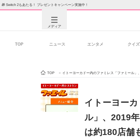
🎁 Switch 2もあたる！ プレゼントキャンペーン実施中！
メディア
TOP
ニュース
エンタメ
クイズ
注目記事を集めた総合ページ
ITの今
TOP
>
イトーヨーカドー内のファミレス「ファミール」、20
ビジネスと働き方のヒント
AI活用
イトーヨーカ
ル」、2019
ITエンジニア向け専門サイト
企業向けI
は約180店舗