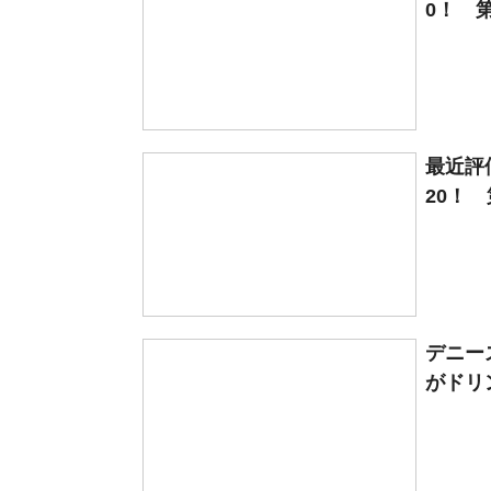
0！ 第
最近評
20！ 
デニー
がドリ