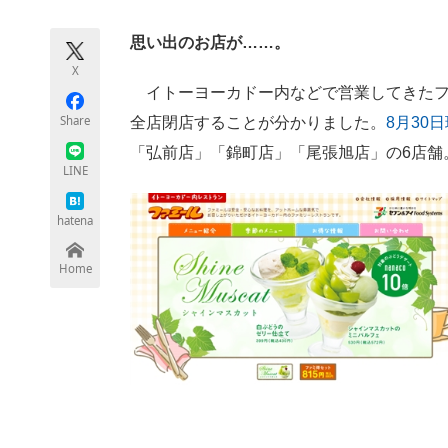
モノづくり技術者専門サイト
エレクトロ
思い出のお店が……。
X
イトーヨーカドー内などで営業してきたファ
ちょっと気になるネットの話題
Share
全店閉店することが分かりました。
8月30
「弘前店」「錦町店」「尾張旭店」の6店舗
LINE
hatena
Home