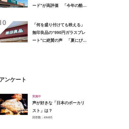
ード”が高評価 「今年の酷暑
にも活躍」「風通しもよくし
10
っかり遮光」の声
「何を盛り付けても映える」
無印良品の“990円ガラスプレ
ート”に絶賛の声 「夏にぴっ
たりのお皿」「厚手なので安
定感ある」
アンケート
実施中
声が好きな「日本のボーカリ
スト」は？
回答数：49465