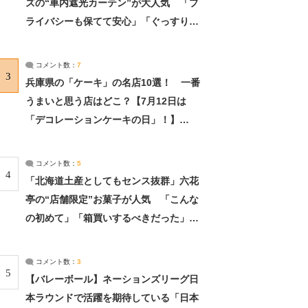
ズの“車内遮光カーテン”が大人気 「プ
ライバシーも保てて安心」「ぐっすり眠
れました」（2/2） | ライフ ねとらぼリ
サーチ：2ページ目
コメント数：
7
3
兵庫県の「ケーキ」の名店10選！ 一番
うまいと思う店はどこ？【7月12日は
「デコレーションケーキの日」！】
（2/4） | 兵庫県 ねとらぼリサーチ：2ペ
ージ目
コメント数：
5
4
「北海道土産としてもセンス抜群」六花
亭の“店舗限定”お菓子が人気 「こんな
の初めて」「箱買いするべきだった」
（1/2） | 北海道 ねとらぼリサーチ
コメント数：
3
5
【バレーボール】ネーションズリーグ日
本ラウンドで活躍を期待している「日本