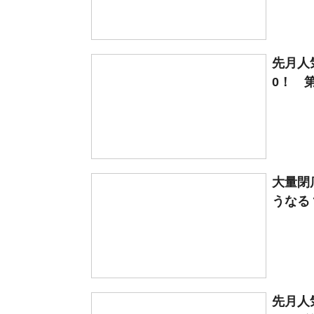
先月人
0！ 第
大量閉
うなる
先月人