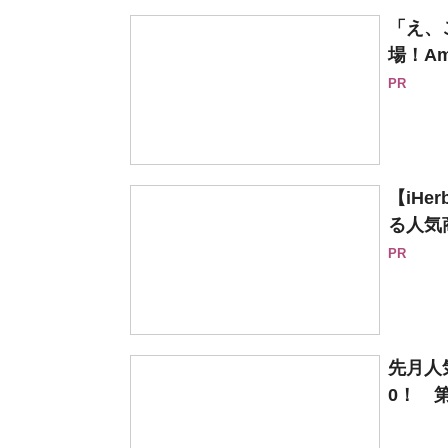
「え、
場！Am
PR
【iH
る人気
PR
先月人
0！ 第