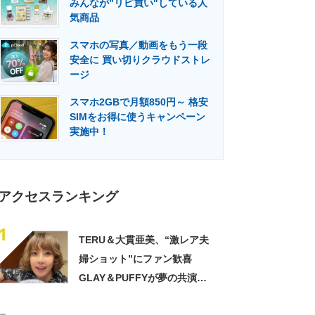
みんなが"リピ買い"している人
門メディア
建設×テクノロジーの最前線
気商品
スマホの写真／動画をもう一段
安全に 買い切りクラウドストレ
ージ
スマホ2GBで月額850円～ 格安
SIMをお得に使うキャンペーン
実施中！
アクセスランキング
1
TERU＆大貫亜美、“激レア夫
婦ショット”にファン歓喜
GLAY＆PUFFYが夢の共演
「旦那おるやん」「夫婦で写