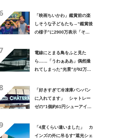
やん」「どうやって入った
6
の!?」
「映画ちいかわ」鑑賞前の楽
しそうな子どもたち→“鑑賞後
の様子”に2900万表示「そう
なるわなw」「分かるよ」
7
「いったい何が」
電線にとまる鳥をふと見た
ら……「うわぁああ」偶然撮
れてしまった“光景”が92万再
生「自然は過酷」
8
「好きすぎて冷凍庫パンパン
に入れてます」 シャトレー
ゼの“1個約61円シューアイ
ス”が好評 「生地とバニラア
9
イスの相性が◎」「家族も好
「4度くらい違いました」 カ
きで夏はストックしてる」
インズの外に吊るす“遮光シェ