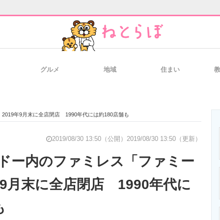
グルメ
地域
住まい
と未来を見通す
スマホと通信の最新トレンド
進化するPCとデ
19年9月末に全店閉店 1990年代には約180店舗も
のいまが分かる
企業ITのトレンドを詳説
経営リーダーの
2019/08/30 13:50（公開）
2019/08/30 13:50（更新）
ドー内のファミレス「ファミー
年9月末に全店閉店 1990年代に
T製品の総合サイト
IT製品の技術・比較・事例
製造業のIT導入
も