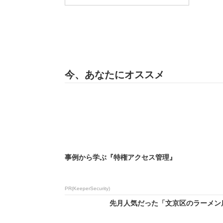
今、あなたにオススメ
事例から学ぶ『特権アクセス管理』
PR(KeeperSecurity)
先月人気だった「文京区のラーメン店」