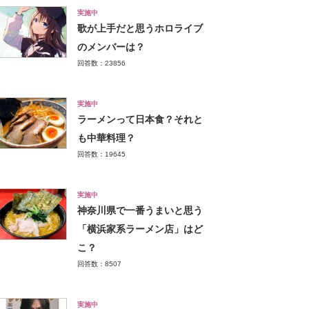
実施中
歌が上手だと思うホロライブ
のメンバーは？
回答数：23856
実施中
ラーメンって日本食？それと
も中華料理？
回答数：19645
実施中
神奈川県で一番うまいと思う
「横浜家系ラーメン店」はど
こ？
回答数：8507
実施中