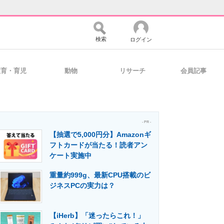
検索
ログイン
教育・育児
動物
リサーチ
会員記事
バイスの未来
好きが集まる 比べて選べる
- PR -
【抽選で5,000円分】Amazonギ
コミュニティ
マーケ×ITの今がよく分かる
フトカードが当たる！読者アン
ケート実施中
重量約999g、最新CPU搭載のビ
・活用を支援
ジネスPCの実力は？
【iHerb】「迷ったらこれ！」