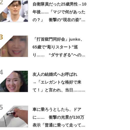
2
ってるの尊い！」
自衛隊員だった25歳男性→10
年後……「マジで何があった
の？」 衝撃の“現在の姿”が
180万再生「別人…？」「好
3
きに生きんしゃい」
「打首獄門同好会」junko、
65歳で“彫りスタート”巡
り…… “ダサすぎる”への持
論に反響「理由が素敵」「わ
4
たしもデビューしたい」
友人の結婚式へお呼ばれ
→「エレガントな格好で来
て！」と言われ、当日……ま
さかの参列姿に「いやすごお
5
おお！」「天才」【海外】
車に乗ろうとしたら、ドア
に…… 衝撃の光景が130万
表示「普通に乗って走ってた