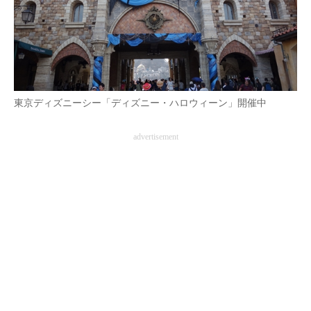
企業向けIT製品の総合サイト
IT製品の技術・比較・事例
製造業のIT導入・活用を支援
東京ディズニーシー「ディズニー・ハロウィーン」開催中
モノづくり技術者専門サイト
エレクトロニクス専門サイト
advertisement
電子設計の基本と応用
エネルギーの専門メディア
建設×テクノロジーの最前線
ちょっと気になるネットの話題