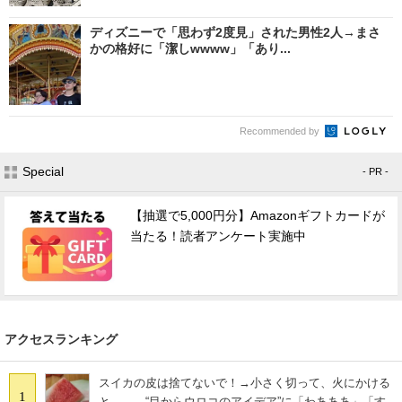
ディズニーで「思わず2度見」された男性2人→まさ
かの格好に「潔しwwww」「あり...
Recommended by
Special
- PR -
【抽選で5,000円分】Amazonギフトカードが
当たる！読者アンケート実施中
アクセスランキング
スイカの皮は捨てないで！→小さく切って、火にかける
1
と…… “目からウロコのアイデア”に「わあああ」「す