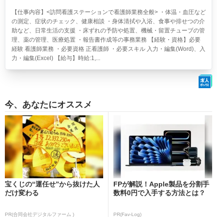
【仕事内容】<訪問看護ステーションで看護師業務全般> ・体温・血圧など
の測定、症状のチェック、健康相談 ・身体清拭や入浴、食事や排せつの介
助など、日常生活の支援 ・床ずれの予防や処置、機械・留置チューブの管
理、薬の管理、医療処置 ・報告書作成等の事務業務 【経験・資格】必要
経験 看護師業務 ・必要資格 正看護師 ・必要スキル 入力・編集(Word)、入
力・編集(Excel) 【給与】時給:1,...
今、あなたにオススメ
宝くじの“運任せ”から抜けた人
FPが解説！Apple製品を分割手
だけ変わる
数料0円で入手する方法とは？
PR(合同会社デジタルファーム )
PR(Fav-Log)