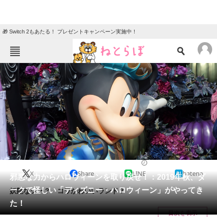
🎁 Switch 2もあたる！ プレゼントキャンペーン実施中！
ねとらぼメニュー
TOP
ニュース
エンタメ
クイズ
グルメ
地域
住まい
教育・育児
動物
リサーチ
2019/09/09 19:45（公開）
X
Share
LINE
hatena
会員記事
邪悪な力からハロウィーンを取り戻せ！：2019年秋、ダ
ークで怪しい「ディズニー・ハロウィーン」がやってき
妖艶なシー？ コワかわいいランド？
メディア
た！
目次を表示
注目記事を集めた総合ページ