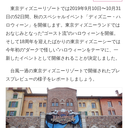
東京ディズニーリゾートでは2019年9月10日〜10月31
ITの今と未来を見通す
日の52日間、秋のスペシャルイベント「ディズニー・ハ
スマホと通信の最新トレンド
ロウィーン」を開催します。東京ディズニーランドでは
おなじみとなった“ゴースト流”のハロウィーンを開催。
進化するPCとデバイスの未来
そして18周年を迎えたばかりの東京ディズニーシーでは
好きが集まる 比べて選べる
今年初の“ダークで怪しい”ハロウィーンをテーマに、一
新したイベントとして開催されることが決定しました。
ビジネスと働き方のヒント
台風一過の東京ディズニーリゾートで開催されたプレ
AI活用のいまが分かる
スプレビューの様子をレポートしましょう。
企業ITのトレンドを詳説
経営リーダーのコミュニティ
マーケ×ITの今がよく分かる
ITエンジニア向け専門サイト