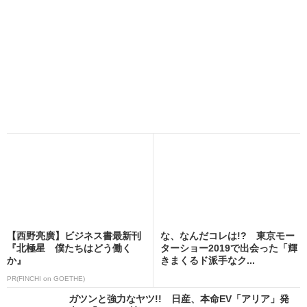
【西野亮廣】ビジネス書最新刊
な、なんだコレは!? 東京モー
『北極星 僕たちはどう働く
ターショー2019で出会った「輝
か』
きまくるド派手なク...
PR(FINCHI on GOETHE)
ガツンと強力なヤツ!! 日産、本命EV「アリア」発