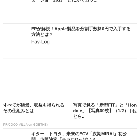
FPが解説！Apple製品を分割手数料0円で入手する
方法とは？
Fav-Log
すべてが絶景、収益も得られる
写真で見る「新型FIT」と「Hon
その仕組みとは
da e」【写真60枚】（1/2） | ね
とら...
PR(COCO VILLA on GOETHE)
キター トヨタ、未来のFCV「次期MIRAI」初公
開 市販決定「チョロQっぽいミ...