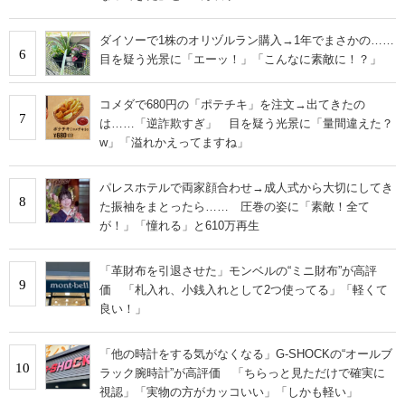
ダイソーで1株のオリヅルラン購入→1年でまさかの……
6
目を疑う光景に「エーッ！」「こんなに素敵に！？」
コメダで680円の「ポテチキ」を注文→出てきたの
7
は……「逆詐欺すぎ」 目を疑う光景に「量間違えた？
w」「溢れかえってますね」
パレスホテルで両家顔合わせ→成人式から大切にしてき
8
た振袖をまとったら…… 圧巻の姿に「素敵！全て
が！」「憧れる」と610万再生
「革財布を引退させた」モンベルの“ミニ財布”が高評
9
価 「札入れ、小銭入れとして2つ使ってる」「軽くて
良い！」
「他の時計をする気がなくなる」G-SHOCKの“オールブ
10
ラック腕時計”が高評価 「ちらっと見ただけで確実に
視認」「実物の方がカッコいい」「しかも軽い」