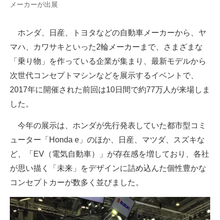
メーカーが出展
企業向けIT製品の総合サイト
ホンダ、日産、トヨタなどの自動車メーカーから、ヤ
IT製品の技術・比較・事例
マハ、カワサキといった2輪メーカーまで、さまざまな
製造業のIT導入・活用を支援
「乗り物」を作っている企業が集まり、最新モデルから
次世代コンセプトマシンなどを展示するイベントで、
モノづくり技術者専門サイト
2017年に開催された前回は10日間で約77万人が来場しま
エレクトロニクス専門サイト
した。
電子設計の基本と応用
今年の展示は、ホンダが先行発表していた都市型コミ
エネルギーの専門メディア
ューター「Honda e」のほか、日産、マツダ、スズキな
ど、「EV（電気自動車）」が存在感を増しており、各社
建設×テクノロジーの最前線
が思い描く「未来」をデザインに詰め込んた個性豊かな
ちょっと気になるネットの話題
コンセプトカーが数多く並びました。