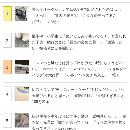
官公庁オークションで130万円で出品されたのは……
1
「えっ!?」 “驚きの光景”に「こんなの売ってるん
だ!?」「マジか」
散歩中、小学生に「ぬいぐるみが歩いてる！」と言われ
2
た子犬 納得の姿に「最高の褒め言葉！」「遭遇した
い」投稿者に話を聞いた
「スマホと鍵だけは持って出かけたい時にちょうどい
3
い」 agnes b.（アニエスべー）の“ミニミニショルダー
バッグ”が大好評 「小さいハンカチも入る」「軽くて
旅行でも活躍します
レストランで“チョコレートケーキ”を頼んだら……「目
4
玉飛び出るかと思った」衝撃の1皿に「やばすぎる」と
109万表示
掛け毛布を半年ぶりにオキシ漬け→翌朝見たら…… 目
5
を疑う光景に「嘘だと言ってくれ」「うちの毛布も怖く
なってきた」と627万表示