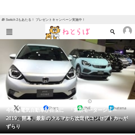
🎁 Switch 2もあたる！ プレゼントキャンペーン実施中！
ねとらぼメニュー
TOP
ニュース
エンタメ
クイズ
グルメ
地域
住まい
教育・育児
動物
リサーチ
2019/10/23 13:45（公開）
X
Share
LINE
hatena
会員記事
今年は電気自動車が目玉に 「東京モーターショー
2019」開幕、最新のクルマから次世代コンセプトカーが
TMS2019開幕。今回は多くのメーカーがEVを発表、展示してい
メディア
ずらり
ました。
注目記事を集めた総合ページ