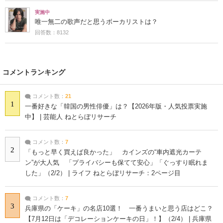
実施中
唯一無二の歌声だと思うボーカリストは？
回答数：8132
コメントランキング
コメント数：
21
1
一番好きな「韓国の男性俳優」は？【2026年版・人気投票実施
中】 | 芸能人 ねとらぼリサーチ
コメント数：
7
2
「もっと早く買えば良かった」 カインズの“車内遮光カーテ
ン”が大人気 「プライバシーも保てて安心」「ぐっすり眠れま
した」（2/2） | ライフ ねとらぼリサーチ：2ページ目
コメント数：
7
3
兵庫県の「ケーキ」の名店10選！ 一番うまいと思う店はどこ？
【7月12日は「デコレーションケーキの日」！】（2/4） | 兵庫県