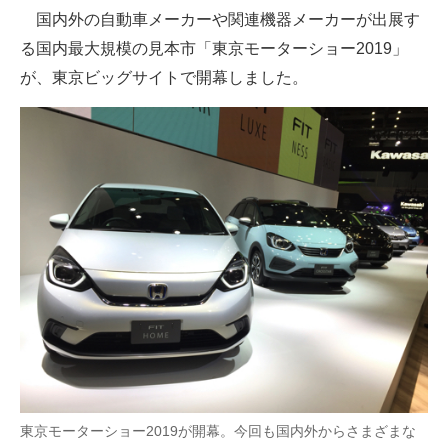
国内外の自動車メーカーや関連機器メーカーが出展す
ITの今と未来を見通す
る国内最大規模の見本市「東京モーターショー2019」
が、東京ビッグサイトで開幕しました。
スマホと通信の最新トレンド
進化するPCとデバイスの未来
好きが集まる 比べて選べる
ビジネスと働き方のヒント
AI活用のいまが分かる
企業ITのトレンドを詳説
経営リーダーのコミュニティ
マーケ×ITの今がよく分かる
ITエンジニア向け専門サイト
東京モーターショー2019が開幕。今回も国内外からさまざまな