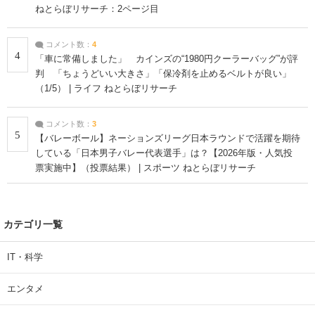
ねとらぼリサーチ：2ページ目
コメント数：
4
4
「車に常備しました」 カインズの“1980円クーラーバッグ”が評
判 「ちょうどいい大きさ」「保冷剤を止めるベルトが良い」
（1/5） | ライフ ねとらぼリサーチ
コメント数：
3
5
【バレーボール】ネーションズリーグ日本ラウンドで活躍を期待
している「日本男子バレー代表選手」は？【2026年版・人気投
票実施中】（投票結果） | スポーツ ねとらぼリサーチ
カテゴリ一覧
IT・科学
エンタメ