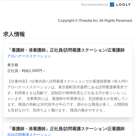
Recommended by
Copyright © ITmedia Inc. All Rights Reserved.
求人情報
「看護師・准看護師」正社員/訪問看護ステーション/正看護師
アロハナースステーション
東京都
正社員：時給2,000円～
【仕事内容】<仕事内容> 訪問看護ステーションでの看護師業務 <求人PR>
アロハナースステーションは、東京都町田市森野にある訪問看護事業所で
す。利用者さまは高齢で、認知症や精神疾患などがある方が多くいらっし
ゃいます。 当事業所には、看護師や作業療法士、言語聴覚士が在籍してい
ます。職員の年齢は30代前半が中心です。穏やかな職員が多く、人間関係
も良好なので、気持ちよく働けます。 職員の働きやすさを...
「看護師・准看護師」正社員/訪問看護ステーション/正看護師
目白訪問看護ステーション