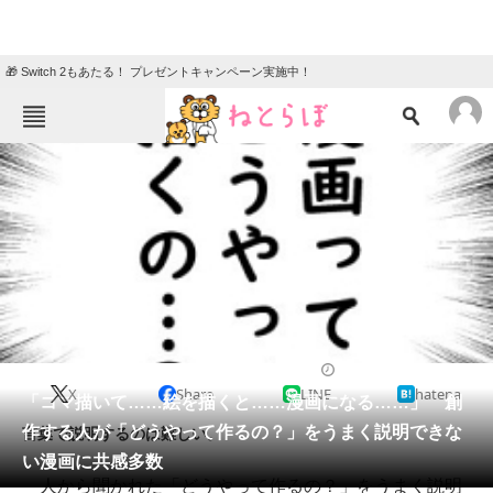
🎁 Switch 2もあたる！ プレゼントキャンペーン実施中！
ねとらぼメニュー
TOP
ニュース
エンタメ
クイズ
グルメ
地域
住まい
教育・育児
動物
リサーチ
2019/10/28 07:30（公開）
X
Share
LINE
hatena
会員記事
「コマ描いて……絵を描くと……漫画になる……」 創
作する人が「どうやって作るの？」をうまく説明できな
言葉で説明するのは難しい。
メディア
い漫画に共感多数
人から聞かれた「どうやって作るの？」をうまく説明
注目記事を集めた総合ページ