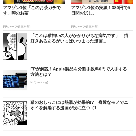
アマゾン1位「このお茶ガチで
アマゾン1位の実績！380円で5
す」噂のお茶
日間お試し。
PR(ハーブ健康本舗)
PR(ハーブ健康本舗)
「これは猫飼いの人がかかりがちな病気です」 猫
好きあるあるがいっぱいつまった漫画...
FPが解説！Apple製品を分割手数料0円で入手する
方法とは？
PR(Fav-Log)
猫のおしっこには熱湯が効果的!? 身近なモノでニ
オイを解消する漫画が役に立つ（1...