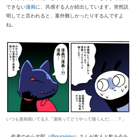
できない
漫画
に、共感する人が続出しています。突然説
ITの今と未来を見通す
明してと言われると、案外難しかったりするんですよ
ね。
スマホと通信の最新トレンド
進化するPCとデバイスの未来
好きが集まる 比べて選べる
ビジネスと働き方のヒント
AI活用のいまが分かる
企業ITのトレンドを詳説
経営リーダーのコミュニティ
マーケ×ITの今がよく分かる
いつも漫画描いてる人「漫画ってどうやって描くんだ……？」
ITエンジニア向け専門サイト
作者のぬら次郎（
@nurajirou
）さんが友人と飲み会を