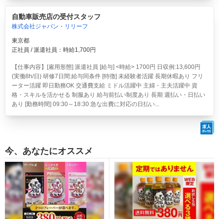
自動車販売店の受付スタッフ
株式会社ジャパン・リリーフ
東京都
正社員 / 派遣社員：時給1,700円
【仕事内容】[雇用形態] 派遣社員 [給与] <時給> 1700円 日収例:13,600円
(実働8h/日) 研修7日間:給与同条件 [特徴] 未経験者活躍 長期休暇あり フリ
ーター活躍 即日勤務OK 交通費支給 ミドル活躍中 主婦・主夫活躍中 資
格・スキルを活かせる 制服あり 給与前払い制度あり 長期 週払い・日払い
あり [勤務時間] 09:30～18:30 急な出費に対応の日払い...
今、あなたにオススメ