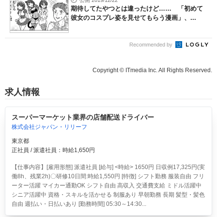
公開 2019/12/22
期待してたやつとは違ったけど…… 「初めて
彼女のコスプレ姿を見せてもらう漫画」、...
Recommended by
Copyright © ITmedia Inc. All Rights Reserved.
求人情報
スーパーマーケット業界の店舗配送ドライバー
株式会社ジャパン・リリーフ
東京都
正社員 / 派遣社員：時給1,650円
【仕事内容】[雇用形態] 派遣社員 [給与] <時給> 1650円 日収例17,325円(実
働8h、残業2h)〇研修10日間:時給1,550円 [特徴] シフト勤務 服装自由 フリ
ーター活躍 マイカー通勤OK シフト自由 高収入 交通費支給 ミドル活躍中
シニア活躍中 資格・スキルを活かせる 制服あり 早朝勤務 長期 髪型・髪色
自由 週払い・日払いあり [勤務時間] 05:30～14:30...