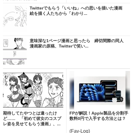
Twitterでもらう「いいね」への思いを描いた漫画
絵を描く人たちから「わかり...
意味深な1ページ漫画と思ったら 締切間際の同人
漫画家の原稿、Twitterで笑い...
期待してたやつとは違ったけ
FPが解説！Apple製品を分割手
ど…… 「初めて彼女のコスプ
数料0円で入手する方法とは？
レ姿を見せてもらう漫画」、...
(Fav-Log)