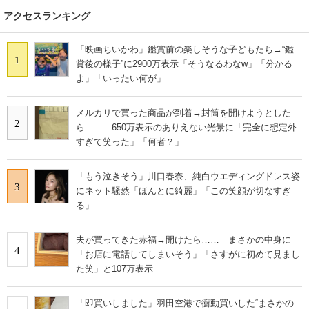
アクセスランキング
「映画ちいかわ」鑑賞前の楽しそうな子どもたち→“鑑
1
賞後の様子”に2900万表示「そうなるわなw」「分かる
よ」「いったい何が」
メルカリで買った商品が到着→封筒を開けようとした
2
ら…… 650万表示のありえない光景に「完全に想定外
すぎて笑った」「何者？」
「もう泣きそう」川口春奈、純白ウエディングドレス姿
3
にネット騒然「ほんとに綺麗」「この笑顔が切なすぎ
る」
夫が買ってきた赤福→開けたら…… まさかの中身に
4
「お店に電話してしまいそう」「さすがに初めて見まし
た笑」と107万表示
「即買いしました」羽田空港で衝動買いした“まさかの