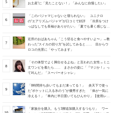
5
お土産”に「見たことない！」「みんなに自慢したい」
「このパジャマじゃないと寝られない」 ユニクロ
6
の“エアリズムパジャマ”が口コミで好評 「冷房をつけ
っぱなしでも長袖がありがたい」「夏でも暑く感じな
い」
近所のおばあちゃん「こう切ると食べやすいよ〜」→教
7
わった“スイカの切り方”を試してみると…… 目からウ
ロコの光景に「やってみます」
「その体型でよく脚出せるよね」と言われた女性→ミニ
8
丈ワンピを着たら…… まさかの姿に「『マジか！』っ
て叫んだ」「スーパーオシャレ」
「8時間持ち歩いてもまだ凍ってる！」 炎天下で使っ
9
た“ポケットに入る氷のう”が優秀すぎた 「体が一気に
冷える！」「車内に半日置いてもひんやり」【使用レビ
ュー】
「家族分を購入、もう3脚追加購入するつもり」 ワー
10