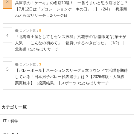
3
兵庫県の「ケーキ」の名店10選！ 一番うまいと思う店はどこ？
【7月12日は「デコレーションケーキの日」！】（2/4） | 兵庫県
ねとらぼリサーチ：2ページ目
コメント数：
5
4
「北海道土産としてもセンス抜群」六花亭の“店舗限定”お菓子が
人気 「こんなの初めて」「箱買いするべきだった」（1/2） |
北海道 ねとらぼリサーチ
コメント数：
3
5
【バレーボール】ネーションズリーグ日本ラウンドで活躍を期待
している「日本男子バレー代表選手」は？【2026年版・人気投
票実施中】（投票結果） | スポーツ ねとらぼリサーチ
カテゴリ一覧
IT・科学