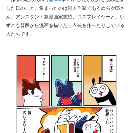
企業向けIT製品の総合サイト
した日のこと。集まったのは同人作家であるぬら次郎さ
ん、アシスタント兼漫画家志望、コスプレイヤーと、い
IT製品の技術・比較・事例
ずれも普段から漫画を描いたり衣装を作ったりしている
製造業のIT導入・活用を支援
人たちです。
モノづくり技術者専門サイト
エレクトロニクス専門サイト
電子設計の基本と応用
エネルギーの専門メディア
建設×テクノロジーの最前線
ちょっと気になるネットの話題