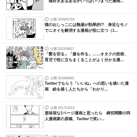
猫好きあるあるがいっぱいつまった漫画...
公開 2020/07/18
猫のおしっこには熱湯が効果的!? 身近なモノ
でニオイを解消する漫画が役に立つ（1...
公開 2022/08/17
「髪を切る」「服を作る」……オタクの技術、
育児で役に立ちまくることがよく分かる漫...
公開 2018/06/01
Twitterでもらう「いいね」への思いを描いた漫
画 絵を描く人たちから「わかり...
公開 2017/12/13
意味深な1ページ漫画と思ったら 締切間際の同
人漫画家の原稿、Twitterで笑い...