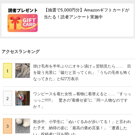
【抽選で5,000円分】Amazonギフトカードが
当たる！読者アンケート実施中
アクセスランキング
掛け毛布を半年ぶりにオキシ漬け→翌朝見たら…… 目
1
を疑う光景に「嘘だと言ってくれ」「うちの毛布も怖く
なってきた」と627万表示
ワンピースを着た女性→着物に着替えると……「すっっ
2
っっご!!!!!」 驚きの“着痩せ姿”に「同一人物なのです
か？」
散歩中、小学生に「ぬいぐるみが歩いてる！」と言われ
3
た子犬 納得の姿に「最高の褒め言葉！」「遭遇した
い」投稿者に話を聞いた