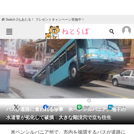
🎁 Switch 2もあたる！ プレゼントキャンペーン実施中！
ねとらぼメニュー
TOP
ニュース
エンタメ
クイズ
グルメ
地域
住まい
教育・育児
動物
リサーチ
2019/11/01 15:30（公開）
X
Share
LINE
hatena
会員記事
バスが道路に食われる珍事 米ペンシルバニア、地下の
水道管が劣化して破損 大きな陥没穴で立ち往生
乗客と運転手は無事に脱出できたもよう。
メディア
米ペンシルバニア州で、市内を循環するバスが道路に
注目記事を集めた総合ページ