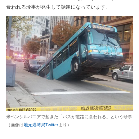
食われる珍事が発生して話題になっています。
ITの今と未来を見通す
スマホと通信の最新トレンド
進化するPCとデバイスの未来
好きが集まる 比べて選べる
ビジネスと働き方のヒント
AI活用のいまが分かる
企業ITのトレンドを詳説
経営リーダーのコミュニティ
米ペンシルバニアで起きた「バスが道路に食われる」という珍事
マーケ×ITの今がよく分かる
（画像は
地元港湾局Twitter
より）
ITエンジニア向け専門サイト