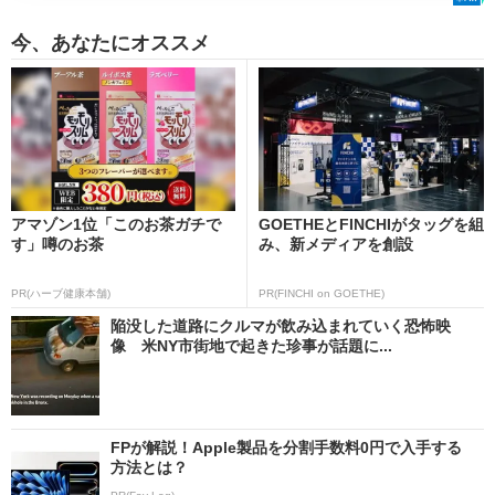
今、あなたにオススメ
アマゾン1位「このお茶ガチで
GOETHEとFINCHIがタッグを組
す」噂のお茶
み、新メディアを創設
PR(ハーブ健康本舗)
PR(FINCHI on GOETHE)
陥没した道路にクルマが飲み込まれていく恐怖映
像 米NY市街地で起きた珍事が話題に...
FPが解説！Apple製品を分割手数料0円で入手する
方法とは？