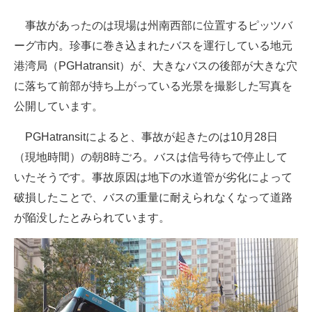
企業向けIT製品の総合サイト
事故があったのは現場は州南西部に位置するピッツバ
ーグ市内。珍事に巻き込まれたバスを運行している地元
IT製品の技術・比較・事例
港湾局（PGHatransit）が、大きなバスの後部が大きな穴
製造業のIT導入・活用を支援
に落ちて前部が持ち上がっている光景を撮影した写真を
公開しています。
モノづくり技術者専門サイト
PGHatransitによると、事故が起きたのは10月28日
エレクトロニクス専門サイト
（現地時間）の朝8時ごろ。バスは信号待ちで停止して
電子設計の基本と応用
いたそうです。事故原因は地下の水道管が劣化によって
エネルギーの専門メディア
破損したことで、バスの重量に耐えられなくなって道路
が陥没したとみられています。
建設×テクノロジーの最前線
ちょっと気になるネットの話題