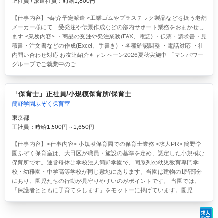
正社員 / 派遣社員：時給1,800円
【仕事内容】<紹介予定派遣 >工業ゴムやプラスチック製品などを扱う老舗
メーカー様にて、受発注や伝票作成などの部内サポート業務をおまかせし
ます <業務内容> ・商品の受注や発注業務(FAX、電話) ・伝票・請求書・見
積書・注文書などの作成(Excel、手書き) ・各種確認調整 ・電話対応 ・社
内問い合わせ対応 お友達紹介キャンペーン2026夏秋実施中 「マンパワー
グループでご就業中のご...
「保育士」正社員/小規模保育所/保育士
簡野学園ふぞく保育室
東京都
正社員：時給1,500円～1,650円
【仕事内容】<仕事内容> 小規模保育園での保育士業務 <求人PR> 簡野学
園ふぞく保育室は、大田区が職員・施設の基準を定め、認定した小規模な
保育所です。運営母体は学校法人簡野学園で、同系列の幼児教育専門学
校・幼稚園・中学高等学校が同じ敷地にあります。当園は建物の1階部分
にあり、園児たちの行動が見守りやすいのがポイントです。 当園では、
「保護者とともに子育てをします」をモットーに掲げています。園児...