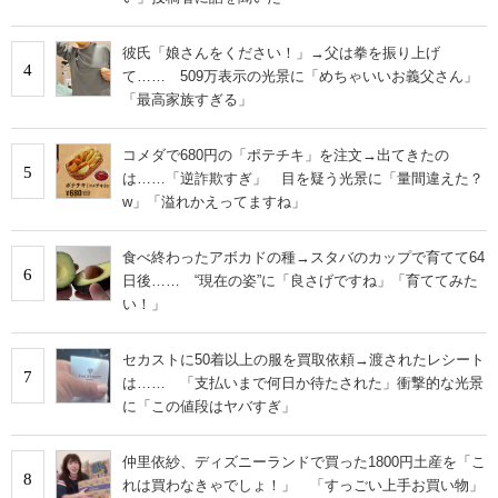
彼氏「娘さんをください！」→父は拳を振り上げ
4
て…… 509万表示の光景に「めちゃいいお義父さん」
「最高家族すぎる」
コメダで680円の「ポテチキ」を注文→出てきたの
5
は……「逆詐欺すぎ」 目を疑う光景に「量間違えた？
w」「溢れかえってますね」
食べ終わったアボカドの種→スタバのカップで育てて64
6
日後…… “現在の姿”に「良さげですね」「育ててみた
い！」
セカストに50着以上の服を買取依頼→渡されたレシート
7
は…… 「支払いまで何日か待たされた」衝撃的な光景
に「この値段はヤバすぎ」
仲里依紗、ディズニーランドで買った1800円土産を「こ
8
れは買わなきゃでしょ！」 「すっごい上手お買い物」