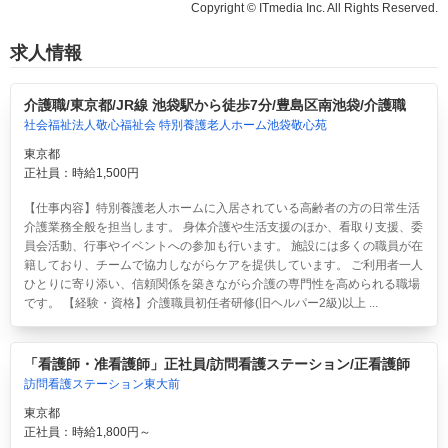
Copyright © ITmedia Inc. All Rights Reserved.
求人情報
介護職/東京都/JR線 池袋駅から徒歩7分/豊島区南池袋/介護職
社会福祉法人敬心福祉会 特別養護老人ホーム池袋敬心苑
東京都
正社員：時給1,500円
【仕事内容】特別養護老人ホームに入居されている高齢者の方の日常生活
介護業務全般を担当します。 身体介護や生活支援のほか、看取り支援、委
員会活動、行事やイベントへの参加も行います。 施設には多くの職員が在
籍しており、チームで協力しながらケアを提供しています。 ご利用者一人
ひとりに寄り添い、信頼関係を築きながら介護の専門性を高められる職場
です。 【経験・資格】介護職員初任者研修(旧ヘルパー2級)以上 ...
「看護師・准看護師」正社員/訪問看護ステーション/正看護師
訪問看護ステーション東大前
東京都
正社員：時給1,800円～