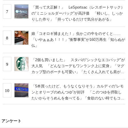
「買って大正解！」 LeSportsac（レスポートサック）
7
の“ミニショルダーバッグ”が高評価 「軽いし、しっか
りした作り」「持っているだけで気分があがる」
娘「コオロギ捕まえた！」虫かごの中をのぞくと……
8
「いやぁぁあ！！！」“衝撃事実”が160万再生「知らぬが
仏」
「2個も買いました」 スタバの“シックなエコバッグ”が
9
大人気 「どんなコーデもワンランク上に変身」「マグ
カップ型のポーチも可愛い」「たくさん入れても肩が痛
くならない」
「5本買ったけど、もうなくなりそう」カルディの“レモ
10
ンとオリーブのめんつゆ”が好評 「このつゆを摂取し
たいからそうめんを食べてる」「食欲のない時でもコレ
で食べられる」
アンケート