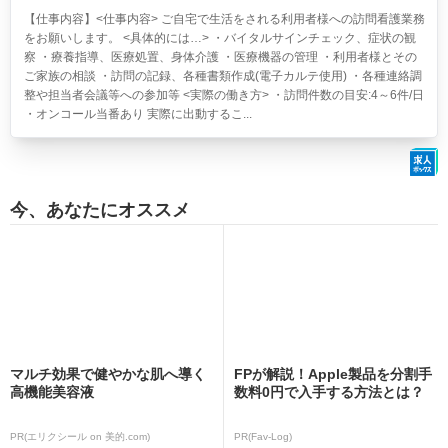
【仕事内容】<仕事内容> ご自宅で生活をされる利用者様への訪問看護業務
をお願いします。 <具体的には…> ・バイタルサインチェック、症状の観
察 ・療養指導、医療処置、身体介護 ・医療機器の管理 ・利用者様とその
ご家族の相談 ・訪問の記録、各種書類作成(電子カルテ使用) ・各種連絡調
整や担当者会議等への参加等 <実際の働き方> ・訪問件数の目安:4～6件/日
・オンコール当番あり 実際に出動するこ...
今、あなたにオススメ
マルチ効果で健やかな肌へ導く
FPが解説！Apple製品を分割手
高機能美容液
数料0円で入手する方法とは？
PR(エリクシール on 美的.com)
PR(Fav-Log)