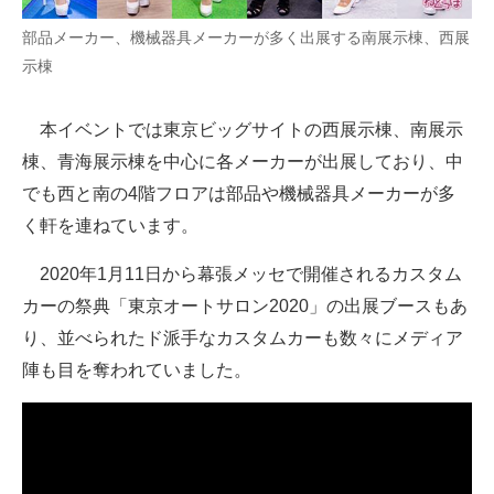
企業向けIT製品の総合サイト
部品メーカー、機械器具メーカーが多く出展する南展示棟、西展
示棟
IT製品の技術・比較・事例
製造業のIT導入・活用を支援
本イベントでは東京ビッグサイトの西展示棟、南展示
棟、青海展示棟を中心に各メーカーが出展しており、中
モノづくり技術者専門サイト
でも西と南の4階フロアは部品や機械器具メーカーが多
エレクトロニクス専門サイト
く軒を連ねています。
電子設計の基本と応用
2020年1月11日から幕張メッセで開催されるカスタム
カーの祭典「東京オートサロン2020」の出展ブースもあ
エネルギーの専門メディア
り、並べられたド派手なカスタムカーも数々にメディア
建設×テクノロジーの最前線
陣も目を奪われていました。
ちょっと気になるネットの話題