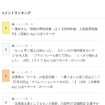
コメントランキング
コメント数：
21
1
一番好きな「韓国の男性俳優」は？【2026年版・人気投票実施
中】 | 芸能人 ねとらぼリサーチ
コメント数：
7
2
「もっと早く買えば良かった」 カインズの“車内遮光カーテ
ン”が大人気 「プライバシーも保てて安心」「ぐっすり眠れま
した」（2/2） | ライフ ねとらぼリサーチ：2ページ目
コメント数：
7
3
兵庫県の「ケーキ」の名店10選！ 一番うまいと思う店はどこ？
【7月12日は「デコレーションケーキの日」！】（2/4） | 兵庫県
ねとらぼリサーチ：2ページ目
コメント数：
5
4
「北海道土産としてもセンス抜群」六花亭の“店舗限定”お菓子が