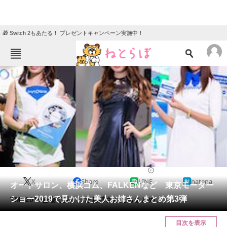
🎁 Switch 2もあたる！ プレゼントキャンペーン実施中！
ねとらぼメニュー
TOP
ニュース
エンタメ
クイズ
グルメ
地域
住まい
教育・育児
動物
リサーチ
2019/11/01 20:45（公開）
X
Share
LINE
hatena
会員記事
オートサロン、横浜ゴム、FALKENなど 東京モーター
ショー2019で見かけた美人お姉さんまとめ第3弾
TMS2019会場で見かけたお姉さんたちまとめ。
メディア
目次を表示
注目記事を集めた総合ページ