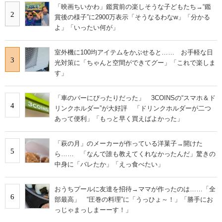
「映画ちいかわ」鑑賞前の楽しそうな子どもたち→“鑑
2
賞後の様子”に2900万表示「そうなるわなw」「分かる
よ」「いったい何が」
室外機に100均アイテムをかぶせると…… お手軽な日
3
光対策に「ちゃんと空間ができてグー」「これで楽しま
す」
「車のバーにぴったりだった」 3COINSの“スマホ＆ド
4
リンクホルダー”が大好評 「ドリンクホルダーが二つ
あって便利」「もっと早く買えばよかった」
「萩の月」のメーカーが作っている洋菓子→開けた
5
ら…… 「なんで誰も教えてくれなかったんだ」驚きの
中身に「バレたか」「えっ食べたい」
おうちプールに友達を招待→ママが作ったのは……「全
6
部最高」 “圧巻の料理”に「うっひょ～！」「勝手にお
っじゃまっしまーーす！」