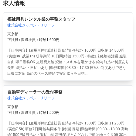
求人情報
福祉用具レンタル業の事務スタッフ
株式会社ジャパン・リリーフ
東京都
正社員 / 派遣社員：時給1,600円
【仕事内容】[雇用形態] 派遣社員 [給与] <時給> 1600円 日収例:14,800円
(実働8h+残業1h) 研修期間:10日間(時給:1500円) [特徴] 未経験者活躍 服装
自由 即日勤務OK 交通費支給 資格・スキルを活かせる 給与前払い制度あり
長期 週払い・日払いあり [勤務時間] 08:30～17:30 日払い制度ありで急な
出費に対応 高めのベース時給で安定収入を目指...
自動車ディーラーの受付事務
株式会社ジャパン・リリーフ
東京都
正社員 / 派遣社員：時給1,500円
【仕事内容】[雇用形態] 派遣社員 [給与] <時給> 1500円 日収例:11,250円
(実働7.5h) 研修7日間:給与同条件 [特徴] 長期 [勤務時間] 09:30～18:00 高時
給1500円&日払い・週払い対応!残業ほとんどなしで朝はゆっくり09:30出