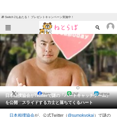
🎁 Switch 2もあたる！ プレゼントキャンペーン実施中！
ねとらぼメニュー
TOP
ニュース
エンタメ
クイズ
グルメ
地域
住まい
教育・育児
動物
リサーチ
2019/11/02 20:27（公開）
X
Share
LINE
hatena
会員記事
日本相撲協会がTwitterで謎の「ハートキャッチゲーム」
を公開 スライドする力士と落ちてくるハート
ファンシーな力士の画像をシェアしよう。
メディア
日本相撲協会
が、公式Twitter（
@sumokyokai
）で謎の
注目記事を集めた総合ページ