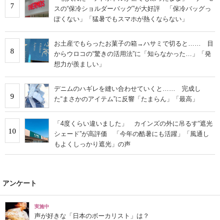
7
スの“保冷ショルダーバッグ”が大好評 「保冷バッグっ
ぽくない」「猛暑でもスマホが熱くならない」
お土産でもらったお菓子の箱→ハサミで切ると…… 目
8
からウロコの“驚きの活用法”に「知らなかった…」「発
想力が羨ましい」
デニムのハギレを縫い合わせていくと…… 完成し
9
た“まさかのアイテム”に反響「たまらん」「最高」
「4度くらい違いました」 カインズの外に吊るす“遮光
10
シェード”が高評価 「今年の酷暑にも活躍」「風通し
もよくしっかり遮光」の声
アンケート
実施中
声が好きな「日本のボーカリスト」は？