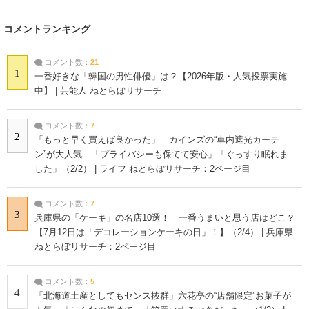
コメントランキング
コメント数：
21
1
一番好きな「韓国の男性俳優」は？【2026年版・人気投票実施
中】 | 芸能人 ねとらぼリサーチ
コメント数：
7
2
「もっと早く買えば良かった」 カインズの“車内遮光カーテ
ン”が大人気 「プライバシーも保てて安心」「ぐっすり眠れま
した」（2/2） | ライフ ねとらぼリサーチ：2ページ目
コメント数：
7
3
兵庫県の「ケーキ」の名店10選！ 一番うまいと思う店はどこ？
【7月12日は「デコレーションケーキの日」！】（2/4） | 兵庫県
ねとらぼリサーチ：2ページ目
コメント数：
5
4
「北海道土産としてもセンス抜群」六花亭の“店舗限定”お菓子が