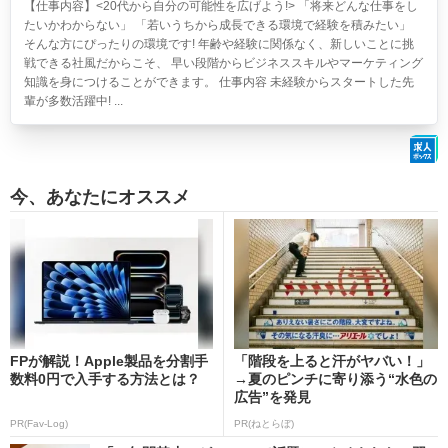
【仕事内容】<20代から自分の可能性を広げよう!> 「将来どんな仕事をし
たいかわからない」 「若いうちから成長できる環境で経験を積みたい」
そんな方にぴったりの環境です! 年齢や経験に関係なく、新しいことに挑
戦できる社風だからこそ、 早い段階からビジネススキルやマーケティング
知識を身につけることができます。 仕事内容 未経験からスタートした先
輩が多数活躍中! ...
今、あなたにオススメ
FPが解説！Apple製品を分割手
「階段を上ると汗がヤバい！」
数料0円で入手する方法とは？
→夏のピンチに寄り添う“水色の
広告”を発見
PR(Fav-Log)
PR(ねとらぼ)