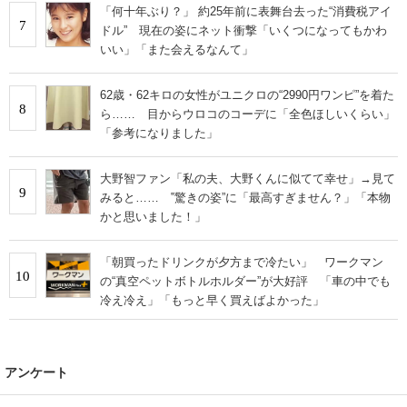
「何十年ぶり？」 約25年前に表舞台去った“消費税アイ
7
ドル” 現在の姿にネット衝撃「いくつになってもかわ
いい」「また会えるなんて」
62歳・62キロの女性がユニクロの“2990円ワンピ”を着た
8
ら…… 目からウロコのコーデに「全色ほしいくらい」
「参考になりました」
大野智ファン「私の夫、大野くんに似てて幸せ」→見て
9
みると…… ‟驚きの姿”に「最高すぎません？」「本物
かと思いました！」
「朝買ったドリンクが夕方まで冷たい」 ワークマン
10
の“真空ペットボトルホルダー”が大好評 「車の中でも
冷え冷え」「もっと早く買えばよかった」
アンケート