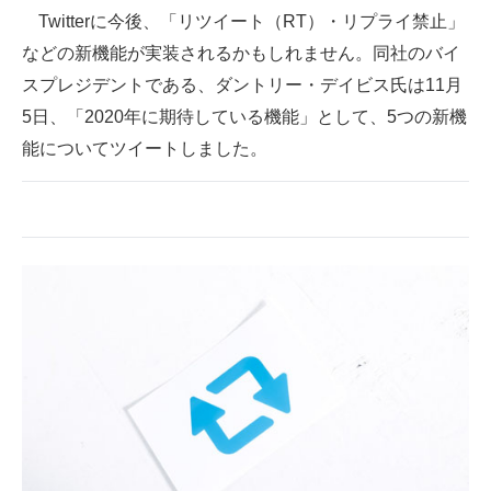
Twitterに今後、「リツイート（RT）・リプライ禁止」
ITの今と未来を見通す
などの新機能が実装されるかもしれません。同社のバイ
スプレジデントである、ダントリー・デイビス氏は11月
スマホと通信の最新トレンド
5日、「2020年に期待している機能」として、5つの新機
進化するPCとデバイスの未来
能についてツイートしました。
好きが集まる 比べて選べる
ビジネスと働き方のヒント
AI活用のいまが分かる
企業ITのトレンドを詳説
経営リーダーのコミュニティ
マーケ×ITの今がよく分かる
ITエンジニア向け専門サイト