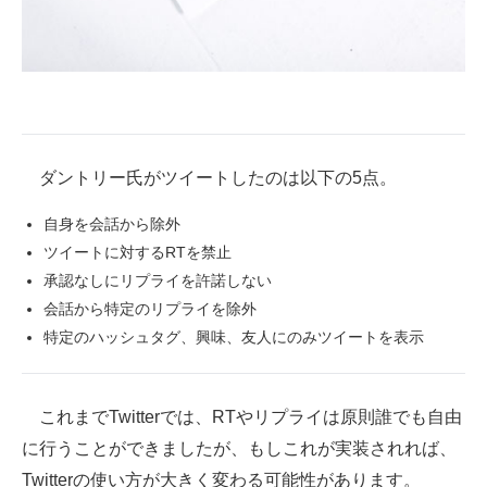
企業向けIT製品の総合サイト
IT製品の技術・比較・事例
製造業のIT導入・活用を支援
モノづくり技術者専門サイト
ダントリー氏がツイートしたのは以下の5点。
エレクトロニクス専門サイト
自身を会話から除外
ツイートに対するRTを禁止
電子設計の基本と応用
承認なしにリプライを許諾しない
エネルギーの専門メディア
会話から特定のリプライを除外
特定のハッシュタグ、興味、友人にのみツイートを表示
建設×テクノロジーの最前線
ちょっと気になるネットの話題
これまでTwitterでは、RTやリプライは原則誰でも自由
に行うことができましたが、もしこれが実装されれば、
Twitterの使い方が大きく変わる可能性があります。