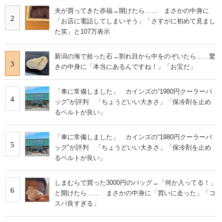
夫が買ってきた赤福→開けたら…… まさかの中身に
2
「お店に電話してしまいそう」「さすがに初めて見まし
た笑」と107万表示
新潟の海で拾った石→割れ目から中をのぞいたら……驚
3
きの中身に「本当にあるんですね！」「お宝だ」
「車に常備しました」 カインズの“1980円クーラーバ
4
ッグ”が評判 「ちょうどいい大きさ」「保冷剤を止め
るベルトが良い」
「車に常備しました」 カインズの“1980円クーラーバ
5
ッグ”が評判 「ちょうどいい大きさ」「保冷剤を止め
るベルトが良い」
しまむらで買った3000円のバッグ→「何か入ってる！」
6
と開けたら…… まさかの中身に「買いに走った」「コ
スパ良すぎる」