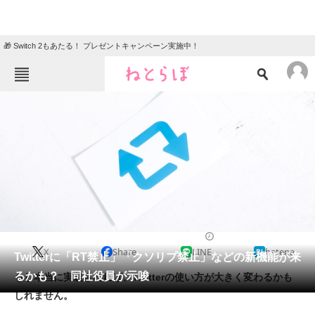
🎁 Switch 2もあたる！ プレゼントキャンペーン実施中！
ねとらぼメニュー
TOP
ニュース
エンタメ
クイズ
グルメ
地域
住まい
教育・育児
動物
リサーチ
2019/11/06 13:15（公開）
X
Share
LINE
hatena
会員記事
Twitterに「RT禁止」「クソリプ禁止」などの新機能が来
るかも？ 同社役員が示唆
もし本当に実装されれば、Twitterの使い方が大きく変わるかも
メディア
しれません。
注目記事を集めた総合ページ