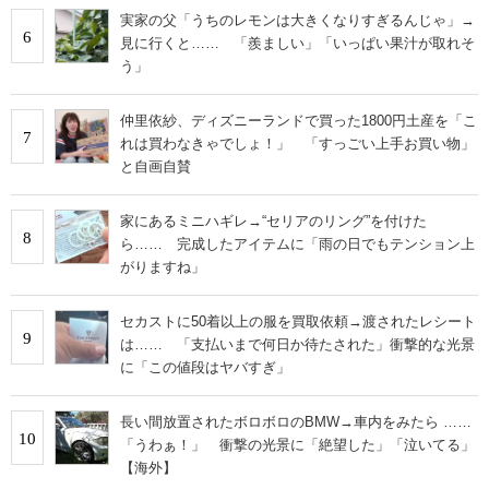
実家の父「うちのレモンは大きくなりすぎるんじゃ」→
6
見に行くと…… 「羨ましい」「いっぱい果汁が取れそ
う」
仲里依紗、ディズニーランドで買った1800円土産を「こ
7
れは買わなきゃでしょ！」 「すっごい上手お買い物」
と自画自賛
家にあるミニハギレ→“セリアのリング”を付けた
8
ら…… 完成したアイテムに「雨の日でもテンション上
がりますね」
セカストに50着以上の服を買取依頼→渡されたレシート
9
は…… 「支払いまで何日か待たされた」衝撃的な光景
に「この値段はヤバすぎ」
長い間放置されたボロボロのBMW→車内をみたら ……
10
「うわぁ！」 衝撃の光景に「絶望した」「泣いてる」
【海外】