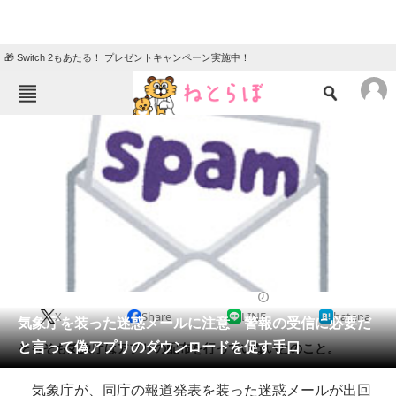
🎁 Switch 2もあたる！ プレゼントキャンペーン実施中！
ねとらぼメニュー
TOP
ニュース
エンタメ
クイズ
グルメ
地域
住まい
教育・育児
動物
リサーチ
2019/11/07 14:20（公開）
X
Share
LINE
hatena
会員記事
気象庁を装った迷惑メールに注意 警報の受信に必要だ
と言って偽アプリのダウンロードを促す手口
そもそも気象庁はアプリの配布を行っていないとのこと。
メディア
気象庁が、同庁の報道発表を装った迷惑メールが出回
注目記事を集めた総合ページ