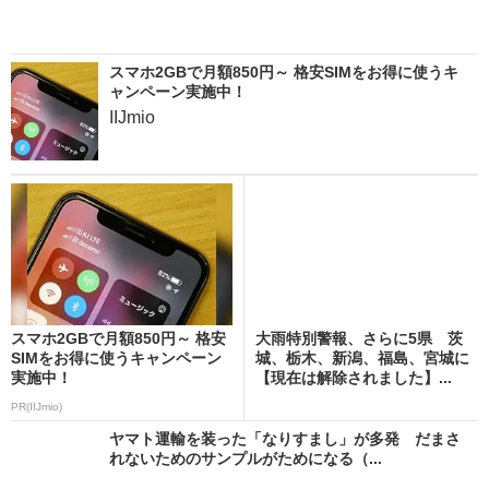
スマホ2GBで月額850円～ 格安SIMをお得に使うキ
ャンペーン実施中！
IIJmio
スマホ2GBで月額850円～ 格安
大雨特別警報、さらに5県 茨
SIMをお得に使うキャンペーン
城、栃木、新潟、福島、宮城に
実施中！
【現在は解除されました】...
PR(IIJmio)
ヤマト運輸を装った「なりすまし」が多発 だまさ
れないためのサンプルがためになる（...