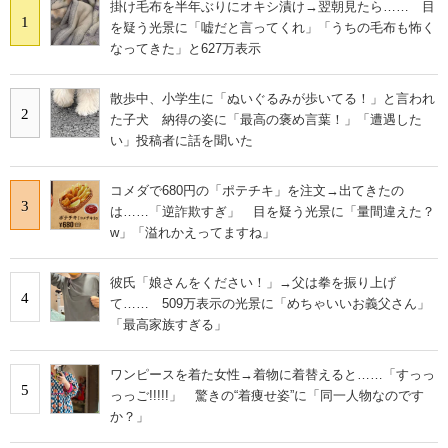
掛け毛布を半年ぶりにオキシ漬け→翌朝見たら…… 目
1
を疑う光景に「嘘だと言ってくれ」「うちの毛布も怖く
なってきた」と627万表示
散歩中、小学生に「ぬいぐるみが歩いてる！」と言われ
2
た子犬 納得の姿に「最高の褒め言葉！」「遭遇した
い」投稿者に話を聞いた
コメダで680円の「ポテチキ」を注文→出てきたの
3
は……「逆詐欺すぎ」 目を疑う光景に「量間違えた？
w」「溢れかえってますね」
彼氏「娘さんをください！」→父は拳を振り上げ
4
て…… 509万表示の光景に「めちゃいいお義父さん」
「最高家族すぎる」
ワンピースを着た女性→着物に着替えると……「すっっ
5
っっご!!!!!」 驚きの“着痩せ姿”に「同一人物なのです
か？」