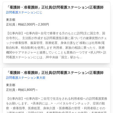
「看護師・准看護師」正社員/訪問看護ステーション/正看護師
訪問看護ステーションにじ
東京都
正社員：時給2,000円～2,300円
【仕事内容】<仕事内容> 自宅で療養する方のもとに訪問(主に国立市、国
分寺市)し、主治医が作成する訪問看護指示書に基づいての健康状態のチェ
ックや療養指導、服薬管理、医療処置、身体介護など 移動には社用車(電
動自転車、軽自動車)を使用します 利用者、家族の相談に乗ったり、医療
機関やケアマネジャーと連携していくことも業務の一つです <求人PR> 訪
問看護ステーションにじは、JR中央線「国立」駅から...
「看護師・准看護師」正社員/訪問看護ステーション/正看護師
訪問看護ステーション東大前
東京都
正社員：時給1,800円～
【仕事内容】<仕事内容> ご自宅で生活をされる利用者様への訪問看護業務
をお願いします。 <具体的には…> ・バイタルサインチェック、症状の観
察 ・療養指導、医療処置、身体介護 ・医療機器の管理 ・利用者様とその