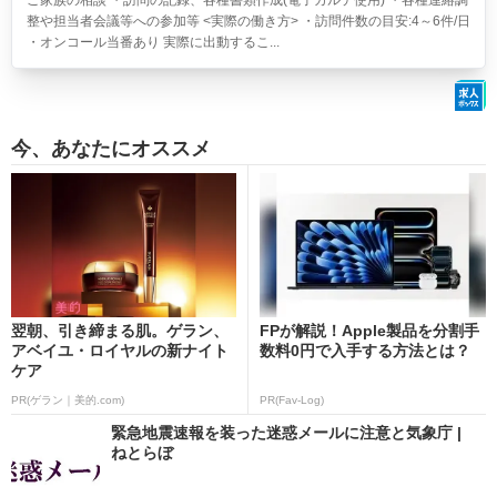
ご家族の相談 ・訪問の記録、各種書類作成(電子カルテ使用) ・各種連絡調
整や担当者会議等への参加等 <実際の働き方> ・訪問件数の目安:4～6件/日
・オンコール当番あり 実際に出動するこ...
今、あなたにオススメ
翌朝、引き締まる肌。ゲラン、
FPが解説！Apple製品を分割手
アベイユ・ロイヤルの新ナイト
数料0円で入手する方法とは？
ケア
PR(ゲラン｜美的.com)
PR(Fav-Log)
緊急地震速報を装った迷惑メールに注意と気象庁 |
ねとらぼ