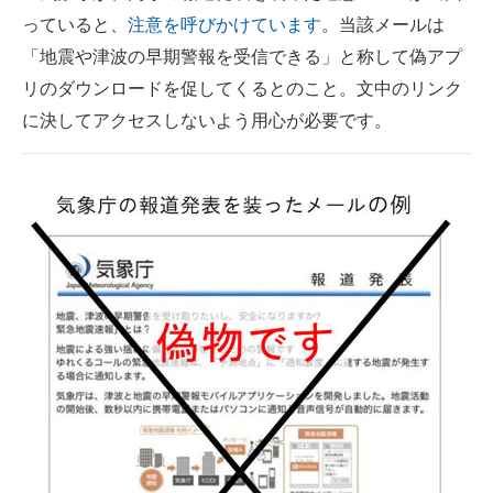
っていると、
注意を呼びかけています
。当該メールは
ITの今と未来を見通す
「地震や津波の早期警報を受信できる」と称して偽アプ
リのダウンロードを促してくるとのこと。文中のリンク
スマホと通信の最新トレンド
に決してアクセスしないよう用心が必要です。
進化するPCとデバイスの未来
好きが集まる 比べて選べる
ビジネスと働き方のヒント
AI活用のいまが分かる
企業ITのトレンドを詳説
経営リーダーのコミュニティ
マーケ×ITの今がよく分かる
ITエンジニア向け専門サイト