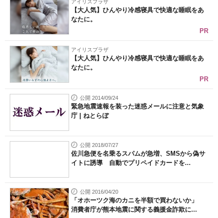
アイリスプラザ
【大人気】ひんやり冷感寝具で快適な睡眠をあ
なたに。
PR
アイリスプラザ
【大人気】ひんやり冷感寝具で快適な睡眠をあ
なたに。
PR
公開 2014/09/24
緊急地震速報を装った迷惑メールに注意と気象
庁 | ねとらぼ
公開 2018/07/27
佐川急便を名乗るスパムが急増、SMSから偽サ
イトに誘導 自動でプリペイドカードを...
公開 2016/04/20
「オホーツク海のカニを半額で買わないか」
消費者庁が熊本地震に関する義援金詐欺に...