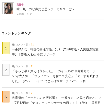
実施中
唯一無二の歌声だと思うボーカリストは？
回答数：8121
コメントランキング
コメント数：
21
1
一番好きな「韓国の男性俳優」は？【2026年版・人気投票実施
中】 | 芸能人 ねとらぼリサーチ
コメント数：
7
2
「もっと早く買えば良かった」 カインズの“車内遮光カーテ
ン”が大人気 「プライバシーも保てて安心」「ぐっすり眠れま
した」（2/2） | ライフ ねとらぼリサーチ：2ページ目
コメント数：
7
3
兵庫県の「ケーキ」の名店10選！ 一番うまいと思う店はどこ？
【7月12日は「デコレーションケーキの日」！】（2/4） | 兵庫県