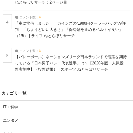
ねとらぼリサーチ：2ページ目
コメント数：
4
4
「車に常備しました」 カインズの“1980円クーラーバッグ”が評
判 「ちょうどいい大きさ」「保冷剤を止めるベルトが良い」
（1/5） | ライフ ねとらぼリサーチ
コメント数：
3
5
【バレーボール】ネーションズリーグ日本ラウンドで活躍を期待
している「日本男子バレー代表選手」は？【2026年版・人気投
票実施中】（投票結果） | スポーツ ねとらぼリサーチ
カテゴリ一覧
IT・科学
エンタメ