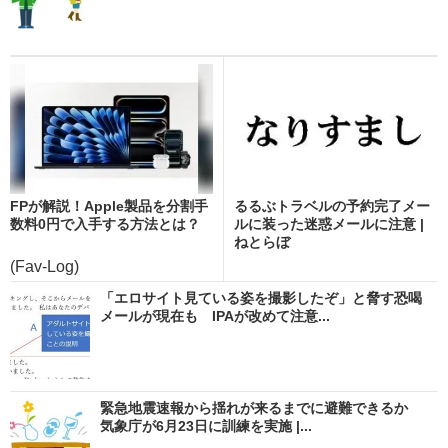
FPが解説！Apple製品を分割手
るるぶトラベルの予約完了メー
数料0円で入手する方法とは？
ルに装った迷惑メールに注意 |
ねとらぼ
(Fav-Log)
「エロサイト見ている姿を撮影したぞ」と脅す恐喝
メールが現在も IPAが改めて注意...
緊急地震速報から揺れが来るまでに避難できるか
気象庁が6月23日に訓練を実施 |...