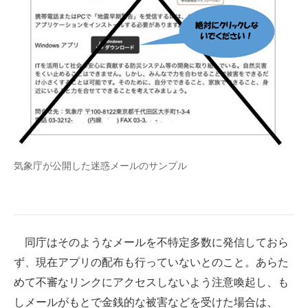
企業向けIT製品の総合サイト
IT製品の技術・比較・事例
製造業のIT導入・活用を支援
モノづくり技術者専門サイト
エレクトロニクス専門サイト
電子設計の基本と応用
気象庁が公開した迷惑メールのサンプル
エネルギーの専門メディア
建設×テクノロジーの最前線
同庁はそのようなメールを不特定多数に発信しておら
ちょっと気になるネットの話題
ず、現在アプリの配布も行っていないとのこと。あらた
めて不審なリンクにアクセスしないよう注意喚起し、も
しメールがもとで金銭的な被害などを受けた場合は、