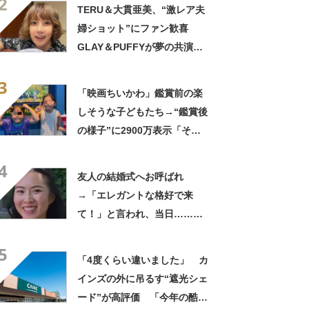
2
きに生きんしゃい」
TERU＆大貫亜美、“激レア夫
婦ショット”にファン歓喜
GLAY＆PUFFYが夢の共演
「旦那おるやん」「夫婦で写
3
ってるの尊い！」
「映画ちいかわ」鑑賞前の楽
しそうな子どもたち→“鑑賞後
の様子”に2900万表示「そう
なるわなw」「分かるよ」
4
「いったい何が」
友人の結婚式へお呼ばれ
→「エレガントな格好で来
て！」と言われ、当日……ま
さかの参列姿に「いやすごお
5
おお！」「天才」【海外】
「4度くらい違いました」 カ
インズの外に吊るす“遮光シェ
ード”が高評価 「今年の酷暑