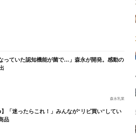
なっていた認知機能が菌で…」森永が開発。感動の
出
森永乳業
erb】「迷ったらこれ！」みんなが"リピ買い"してい
商品