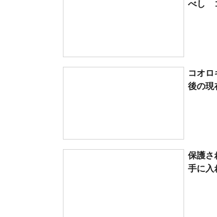
べし 
コオロ
後の現在に
保護さ
手に入