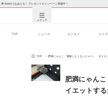
🎁 Switch 2もあたる！ プレゼントキャンペーン実施中！
メディア
TOP
ニュース
エンタメ
クイズ
注目記事を集めた総合ページ
ITの今
TOP
>
肥満にゃんこ「運動したくないにゃ〜」 ダイエ
ビジネスと働き方のヒント
AI活用
肥満にゃんこ
イエットする
ITエンジニア向け専門サイト
企業向けI