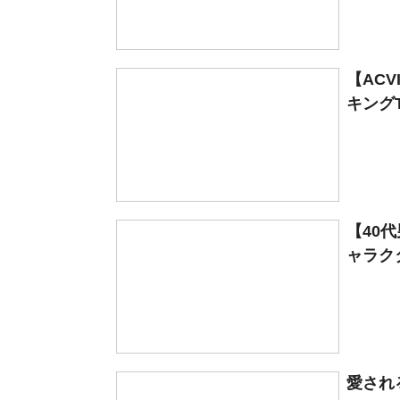
【AC
キングT
【40
ャラクタ
愛され