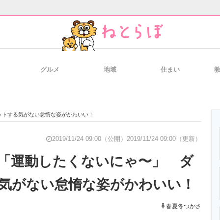
グルメ
地域
住まい
と未来を見通す
スマホと通信の最新トレンド
進化するPCとデ
ットする気がない怠惰な姿がかわいい！
のいまが分かる
企業ITのトレンドを詳説
経営リーダーの
2019/11/24 09:00（公開）
2019/11/24 09:00（更新）
「運動したくないにゃ〜」 ダ
気がない怠惰な姿がかわいい！
T製品の総合サイト
IT製品の技術・比較・事例
製造業のIT導入
春夏冬つかさ