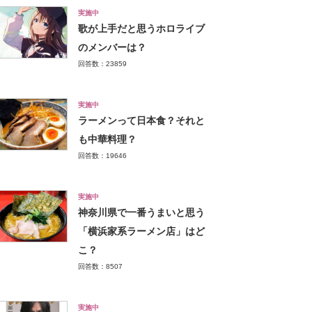
実施中
歌が上手だと思うホロライブ
のメンバーは？
回答数：23859
実施中
ラーメンって日本食？それと
も中華料理？
回答数：19646
実施中
神奈川県で一番うまいと思う
「横浜家系ラーメン店」はど
こ？
回答数：8507
実施中