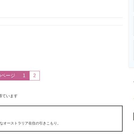
ニクス専門サイト
電子設計の基本と応用
エネルギーの専
のページ
1
2
得ています
なオーストラリア在住の引きこもり。