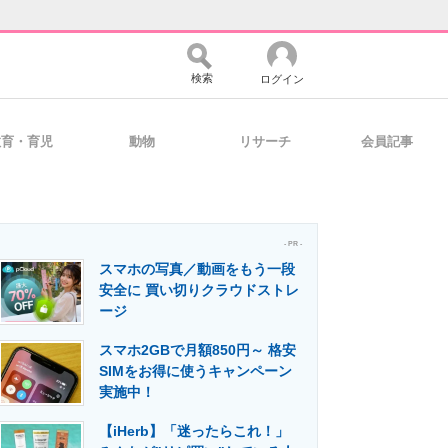
検索
ログイン
教育・育児
動物
リサーチ
会員記事
バイスの未来
好きが集まる 比べて選べる
- PR -
スマホの写真／動画をもう一段
コミュニティ
マーケ×ITの今がよく分かる
安全に 買い切りクラウドストレ
ージ
スマホ2GBで月額850円～ 格安
・活用を支援
SIMをお得に使うキャンペーン
実施中！
【iHerb】「迷ったらこれ！」