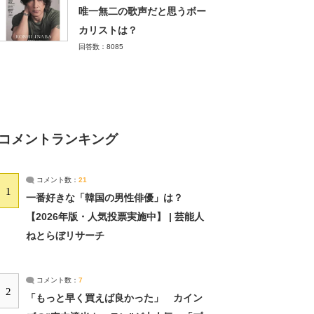
唯一無二の歌声だと思うボー
カリストは？
回答数：8085
コメントランキング
コメント数：
21
1
一番好きな「韓国の男性俳優」は？
【2026年版・人気投票実施中】 | 芸能人
ねとらぼリサーチ
コメント数：
7
2
「もっと早く買えば良かった」 カイン