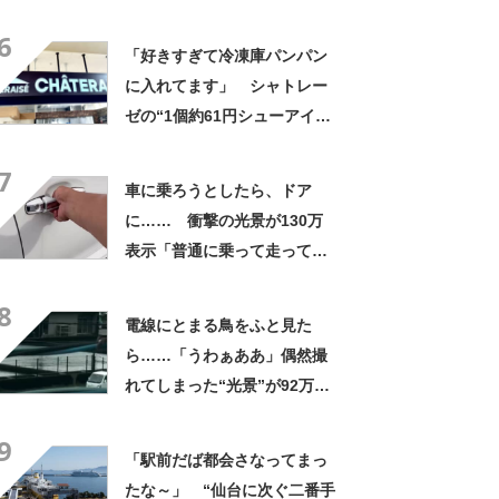
にも活躍」「風通しもよくし
6
っかり遮光」の声
「好きすぎて冷凍庫パンパン
に入れてます」 シャトレー
ゼの“1個約61円シューアイ
ス”が好評 「生地とバニラア
7
イスの相性が◎」「家族も好
車に乗ろうとしたら、ドア
きで夏はストックしてる」
に…… 衝撃の光景が130万
表示「普通に乗って走ってた
やん」「どうやって入った
8
の!?」
電線にとまる鳥をふと見た
ら……「うわぁああ」偶然撮
れてしまった“光景”が92万再
生「自然は過酷」
9
「駅前だば都会さなってまっ
たな～」 “仙台に次ぐ二番手