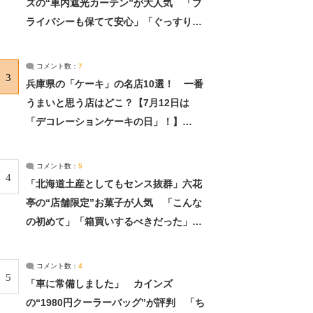
ズの“車内遮光カーテン”が大人気 「プ
ライバシーも保てて安心」「ぐっすり眠
れました」（2/2） | ライフ ねとらぼリ
サーチ：2ページ目
コメント数：
7
3
兵庫県の「ケーキ」の名店10選！ 一番
うまいと思う店はどこ？【7月12日は
「デコレーションケーキの日」！】
（2/4） | 兵庫県 ねとらぼリサーチ：2ペ
ージ目
コメント数：
5
4
「北海道土産としてもセンス抜群」六花
亭の“店舗限定”お菓子が人気 「こんな
の初めて」「箱買いするべきだった」
（1/2） | 北海道 ねとらぼリサーチ
コメント数：
4
5
「車に常備しました」 カインズ
の“1980円クーラーバッグ”が評判 「ち