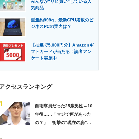
みんなが"リピ買い"している人
門メディア
建設×テクノロジーの最前線
気商品
重量約999g、最新CPU搭載のビ
ジネスPCの実力は？
【抽選で5,000円分】Amazonギ
フトカードが当たる！読者アン
ケート実施中
アクセスランキング
1
自衛隊員だった25歳男性→10
年後……「マジで何があった
の？」 衝撃の“現在の姿”が
180万再生「別人…？」「好