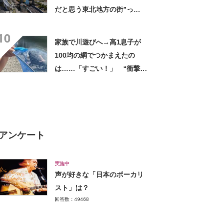
だと思う東北地方の街”っ
て？ ランキング上位に「ち
10
ょうどよく都会と田舎が混じ
家族で川遊びへ→高1息子が
ってる」「コンパクトにまと
100均の網でつかまえたの
まったいい街」の声
は……「すごい！」 “衝撃の
光景”に「めっちゃ大きい！」
「楽しそう」
アンケート
実施中
声が好きな「日本のボーカリ
スト」は？
回答数：49468