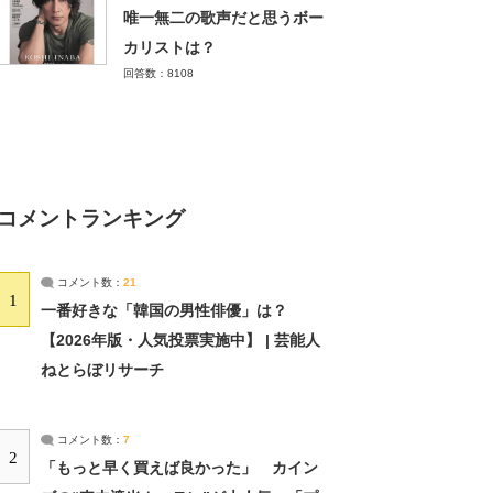
唯一無二の歌声だと思うボー
カリストは？
回答数：8108
コメントランキング
コメント数：
21
1
一番好きな「韓国の男性俳優」は？
【2026年版・人気投票実施中】 | 芸能人
ねとらぼリサーチ
コメント数：
7
2
「もっと早く買えば良かった」 カイン