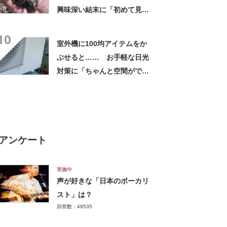
興味深い結末に「初めて見
た」「こんなデカくなん
10
の？」投稿者に話を聞いた
室外機に100均アイテムをか
ぶせると…… お手軽な日光
対策に「ちゃんと空間ができ
てグー」「これで楽します」
アンケート
実施中
声が好きな「日本のボーカリ
スト」は？
回答数：49535