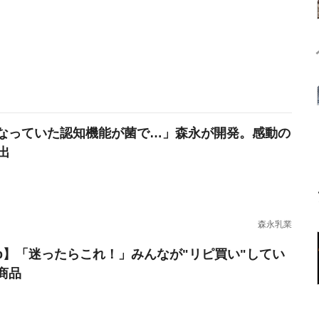
なっていた認知機能が菌で…」森永が開発。感動の
出
森永乳業
erb】「迷ったらこれ！」みんなが"リピ買い"してい
商品