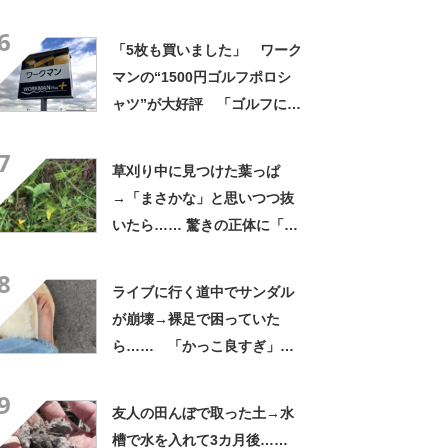
よかった」「そういう使い道
6
もあったのか」
「5枚も買いました」 ワーク
マンの“1500円ゴルフポロシ
ャツ”が大好評 「ゴルフにも
普段使いにも最適」「汗をか
7
いてもすぐ乾く」「全てに大
草刈り中に見つけた葉っぱ
満足しています」
→「まさかな」と思いつつ抜
いたら…… 驚きの正体に「お
宝やね」「生命力すごい」
8
ライブに行く道中でサンダル
が崩壊→裸足で困っていた
ら…… 「かっこ良すぎ」ま
さかの展開に感動「こういう
9
人に私もなりたい」
友人の田んぼで取った土→水
槽で水を入れて3カ月後……