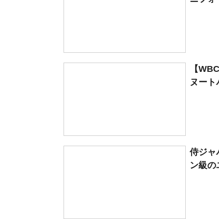
【WB
ヌート
侍ジャ
ン級の