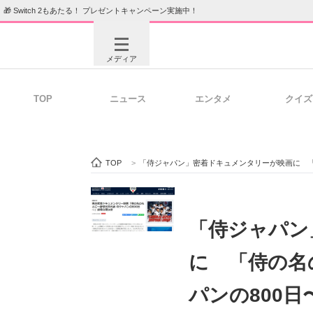
🎁 Switch 2もあたる！ プレゼントキャンペーン実施中！
メディア
TOP
ニュース
エンタメ
クイズ
注目記事を集めた総合ページ
ITの今
TOP
>
「侍ジャパン」密着ドキュメンタリーが映画に 「
ビジネスと働き方のヒント
AI活用
「侍ジャパン
に 「侍の名
ITエンジニア向け専門サイト
企業向けI
パンの800