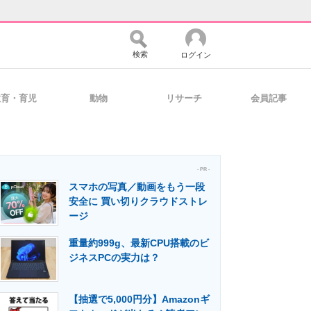
検索
ログイン
教育・育児
動物
リサーチ
会員記事
バイスの未来
好きが集まる 比べて選べる
- PR -
スマホの写真／動画をもう一段
コミュニティ
マーケ×ITの今がよく分かる
安全に 買い切りクラウドストレ
ージ
重量約999g、最新CPU搭載のビ
・活用を支援
ジネスPCの実力は？
【抽選で5,000円分】Amazonギ