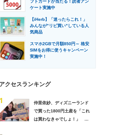
フトカードが当たる！読者アン
門メディア
建設×テクノロジーの最前線
ケート実施中
【iHerb】「迷ったらこれ！」
みんなが"リピ買い"している人
気商品
スマホ2GBで月額850円～ 格安
SIMをお得に使うキャンペーン
実施中！
アクセスランキング
1
仲里依紗、ディズニーランド
で買った1800円土産を「これ
は買わなきゃでしょ！」
「すっごい上手お買い物」と