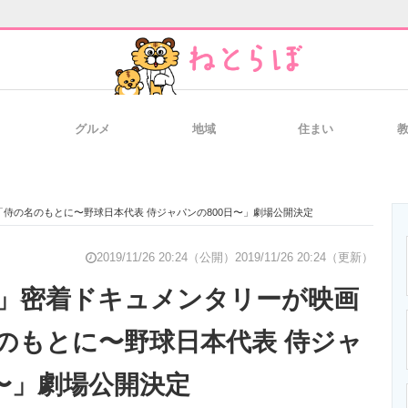
グルメ
地域
住まい
と未来を見通す
スマホと通信の最新トレンド
進化するPCとデ
侍の名のもとに〜野球日本代表 侍ジャパンの800日〜」劇場公開決定
のいまが分かる
企業ITのトレンドを詳説
経営リーダーの
2019/11/26 20:24（公開）
2019/11/26 20:24（更新）
」密着ドキュメンタリーが映画
のもとに〜野球日本代表 侍ジャ
T製品の総合サイト
IT製品の技術・比較・事例
製造業のIT導入
日〜」劇場公開決定