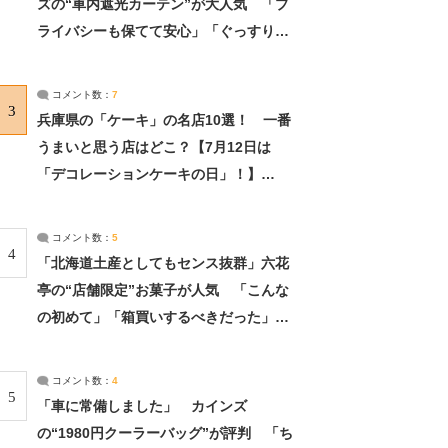
ズの“車内遮光カーテン”が大人気 「プ
ライバシーも保てて安心」「ぐっすり眠
れました」（2/2） | ライフ ねとらぼリ
サーチ：2ページ目
コメント数：
7
3
兵庫県の「ケーキ」の名店10選！ 一番
うまいと思う店はどこ？【7月12日は
「デコレーションケーキの日」！】
（2/4） | 兵庫県 ねとらぼリサーチ：2ペ
ージ目
コメント数：
5
4
「北海道土産としてもセンス抜群」六花
亭の“店舗限定”お菓子が人気 「こんな
の初めて」「箱買いするべきだった」
（1/2） | 北海道 ねとらぼリサーチ
コメント数：
4
5
「車に常備しました」 カインズ
の“1980円クーラーバッグ”が評判 「ち