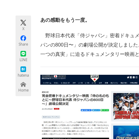
モノづくり技術者専門サイト
エレクトロ
あの感動をもう一度。
X
ちょっと気になるネットの話題
野球日本代表「侍ジャパン」密着ドキュメ
Share
パンの800日〜」の劇場公開が決定しまし
一つの真実」に迫るドキュメンタリー映画
LINE
hatena
Home