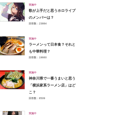
実施中
歌が上手だと思うホロライブ
のメンバーは？
回答数：23884
実施中
ラーメンって日本食？それと
も中華料理？
回答数：19660
実施中
神奈川県で一番うまいと思う
「横浜家系ラーメン店」はど
こ？
回答数：8509
実施中