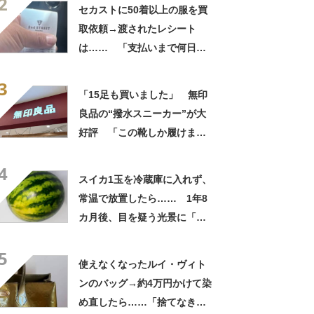
2
自画自賛
セカストに50着以上の服を買
取依頼→渡されたレシート
は…… 「支払いまで何日か
待たされた」衝撃的な光景に
3
「この値段はヤバすぎ」
「15足も買いました」 無印
良品の“撥水スニーカー”が大
好評 「この靴しか履けませ
ん」「本当に疲れにくい」
4
「一生買い続けます」
スイカ1玉を冷蔵庫に入れず、
常温で放置したら…… 1年8
カ月後、目を疑う光景に「ヤ
バいヤバいヤバい」「えっ、
5
こんな姿に……!?」
使えなくなったルイ・ヴィト
ンのバッグ→約4万円かけて染
め直したら……「捨てなきゃ