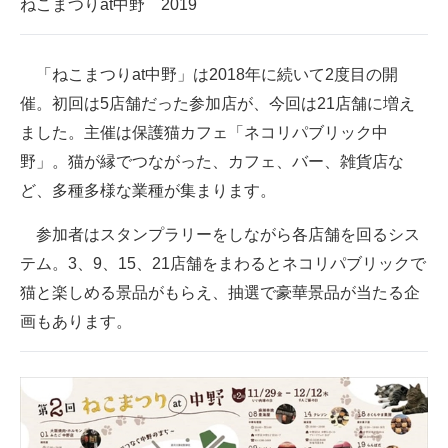
ねこまつりat中野 2019
企業向けIT製品の総合サイト
IT製品の技術・比較・事例
「ねこまつりat中野」は2018年に続いて2度目の開
催。初回は5店舗だった参加店が、今回は21店舗に増え
製造業のIT導入・活用を支援
ました。主催は保護猫カフェ「ネコリパブリック中
モノづくり技術者専門サイト
野」。猫が縁でつながった、カフェ、バー、雑貨店な
ど、多種多様な業種が集まります。
エレクトロニクス専門サイト
参加者はスタンプラリーをしながら各店舗を回るシス
電子設計の基本と応用
テム。3、9、15、21店舗をまわるとネコリパブリックで
エネルギーの専門メディア
猫と楽しめる景品がもらえ、抽選で豪華景品が当たる企
画もあります。
建設×テクノロジーの最前線
ちょっと気になるネットの話題