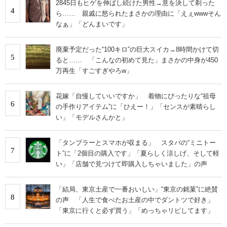
2845日もヒゲを伸ばし続けた男性→意を決して剃った
4
ら…… 親戚に怒られたまさかの理由に「えぇwwwそん
なぁ」「どんまいです」
廃棄予定だった“100キロ”の巨大スイカ→8時間かけて切
5
ると…… 「こんなの初めて見た」まさかの中身が450
万再生「すごすぎやろw」
花嫁「自慢していいですか」 着物にぴったりな“祖母
6
の手作りアイテム”に「ひえー！」「センスが素晴らし
い」「モデルさんかと」
「タンブラーとスマホが収まる」 スタバの“ミニトー
7
ト”に「2個目の購入です」「夏らしく涼しげ、そして軽
い」「店舗で見つけて即購入しちゃいました」の声
「結局、東京土産で一番おいしい」“東京の銘菓”に絶賛
8
の声 「人生で食べたお土産の中でダントツで好き」
「東京に行くと必ず買う」「めっちゃリピしてます」