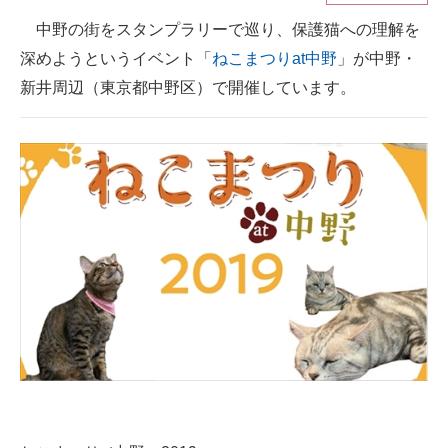
中野の街をスタンプラリーで巡り、保護猫への理解を
ITの今と未来を見通す
深めようというイベント「
ねこまつりat中野
」が中野・
スマホと通信の最新トレンド
新井周辺（東京都中野区）で開催しています。
進化するPCとデバイスの未来
好きが集まる 比べて選べる
ビジネスと働き方のヒント
AI活用のいまが分かる
企業ITのトレンドを詳説
経営リーダーのコミュニティ
マーケ×ITの今がよく分かる
ITエンジニア向け専門サイト