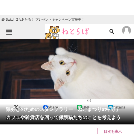
🎁 Switch 2もあたる！ プレゼントキャンペーン実施中！
ねとらぼメニュー
TOP
ニュース
エンタメ
クイズ
グルメ
地域
住まい
教育・育児
動物
リサーチ
2019/12/02 15:00（公開）
X
Share
LINE
hatena
会員記事
猫好きのためのスタンプラリー「ねこまつりat中野」
カフェや雑貨店を回って保護猫たちのことを考えよう
期間限定メニューやワークショップの開催も。
メディア
目次を表示
注目記事を集めた総合ページ