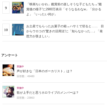
「映画ちいかわ」鑑賞前の楽しそうな子どもたち→“鑑
9
賞後の様子”に2900万表示「そうなるわなw」「分かる
よ」「いったい何が」
お土産でもらったお菓子の箱→ハサミで切ると…… 目
10
からウロコの“驚きの活用法”に「知らなかった…」「発
想力が羨ましい」
アンケート
実施中
声が好きな「日本のボーカリスト」は？
回答数：49480
実施中
歌が上手だと思うホロライブのメンバーは？
回答数：23863