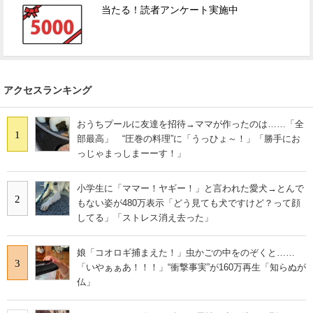
当たる！読者アンケート実施中
アクセスランキング
おうちプールに友達を招待→ママが作ったのは……「全
1
部最高」 “圧巻の料理”に「うっひょ～！」「勝手にお
っじゃまっしまーーす！」
小学生に「ママー！ヤギー！」と言われた愛犬→とんで
2
もない姿が480万表示「どう見ても犬ですけど？って顔
してる」「ストレス消え去った」
娘「コオロギ捕まえた！」虫かごの中をのぞくと……
3
「いやぁぁあ！！！」“衝撃事実”が160万再生「知らぬが
仏」