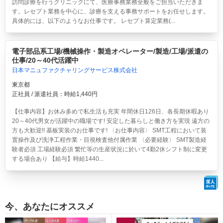
訪問診療を行うクリニックにて、医療事務業務全般をご担当いただきま
す。レセプト業務を中心に、診療を支える事務サポートをお任せします。
具体的には、以下のようなお仕事です。 レセプト算定業務(...
電子部品系工場/機械操作・製造オペレーター/製造/工場/派遣の
仕事/20～40代活躍中
日本マニュファクチャリングサービス株式会社
東京都
正社員 / 派遣社員：時給1,440円
【仕事内容】お休み多めで私生活も充実 年間休日126日、各長期休暇あり
20～40代男女が活躍中の職場です! 安定した暮らしと働き方を実現 遠方の
方も大歓迎!! 基板実装のお仕事です! 〈お仕事内容〉 SMT工程において装
置操作及び洗浄工程作業・目視検査他付属作業 〈必要経験〉 SMT製造経
験者必須 工場経験必須 繁忙等の生産状況に於いて4勤2休シフト制に変更
する場合あり 【給与】時給1440...
今、あなたにオススメ