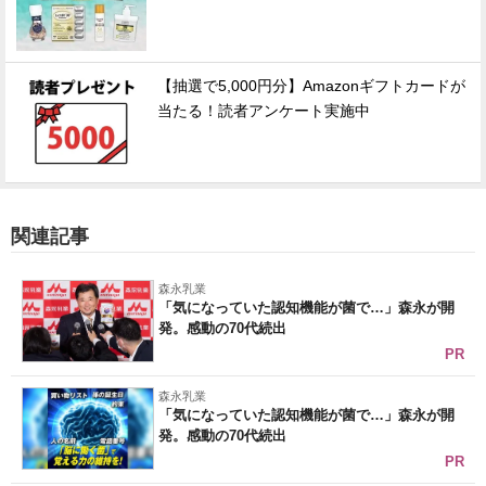
【抽選で5,000円分】Amazonギフトカードが
当たる！読者アンケート実施中
関連記事
森永乳業
「気になっていた認知機能が菌で…」森永が開
発。感動の70代続出
PR
森永乳業
「気になっていた認知機能が菌で…」森永が開
発。感動の70代続出
PR