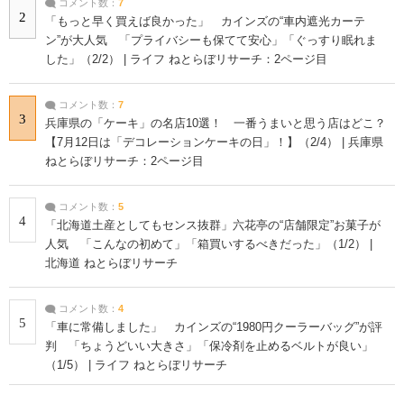
コメント数：
7
2
「もっと早く買えば良かった」 カインズの“車内遮光カーテ
ン”が大人気 「プライバシーも保てて安心」「ぐっすり眠れま
した」（2/2） | ライフ ねとらぼリサーチ：2ページ目
コメント数：
7
3
兵庫県の「ケーキ」の名店10選！ 一番うまいと思う店はどこ？
【7月12日は「デコレーションケーキの日」！】（2/4） | 兵庫県
ねとらぼリサーチ：2ページ目
コメント数：
5
4
「北海道土産としてもセンス抜群」六花亭の“店舗限定”お菓子が
人気 「こんなの初めて」「箱買いするべきだった」（1/2） |
北海道 ねとらぼリサーチ
コメント数：
4
5
「車に常備しました」 カインズの“1980円クーラーバッグ”が評
判 「ちょうどいい大きさ」「保冷剤を止めるベルトが良い」
（1/5） | ライフ ねとらぼリサーチ