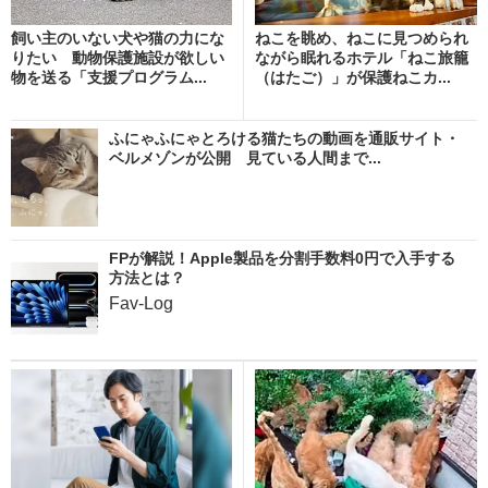
飼い主のいない犬や猫の力にな
ねこを眺め、ねこに見つめられ
りたい 動物保護施設が欲しい
ながら眠れるホテル「ねこ旅籠
物を送る「支援プログラム...
（はたご）」が保護ねこカ...
ふにゃふにゃとろける猫たちの動画を通販サイト・
ベルメゾンが公開 見ている人間まで...
FPが解説！Apple製品を分割手数料0円で入手する
方法とは？
Fav-Log