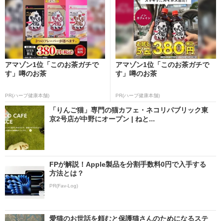
アマゾン1位「このお茶ガチで
アマゾン1位「このお茶ガチで
す」噂のお茶
す」噂のお茶
PR(ハーブ健康本舗)
PR(ハーブ健康本舗)
「りんご猫」専門の猫カフェ・ネコリパブリック東
京2号店が中野にオープン | ねと...
FPが解説！Apple製品を分割手数料0円で入手する
方法とは？
PR(Fav-Log)
愛猫のお世話を頼むと保護猫さんのためになるステ