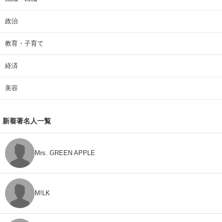
政治
教育・子育て
経済
美容
新着著名人一覧
Mrs. GREEN APPLE
M!LK