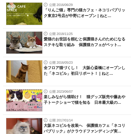
公開 2016/06/29
「りんご猫」専門の猫カフェ・ネコリパブリッ
ク東京2号店が中野にオープン | ねと...
公開 2018/11/25
愛猫のお世話を頼むと保護猫さんのためになる
ステキな取り組み 保護猫カフェがペット...
公開 2016/05/23
全フロア猫づくし！ 大阪心斎橋にオープンし
た「ネコビル」初日リポート！ | ねと...
公開 2023/06/07
楽しみながら猫助け！ 猫グッズ販売や藤あや
子トークショーで猫を知る 日本最大級の...
公開 2017/01/14
大阪ネコビルを改装へ 保護猫カフェ「ネコリ
パブリック」がクラウドファンディング実...