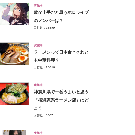
実施中
歌が上手だと思うホロライブ
のメンバーは？
回答数：23859
実施中
ラーメンって日本食？それと
も中華料理？
回答数：19646
実施中
神奈川県で一番うまいと思う
「横浜家系ラーメン店」はど
こ？
回答数：8507
実施中