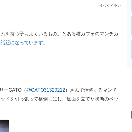
ニクス専門サイト
電子設計の基本と応用
エネルギーの専
ウグイラン
ムを持つ子もよくいるもの。とある猫カフェのマンチカ
で話題になっています
。
ーGATO（
@GATO31320212
）さんで活躍するマンチ
ベッドを引っ張って横倒しにし、底面を立てた状態のベッ