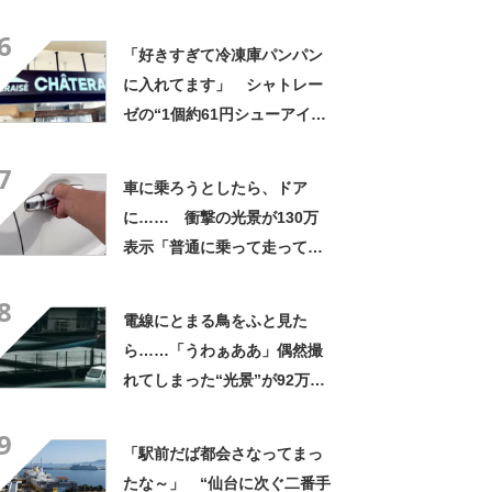
にも活躍」「風通しもよくし
6
っかり遮光」の声
「好きすぎて冷凍庫パンパン
に入れてます」 シャトレー
ゼの“1個約61円シューアイ
ス”が好評 「生地とバニラア
7
イスの相性が◎」「家族も好
車に乗ろうとしたら、ドア
きで夏はストックしてる」
に…… 衝撃の光景が130万
表示「普通に乗って走ってた
やん」「どうやって入った
8
の!?」
電線にとまる鳥をふと見た
ら……「うわぁああ」偶然撮
れてしまった“光景”が92万再
生「自然は過酷」
9
「駅前だば都会さなってまっ
たな～」 “仙台に次ぐ二番手