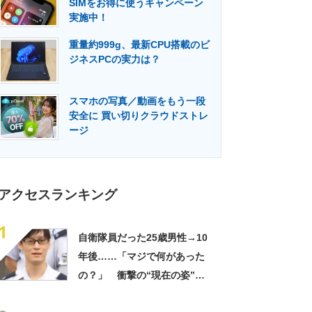
SIMをお得に使うキャンペーン
門メディア
建設×テクノロジーの最前線
実施中！
重量約999g、最新CPU搭載のビ
ジネスPCの実力は？
スマホの写真／動画をもう一段
安全に 買い切りクラウドストレ
ージ
アクセスランキング
1
自衛隊員だった25歳男性→10
年後……「マジで何があった
の？」 衝撃の“現在の姿”が
180万再生「別人…？」「好