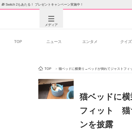
🎁 Switch 2もあたる！ プレゼントキャンペーン実施中！
メディア
TOP
ニュース
エンタメ
クイズ
注目記事を集めた総合ページ
ITの今
TOP
>
猫ベッドに横乗り→ベッドが倒れてジャストフィ
ビジネスと働き方のヒント
AI活用
猫ベッドに横
フィット 猫
ITエンジニア向け専門サイト
企業向けI
ンを披露