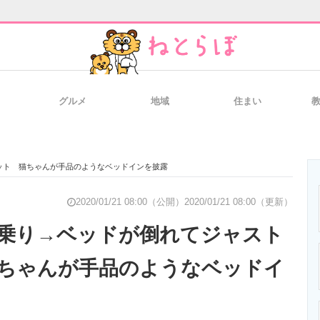
グルメ
地域
住まい
と未来を見通す
スマホと通信の最新トレンド
進化するPCとデ
ット 猫ちゃんが手品のようなベッドインを披露
のいまが分かる
企業ITのトレンドを詳説
経営リーダーの
2020/01/21 08:00（公開）
2020/01/21 08:00（更新）
乗り→ベッドが倒れてジャスト
ちゃんが手品のようなベッドイ
T製品の総合サイト
IT製品の技術・比較・事例
製造業のIT導入