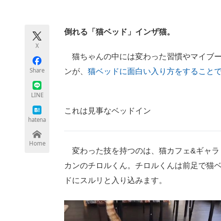
モノづくり技術者専門サイト
エレクトロ
倒れる「猫ベッド」インザ猫。
X
ちょっと気になるネットの話題
猫ちゃんの中には変わった習慣やマイブー
Share
ンが、
猫ベッドに面白い入り方をすること
LINE
これは見事なベッドイン
hatena
Home
変わった技を持つのは、猫カフェ&ギャラリ
カンのチロルくん。チロルくんは前足で猫
ドにスルリと入り込みます。