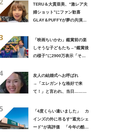
2
きに生きんしゃい」
TERU＆大貫亜美、“激レア夫
婦ショット”にファン歓喜
GLAY＆PUFFYが夢の共演
「旦那おるやん」「夫婦で写
3
ってるの尊い！」
「映画ちいかわ」鑑賞前の楽
しそうな子どもたち→“鑑賞後
の様子”に2900万表示「そう
なるわなw」「分かるよ」
4
「いったい何が」
友人の結婚式へお呼ばれ
→「エレガントな格好で来
て！」と言われ、当日……ま
さかの参列姿に「いやすごお
5
おお！」「天才」【海外】
「4度くらい違いました」 カ
インズの外に吊るす“遮光シェ
ード”が高評価 「今年の酷暑