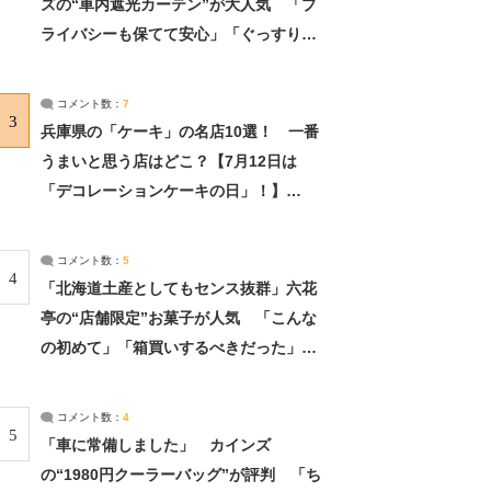
ズの“車内遮光カーテン”が大人気 「プ
ライバシーも保てて安心」「ぐっすり眠
れました」（2/2） | ライフ ねとらぼリ
サーチ：2ページ目
コメント数：
7
3
兵庫県の「ケーキ」の名店10選！ 一番
うまいと思う店はどこ？【7月12日は
「デコレーションケーキの日」！】
（2/4） | 兵庫県 ねとらぼリサーチ：2ペ
ージ目
コメント数：
5
4
「北海道土産としてもセンス抜群」六花
亭の“店舗限定”お菓子が人気 「こんな
の初めて」「箱買いするべきだった」
（1/2） | 北海道 ねとらぼリサーチ
コメント数：
4
5
「車に常備しました」 カインズ
の“1980円クーラーバッグ”が評判 「ち