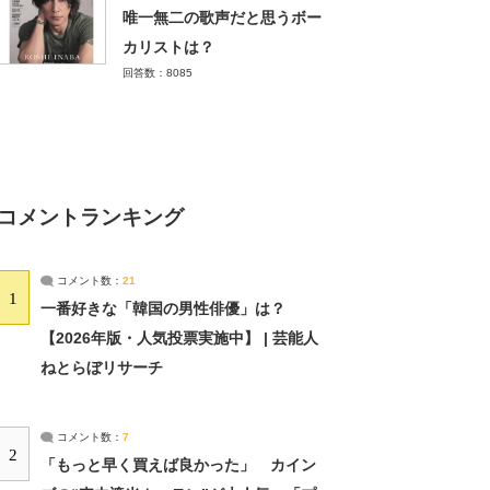
唯一無二の歌声だと思うボー
カリストは？
回答数：8085
コメントランキング
コメント数：
21
1
一番好きな「韓国の男性俳優」は？
【2026年版・人気投票実施中】 | 芸能人
ねとらぼリサーチ
コメント数：
7
2
「もっと早く買えば良かった」 カイン