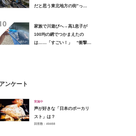
だと思う東北地方の街”っ
て？ ランキング上位に「ち
10
ょうどよく都会と田舎が混じ
家族で川遊びへ→高1息子が
ってる」「コンパクトにまと
100均の網でつかまえたの
まったいい街」の声
は……「すごい！」 “衝撃の
光景”に「めっちゃ大きい！」
「楽しそう」
アンケート
実施中
声が好きな「日本のボーカリ
スト」は？
回答数：49468