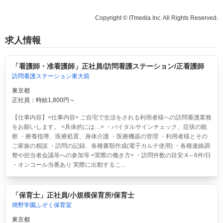
Copyright © ITmedia Inc. All Rights Reserved.
求人情報
「看護師・准看護師」正社員/訪問看護ステーション/正看護師
訪問看護ステーション東大前
東京都
正社員：時給1,800円～
【仕事内容】<仕事内容> ご自宅で生活をされる利用者様への訪問看護業務
をお願いします。 <具体的には…> ・バイタルサインチェック、症状の観
察 ・療養指導、医療処置、身体介護 ・医療機器の管理 ・利用者様とその
ご家族の相談 ・訪問の記録、各種書類作成(電子カルテ使用) ・各種連絡調
整や担当者会議等への参加等 <実際の働き方> ・訪問件数の目安:4～6件/日
・オンコール当番あり 実際に出動するこ...
「保育士」正社員/小規模保育所/保育士
簡野学園ふぞく保育室
東京都