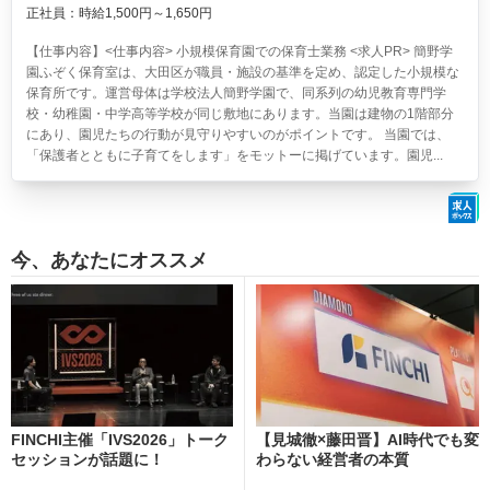
正社員：時給1,500円～1,650円
【仕事内容】<仕事内容> 小規模保育園での保育士業務 <求人PR> 簡野学
園ふぞく保育室は、大田区が職員・施設の基準を定め、認定した小規模な
保育所です。運営母体は学校法人簡野学園で、同系列の幼児教育専門学
校・幼稚園・中学高等学校が同じ敷地にあります。当園は建物の1階部分
にあり、園児たちの行動が見守りやすいのがポイントです。 当園では、
「保護者とともに子育てをします」をモットーに掲げています。園児...
今、あなたにオススメ
FINCHI主催「IVS2026」トーク
【見城徹×藤田晋】AI時代でも変
セッションが話題に！
わらない経営者の本質