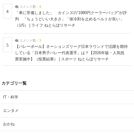
コメント数：
4
4
「車に常備しました」 カインズの“1980円クーラーバッグ”が評
判 「ちょうどいい大きさ」「保冷剤を止めるベルトが良い」
（1/5） | ライフ ねとらぼリサーチ
コメント数：
3
5
【バレーボール】ネーションズリーグ日本ラウンドで活躍を期待
している「日本男子バレー代表選手」は？【2026年版・人気投
票実施中】（投票結果） | スポーツ ねとらぼリサーチ
カテゴリ一覧
IT・科学
エンタメ
おかね