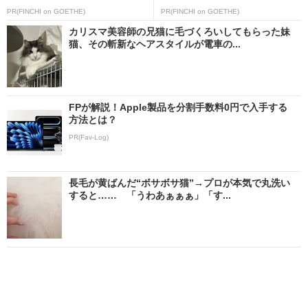
PR(FINCHI on GOETHE)
PR(FINCHI on GOETHE)
カリスマ美容師の兄猫に毛づくろいしてもらった妹
猫、その斬新なヘアスタイルが電車の...
FPが解説！Apple製品を分割手数料0円で入手する
方法とは？
PR(Fav-Log)
長毛が黄ばんだ“ボサボサ猫”→プロが本気で丸洗い
すると…… 「うわあぁぁぁ」「す...