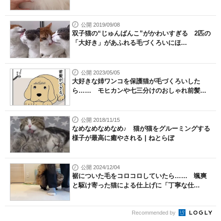
公開 2019/09/08
双子猫の“じゅんばんこ”がかわいすぎる 2匹の
「大好き」があふれる毛づくろいにほ...
公開 2023/05/05
大好きな姉ワンコを保護猫が毛づくろいした
ら…… モヒカンや七三分けのおしゃれ前髪...
公開 2018/11/15
なめなめなめなめ♪ 猫が猫をグルーミングする
様子が最高に癒やされる | ねとらぼ
公開 2024/12/04
裾についた毛をコロコロしていたら…… 颯爽
と駆け寄った猫による仕上げに「丁寧な仕...
Recommended by