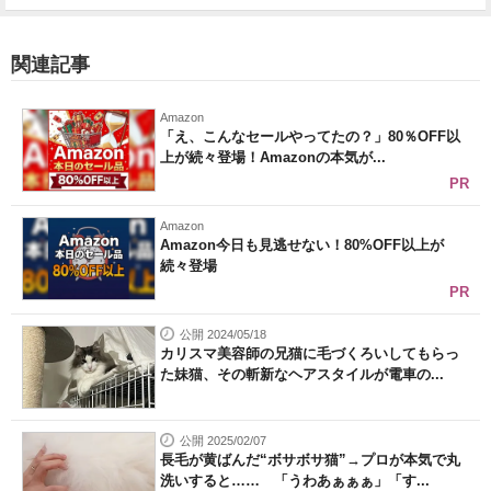
関連記事
Amazon
「え、こんなセールやってたの？」80％OFF以
上が続々登場！Amazonの本気が...
PR
Amazon
Amazon今日も見逃せない！80%OFF以上が
続々登場
PR
公開 2024/05/18
カリスマ美容師の兄猫に毛づくろいしてもらっ
た妹猫、その斬新なヘアスタイルが電車の...
公開 2025/02/07
長毛が黄ばんだ“ボサボサ猫”→プロが本気で丸
洗いすると…… 「うわあぁぁぁ」「す...