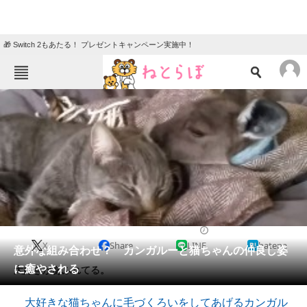
🎁 Switch 2もあたる！ プレゼントキャンペーン実施中！
ねとらぼメニュー
TOP
ニュース
エンタメ
クイズ
グルメ
地域
住まい
教育・育児
動物
リサーチ
2020/01/27 18:00（公開）
X
Share
LINE
hatena
会員記事
意外な組み合わせ？ カンガルーと猫ちゃんの仲良し姿
に癒やされる
大好きがあふれてる。
メディア
大好きな猫ちゃんに毛づくろいをしてあげるカンガル
注目記事を集めた総合ページ