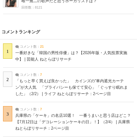
唯一無二の歌声だと思うボーカリストは？
回答数：8121
コメントランキング
コメント数：
21
1
一番好きな「韓国の男性俳優」は？【2026年版・人気投票実施
中】 | 芸能人 ねとらぼリサーチ
コメント数：
7
2
「もっと早く買えば良かった」 カインズの“車内遮光カーテ
ン”が大人気 「プライバシーも保てて安心」「ぐっすり眠れま
した」（2/2） | ライフ ねとらぼリサーチ：2ページ目
コメント数：
7
3
兵庫県の「ケーキ」の名店10選！ 一番うまいと思う店はどこ？
【7月12日は「デコレーションケーキの日」！】（2/4） | 兵庫県
ねとらぼリサーチ：2ページ目