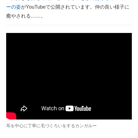
ーの姿
がYouTubeで公開されています。仲の良い様子に
ITの今と未来を見通す
癒やされる……。
スマホと通信の最新トレンド
進化するPCとデバイスの未来
好きが集まる 比べて選べる
ビジネスと働き方のヒント
AI活用のいまが分かる
企業ITのトレンドを詳説
経営リーダーのコミュニティ
マーケ×ITの今がよく分かる
耳を中心に丁寧に毛づくろいをするカンガルー
ITエンジニア向け専門サイト