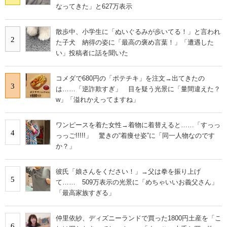
なってきた」と627万表示
散歩中、小学生に「ぬいぐるみが歩いてる！」と言われ
2
た子犬 納得の姿に「最高の褒め言葉！」「遭遇した
い」投稿者に話を聞いた
コメダで680円の「ポテチキ」を注文→出てきたの
3
は……「逆詐欺すぎ」 目を疑う光景に「量間違えた？
w」「溢れかえってますね」
ワンピースを着た女性→着物に着替えると……「すっっ
4
っっご!!!!!」 驚きの“着痩せ姿”に「同一人物なのです
か？」
彼氏「娘さんをください！」→父は拳を振り上げ
5
て…… 509万表示の光景に「めちゃいいお義父さん」
「最高家族すぎる」
仲里依紗、ディズニーランドで買った1800円土産を「こ
6