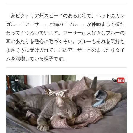
企業向けIT製品の総合サイト
豪ビクトリア州スピードのあるお宅で、ペットのカン
IT製品の技術・比較・事例
ガルー「アーサー」と猫の「ブルー」が仲睦まじく横た
わってくつろいでいます。アーサーは大好きなブルーの
製造業のIT導入・活用を支援
耳のあたりを熱心に毛づくろい。ブルーもそれを気持ち
モノづくり技術者専門サイト
よさそうに受け入れて、このアーサーとのまったりタイ
エレクトロニクス専門サイト
ムを満喫している様子です。
電子設計の基本と応用
エネルギーの専門メディア
建設×テクノロジーの最前線
ちょっと気になるネットの話題