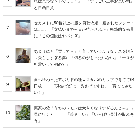
れは買わなきゃでしょ！」 「すっごい上手お買い物」
と自画自賛
セカストに50着以上の服を買取依頼→渡されたレシート
7
は…… 「支払いまで何日か待たされた」衝撃的な光景
に「この値段はヤバすぎ」
あまりにも「買って～」と言っているようなナスを購入
8
→愛らしすぎる姿に「切るのがもったいない」「ナスが
可愛いって初めて」
食べ終わったアボカドの種→スタバのカップで育てて64
9
日後…… “現在の姿”に「良さげですね」「育ててみた
い！」
実家の父「うちのレモンは大きくなりすぎるんじゃ」→
10
見に行くと…… 「羨ましい」「いっぱい果汁が取れそ
う」