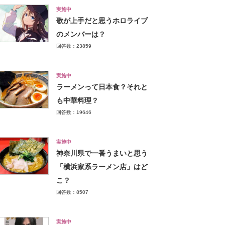
実施中
歌が上手だと思うホロライブ
のメンバーは？
回答数：23859
実施中
ラーメンって日本食？それと
も中華料理？
回答数：19646
実施中
神奈川県で一番うまいと思う
「横浜家系ラーメン店」はど
こ？
回答数：8507
実施中