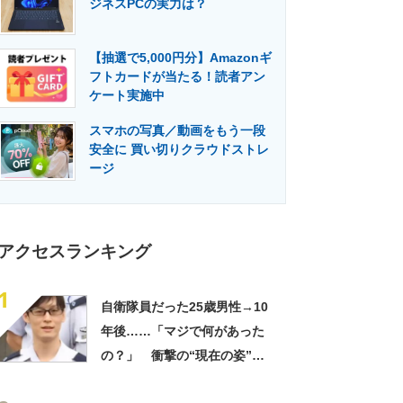
ジネスPCの実力は？
門メディア
建設×テクノロジーの最前線
【抽選で5,000円分】Amazonギ
フトカードが当たる！読者アン
ケート実施中
スマホの写真／動画をもう一段
安全に 買い切りクラウドストレ
ージ
アクセスランキング
1
自衛隊員だった25歳男性→10
年後……「マジで何があった
の？」 衝撃の“現在の姿”が
180万再生「別人…？」「好