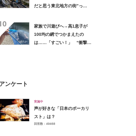
だと思う東北地方の街”っ
て？ ランキング上位に「ち
10
ょうどよく都会と田舎が混じ
家族で川遊びへ→高1息子が
ってる」「コンパクトにまと
100均の網でつかまえたの
まったいい街」の声
は……「すごい！」 “衝撃の
光景”に「めっちゃ大きい！」
「楽しそう」
アンケート
実施中
声が好きな「日本のボーカリ
スト」は？
回答数：49468