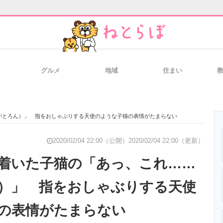
グルメ
地域
住まい
と未来を見通す
スマホと通信の最新トレンド
進化するPCとデ
がとろん）」 指をおしゃぶりする天使のような子猫の表情がたまらない
のいまが分かる
企業ITのトレンドを詳説
経営リーダーの
2020/02/04 22:00（公開）
2020/02/04 22:00（更新）
着いた子猫の「あっ、これ……
）」 指をおしゃぶりする天使
T製品の総合サイト
IT製品の技術・比較・事例
製造業のIT導入
の表情がたまらない