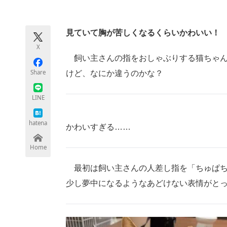
モノづくり技術者専門サイト
エレクトロ
見ていて胸が苦しくなるくらいかわいい！
X
ちょっと気になるネットの話題
飼い主さんの指をおしゃぶりする猫ちゃん
Share
けど、なにか違うのかな？
LINE
hatena
かわいすぎる……
Home
最初は飼い主さんの人差し指を「ちゅぱち
少し夢中になるようなあどけない表情がと