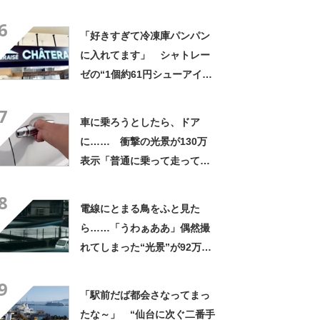
にも活躍」「風通しもよくし
6
っかり遮光」の声
「好きすぎて冷凍庫パンパン
に入れてます」 シャトレー
ゼの“1個約61円シューアイ
ス”が好評 「生地とバニラア
7
イスの相性が◎」「家族も好
車に乗ろうとしたら、ドア
きで夏はストックしてる」
に…… 衝撃の光景が130万
表示「普通に乗って走ってた
やん」「どうやって入った
8
の!?」
電線にとまる鳥をふと見た
ら……「うわぁああ」偶然撮
れてしまった“光景”が92万再
生「自然は過酷」
9
「駅前だば都会さなってまっ
たな～」 “仙台に次ぐ二番手