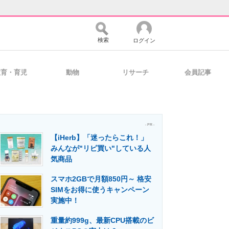
検索
ログイン
教育・育児
動物
リサーチ
会員記事
バイスの未来
好きが集まる 比べて選べる
- PR -
【iHerb】「迷ったらこれ！」
コミュニティ
マーケ×ITの今がよく分かる
みんなが"リピ買い"している人
気商品
スマホ2GBで月額850円～ 格安
・活用を支援
SIMをお得に使うキャンペーン
実施中！
重量約999g、最新CPU搭載のビ