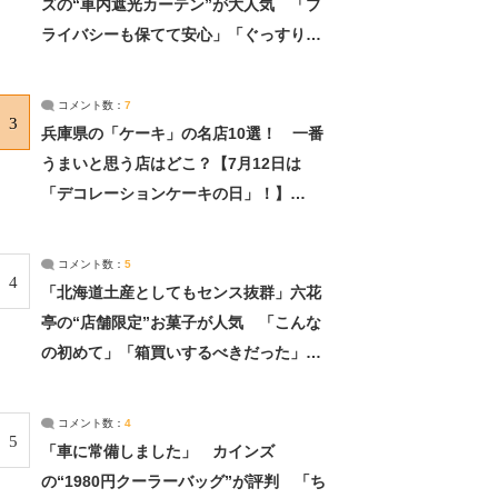
ズの“車内遮光カーテン”が大人気 「プ
ライバシーも保てて安心」「ぐっすり眠
れました」（2/2） | ライフ ねとらぼリ
サーチ：2ページ目
コメント数：
7
3
兵庫県の「ケーキ」の名店10選！ 一番
うまいと思う店はどこ？【7月12日は
「デコレーションケーキの日」！】
（2/4） | 兵庫県 ねとらぼリサーチ：2ペ
ージ目
コメント数：
5
4
「北海道土産としてもセンス抜群」六花
亭の“店舗限定”お菓子が人気 「こんな
の初めて」「箱買いするべきだった」
（1/2） | 北海道 ねとらぼリサーチ
コメント数：
4
5
「車に常備しました」 カインズ
の“1980円クーラーバッグ”が評判 「ち