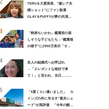
2
きに生きんしゃい」
TERU＆大貫亜美、“激レア夫
婦ショット”にファン歓喜
GLAY＆PUFFYが夢の共演
「旦那おるやん」「夫婦で写
3
ってるの尊い！」
「映画ちいかわ」鑑賞前の楽
しそうな子どもたち→“鑑賞後
の様子”に2900万表示「そう
なるわなw」「分かるよ」
4
「いったい何が」
友人の結婚式へお呼ばれ
→「エレガントな格好で来
て！」と言われ、当日……ま
さかの参列姿に「いやすごお
5
おお！」「天才」【海外】
「4度くらい違いました」 カ
インズの外に吊るす“遮光シェ
ード”が高評価 「今年の酷暑