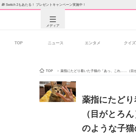
🎁 Switch 2もあたる！ プレゼントキャンペーン実施中！
メディア
TOP
ニュース
エンタメ
クイズ
注目記事を集めた総合ページ
ITの今
TOP
>
薬指にたどり着いた子猫の「あっ、これ……（目
ビジネスと働き方のヒント
AI活用
薬指にたどり
（目がとろん
ITエンジニア向け専門サイト
企業向けI
のような子猫