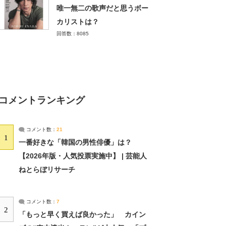
唯一無二の歌声だと思うボー
カリストは？
回答数：8085
コメントランキング
コメント数：
21
1
一番好きな「韓国の男性俳優」は？
【2026年版・人気投票実施中】 | 芸能人
ねとらぼリサーチ
コメント数：
7
2
「もっと早く買えば良かった」 カイン