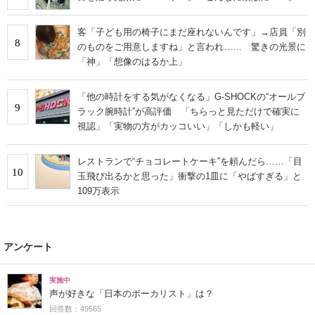
客「子ども用の椅子にまだ座れないんです」→店員「別
8
のものをご用意しますね」と言われ…… 驚きの光景に
「神」「想像のはるか上」
「他の時計をする気がなくなる」G-SHOCKの“オールブ
9
ラック腕時計”が高評価 「ちらっと見ただけで確実に
視認」「実物の方がカッコいい」「しかも軽い」
レストランで“チョコレートケーキ”を頼んだら……「目
10
玉飛び出るかと思った」衝撃の1皿に「やばすぎる」と
109万表示
アンケート
実施中
声が好きな「日本のボーカリスト」は？
回答数：49565