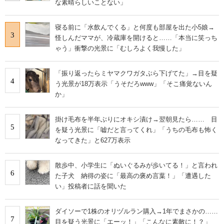
な素晴らしいことない」
寝る前に「水飲んでくる」と何度も部屋を出た小5娘→
3
怪しんだママが、冷蔵庫を開けると……「本当に笑っち
ゃう」衝撃の光景に「むしろよく我慢した」
「振り返ったらミヤマクワガタぶら下げてた」→目を疑
4
う光景が18万表示「うそだろwww」「そこ痛覚ないん
か」
掛け毛布を半年ぶりにオキシ漬け→翌朝見たら…… 目
5
を疑う光景に「嘘だと言ってくれ」「うちの毛布も怖く
なってきた」と627万表示
散歩中、小学生に「ぬいぐるみが歩いてる！」と言われ
6
た子犬 納得の姿に「最高の褒め言葉！」「遭遇した
い」投稿者に話を聞いた
ダイソーで1株のオリヅルラン購入→1年でまさかの……
7
目を疑う光景に「エーッ！」「こんなに素敵に！？」