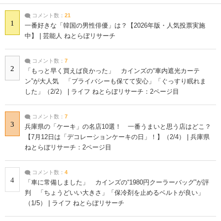
コメント数：
21
1
一番好きな「韓国の男性俳優」は？【2026年版・人気投票実施
中】 | 芸能人 ねとらぼリサーチ
コメント数：
7
2
「もっと早く買えば良かった」 カインズの“車内遮光カーテ
ン”が大人気 「プライバシーも保てて安心」「ぐっすり眠れま
した」（2/2） | ライフ ねとらぼリサーチ：2ページ目
コメント数：
7
3
兵庫県の「ケーキ」の名店10選！ 一番うまいと思う店はどこ？
【7月12日は「デコレーションケーキの日」！】（2/4） | 兵庫県
ねとらぼリサーチ：2ページ目
コメント数：
4
4
「車に常備しました」 カインズの“1980円クーラーバッグ”が評
判 「ちょうどいい大きさ」「保冷剤を止めるベルトが良い」
（1/5） | ライフ ねとらぼリサーチ