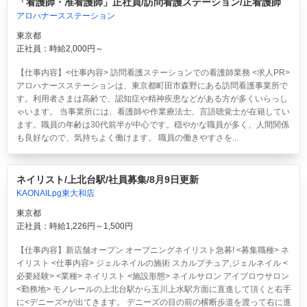
「看護師・准看護師」正社員/訪問看護ステーション/正看護師
アロハナースステーション
東京都
正社員：時給2,000円～
【仕事内容】<仕事内容> 訪問看護ステーションでの看護師業務 <求人PR>
アロハナースステーションは、東京都町田市森野にある訪問看護事業所で
す。利用者さまは高齢で、認知症や精神疾患などがある方が多くいらっし
ゃいます。 当事業所には、看護師や作業療法士、言語聴覚士が在籍してい
ます。職員の年齢は30代前半が中心です。穏やかな職員が多く、人間関係
も良好なので、気持ちよく働けます。 職員の働きやすさを...
ネイリスト/上北台駅/社員募集/8月9日更新
KAONAILpg東大和店
東京都
正社員：時給1,226円～1,500円
【仕事内容】新店舗オープン オープニングネイリスト急募! <募集職種> ネ
イリスト <仕事内容> ジェルネイルの施術 スカルプチュア,ジェルネイル <
必要経験> <業種> ネイリスト <施設形態> ネイルサロン アイブロウサロン
<勤務地> モノレールの上北台駅から玉川上水駅方面に直進して頂くと右手
に<デニーズ>が出てきます。 デニーズの目の前の横断歩道を渡って右に進