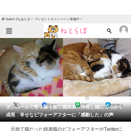
🎁 Switch 2もあたる！ プレゼントキャンペーン実施中！
ねとらぼメニュー
TOP
ニュース
エンタメ
クイズ
グルメ
地域
住まい
教育・育児
動物
リサーチ
2020/02/06 22:00（公開）
X
Share
LINE
hatena
会員記事
ダンボールで寄り添う捨て猫姉弟→仲良し猫にでっかく
成長 幸せなビフォーアフターに「感動した」の声
とっても幸せそう。
メディア
元捨て猫だった姉弟猫のビフォーアフターがTwitterに
注目記事を集めた総合ページ