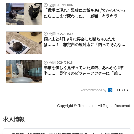
公開 2019/11/04
「職場に現れた黒猫にご飯をあげてかわいがっ
たらここまで変わった」 威嚇→キラキラ...
公開 2023/01/30
飼い主と4日ぶりに再会した猫ちゃんたち
は……？ 想定内の塩対応に「猫ってそんな
も...
公開 2024/03/16
弟猫を優しく見守っていた姉猫、あれから2年
半…… 見守りのビフォーアフターに「弟...
Recommended by
Copyright © ITmedia Inc. All Rights Reserved.
求人情報