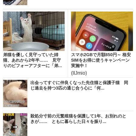
弟猫を優しく見守っていた姉
スマホ2GBで月額850円～ 格安
猫、あれから2年半…… 見守
SIMをお得に使うキャンペーン
りのビフォーアフターに「弟...
実施中！
(IIJmio)
出会ってすぐに仲良くなった先住猫と保護子猫 同
じ過去を持つ3匹の通じ合う心に「何...
殺処分寸前の元繁殖猫を保護して1年、お別れのと
きが…… ともに暮らした日々を振り...