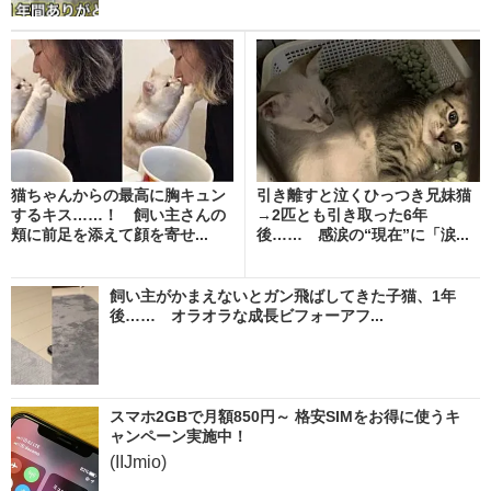
猫ちゃんからの最高に胸キュン
引き離すと泣くひっつき兄妹猫
するキス……！ 飼い主さんの
→2匹とも引き取った6年
頬に前足を添えて顔を寄せ...
後…… 感涙の“現在”に「涙...
飼い主がかまえないとガン飛ばしてきた子猫、1年
後…… オラオラな成長ビフォーアフ...
スマホ2GBで月額850円～ 格安SIMをお得に使うキ
ャンペーン実施中！
(IIJmio)