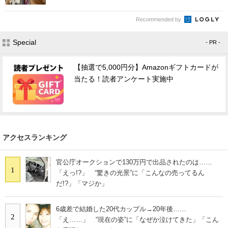
Recommended by
Special
- PR -
【抽選で5,000円分】Amazonギフトカードが
当たる！読者アンケート実施中
アクセスランキング
官公庁オークションで130万円で出品されたのは……
1
「えっ!?」 “驚きの光景”に「こんなの売ってるん
だ!?」「マジか」
6歳差で結婚した20代カップル→20年後……
2
「え……」 “現在の姿”に「なぜか泣けてきた」「こん