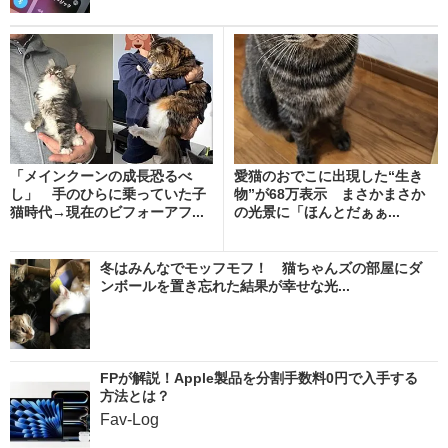
「メインクーンの成長恐るべ
愛猫のおでこに出現した“生き
し」 手のひらに乗っていた子
物”が68万表示 まさかまさか
猫時代→現在のビフォーアフ...
の光景に「ほんとだぁぁ...
冬はみんなでモッフモフ！ 猫ちゃんズの部屋にダ
ンボールを置き忘れた結果が幸せな光...
FPが解説！Apple製品を分割手数料0円で入手する
方法とは？
Fav-Log