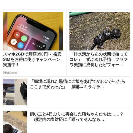
スマホ2GBで月額850円～ 格安
「排水溝からあの状態で拾って
SIMをお得に使うキャンペーン
コレ」 ずぶぬれ子猫→フワフ
実施中！
ワ美猫に成長したビフォー...
PR(IIJmio)
「職場に現れた黒猫にご飯をあげてかわいがったら
ここまで変わった」 威嚇→キラキラ...
飼い主と4日ぶりに再会した猫ちゃんたちは……？
想定内の塩対応に「猫ってそんなも...