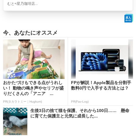
むと<星乃珈琲店...
今、あなたにオススメ
おかたづけもできる点がうれし
FPが解説！Apple製品を分割手
い！ 動物の鳴き声やセリフが盛
数料0円で入手する方法とは？
りだくさんの「アニア ...
PR(タカラトミー｜Hugkum)
PR(Fav-Log)
生後3日の捨て猫を保護、それから100日…… 懸命
に育てた保護主と元気に成長した...