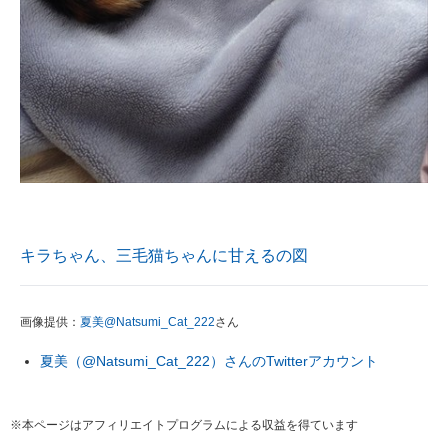
キラちゃん、三毛猫ちゃんに甘えるの図
画像提供：
夏美@Natsumi_Cat_222
さん
夏美（@Natsumi_Cat_222）さんのTwitterアカウント
※本ページはアフィリエイトプログラムによる収益を得ています