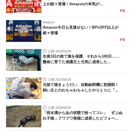
上が続々登場！Amazonの本気が...
PR
Amazon
Amazon今日も見逃せない！80%OFF以上が
続々登場
PR
公開 2023/02/28
生後3日の捨て猫を保護、それから100日……
懸命に育てた保護主と元気に成長した...
公開 2023/05/26
元捨て猫きょうだい、自動給餌機に初挑戦！
飼い主とのわちゃわちゃしたやりとりに「...
公開 2020/08/28
「排水溝からあの状態で拾ってコレ」 ずぶぬ
れ子猫→フワフワ美猫に成長したビフォー...