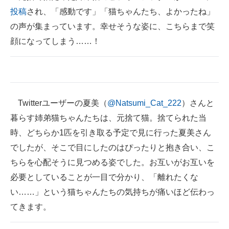
投稿
され、「感動です」「猫ちゃんたち、よかったね」
ITの今と未来を見通す
の声が集まっています。幸せそうな姿に、こちらまで笑
顔になってしまう……！
スマホと通信の最新トレンド
進化するPCとデバイスの未来
好きが集まる 比べて選べる
Twitterユーザーの夏美（
@Natsumi_Cat_222
）さんと
ビジネスと働き方のヒント
暮らす姉弟猫ちゃんたちは、元捨て猫。捨てられた当
AI活用のいまが分かる
時、どちらか1匹を引き取る予定で見に行った夏美さん
でしたが、そこで目にしたのはぴったりと抱き合い、こ
企業ITのトレンドを詳説
ちらを心配そうに見つめる姿でした。お互いがお互いを
経営リーダーのコミュニティ
必要としていることが一目で分かり、「離れたくな
い……」という猫ちゃんたちの気持ちが痛いほど伝わっ
マーケ×ITの今がよく分かる
てきます。
ITエンジニア向け専門サイト