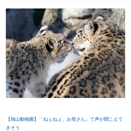
【旭山動物園】「ねぇねぇ、お母さん」て声が聞こえて
きそう