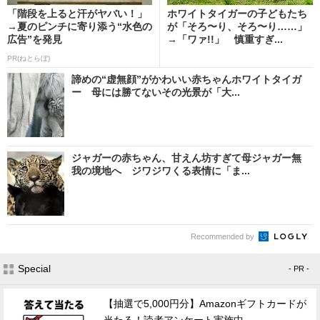
「階段を上ると汗がヤバい！」
ホワイトタイガーの子どもたち
→夏のピンチに寄り添う“水色の
が「そろ〜り、そろ〜り……」
広告”を発見
→「ワァ!!」 慎重すぎ...
PR(ねとらぼ)
諦めの“虚無顔”がかわいい赤ちゃんホワイトタイガ
ー 母には勝てないその光景が「大...
ジャガーの赤ちゃん、甘えん坊すぎて母ジャガー無
我の境地へ ジワジワくる表情に「ま...
Recommended by
Special
- PR -
【抽選で5,000円分】Amazonギフトカードが