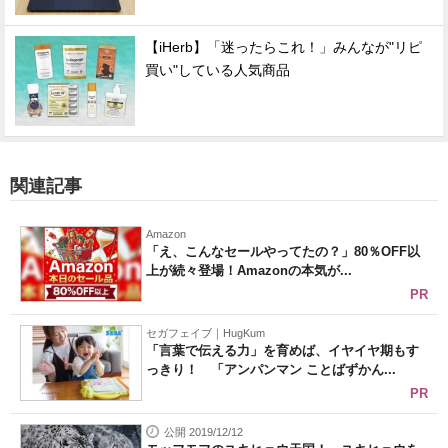
【iHerb】「迷ったらこれ！」みんなが"リピ
買い"している人気商品
関連記事
Amazon
「え、こんなセールやってたの？」80％OFF以
上が続々登場！Amazonの本気が...
PR
セガフェイブ｜HugKum
「言葉で伝える力」を育めば、イヤイヤ期もす
っきり！ 「アンパンマン ことばずかん...
PR
公開 2019/12/12