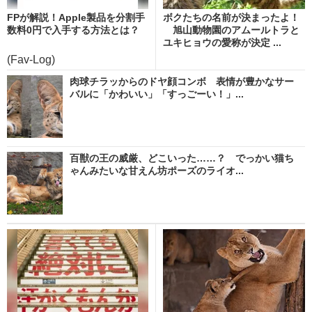
FPが解説！Apple製品を分割手
ボクたちの名前が決まったよ！
数料0円で入手する方法とは？
旭山動物園のアムールトラと
ユキヒョウの愛称が決定 ...
(Fav-Log)
肉球チラッからのドヤ顔コンボ 表情が豊かなサー
バルに「かわいい」「すっごーい！」...
百獣の王の威厳、どこいった……？ でっかい猫ち
ゃんみたいな甘えん坊ポーズのライオ...