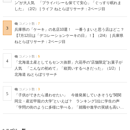
ン”が大人気 「プライバシーも保てて安心」「ぐっすり眠れま
した」（2/2） | ライフ ねとらぼリサーチ：2ページ目
コメント数：
7
3
兵庫県の「ケーキ」の名店10選！ 一番うまいと思う店はどこ？
【7月12日は「デコレーションケーキの日」！】（2/4） | 兵庫県
ねとらぼリサーチ：2ページ目
コメント数：
5
4
「北海道土産としてもセンス抜群」六花亭の“店舗限定”お菓子が
人気 「こんなの初めて」「箱買いするべきだった」（1/2） |
北海道 ねとらぼリサーチ
コメント数：
3
5
「子供ができたら通わせたい」 今後発展していきそうな“関関
同立・産近甲龍の大学”といえば？ ランキング1位に学生の声
「学問の街のように多様に学べる」「就職や進学の実績も高い」
| 大学 ねとらぼリサーチ