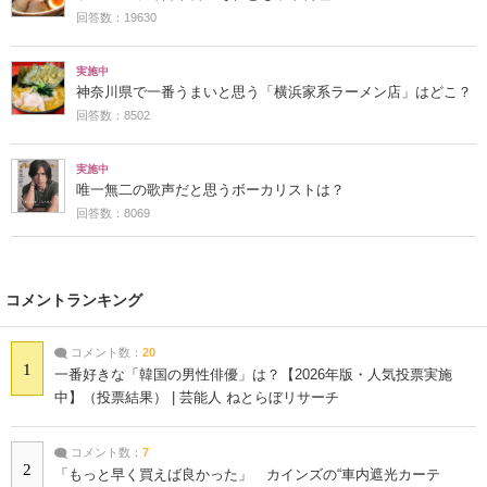
回答数：19630
実施中
神奈川県で一番うまいと思う「横浜家系ラーメン店」はどこ？
回答数：8502
実施中
唯一無二の歌声だと思うボーカリストは？
回答数：8069
コメントランキング
コメント数：
20
1
一番好きな「韓国の男性俳優」は？【2026年版・人気投票実施
中】（投票結果） | 芸能人 ねとらぼリサーチ
コメント数：
7
2
「もっと早く買えば良かった」 カインズの“車内遮光カーテ