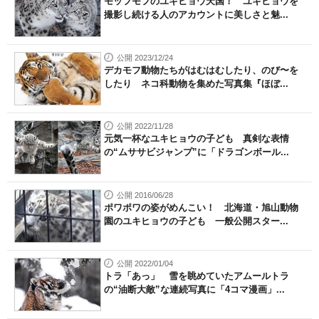
モッフモフのユキヒョウ天国！ ユキヒョウを
撮影し続ける人のアカウントに美しさと魅...
公開 2023/12/24
デカモフ動物たちがはむはむしたり、のび〜を
したり ネコ科動物を集めた写真集『ほぼ...
公開 2022/11/28
元気一杯なユキヒョウの子ども 真剣な表情
の“ムササビジャンプ”に「ドラゴンボール...
公開 2016/06/28
ポワポワの姿がめんこい！ 北海道・旭山動物
園のユキヒョウの子ども 一般公開スター...
公開 2022/01/04
トラ「あっ」 雪を眺めていたアムールトラ
の“油断大敵”な連続写真に「4コマ漫画」...