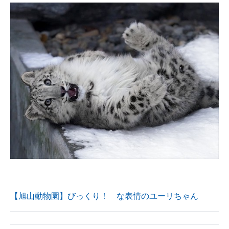
ITの今と未来を見通す
スマホと通信の最新トレンド
進化するPCとデバイスの未来
好きが集まる 比べて選べる
ビジネスと働き方のヒント
AI活用のいまが分かる
企業ITのトレンドを詳説
経営リーダーのコミュニティ
【旭山動物園】びっくり！ な表情のユーリちゃん
マーケ×ITの今がよく分かる
ITエンジニア向け専門サイト