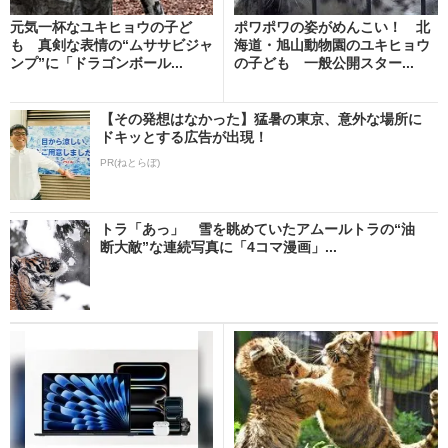
元気一杯なユキヒョウの子ど
ポワポワの姿がめんこい！ 北
も 真剣な表情の“ムササビジャ
海道・旭山動物園のユキヒョウ
ンプ”に「ドラゴンボール...
の子ども 一般公開スター...
【その発想はなかった】猛暑の東京、意外な場所に
ドキッとする広告が出現！
PR(ねとらぼ)
トラ「あっ」 雪を眺めていたアムールトラの“油
断大敵”な連続写真に「4コマ漫画」...