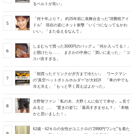
るベルトが良い」
「何十年ぶり？」 約25年前に表舞台去った“消費税アイ
5
ドル” 現在の姿にネット衝撃「いくつになってもかわ
いい」「また会えるなんて」
しまむらで買った3000円のバッグ→「何か入ってる！」
6
と開けたら…… まさかの中身に「買いに走った」「コ
スパ良すぎる」
「朝買ったドリンクが夕方まで冷たい」 ワークマン
7
の“真空ペットボトルホルダー”が大好評 「車の中でも
冷え冷え」「もっと早く買えばよかった」
大野智ファン「私の夫、大野くんに似てて幸せ」→見て
8
みると…… ‟驚きの姿”に「最高すぎません？」「本物
かと思いました！」
62歳・62キロの女性がユニクロの“2990円ワンピ”を着た
9