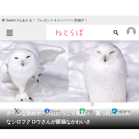
🎁 Switch 2もあたる！ プレゼントキャンペーン実施中！
ねとらぼメニュー
TOP
ニュース
エンタメ
クイズ
グルメ
地域
住まい
教育・育児
動物
リサーチ
2020/02/08 20:00（公開）
X
Share
LINE
hatena
会員記事
クールな決めポーズににっこり笑顔！ 真っ白ふわふわ
なシロフクロウさんが眼福なかわいさ
かわいくて美しい！
メディア
注目記事を集めた総合ページ