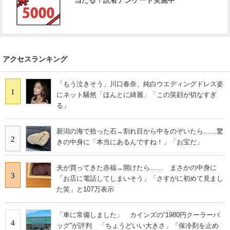
当たる！読者アンケート実施中
アクセスランキング
「もう泣きそう」川口春奈、純白ウエディングドレス姿
1
にネット騒然「ほんとに綺麗」「この笑顔が切なすぎ
る」
新潟の海で拾った石→割れ目から中をのぞいたら……驚
2
きの中身に「本当にあるんですね！」「お宝だ」
夫が買ってきた赤福→開けたら…… まさかの中身に
3
「お店に電話してしまいそう」「さすがに初めて見まし
た笑」と107万表示
「車に常備しました」 カインズの“1980円クーラーバ
4
ッグ”が評判 「ちょうどいい大きさ」「保冷剤を止め