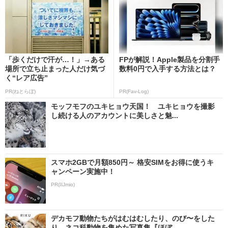
「歩くだけで汗が…！」→ある
FPが解説！Apple製品を分割手
場所で立ち止まった人だけ気づ
数料0円で入手する方法とは？
く“レア広告”
PR(ねとらぼ)
PR(Fav-Log)
モッフモフのユキヒョウ天国！ ユキヒョウを撮影
し続ける人のアカウントに美しさと魅...
スマホ2GBで月額850円～ 格安SIMをお得に使うキ
ャンペーン実施中！
PR(IIJmio)
デカモフ動物たちがはむはむしたり、のび〜をした
り ネコ科動物を集めた写真集『ほぼ...