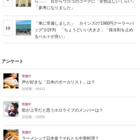
ら…… 目からウロコのコーデに「全色ほしいくらい」
「参考になりました」
「車に常備しました」 カインズの“1980円クーラーバ
10
ッグ”が評判 「ちょうどいい大きさ」「保冷剤を止め
るベルトが良い」
アンケート
実施中
声が好きな「日本のボーカリスト」は？
回答数：49412
実施中
歌が上手だと思うホロライブのメンバーは？
回答数：23836
実施中
ラーメンって日本食？それとも中華料理？