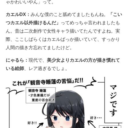
ゃかわいいやん」って。
カエルDX：
みんな僕のこと舐めてましたもんね。
「こい
つカエル以外描けるんだ」
ってめっちゃ言われましたも
ん。昔は二次創作で女性キャラ描いてたんですよね。実
際、ここしばらくはカエルばっか描いていて、すっかり
人間の描き方忘れてましたけど。
にゃるら：
現代で、
美少女よりカエルの方が描き慣れて
いる絵師
、レア過ぎるでしょ。