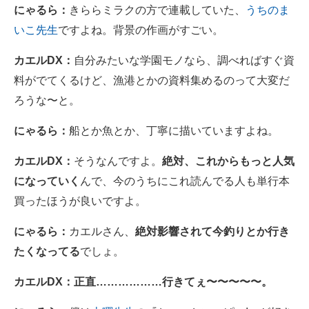
にゃるら：
きららミラクの方で連載していた、
うちのま
いこ先生
ですよね。背景の作画がすごい。
カエルDX：
自分みたいな学園モノなら、調べればすぐ資
料がでてくるけど、漁港とかの資料集めるのって大変だ
ろうな〜と。
にゃるら：
船とか魚とか、丁寧に描いていますよね。
カエルDX：
そうなんですよ。
絶対、これからもっと人気
になっていく
んで、今のうちにこれ読んでる人も単行本
買ったほうが良いですよ。
にゃるら：
カエルさん、
絶対影響されて今釣りとか行き
たくなってる
でしょ。
カエルDX：
正直………………行きてぇ〜〜〜〜〜。