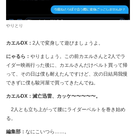
やりとり
カエルDX：
2人で変身して遊びましょうよ。
にゃるら：
やりましょう。この前カエルさんと2人でラ
イダー映画行った後に、カエルさんだけベルト買って帰
って、その日は僕も耐えたんですけど、次の日結局我慢
できずに僕も駿河屋で買ってきたんでね。
カエルDX：
滅亡迅雷、カッケ〜〜〜〜〜。
2人とも立ち上がって腰にライダーベルトを巻き始め
る。
編集部：
なにこいつら……。