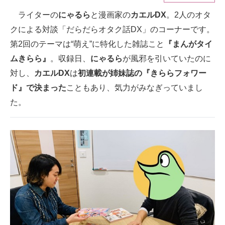
ライターの
にゃるら
と漫画家の
カエルDX
。2人のオタ
ITの今と未来を見通す
クによる対談「だらだらオタク話DX」のコーナーです。
スマホと通信の最新トレンド
第2回のテーマは“萌え”に特化した雑誌こと
『まんがタイ
ムきらら』
。収録日、
にゃるら
が風邪を引いていたのに
進化するPCとデバイスの未来
対し、
カエルDX
は
初連載が姉妹誌の『きららフォワー
好きが集まる 比べて選べる
ド』で決まった
こともあり、気力がみなぎっていまし
た。
ビジネスと働き方のヒント
AI活用のいまが分かる
企業ITのトレンドを詳説
経営リーダーのコミュニティ
マーケ×ITの今がよく分かる
ITエンジニア向け専門サイト