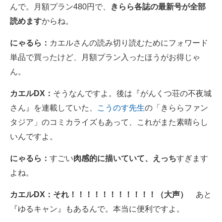
んで。月額プラン480円で、
きらら各誌の最新号が全部
読めます
からね。
にゃるら：
カエルさんの読み切り読むためにフォワード
単品で買ったけど、月額プラン入ったほうがお得じゃ
ん。
カエルDX：
そうなんですよ。後は『がんくつ荘の不夜城
さん』を連載していた、
こうのす先生
の「きららファン
タジア」のコミカライズもあって、これがまた素晴らし
いんですよ。
にゃるら：
すごい
肉感的に描いていて、えっち
すぎます
よね。
カエルDX：
それ！！！！！！！！！！！（大声）
あと
『ゆるキャン』もあるんで。本当に便利ですよ。