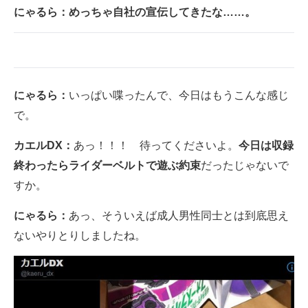
にゃるら：
めっちゃ自社の宣伝してきたな……。
にゃるら：
いっぱい喋ったんで、今日はもうこんな感じ
で。
カエルDX：
あっ！！！ 待ってくださいよ。
今日は収録
終わったらライダーベルトで遊ぶ約束
だったじゃないで
すか。
にゃるら：
あっ、そういえば成人男性同士とは到底思え
ないやりとりしましたね。