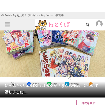
🎁 Switch 2もあたる！ プレゼントキャンペーン実施中！
ねとらぼメニュー
TOP
ニュース
エンタメ
クイズ
グルメ
地域
住まい
教育・育児
動物
リサーチ
2020/02/09 10:00（公開）
X
Share
LINE
hatena
0
会員記事
にゃるら×カエルDX：オタクが「きらら作品」について
話しました
新連載の第2回。
メディア
目次を表示
注目記事を集めた総合ページ