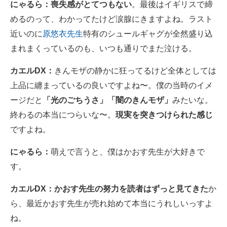
にゃるら：
喪失感がとてつもない
。最後はイギリスで締
めるのって、わかってたけど涙腺にきますよね。ラスト
近いのに
原悠衣先生
特有のシュールギャグが全然盛り込
まれまくっているのも、いつも通りでまた泣ける。
カエルDX：
きんモザの静かに狂ってるけど全体としては
上品に纏まっているの良いですよね〜。僕の当時のイメ
ージだと
「光のごちうさ」「闇のきんモザ」
みたいな。
終わるの本当につらいな〜。
現実を突きつけられた感じ
ですよね。
にゃるら：
萌えで言うと、僕はかおす先生が大好きで
す。
カエルDX：
かおす先生の努力を読者はずっと見てきた
か
ら、最近かおす先生が売れ始めて本当にうれしいっすよ
ね。