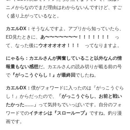
ニメからなのでまだ理由はわからないんですけど、すご
く盛り上がっているなと。
カエルDX：
そうなんですよ。アプリから知っていたら、
ED見たときに、
あ〜〜〜〜〜〜〜！！！！！！！
っ
て、なった後に
ウオオオオオ！！！
ってなりますよ。
にゃるら：
カエルさんが興奮していること以外なんの情
報量もない感想
だ。カエルさんの読み切りが載る前の号
で
『がっこうぐらし！』が最終回
でしたね。
カエルDX：
僕がフォワードに入ったのは『がっこうぐら
し！』からだったので、
「がっこうぐらし、お前と戦い
たかった……」
って気持ちでいっぱいです。自分のフォ
ワードでの
イチオシは『スローループ』
ですね。釣り漫
画です。