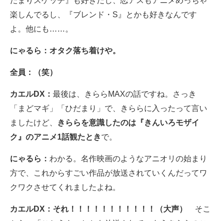
だまりスケッチ』も好きだし、恋アスもアニメめっちゃ
楽しんでるし、『ブレンド・S』とかも好きなんです
よ。他にも……。
にゃるら：
オタク落ち着けや。
全員：（笑）
カエルDX：
最後は、きららMAXの話ですね。さっき
「まどマギ」「ひだまり」で、きららに入ったって言い
ましたけど、
きららを意識したのは『きんいろモザイ
ク』のアニメ1話観たとき
で。
にゃるら：
わかる。名作映画のようなアニオリの始まり
方で、これからすごい作品が放送されていくんだってワ
クワクさせてくれましたよね。
カエルDX：
それ！！！！！！！！！！！（大声）
そこ