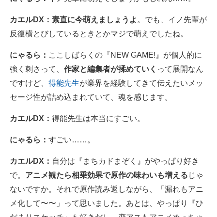
カエルDX：
素直に今萌えましょうよ
。でも、イノ先輩が
反復横とびしているときとかマジで萌えでしたね。
にゃるら：
ここしばらくの『NEW GAME!』が個人的に
強く刺さって、
作家と編集者が揉めていく
って展開なん
ですけど、
得能先生
が業界を経験してきて伝えたいメッ
セージ性が詰め込まれていて、魂を感じます。
カエルDX：
得能先生は本当にすごい。
にゃるら：
すごい……。
カエルDX：
自分は『まちカドまぞく』がやっぱり好き
で。
アニメ観たら相乗効果で原作の味わいも増える
じゃ
ないですか。それで原作読み返しながら、「漏れもアニ
メ化して〜〜」って思いました。あとは、やっぱり『ひ