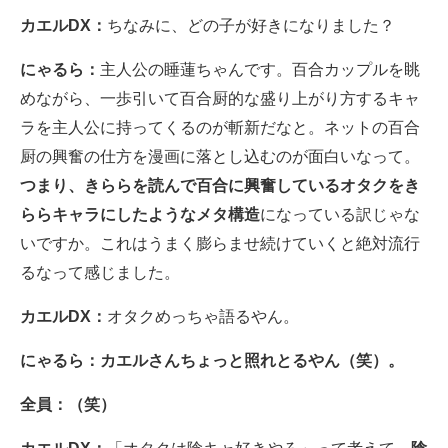
カエルDX：
ちなみに、どの子が好きになりました？
にゃるら：
主人公の睡蓮ちゃんです。百合カップルを眺
めながら、一歩引いて百合厨的な盛り上がり方するキャ
ラを主人公に持ってくるのが斬新だなと。ネットの百合
厨の興奮の仕方を漫画に落とし込むのが面白いなって。
つまり、きららを読んで百合に興奮しているオタクをき
ららキャラにしたようなメタ構造
になっている訳じゃな
いですか。これはうまく膨らませ続けていくと絶対流行
るなって感じました。
カエルDX：
オタクめっちゃ語るやん。
にゃるら：
カエルさんちょっと照れとるやん（笑）。
全員：（笑）