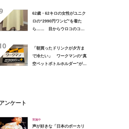
高すぎません？」「本物かと
9
思いました！」
62歳・62キロの女性がユニク
ロの“2990円ワンピ”を着た
ら…… 目からウロコのコー
デに「全色ほしいくらい」
10
「参考になりました」
「朝買ったドリンクが夕方ま
で冷たい」 ワークマンの“真
空ペットボトルホルダー”が大
好評 「車の中でも冷え冷
え」「もっと早く買えばよか
った」
アンケート
実施中
声が好きな「日本のボーカリ