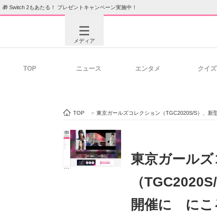
🎁 Switch 2もあたる！ プレゼントキャンペーン実施中！
メディア
TOP
ニュース
エンタメ
クイズ
注目記事を集めた総合ページ
ITの今
TOP
>
東京ガールズコレクション（TGC2020S/S）
ビジネスと働き方のヒント
AI活用
東京ガールズ
（TGC202
ITエンジニア向け専門サイト
企業向けI
開催に にこ