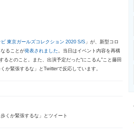
ニクス専門サイト
電子設計の基本と応用
エネルギーの専
ナビ 東京ガールズコレクション 2020 S/S
」が、新型コロ
となることが
発表されました
。当日はイベント内容を再構
中継するとのこと。また、出演予定だった“にこるん”こと藤田
か緊張するな」とTwitterで反応しています。
う歩くか緊張するな」とツイート