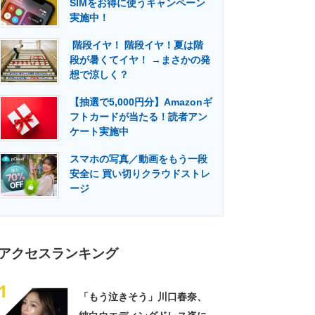
SIMをお得に使うキャンペーン
門メディア
建設×テクノロジーの最前線
実施中！
階段イヤ！ 階段イヤ！夏は階
段が暑くてイヤ！ →まさかの発
想で涼しく？
【抽選で5,000円分】Amazonギ
フトカードが当たる！読者アン
ケート実施中
スマホの写真／動画をもう一段
安全に 買い切りクラウドストレ
ージ
アクセスランキング
1
「もう泣きそう」川口春奈、