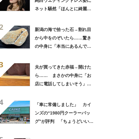
純白ウエディングドレス姿に
ネット騒然「ほんとに綺麗」
「この笑顔が切なすぎる」
2
新潟の海で拾った石→割れ目
から中をのぞいたら……驚き
の中身に「本当にあるんです
ね！」「お宝だ」
3
夫が買ってきた赤福→開けた
ら…… まさかの中身に「お
店に電話してしまいそう」
「さすがに初めて見ました
4
笑」と107万表示
「車に常備しました」 カイ
ンズの“1980円クーラーバッ
グ”が評判 「ちょうどいい大
きさ」「保冷剤を止めるベル
トが良い」