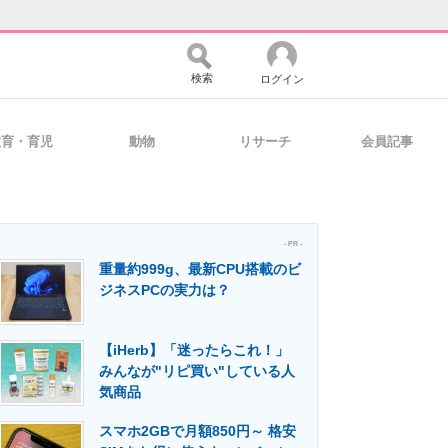
検索
ログイン
教育・育児
動物
リサーチ
会員記事
バイスの未来
好きが集まる 比べて選べる
- PR -
重量約999g、最新CPU搭載のビ
コミュニティ
マーケ×ITの今がよく分かる
ジネスPCの実力は？
【iHerb】「迷ったらこれ！」
・活用を支援
みんなが"リピ買い"している人
気商品
スマホ2GBで月額850円～ 格安