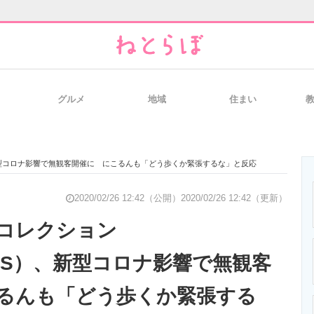
グルメ
地域
住まい
と未来を見通す
スマホと通信の最新トレンド
進化するPCとデ
、新型コロナ影響で無観客開催に にこるんも「どう歩くか緊張するな」と反応
のいまが分かる
企業ITのトレンドを詳説
経営リーダーの
2020/02/26 12:42（公開）
2020/02/26 12:42（更新）
コレクション
0S/S）、新型コロナ影響で無観客
T製品の総合サイト
IT製品の技術・比較・事例
製造業のIT導入
るんも「どう歩くか緊張する