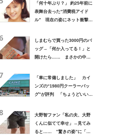
5
「何十年ぶり？」 約25年前に
表舞台去った“消費税アイド
ル” 現在の姿にネット衝撃
「いくつになってもかわい
6
い」「また会えるなんて」
しまむらで買った3000円のバ
ッグ→「何か入ってる！」と
開けたら…… まさかの中身
に「買いに走った」「コスパ
7
良すぎる」
「車に常備しました」 カイ
ンズの“1980円クーラーバッ
グ”が評判 「ちょうどいい大
きさ」「保冷剤を止めるベル
8
トが良い」
大野智ファン「私の夫、大野
くんに似てて幸せ」→見てみ
ると…… ‟驚きの姿”に「最