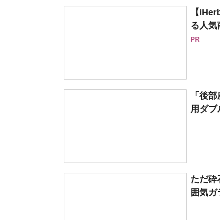
【iH
る人気
PR
「後部
用ダブル
ただ砕
囲気ガ