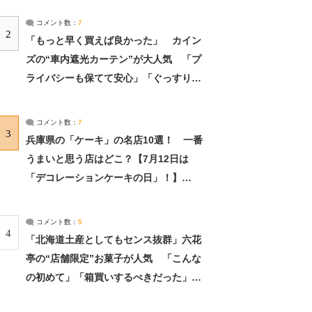
コメント数：
7
2
「もっと早く買えば良かった」 カイン
ズの“車内遮光カーテン”が大人気 「プ
ライバシーも保てて安心」「ぐっすり眠
れました」（2/2） | ライフ ねとらぼリ
サーチ：2ページ目
コメント数：
7
3
兵庫県の「ケーキ」の名店10選！ 一番
うまいと思う店はどこ？【7月12日は
「デコレーションケーキの日」！】
（2/4） | 兵庫県 ねとらぼリサーチ：2ペ
ージ目
コメント数：
5
4
「北海道土産としてもセンス抜群」六花
亭の“店舗限定”お菓子が人気 「こんな
の初めて」「箱買いするべきだった」
（1/2） | 北海道 ねとらぼリサーチ