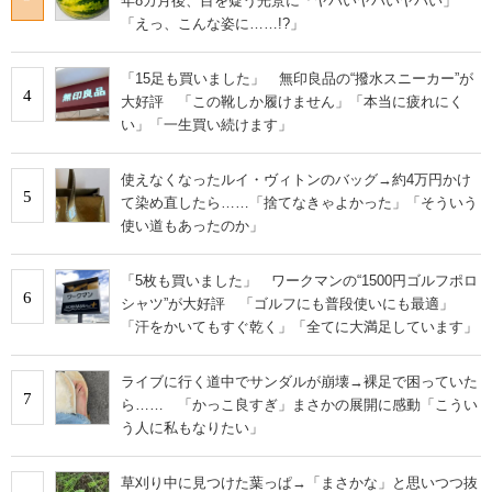
年8カ月後、目を疑う光景に「ヤバいヤバいヤバい」
「えっ、こんな姿に……!?」
「15足も買いました」 無印良品の“撥水スニーカー”が
4
大好評 「この靴しか履けません」「本当に疲れにく
い」「一生買い続けます」
使えなくなったルイ・ヴィトンのバッグ→約4万円かけ
5
て染め直したら……「捨てなきゃよかった」「そういう
使い道もあったのか」
「5枚も買いました」 ワークマンの“1500円ゴルフポロ
6
シャツ”が大好評 「ゴルフにも普段使いにも最適」
「汗をかいてもすぐ乾く」「全てに大満足しています」
ライブに行く道中でサンダルが崩壊→裸足で困っていた
7
ら…… 「かっこ良すぎ」まさかの展開に感動「こうい
う人に私もなりたい」
草刈り中に見つけた葉っぱ→「まさかな」と思いつつ抜