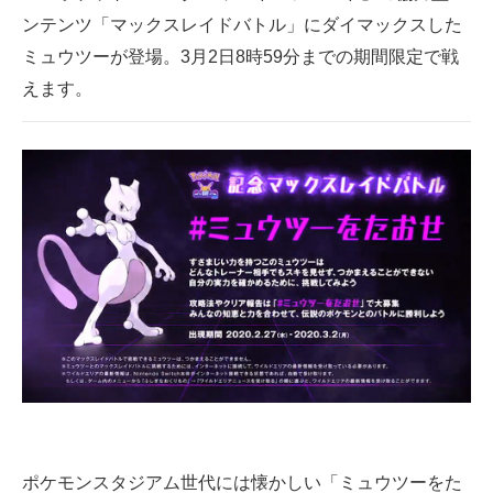
ンテンツ「マックスレイドバトル」にダイマックスした
ITの今と未来を見通す
ミュウツーが登場。3月2日8時59分までの期間限定で戦
えます。
スマホと通信の最新トレンド
進化するPCとデバイスの未来
好きが集まる 比べて選べる
ビジネスと働き方のヒント
AI活用のいまが分かる
企業ITのトレンドを詳説
経営リーダーのコミュニティ
マーケ×ITの今がよく分かる
ITエンジニア向け専門サイト
ポケモンスタジアム世代には懐かしい「ミュウツーをた