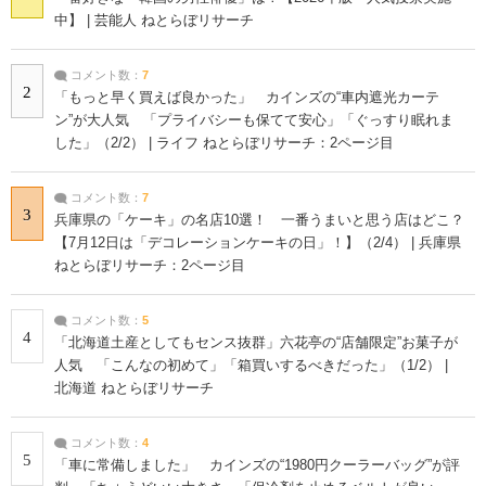
中】 | 芸能人 ねとらぼリサーチ
コメント数：
7
2
「もっと早く買えば良かった」 カインズの“車内遮光カーテ
ン”が大人気 「プライバシーも保てて安心」「ぐっすり眠れま
した」（2/2） | ライフ ねとらぼリサーチ：2ページ目
コメント数：
7
3
兵庫県の「ケーキ」の名店10選！ 一番うまいと思う店はどこ？
【7月12日は「デコレーションケーキの日」！】（2/4） | 兵庫県
ねとらぼリサーチ：2ページ目
コメント数：
5
4
「北海道土産としてもセンス抜群」六花亭の“店舗限定”お菓子が
人気 「こんなの初めて」「箱買いするべきだった」（1/2） |
北海道 ねとらぼリサーチ
コメント数：
4
5
「車に常備しました」 カインズの“1980円クーラーバッグ”が評