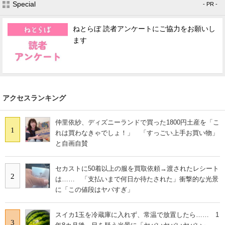
Special
- PR -
ねとらぼ 読者アンケートにご協力をお願いし
ます
アクセスランキング
仲里依紗、ディズニーランドで買った1800円土産を「こ
1
れは買わなきゃでしょ！」 「すっごい上手お買い物」
と自画自賛
セカストに50着以上の服を買取依頼→渡されたレシート
2
は…… 「支払いまで何日か待たされた」衝撃的な光景
に「この値段はヤバすぎ」
スイカ1玉を冷蔵庫に入れず、常温で放置したら…… 1
3