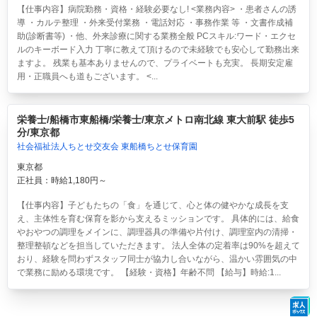
【仕事内容】病院勤務・資格・経験必要なし! <業務内容> ・患者さんの誘
導 ・カルテ整理 ・外来受付業務 ・電話対応 ・事務作業 等 ・文書作成補
助(診断書等) ・他、外来診療に関する業務全般 PCスキル:ワード・エクセ
ルのキーボード入力 丁寧に教えて頂けるので未経験でも安心して勤務出来
ますよ。 残業も基本ありませんので、プライベートも充実。 長期安定雇
用・正職員へも道もございます。 <...
栄養士/船橋市東船橋/栄養士/東京メトロ南北線 東大前駅 徒歩5
分/東京都
社会福祉法人ちとせ交友会 東船橋ちとせ保育園
東京都
正社員：時給1,180円～
【仕事内容】子どもたちの「食」を通じて、心と体の健やかな成長を支
え、主体性を育む保育を影から支えるミッションです。 具体的には、給食
やおやつの調理をメインに、調理器具の準備や片付け、調理室内の清掃・
整理整頓などを担当していただきます。 法人全体の定着率は90%を超えて
おり、経験を問わずスタッフ同士が協力し合いながら、温かい雰囲気の中
で業務に励める環境です。 【経験・資格】年齢不問 【給与】時給:1...