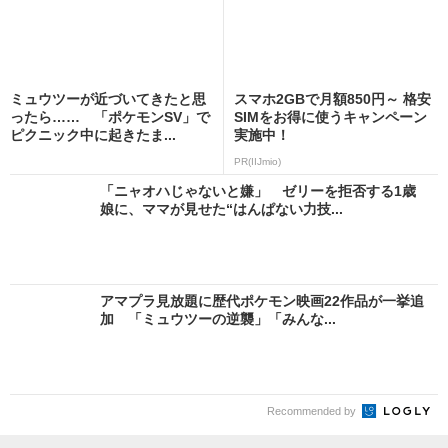
ミュウツーが近づいてきたと思
スマホ2GBで月額850円～ 格安
ったら…… 「ポケモンSV」で
SIMをお得に使うキャンペーン
ピクニック中に起きたま...
実施中！
PR(IIJmio)
「ニャオハじゃないと嫌」 ゼリーを拒否する1歳
娘に、ママが見せた“はんぱない力技...
アマプラ見放題に歴代ポケモン映画22作品が一挙追
加 「ミュウツーの逆襲」「みんな...
Recommended by