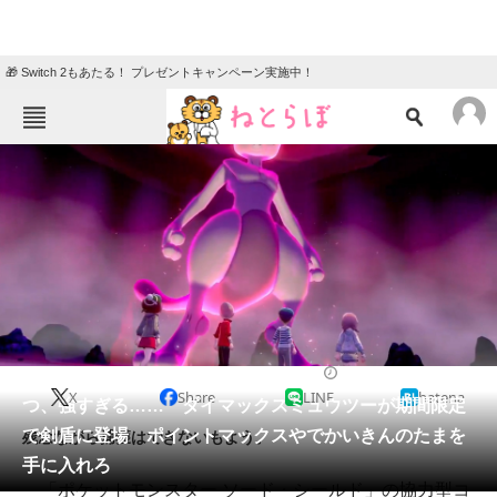
🎁 Switch 2もあたる！ プレゼントキャンペーン実施中！
ねとらぼメニュー
TOP
ニュース
エンタメ
クイズ
グルメ
地域
住まい
教育・育児
動物
リサーチ
2020/02/27 10:23（公開）
X
Share
LINE
hatena
会員記事
つ、強すぎる…… ダイマックスミュウツーが期間限定
で剣盾に登場 ポイントマックスやでかいきんのたまを
残念ながら捕獲はできないもよう。
メディア
手に入れろ
「ポケットモンスター ソード・シールド」の協力型コ
注目記事を集めた総合ページ