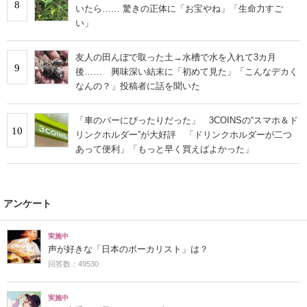
8
いたら…… 驚きの正体に「お宝やね」「生命力すご
い」
友人の田んぼで取った土→水槽で水を入れて3カ月
9
後…… 興味深い結末に「初めて見た」「こんなデカく
なんの？」投稿者に話を聞いた
「車のバーにぴったりだった」 3COINSの“スマホ＆ド
10
リンクホルダー”が大好評 「ドリンクホルダーが二つ
あって便利」「もっと早く買えばよかった」
アンケート
実施中
声が好きな「日本のボーカリスト」は？
回答数：49530
実施中