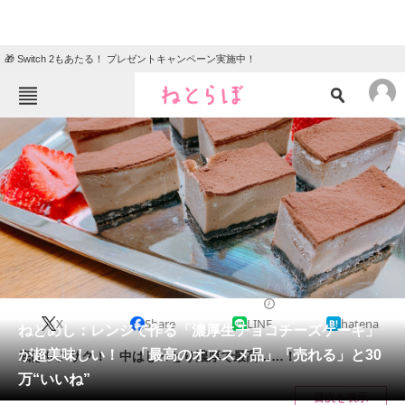
🎁 Switch 2もあたる！ プレゼントキャンペーン実施中！
ねとらぼメニュー
TOP
ニュース
エンタメ
クイズ
グルメ
地域
住まい
教育・育児
動物
リサーチ
2020/03/14 12:30（公開）
X
Share
LINE
hatena
会員記事
ねとめし：レンジで作る「濃厚生チョコチーズケーキ」
が超美味しい！ 「最高のオススメ品」「売れる」と30
底はサクサク！ 中はしっとり濃厚で最高……！
メディア
万“いいね”
目次を表示
注目記事を集めた総合ページ