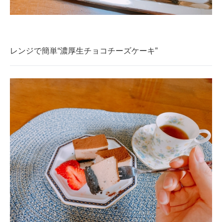
企業向けIT製品の総合サイト
IT製品の技術・比較・事例
レンジで簡単“濃厚生チョコチーズケーキ”
製造業のIT導入・活用を支援
モノづくり技術者専門サイト
エレクトロニクス専門サイト
電子設計の基本と応用
エネルギーの専門メディア
建設×テクノロジーの最前線
ちょっと気になるネットの話題