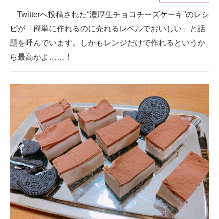
Twitterへ投稿された“濃厚生チョコチーズケーキ”のレシ
ITの今と未来を見通す
ピが「簡単に作れるのに売れるレベルでおいしい」と話
スマホと通信の最新トレンド
題を呼んでいます。しかもレンジだけで作れるというか
ら最高かよ……！
進化するPCとデバイスの未来
好きが集まる 比べて選べる
ビジネスと働き方のヒント
AI活用のいまが分かる
企業ITのトレンドを詳説
経営リーダーのコミュニティ
マーケ×ITの今がよく分かる
ITエンジニア向け専門サイト