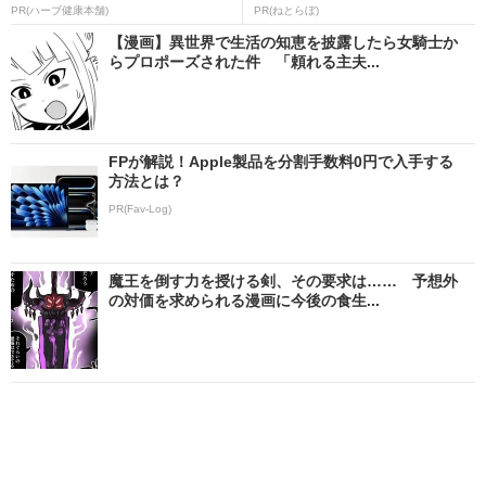
PR(ハーブ健康本舗)
PR(ねとらぼ)
【漫画】異世界で生活の知恵を披露したら女騎士か
らプロポーズされた件 「頼れる主夫...
FPが解説！Apple製品を分割手数料0円で入手する
方法とは？
PR(Fav-Log)
魔王を倒す力を授ける剣、その要求は…… 予想外
の対価を求められる漫画に今後の食生...