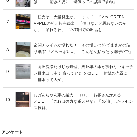
は…… 驚きの姿に「遺伝って不思議ですね」
「転売ヤー大量発生か」 ミスド、『Mrs. GREEN
7
APPLEの箱』転売続出 「情けないと思わないのか
な」「呆れるわ」 2500円での出品も
玄関チャイムが壊れた！→その場しのぎの“まさかの貼
8
り紙”に「昭和っぽいw」「こんなん貼ったら連呼やで」
「高圧洗浄だけじゃ無理」築15年の水が流れないキッチ
9
ン排水口→中で“育っていた”のは…… 衝撃の光景に
「排水って大変」
おばあちゃん家の柴犬「コロ」→お客さんが来る
10
と…… 「これは強力な番犬だな」「名付けした人セン
ス抜群」
アンケート