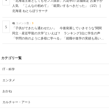
「北海道土産としてもセンス抜群」六花亭の“店舗限定”お菓子が
人気 「こんなの初めて」「箱買いするべきだった」（1/2） |
北海道 ねとらぼリサーチ
コメント数：
3
5
「子供ができたら通わせたい」 今後発展していきそうな“関関
同立・産近甲龍の大学”といえば？ ランキング1位に学生の声
「学問の街のように多様に学べる」「就職や進学の実績も高い」
| 大学 ねとらぼリサーチ
カテゴリ一覧
IT・科学
エンタメ
おかね
カルチャー・アート