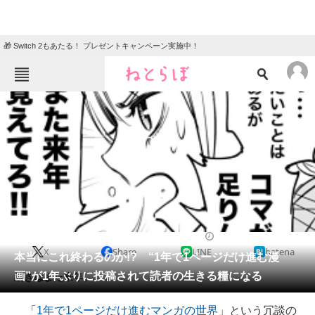
🎁 Switch 2もあたる！ プレゼントキャンペーン実施中！
ねとらぼメニュー
TOP
ニュース
エンタメ
クイズ
グルメ
地域
住まい
教育・育児
動物
リサーチ
2020/03/13 07:30（公開）
X
Share
LINE
hatena
会員記事
本当にこれ終わるのか!? “1年で1ページだけ進む漫
画”が1年ぶりに投稿されて読者の生きる糧になる
続きはまた来年。
メディア
「
1年で1ページだけ進むマンガの世界
」という冗談の
注目記事を集めた総合ページ