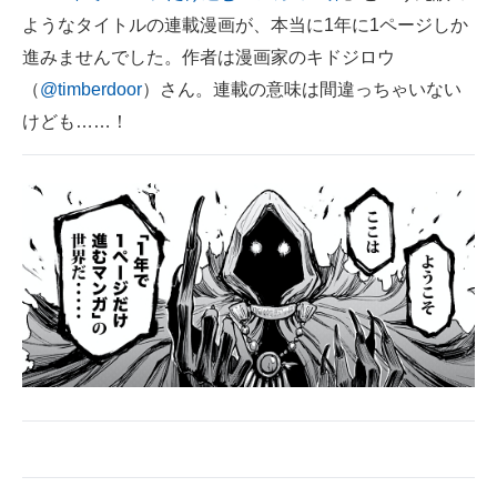
ようなタイトルの連載漫画が、本当に1年に1ページしか
ITの今と未来を見通す
進みませんでした。作者は漫画家のキドジロウ
（
@timberdoor
）さん。連載の意味は間違っちゃいない
スマホと通信の最新トレンド
けども……！
進化するPCとデバイスの未来
好きが集まる 比べて選べる
ビジネスと働き方のヒント
AI活用のいまが分かる
企業ITのトレンドを詳説
経営リーダーのコミュニティ
マーケ×ITの今がよく分かる
ITエンジニア向け専門サイト