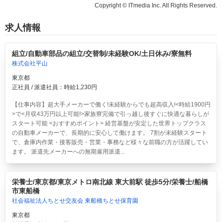
Copyright © ITmedia Inc. All Rights Reserved.
求人情報
組立/自動車部品の組立/交替制/未経験OK/土日休み/寮無料
株式会社平山
東京都
正社員 / 派遣社員：時給1,230円
【仕事内容】超大手メーカーで働く!未経験からでも超高収入!<時給1900円
>で<月収43万円以上可能!>家族寮完備で引っ越し後すぐに快適な暮らしが
スタート可能 <おすすめポイント> 経営基盤が安定した世界トップクラス
の自動車メーカーで、長期的に安心して働けます。 7割が未経験スタート
で、倉庫内作業・接客販売・営業・事務など様々な前職の方が活躍してい
ます。 派遣先メーカーへの無期雇用派遣...
栄養士/東京都/東京メトロ南北線 東大前駅 徒歩5分/栄養士/船橋
市東船橋
社会福祉法人ちとせ交友会 東船橋ちとせ保育園
東京都