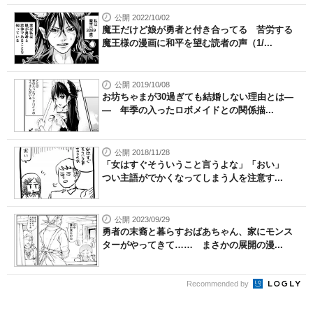
公開 2022/10/02
魔王だけど娘が勇者と付き合ってる 苦労する
魔王様の漫画に和平を望む読者の声（1/...
公開 2019/10/08
お坊ちゃまが30過ぎても結婚しない理由とは―
― 年季の入ったロボメイドとの関係描...
公開 2018/11/28
「女はすぐそういうこと言うよな」「おい」
つい主語がでかくなってしまう人を注意す...
公開 2023/09/29
勇者の末裔と暮らすおばあちゃん、家にモンス
ターがやってきて…… まさかの展開の漫...
Recommended by