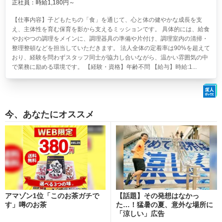
正社員：時給1,180円～
【仕事内容】子どもたちの「食」を通じて、心と体の健やかな成長を支
え、主体性を育む保育を影から支えるミッションです。 具体的には、給食
やおやつの調理をメインに、調理器具の準備や片付け、調理室内の清掃・
整理整頓などを担当していただきます。 法人全体の定着率は90%を超えて
おり、経験を問わずスタッフ同士が協力し合いながら、温かい雰囲気の中
で業務に励める環境です。 【経験・資格】年齢不問 【給与】時給:1...
今、あなたにオススメ
アマゾン1位「このお茶ガチで
【話題】その発想はなかっ
す」噂のお茶
た…！猛暑の夏、意外な場所に
「涼しい」広告