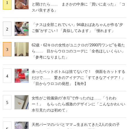
1
と開けたら…… まさかの中身に「買いに走った」「コ
スパ良すぎる」
「ナスは全部これでいい」94歳おばあちゃんが作る“夕
2
ご飯”がすごい！「真似してみます」「憧れます」
62歳・62キロの女性がユニクロの“2990円ワンピ”を着た
3
ら…… 目からウロコのコーデに「全色ほしいくらい」
「参考になりました」
余ったペットボトルは捨てないで！ 側面をカットする
4
だけで…… 驚きのアイデアに「すてきなアイデア！」
「目からウロコの発想」【海外】
女性がご祝儀袋の“水引”で作ったのは……「うわわ
5
ー！」 もらったら感激のデザインに「こんなかわいい
水引見たのは初めて」
天然パーマのパパとママ→生まれてきた2人の女の子
6