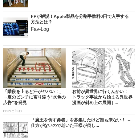
FPが解説！Apple製品を分割手数料0円で入手する
方法とは？
Fav-Log
「階段を上ると汗がヤバい！」
お前が異世界に行くんかい！
→夏のピンチに寄り添う“水色の
トラック事故から始まる異世界
広告”を発見
漫画が斜め上の展開 | ...
PR(ねとらぼ)
「魔王を倒す勇者」を募集したけど誰も来ない！ →
仕方がないので老いた王様が倒し...