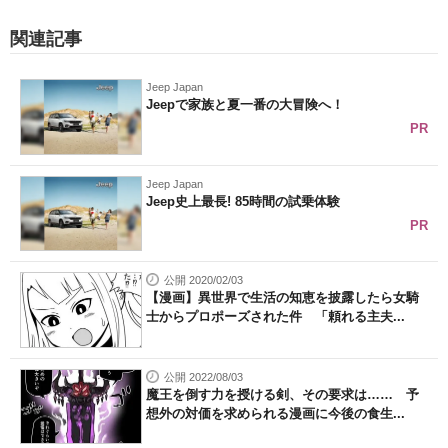
関連記事
Jeep Japan
Jeepで家族と夏一番の大冒険へ！
PR
Jeep Japan
Jeep史上最長! 85時間の試乗体験
PR
公開 2020/02/03
【漫画】異世界で生活の知恵を披露したら女騎
士からプロポーズされた件 「頼れる主夫...
公開 2022/08/03
魔王を倒す力を授ける剣、その要求は…… 予
想外の対価を求められる漫画に今後の食生...