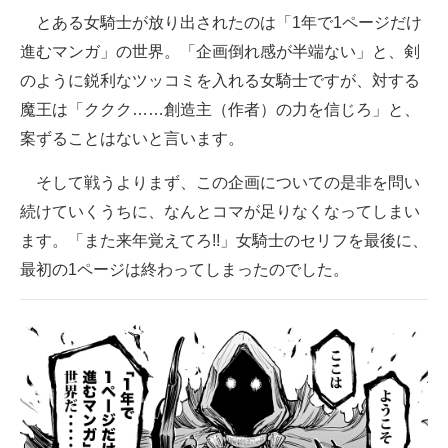
とある女騎士が放り出されたのは「1年で1ページだけ
企業向けIT製品の総合サイト
進むマンガ」の世界。「企画倒れ感が半端ない」と、剣
IT製品の技術・比較・事例
のように鋭利なツッコミを入れる女騎士ですが、対する
魔王は「ククク……創造主（作者）の力を信じろ」と、
製造業のIT導入・活用を支援
案ずることはないと言います。
モノづくり技術者専門サイト
そして戦うよりまず、この企画についての是非を問い
エレクトロニクス専門サイト
続けていくうちに、なんとコマが足りなくなってしまい
電子設計の基本と応用
ます。「また来年覚えてろ!!」女騎士のセリフを最後に、
最初の1ページは終わってしまったのでした。
エネルギーの専門メディア
建設×テクノロジーの最前線
ちょっと気になるネットの話題