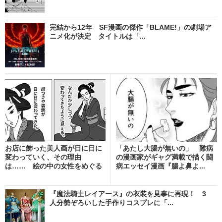
完結から12年 SF漫画の傑作「BLAME!」の劇場ア
ニメ化が決定 タイトルは「...
お店に飾った美人画が日に日に
「あたし大腸が無いの」 難病
変わっていく、その理由
の漫画家がギャグ満載で描く闘
は…… 絵の中の女性をめぐる
病エッセイ漫画『腸よ鼻よ...
不...
『魔法騎士レイアース』の衣装を見事に再現！ 3
人分勢ぞろいした手作りコスプレに「...