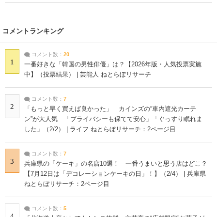
コメントランキング
コメント数：
20
1
一番好きな「韓国の男性俳優」は？【2026年版・人気投票実施
中】（投票結果） | 芸能人 ねとらぼリサーチ
コメント数：
7
2
「もっと早く買えば良かった」 カインズの“車内遮光カーテ
ン”が大人気 「プライバシーも保てて安心」「ぐっすり眠れま
した」（2/2） | ライフ ねとらぼリサーチ：2ページ目
コメント数：
7
3
兵庫県の「ケーキ」の名店10選！ 一番うまいと思う店はどこ？
【7月12日は「デコレーションケーキの日」！】（2/4） | 兵庫県
ねとらぼリサーチ：2ページ目
コメント数：
5
4