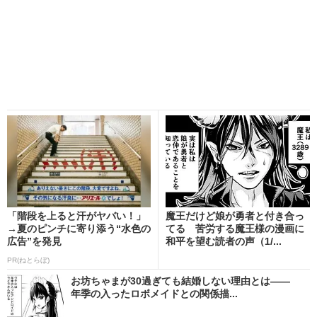
「階段を上ると汗がヤバい！」
魔王だけど娘が勇者と付き合っ
→夏のピンチに寄り添う“水色の
てる 苦労する魔王様の漫画に
広告”を発見
和平を望む読者の声（1/...
PR(ねとらぼ)
お坊ちゃまが30過ぎても結婚しない理由とは――
年季の入ったロボメイドとの関係描...