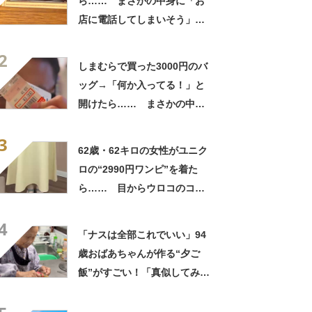
ら…… まさかの中身に「お
店に電話してしまいそう」
「さすがに初めて見ました
2
笑」と107万表示
しまむらで買った3000円のバ
ッグ→「何か入ってる！」と
開けたら…… まさかの中身
に「買いに走った」「コスパ
3
良すぎる」
62歳・62キロの女性がユニク
ロの“2990円ワンピ”を着た
ら…… 目からウロコのコー
デに「全色ほしいくらい」
4
「参考になりました」
「ナスは全部これでいい」94
歳おばあちゃんが作る“夕ご
飯”がすごい！「真似してみま
す」「憧れます」