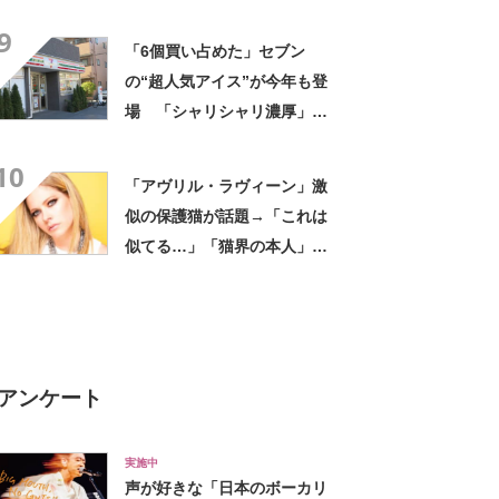
評 「615グラムで軽い」
9
「たくさん入る」「満員電車
「6個買い占めた」セブン
に乗りやすくなった」
の“超人気アイス”が今年も登
場 「シャリシャリ濃厚」
「ちょーーーうまい」「箱で
10
欲しいよこれ」「喫茶店で出
「アヴリル・ラヴィーン」激
てきてもおかしくない」
似の保護猫が話題→「これは
似てる…」「猫界の本人」
「アイラインまで完璧」里親
募集中【海外】
アンケート
実施中
声が好きな「日本のボーカリ