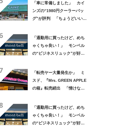
5
「車に常備しました」 カイ
ンズの“1980円クーラーバッ
グ”が評判 「ちょうどいい大
きさ」「保冷剤を止めるベル
6
トが良い」
「通勤用に買ったけど、めち
ゃくちゃ良い！」 モンベル
の“ビジネスリュック”が好
評 「615グラムで軽い」
7
「たくさん入る」「満員電車
「転売ヤー大量発生か」 ミ
に乗りやすくなった」
スド、『Mrs. GREEN APPLE
の箱』転売続出 「情けない
と思わないのかな」「呆れる
8
わ」 2500円での出品も
「通勤用に買ったけど、めち
ゃくちゃ良い！」 モンベル
の“ビジネスリュック”が好