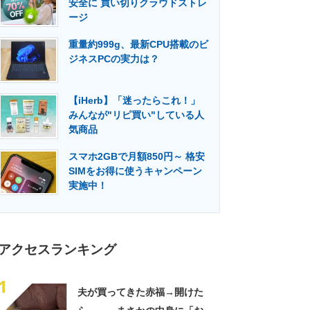
安全に 買い切りクラウドストレ
門メディア
建設×テクノロジーの最前線
ージ
重量約999g、最新CPU搭載のビ
ジネスPCの実力は？
【iHerb】「迷ったらこれ！」
みんなが"リピ買い"している人
気商品
スマホ2GBで月額850円～ 格安
SIMをお得に使うキャンペーン
実施中！
アクセスランキング
1
夫が買ってきた赤福→開けた