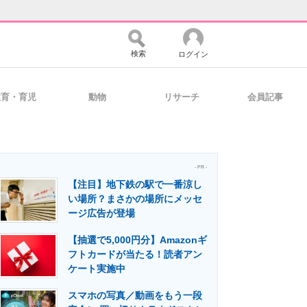
検索
ログイン
教育・育児
動物
リサーチ
会員記事
バイスの未来
好きが集まる 比べて選べる
- PR -
【注目】地下鉄の駅で一番涼し
コミュニティ
マーケ×ITの今がよく分かる
い場所？まさかの場所にメッセ
ージ広告が登場
【抽選で5,000円分】Amazonギ
・活用を支援
フトカードが当たる！読者アン
ケート実施中
スマホの写真／動画をもう一段