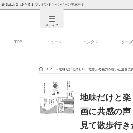
🎁 Switch 2もあたる！ プレゼントキャンペーン実施中！
メディア
TOP
ニュース
エンタメ
クイズ
注目記事を集めた総合ページ
ITの今
TOP
>
地味だけと楽しい「散歩」の魅力を描いた漫画に
ビジネスと働き方のヒント
AI活用
地味だけと楽
画に共感の声
ITエンジニア向け専門サイト
企業向けI
見て散歩行き