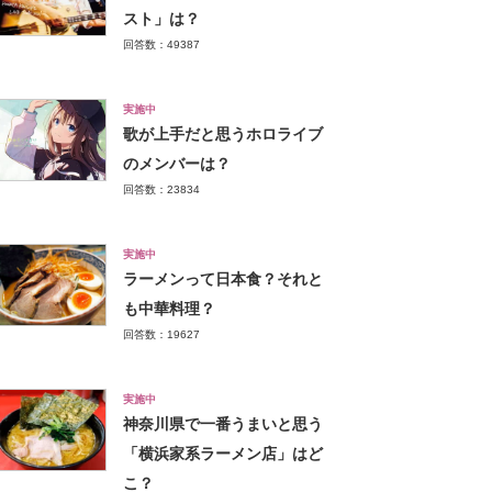
スト」は？
回答数：49387
実施中
歌が上手だと思うホロライブ
のメンバーは？
回答数：23834
実施中
ラーメンって日本食？それと
も中華料理？
回答数：19627
実施中
神奈川県で一番うまいと思う
「横浜家系ラーメン店」はど
こ？