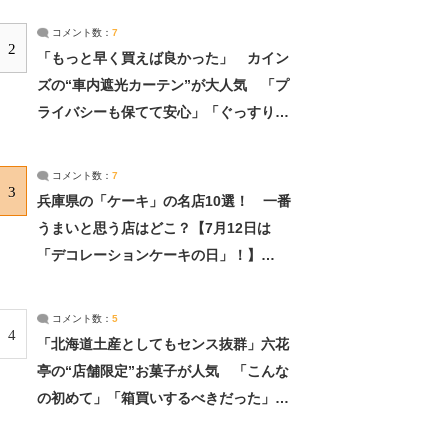
コメント数：
7
2
「もっと早く買えば良かった」 カイン
ズの“車内遮光カーテン”が大人気 「プ
ライバシーも保てて安心」「ぐっすり眠
れました」（2/2） | ライフ ねとらぼリ
サーチ：2ページ目
コメント数：
7
3
兵庫県の「ケーキ」の名店10選！ 一番
うまいと思う店はどこ？【7月12日は
「デコレーションケーキの日」！】
（2/4） | 兵庫県 ねとらぼリサーチ：2ペ
ージ目
コメント数：
5
4
「北海道土産としてもセンス抜群」六花
亭の“店舗限定”お菓子が人気 「こんな
の初めて」「箱買いするべきだった」
（1/2） | 北海道 ねとらぼリサーチ