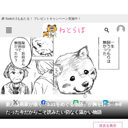
🎁 Switch 2もあたる！ プレゼントキャンペーン実施中！
ねとらぼメニュー
TOP
ニュース
エンタメ
クイズ
グルメ
地域
住まい
教育・育児
動物
リサーチ
2020/03/18 21:00（公開）
X
Share
LINE
hatena
会員記事
新人漫画家が描く「3.11をめぐる物語」が胸を打つ 9年
たった今だからこそ読みたい切なく温かい物語
震災をテーマに人間の弱さと強さを描いています。
メディア
目次を表示
注目記事を集めた総合ページ