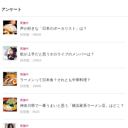
アンケート
実施中
声が好きな「日本のボーカリスト」は？
回答数：49620
実施中
歌が上手だと思うホロライブのメンバーは？
回答数：23924
実施中
ラーメンって日本食？それとも中華料理？
回答数：19696
実施中
神奈川県で一番うまいと思う「横浜家系ラーメン店」はどこ？
回答数：8526
実施中