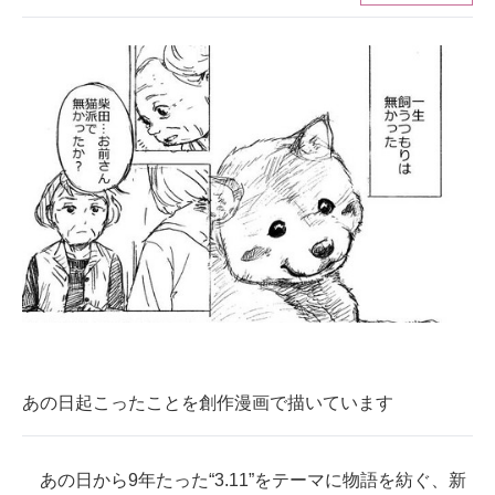
ITの今と未来を見通す
スマホと通信の最新トレンド
進化するPCとデバイスの未来
好きが集まる 比べて選べる
ビジネスと働き方のヒント
AI活用のいまが分かる
企業ITのトレンドを詳説
経営リーダーのコミュニティ
あの日起こったことを創作漫画で描いています
マーケ×ITの今がよく分かる
ITエンジニア向け専門サイト
あの日から9年たった“3.11”をテーマに物語を紡ぐ、新