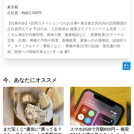
東京都
正社員：時給2,300円
【仕事内容】<訪問ステーションでのお仕事> 東京都太田区内の訪問看護の
正社員求人です 平日のみ・土日祝休み 残業少でプライベートも充実 ・バ
イタル測定や内服管理、身体介護、健康相談など ・医療処置(カテーテル
交換・点滴)、褥瘡の予防や処置、創傷処置、家族への介護相談、認知症ケ
ア、ターミナルケア・看取りなど ・事務作業(日常の記録・報告書の作
成、医師への情報共有など) 月～金 週5...
今、あなたにオススメ
まだ宝くじ“適当に”買ってる？
スマホ2GBで月額850円～ 格安