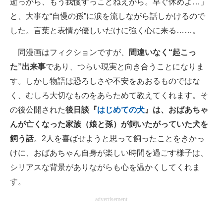
逝っから、もう我慢すっこどねえがら。早ぐ休めよ…」
と、大事な“自慢の孫”に涙を流しながら話しかけるので
した。言葉と表情が優しいだけに強く心に来る……。
同漫画はフィクションですが、
間違いなく“起こっ
た”出来事
であり、つらい現実と向き合うことになりま
す。しかし物語は恐ろしさや不安をあおるものではな
く、むしろ大切なものをあらためて教えてくれます。そ
の後公開された
後日談『
はじめての犬
』は、おばあちゃ
んが亡くなった家族（娘と孫）が飼いたがっていた犬を
飼う話
。2人を喜ばせようと思って飼ったことをきかっ
けに、おばあちゃん自身が楽しい時間を過ごす様子は、
シリアスな背景がありながらも心を温かくしてくれま
す。
advertisement