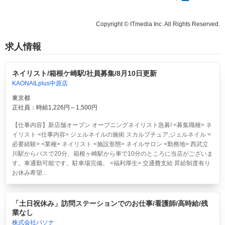
Copyright © ITmedia Inc. All Rights Reserved.
求人情報
ネイリスト/箱根ケ崎駅/社員募集/8月10日更新
KAONAILplus中原店
東京都
正社員：時給1,226円～1,500円
【仕事内容】新店舗オープン オープニングネイリスト急募! <募集職種> ネ
イリスト <仕事内容> ジェルネイルの施術 スカルプチュア,ジェルネイル <
必要経験> <業種> ネイリスト <施設形態> ネイルサロン <勤務地> 西武立
川駅からバスで20分、箱根ヶ崎駅から車で10分のところに当店がございま
す。車通勤可能です。駐車場完備。 <福利厚生> 交通費支給 昇給制度有り
お休み希望...
「土日祝休み」訪問ステーションでのお仕事/看護師/高時給/残
業なし
株式会社パソナ