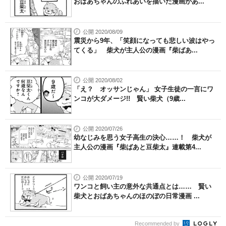
おばあちゃんのふれあいを描いた漫画があ...
公開 2020/08/09
震災から9年、「笑顔になっても悲しい波はやっ
てくる」 柴犬が主人公の漫画『柴ばあ...
公開 2020/08/02
「え？ オッサンじゃん」 女子生徒の一言にワ
ンコが大ダメージ!! 賢い柴犬（9歳...
公開 2020/07/26
幼なじみを思う女子高生の決心……！ 柴犬が
主人公の漫画『柴ばあと豆柴太』連載第4...
公開 2020/07/19
ワンコと飼い主の意外な共通点とは…… 賢い
柴犬とおばあちゃんのほのぼの日常漫画 ...
Recommended by