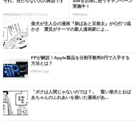
それ、当たらない人の典型です
SIMをお得に使うキャンペーン
実施中！
PR(合同会社デジタルファーム )
PR(IIJmio)
柴犬が主人公の漫画『柴ばあと豆柴太』が心打つ温
かさ 震災がテーマの新人漫画家によ...
FPが解説！Apple製品を分割手数料0円で入手する
方法とは？
PR(Fav-Log)
「ボクは人間じゃないのでは？」 賢い柴犬とおば
あちゃんのふれあいを描いた漫画があ...