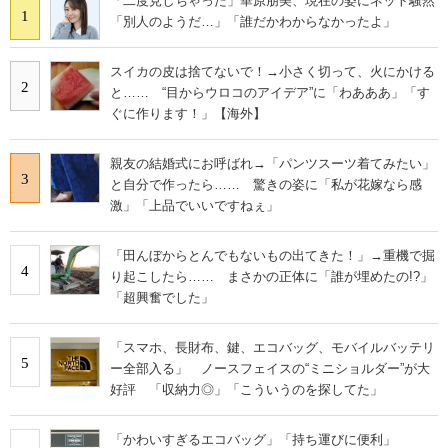
「二度見しちゃった」華原朋美、現在の姿にネット騒然
1
「別人のようだ…」「誰だかわからなかったよ」
スイカの皮は捨てないで！→小さく切って、火にかける
2
と…… “目からウロコのアイデア”に「わあああ」「す
ぐに作ります！」【海外】
親友の結婚式にお呼ばれ→「パンツスーツ着てみたい」
3
と自分で作ったら…… 驚きの姿に「私が花嫁なら感
激」「上品でいいですねぇ」
「田んぼからとんでもないもの出てきた！」→重機で掘
4
り起こしたら…… まさかの正体に「誰が埋めたの!?」
「超興奮でした」
「スマホ、長財布、鍵、エコバッグ、モバイルバッテリ
5
ー全部入る」 ノースフェイスの“ミニショルダー”が大
好評 「収納力◎」「こういうのを探してた」
「かわいすぎるエコバッグ」「持ち運びに便利」