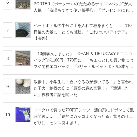
6
PORTER（ポーター）の“たためるナイロンバッグ”が大
人気 「洗濯もできて使い勝手◎」「プレゼントにもお
すすめ」
ペットボトルの半分に土を入れて種をまくと…… 110
7
日後の光景に「とても感動」「これはいいアイデア」
【海外】
「10個購入しました」 DEAN ＆ DELUCAの“ミニエコ
8
バッグ”が1100円→770円に 「ちょっとした買い物には
マジで神エコバッグ」「2リットルペットボトル2本がギ
リ入る」
散歩中、小学生に「ぬいぐるみが歩いてる！」と言われ
9
た子犬 納得の姿に「最高の褒め言葉！」「遭遇した
い」投稿者に話を聞いた
ユニクロで買った790円Tシャツ→漂白剤にドボンして数
10
時間後…… 「劇的にカッコよくなっとる」驚きの仕上
がりに「センス良すぎ！」