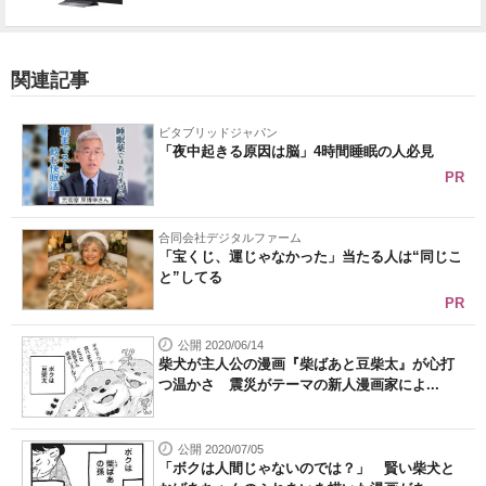
関連記事
ビタブリッドジャパン
「夜中起きる原因は脳」4時間睡眠の人必見
PR
合同会社デジタルファーム
「宝くじ、運じゃなかった」当たる人は“同じこ
と”してる
PR
公開 2020/06/14
柴犬が主人公の漫画『柴ばあと豆柴太』が心打
つ温かさ 震災がテーマの新人漫画家によ...
公開 2020/07/05
「ボクは人間じゃないのでは？」 賢い柴犬と