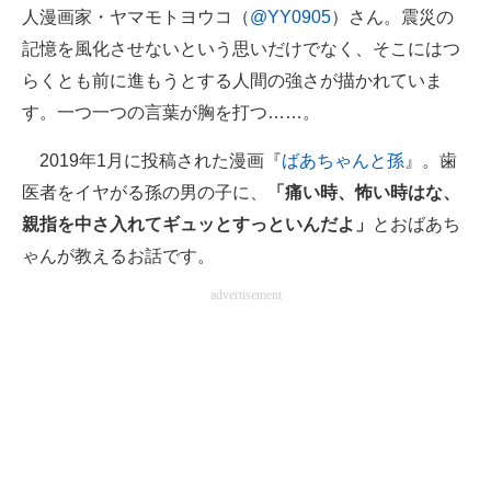
人漫画家・ヤマモトヨウコ（
@YY0905
）さん。震災の
企業向けIT製品の総合サイト
記憶を風化させないという思いだけでなく、そこにはつ
IT製品の技術・比較・事例
らくとも前に進もうとする人間の強さが描かれていま
す。一つ一つの言葉が胸を打つ……。
製造業のIT導入・活用を支援
2019年1月に投稿された漫画『
ばあちゃんと孫
』。歯
モノづくり技術者専門サイト
医者をイヤがる孫の男の子に、
「痛い時、怖い時はな、
エレクトロニクス専門サイト
親指を中さ入れてギュッとすっといんだよ」
とおばあち
ゃんが教えるお話です。
電子設計の基本と応用
advertisement
エネルギーの専門メディア
建設×テクノロジーの最前線
ちょっと気になるネットの話題