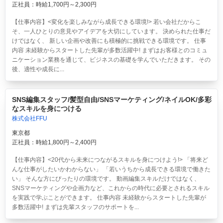
正社員：時給1,700円～2,300円
【仕事内容】<変化を楽しみながら成長できる環境!> 若い会社だからこ
そ、一人ひとりの意見やアイデアを大切にしています。 決められた仕事だ
けではなく、 新しい企画や改善にも積極的に挑戦できる環境です。 仕事
内容 未経験からスタートした先輩が多数活躍中! まずはお客様とのコミュ
ニケーション業務を通じて、ビジネスの基礎を学んでいただきます。 その
後、適性や成長に...
SNS編集スタッフ/髪型自由/SNSマーケティング/ネイルOK/多彩
なスキルを身につける
株式会社FFU
東京都
正社員：時給1,800円～2,400円
【仕事内容】<20代から未来につながるスキルを身につけよう!> 「将来ど
んな仕事がしたいかわからない」 「若いうちから成長できる環境で働きた
い」 そんな方にぴったりの環境です。 動画編集スキルだけではなく、
SNSマーケティングや企画力など、これからの時代に必要とされるスキル
を実践で学ぶことができます。 仕事内容 未経験からスタートした先輩が
多数活躍中! まずは先輩スタッフのサポートを...