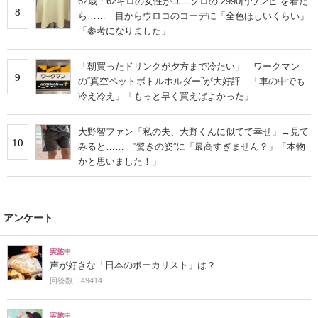
62歳・62キロの女性がユニクロの“2990円ワンピ”を着た
8
ら…… 目からウロコのコーデに「全色ほしいくらい」
「参考になりました」
「朝買ったドリンクが夕方まで冷たい」 ワークマン
9
の“真空ペットボトルホルダー”が大好評 「車の中でも
冷え冷え」「もっと早く買えばよかった」
大野智ファン「私の夫、大野くんに似てて幸せ」→見て
10
みると…… ‟驚きの姿”に「最高すぎません？」「本物
かと思いました！」
アンケート
実施中
声が好きな「日本のボーカリスト」は？
回答数：49414
実施中