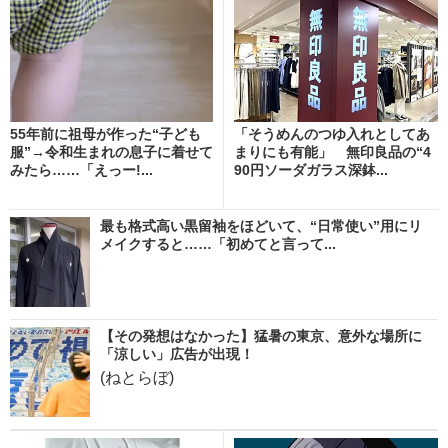
55年前に祖母が作った“子ども
「そうめんのつゆ入れとしてあ
服”→令和生まれの息子に着せて
まりにも有能」 無印良品の“4
みたら……「えっー!...
90円ソーダガラス深鉢...
最も格式高い黒留袖をほどいて、“日常使い”用にリ
メイクすると……「初めてと言って...
【その発想はなかった】猛暑の東京、意外な場所に
「涼しい」広告が出現！
(ねとらぼ)