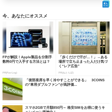
今、あなたにオススメ
FPが解説！Apple製品を分割手
「歩くだけで汗が…！」→ある
数料0円で入手する方法とは？
場所で立ち止まった人だけ気づ
く“レア広告”
PR(Fav-Log)
PR(ねとらぼ)
「後部座席を早く冷やすことができる」 3COINS
の“車用ダブルファン”が高評価...
スマホ2GBで月額850円～ 格安SIMをお得に使うキ
ャンペーン実施中！