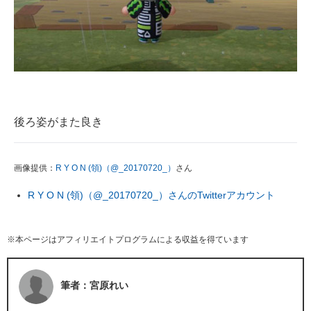
後ろ姿がまた良き
画像提供：
R Y O N (領)（@_20170720_）
さん
R Y O N (領)（@_20170720_）さんのTwitterアカウント
※本ページはアフィリエイトプログラムによる収益を得ています
筆者：宮原れい