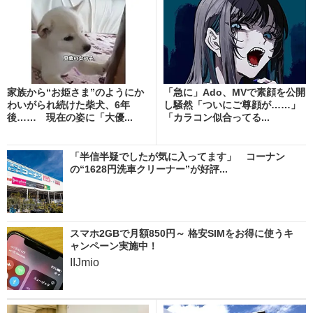
家族から“お姫さま”のようにか
「急に」Ado、MVで素顔を公開
わいがられ続けた柴犬、6年
し騒然「ついにご尊顔が……」
後…… 現在の姿に「大優...
「カラコン似合ってる...
「半信半疑でしたが気に入ってます」 コーナン
の“1628円洗車クリーナー”が好評...
スマホ2GBで月額850円～ 格安SIMをお得に使うキ
ャンペーン実施中！
IIJmio