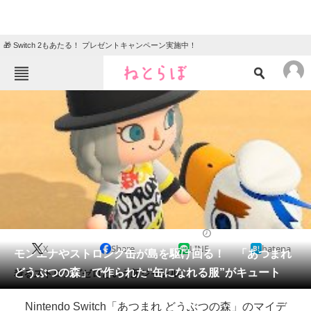
🎁 Switch 2もあたる！ プレゼントキャンペーン実施中！
ねとらぼメニュー
TOP
ニュース
エンタメ
クイズ
グルメ
地域
住まい
教育・育児
動物
リサーチ
2020/03/26 18:46（公開）
X
Share
LINE
hatena
会員記事
モンエナやストロング缶が島を駆け回る！ 「あつまれ
どうぶつの森」で作られた“缶になれる服”がキュート
着るストロングゼロという新ジャンル。
メディア
Nintendo Switch「あつまれ どうぶつの森」のマイデ
注目記事を集めた総合ページ