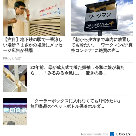
【注目】地下鉄の駅で一番涼し
「朝から夕方まで車内に放置し
い場所？まさかの場所にメッセ
ても冷たい」 ワークマンの“真
ージ広告が登場
空コンテナ”に絶賛の声...
PR(ねとらぼ)
22年前、母が成人式で着た振袖→令和に娘が着た
ら……「みるみる今風に」 驚きの姿...
「クーラーボックスに入れなくても1日冷たい」
無印良品の“ペットボトル保冷ホルダ...
Recommended by