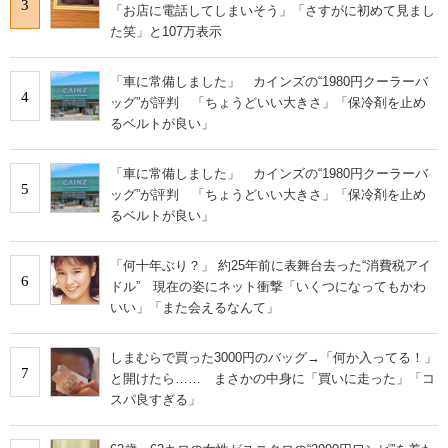
3
「お店に電話してしまいそう」「さすがに初めて見まし
た笑」と107万表示
「車に常備しました」 カインズの“1980円クーラーバ
4
ッグ”が評判 「ちょうどいい大きさ」「保冷剤を止め
るベルトが良い」
「車に常備しました」 カインズの“1980円クーラーバ
5
ッグ”が評判 「ちょうどいい大きさ」「保冷剤を止め
るベルトが良い」
「何十年ぶり？」 約25年前に表舞台去った“消費税アイ
6
ドル” 現在の姿にネット衝撃「いくつになってもかわ
いい」「また会えるなんて」
しまむらで買った3000円のバッグ→「何か入ってる！」
7
と開けたら…… まさかの中身に「買いに走った」「コ
スパ良すぎる」