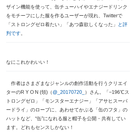
ザイン機能を使って、缶チューハイやエナジードリンク
ITの今と未来を見通す
をモチーフにした服を作るユーザーが現れ、Twitterで
「ストロングゼロ着たい」「あつ森欲しくなった」
と評
スマホと通信の最新トレンド
判です
。
進化するPCとデバイスの未来
好きが集まる 比べて選べる
なにこれかわいい！
ビジネスと働き方のヒント
AI活用のいまが分かる
作者はさまざまなジャンルの創作活動を行うクリエイ
企業ITのトレンドを詳説
ターのR Y O N (領)（
@_20170720_
）さん。「−196℃ス
トロングゼロ」「モンスターエナジー」「アサヒスーパ
経営リーダーのコミュニティ
ードライ」のローブに、あわせてかぶる「缶のフタ」の
マーケ×ITの今がよく分かる
ハットなど、“缶”になれる服と帽子を公開・共有してい
ます。どれもセンスしかない！
ITエンジニア向け専門サイト