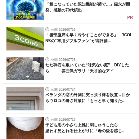
「気になっていた認知機能が菌で…」森永が開
発。感動の70代続出
PR
公開 2026/07/26
「後部座席を早く冷やすことができる」 3COI
NSの“車用ダブルファン”が高評価...
公開 2026/07/25
ただ砕石を敷いていた“味気ない庭”→DIYした
ら…… 雰囲気ガラリ「天才的なアイ...
公開 2026/07/24
ベランダの窓の外側に突っ張り棒を設置→目か
らウロコの暑さ対策に「もっと早く知りた...
公開 2026/07/28
子ども用の小さな上靴に刺しゅうしたら……
思わず見とれる仕上がりに「母の愛を感じ...