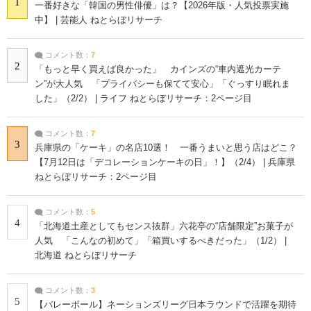
1
一番好きな「韓国の男性俳優」は？【2026年版・人気投票実施
中】 | 芸能人 ねとらぼリサーチ
コメント数：
7
2
「もっと早く買えば良かった」 カインズの“車内遮光カーテ
ン”が大人気 「プライバシーも保てて安心」「ぐっすり眠れま
した」（2/2） | ライフ ねとらぼリサーチ：2ページ目
コメント数：
7
3
兵庫県の「ケーキ」の名店10選！ 一番うまいと思う店はどこ？
【7月12日は「デコレーションケーキの日」！】（2/4） | 兵庫県
ねとらぼリサーチ：2ページ目
コメント数：
5
4
「北海道土産としてもセンス抜群」六花亭の“店舗限定”お菓子が
人気 「こんなの初めて」「箱買いするべきだった」（1/2） |
北海道 ねとらぼリサーチ
コメント数：
3
5
【バレーボール】ネーションズリーグ日本ラウンドで活躍を期待