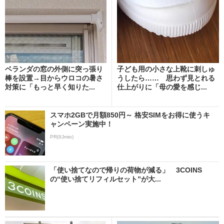
ベランダの窓の外側に突っ張り
子ども用の小さな上靴に刺しゅ
棒を設置→目からウロコの暑さ
うしたら…… 思わず見とれる
対策に「もっと早く知りた...
仕上がりに「母の愛を感じ...
スマホ2GBで月額850円～ 格安SIMをお得に使うキ
ャンペーン実施中！
PR(IIJmio)
「使い捨てなので帰りの荷物が減る」 3COINS
の“使い捨てリフィルセット”が大...