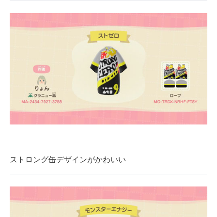
企業向けIT製品の総合サイト
IT製品の技術・比較・事例
製造業のIT導入・活用を支援
モノづくり技術者専門サイト
エレクトロニクス専門サイト
電子設計の基本と応用
エネルギーの専門メディア
建設×テクノロジーの最前線
ストロング缶デザインがかわいい
ちょっと気になるネットの話題