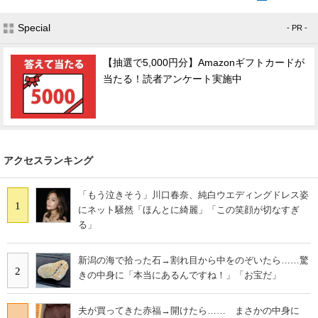
Special
- PR -
【抽選で5,000円分】Amazonギフトカードが
当たる！読者アンケート実施中
アクセスランキング
「もう泣きそう」川口春奈、純白ウエディングドレス姿
1
にネット騒然「ほんとに綺麗」「この笑顔が切なすぎ
る」
新潟の海で拾った石→割れ目から中をのぞいたら……驚
2
きの中身に「本当にあるんですね！」「お宝だ」
夫が買ってきた赤福→開けたら…… まさかの中身に