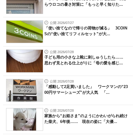
らウロコの暑さ対策に「もっと早く知りた...
公開 2026/07/27
「使い捨てなので帰りの荷物が減る」 3COIN
Sの“使い捨てリフィルセット”が大...
公開 2026/07/28
子ども用の小さな上靴に刺しゅうしたら……
思わず見とれる仕上がりに「母の愛を感じ...
公開 2026/07/28
「感動して2足買いました」 ワークマンの“23
00円サマーシューズ”が大人気 「...
公開 2026/07/28
家族から“お姫さま”のようにかわいがられ続け
た柴犬、6年後…… 現在の姿に「大優...