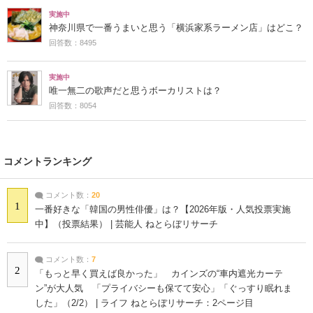
実施中
神奈川県で一番うまいと思う「横浜家系ラーメン店」はどこ？
回答数：8495
実施中
唯一無二の歌声だと思うボーカリストは？
回答数：8054
コメントランキング
コメント数：
20
1
一番好きな「韓国の男性俳優」は？【2026年版・人気投票実施
中】（投票結果） | 芸能人 ねとらぼリサーチ
コメント数：
7
2
「もっと早く買えば良かった」 カインズの“車内遮光カーテ
ン”が大人気 「プライバシーも保てて安心」「ぐっすり眠れま
した」（2/2） | ライフ ねとらぼリサーチ：2ページ目