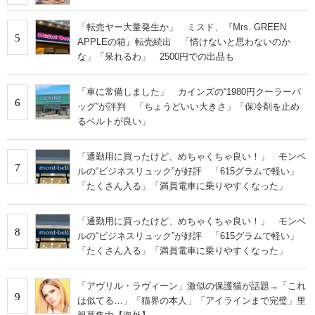
「転売ヤー大量発生か」 ミスド、『Mrs. GREEN
5
APPLEの箱』転売続出 「情けないと思わないのか
な」「呆れるわ」 2500円での出品も
「車に常備しました」 カインズの“1980円クーラーバ
6
ッグ”が評判 「ちょうどいい大きさ」「保冷剤を止め
るベルトが良い」
「通勤用に買ったけど、めちゃくちゃ良い！」 モンベ
7
ルの“ビジネスリュック”が好評 「615グラムで軽い」
「たくさん入る」「満員電車に乗りやすくなった」
「通勤用に買ったけど、めちゃくちゃ良い！」 モンベ
8
ルの“ビジネスリュック”が好評 「615グラムで軽い」
「たくさん入る」「満員電車に乗りやすくなった」
「アヴリル・ラヴィーン」激似の保護猫が話題→「これ
9
は似てる…」「猫界の本人」「アイラインまで完璧」里