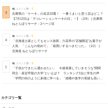
コメント数：
7
3
兵庫県の「ケーキ」の名店10選！ 一番うまいと思う店はどこ？
【7月12日は「デコレーションケーキの日」！】（2/4） | 兵庫県
ねとらぼリサーチ：2ページ目
コメント数：
5
4
「北海道土産としてもセンス抜群」六花亭の“店舗限定”お菓子が
人気 「こんなの初めて」「箱買いするべきだった」（1/2） |
北海道 ねとらぼリサーチ
コメント数：
3
5
「子供ができたら通わせたい」 今後発展していきそうな“関関
同立・産近甲龍の大学”といえば？ ランキング1位に学生の声
「学問の街のように多様に学べる」「就職や進学の実績も高い」
| 大学 ねとらぼリサーチ
カテゴリ一覧