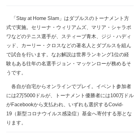
企業向けIT製品の総合サイト
「Stay at Home Slam」はダブルスのトーナメント方
IT製品の技術・比較・事例
式で実施。セリーナ・ウィリアムズ、マリア・シャラポ
製造業のIT導入・活用を支援
ワなどのテニス選手が、スティーブ青木、ジジ・ハディ
ッド、カーリー・クロスなどの著名人とダブルスを組ん
モノづくり技術者専門サイト
で試合を行います。なお解説は世界ランキング1位の経
エレクトロニクス専門サイト
験もある往年の名選手ジョン・マッケンローが務めるそ
うです。
電子設計の基本と応用
各自が自宅からオンラインでプレイ。イベント参加者
エネルギーの専門メディア
には2万5000ドルが、トーナメント優勝者には100万ドル
建設×テクノロジーの最前線
がFacebookから支払われ、いずれも選択するCovid-
19（新型コロナウイルス感染症）基金へ寄付する形とな
ちょっと気になるネットの話題
ります。