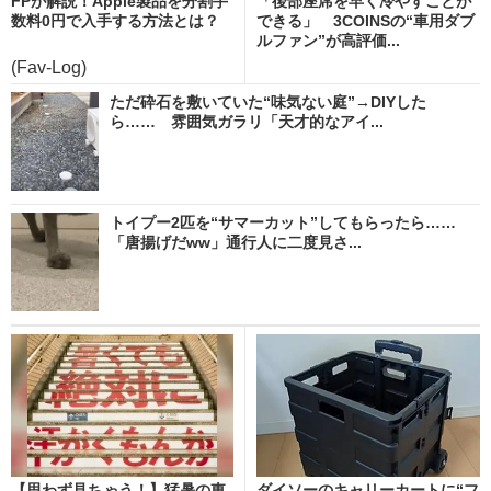
FPが解説！Apple製品を分割手
「後部座席を早く冷やすことが
数料0円で入手する方法とは？
できる」 3COINSの“車用ダブ
ルファン”が高評価...
(Fav-Log)
ただ砕石を敷いていた“味気ない庭”→DIYした
ら…… 雰囲気ガラリ「天才的なアイ...
トイプー2匹を“サマーカット”してもらったら……
「唐揚げだww」通行人に二度見さ...
【思わず見ちゃう！】猛暑の東
ダイソーのキャリーカートに“フ