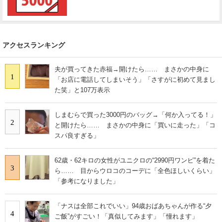
アクセスランキング
夫が買ってきた赤福→開けたら…… まさかの中身に
1
「お店に電話してしまいそう」「さすがに初めて見まし
た笑」と107万表示
しまむらで買った3000円のバッグ→「何か入ってる！」
2
と開けたら…… まさかの中身に「買いに走った」「コ
スパ良すぎる」
62歳・62キロの女性がユニクロの“2990円ワンピ”を着た
3
ら…… 目からウロコのコーデに「全色ほしいくらい」
「参考になりました」
「ナスは全部これでいい」94歳おばあちゃんが作る“夕
4
ご飯”がすごい！「真似してみます」「憧れます」