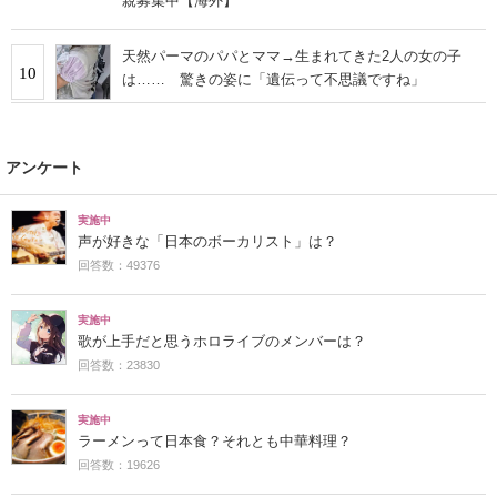
親募集中【海外】
天然パーマのパパとママ→生まれてきた2人の女の子
10
は…… 驚きの姿に「遺伝って不思議ですね」
アンケート
実施中
声が好きな「日本のボーカリスト」は？
回答数：49376
実施中
歌が上手だと思うホロライブのメンバーは？
回答数：23830
実施中
ラーメンって日本食？それとも中華料理？
回答数：19626