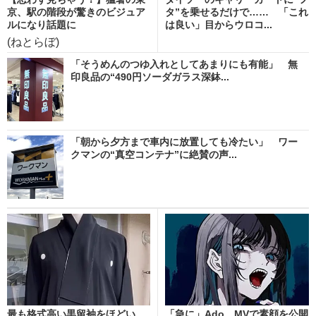
京、駅の階段が驚きのビジュア
タ”を乗せるだけで…… 「これ
ルになり話題に
は良い」目からウロコ...
(ねとらぼ)
「そうめんのつゆ入れとしてあまりにも有能」 無
印良品の“490円ソーダガラス深鉢...
「朝から夕方まで車内に放置しても冷たい」 ワー
クマンの“真空コンテナ”に絶賛の声...
最も格式高い黒留袖をほどい
「急に」Ado、MVで素顔を公開