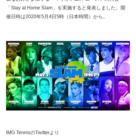
「Stay at Home Slam」を実施すると発表しました。開
ITの今と未来を見通す
催日時は2020年5月4日5時（日本時間）から。
スマホと通信の最新トレンド
進化するPCとデバイスの未来
好きが集まる 比べて選べる
ビジネスと働き方のヒント
AI活用のいまが分かる
企業ITのトレンドを詳説
経営リーダーのコミュニティ
マーケ×ITの今がよく分かる
ITエンジニア向け専門サイト
IMG TennisのTwitterより