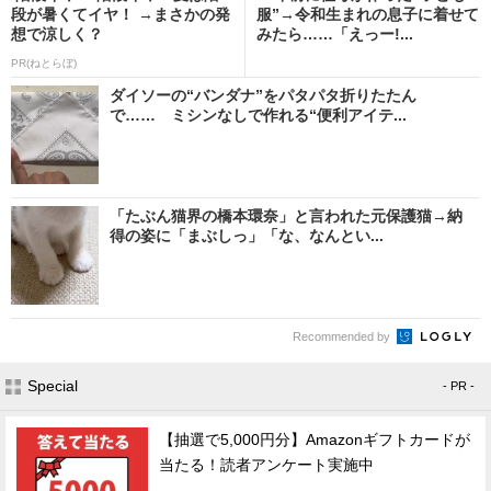
段が暑くてイヤ！ →まさかの発
服”→令和生まれの息子に着せて
想で涼しく？
みたら……「えっー!...
PR(ねとらぼ)
ダイソーの“バンダナ”をパタパタ折りたたん
で…… ミシンなしで作れる“便利アイテ...
「たぶん猫界の橋本環奈」と言われた元保護猫→納
得の姿に「まぶしっ」「な、なんとい...
Recommended by
Special
- PR -
【抽選で5,000円分】Amazonギフトカードが
当たる！読者アンケート実施中