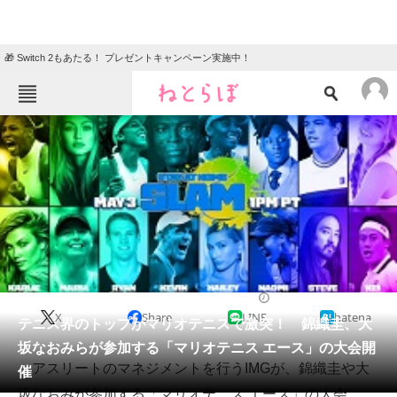
🎁 Switch 2もあたる！ プレゼントキャンペーン実施中！
ねとらぼメニュー
TOP
ニュース
エンタメ
クイズ
グルメ
地域
住まい
教育・育児
動物
リサーチ
2020/04/30 18:14（公開）
X
Share
LINE
hatena
会員記事
テニス界のトップがマリオテニスで激突！ 錦織圭、大
坂なおみらが参加する「マリオテニス エース」の大会開
メディア
アスリートのマネジメントを行うIMGが、錦織圭や大
催
坂なおみが参加する「マリオテニス エース」の大会
注目記事を集めた総合ページ