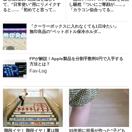
て、“日常使い”用にリメイクす
し騒然「ついにご尊顔が……」
ると……「初めてと言って...
「カラコン似合ってる...
「クーラーボックスに入れなくても1日冷たい」
無印良品の“ペットボトル保冷ホルダ...
FPが解説！Apple製品を分割手数料0円で入手する
方法とは？
Fav-Log
階段イヤ！ 階段イヤ！夏は階
55年前に祖母が作った“子ども