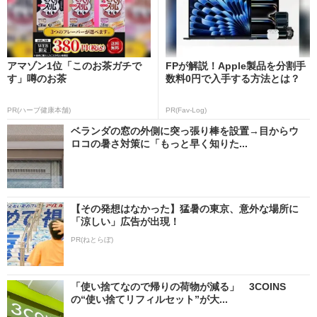
アマゾン1位「このお茶ガチで
FPが解説！Apple製品を分割手
す」噂のお茶
数料0円で入手する方法とは？
PR(ハーブ健康本舗)
PR(Fav-Log)
ベランダの窓の外側に突っ張り棒を設置→目からウ
ロコの暑さ対策に「もっと早く知りた...
【その発想はなかった】猛暑の東京、意外な場所に
「涼しい」広告が出現！
PR(ねとらぼ)
「使い捨てなので帰りの荷物が減る」 3COINS
の“使い捨てリフィルセット”が大...