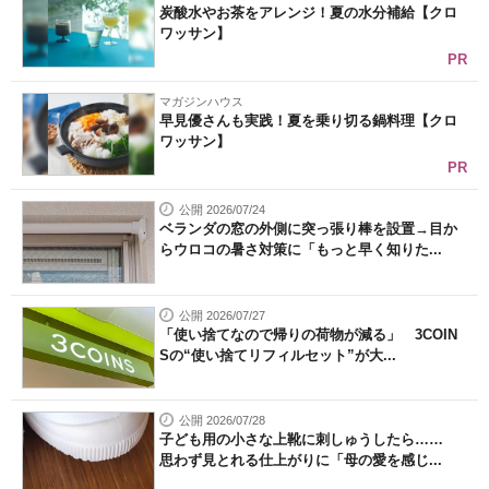
炭酸水やお茶をアレンジ！夏の水分補給【クロ
ワッサン】
PR
マガジンハウス
早見優さんも実践！夏を乗り切る鍋料理【クロ
ワッサン】
PR
公開 2026/07/24
ベランダの窓の外側に突っ張り棒を設置→目か
らウロコの暑さ対策に「もっと早く知りた...
公開 2026/07/27
「使い捨てなので帰りの荷物が減る」 3COIN
Sの“使い捨てリフィルセット”が大...
公開 2026/07/28
子ども用の小さな上靴に刺しゅうしたら……
思わず見とれる仕上がりに「母の愛を感じ...