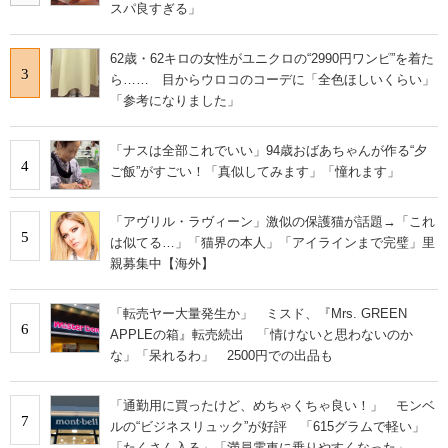
スパ良すぎる」
62歳・62キロの女性がユニクロの“2990円ワンピ”を着た
3
ら…… 目からウロコのコーデに「全色ほしいくらい」
「参考になりました」
「ナスは全部これでいい」94歳おばあちゃんが作る“夕
4
ご飯”がすごい！「真似してみます」「憧れます」
「アヴリル・ラヴィーン」激似の保護猫が話題→「これ
5
は似てる…」「猫界の本人」「アイラインまで完璧」里
親募集中【海外】
「転売ヤー大量発生か」 ミスド、『Mrs. GREEN
6
APPLEの箱』転売続出 「情けないと思わないのか
な」「呆れるわ」 2500円での出品も
「通勤用に買ったけど、めちゃくちゃ良い！」 モンベ
7
ルの“ビジネスリュック”が好評 「615グラムで軽い」
「たくさん入る」「満員電車に乗りやすくなった」