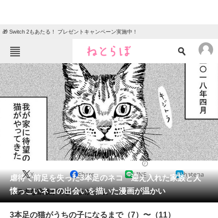
🎁 Switch 2もあたる！ プレゼントキャンペーン実施中！
ねとらぼメニュー
TOP
ニュース
エンタメ
クイズ
グルメ
地域
住まい
教育・育児
動物
リサーチ
2020/05/12 22:00（公開）
X
Share
LINE
hatena
会員記事
虐待で前足を失った3本足のネコ 迎え入れた家族と人
懐っこいネコの出会いを描いた漫画が温かい
ステキな家族ができてよかった。
メディア
3本足の猫がうちの子になるまで（7）〜（11）
注目記事を集めた総合ページ