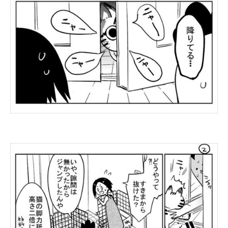
企業向けIT製品の総合サイト
IT製品の技術・比較・事例
製造業のIT導入・活用を支援
モノづくり技術者専門サイト
エレクトロニクス専門サイト
電子設計の基本と応用
エネルギーの専門メディア
建設×テクノロジーの最前線
ちょっと気になるネットの話題