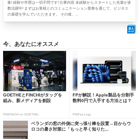
集! 経験や学歴は一切不問です! 仕事内容 未経験からスタートした先輩が多
数活躍中! まずはお客様とのコミュニケーション業務を通じて、ビジネス
の基礎を学んでいただきます。 その後、...
今、あなたにオススメ
GOETHEとFINCHIがタッグを
FPが解説！Apple製品を分割手
組み、新メディアを創設
数料0円で入手する方法とは？
PR(FINCHI on GOETHE)
PR(Fav-Log)
ベランダの窓の外側に突っ張り棒を設置→目からウ
ロコの暑さ対策に「もっと早く知りた...