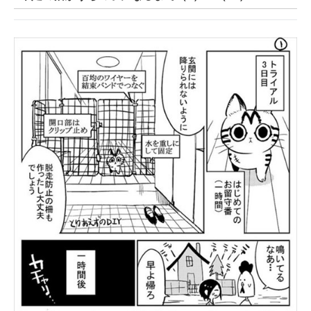
ITの今と未来を見通す
スマホと通信の最新トレンド
進化するPCとデバイスの未来
好きが集まる 比べて選べる
ビジネスと働き方のヒント
AI活用のいまが分かる
企業ITのトレンドを詳説
経営リーダーのコミュニティ
マーケ×ITの今がよく分かる
ITエンジニア向け専門サイト