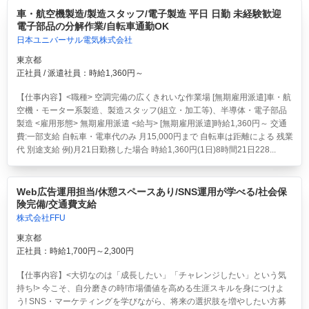
車・航空機製造/製造スタッフ/電子製造 平日 日勤 未経験歓迎
電子部品の分解作業/自転車通勤OK
日本ユニバーサル電気株式会社
東京都
正社員 / 派遣社員：時給1,360円～
【仕事内容】<職種> 空調完備の広くきれいな作業場 [無期雇用派遣]車・航
空機・モーター系製造、製造スタッフ(組立・加工等)、半導体・電子部品
製造 <雇用形態> 無期雇用派遣 <給与> [無期雇用派遣]時給1,360円～ 交通
費:一部支給 自転車・電車代のみ 月15,000円まで 自転車は距離による 残業
代 別途支給 例)月21日勤務した場合 時給1,360円(1日)8時間21日228...
Web広告運用担当/休憩スペースあり/SNS運用が学べる/社会保
険完備/交通費支給
株式会社FFU
東京都
正社員：時給1,700円～2,300円
【仕事内容】<大切なのは「成長したい」「チャレンジしたい」という気
持ち!> 今こそ、自分磨きの時!市場価値を高める生涯スキルを身につけよ
う! SNS・マーケティングを学びながら、将来の選択肢を増やしたい方募