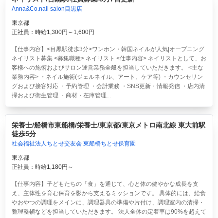
Anna&Co.nail salon目黒店
東京都
正社員：時給1,300円～1,600円
【仕事内容】<目黒駅徒歩3分>ワンホン・韓国ネイルが人気|オープニング
ネイリスト募集 <募集職種> ネイリスト <仕事内容> ネイリストとして、お
客様への施術およびサロン運営業務全般を担当していただきます。 <主な
業務内容> ・ネイル施術(ジェルネイル、アート、ケア等) ・カウンセリン
グおよび接客対応 ・予約管理 ・会計業務 ・SNS更新・情報発信 ・店内清
掃および衛生管理 ・商材・在庫管理...
栄養士/船橋市東船橋/栄養士/東京都/東京メトロ南北線 東大前駅
徒歩5分
社会福祉法人ちとせ交友会 東船橋ちとせ保育園
東京都
正社員：時給1,180円～
【仕事内容】子どもたちの「食」を通じて、心と体の健やかな成長を支
え、主体性を育む保育を影から支えるミッションです。 具体的には、給食
やおやつの調理をメインに、調理器具の準備や片付け、調理室内の清掃・
整理整頓などを担当していただきます。 法人全体の定着率は90%を超えて