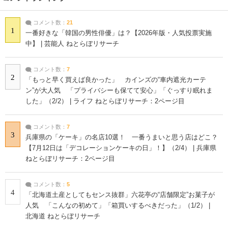
コメント数：
21
1
一番好きな「韓国の男性俳優」は？【2026年版・人気投票実施
中】 | 芸能人 ねとらぼリサーチ
コメント数：
7
2
「もっと早く買えば良かった」 カインズの“車内遮光カーテ
ン”が大人気 「プライバシーも保てて安心」「ぐっすり眠れま
した」（2/2） | ライフ ねとらぼリサーチ：2ページ目
コメント数：
7
3
兵庫県の「ケーキ」の名店10選！ 一番うまいと思う店はどこ？
【7月12日は「デコレーションケーキの日」！】（2/4） | 兵庫県
ねとらぼリサーチ：2ページ目
コメント数：
5
4
「北海道土産としてもセンス抜群」六花亭の“店舗限定”お菓子が
人気 「こんなの初めて」「箱買いするべきだった」（1/2） |
北海道 ねとらぼリサーチ