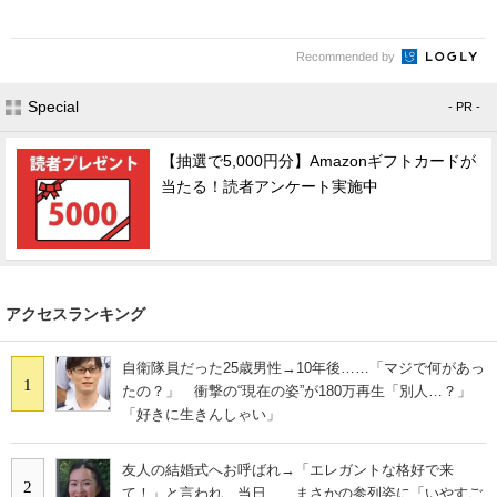
Recommended by
Special
- PR -
【抽選で5,000円分】Amazonギフトカードが
当たる！読者アンケート実施中
アクセスランキング
自衛隊員だった25歳男性→10年後……「マジで何があっ
1
たの？」 衝撃の“現在の姿”が180万再生「別人…？」
「好きに生きんしゃい」
友人の結婚式へお呼ばれ→「エレガントな格好で来
2
て！」と言われ、当日……まさかの参列姿に「いやすご