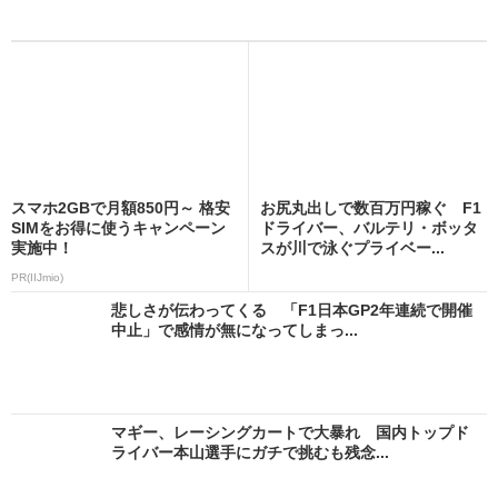
スマホ2GBで月額850円～ 格安
お尻丸出しで数百万円稼ぐ F1
SIMをお得に使うキャンペーン
ドライバー、バルテリ・ボッタ
実施中！
スが川で泳ぐプライベー...
PR(IIJmio)
悲しさが伝わってくる 「F1日本GP2年連続で開催
中止」で感情が無になってしまっ...
マギー、レーシングカートで大暴れ 国内トップド
ライバー本山選手にガチで挑むも残念...