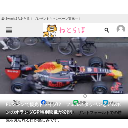
🎁 Switch 2もあたる！ プレゼントキャンペーン実施中！
ねとらぼメニュー
TOP
ニュース
エンタメ
クイズ
グルメ
地域
住まい
教育・育児
動物
リサーチ
2020/05/14 17:30（公開）
X
Share
LINE
hatena
会員記事
F1マシンで観光ドライブ!? フェルスタッペンとアルボ
ンのオランダGP特別映像が公開
レースは延期になってしまいましたが、ザントフォールトでの勝
メディア
負を見られる日が楽しみです。
注目記事を集めた総合ページ