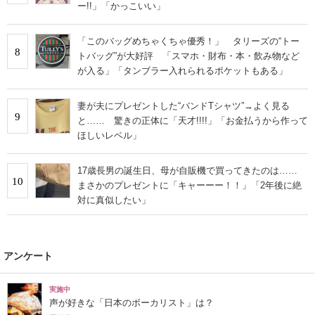
ー!!」「かっこいい」
「このバッグめちゃくちゃ優秀！」 タリーズの“トー
8
トバッグ”が大好評 「スマホ・財布・本・飲み物など
が入る」「タンブラー入れられるポケットもある」
妻が夫にプレゼントした“バンドTシャツ”→よく見る
9
と…… 驚きの正体に「天才!!!!」「お金払うから作って
ほしいレベル」
17歳長男の誕生日、母が自販機で買ってきたのは……
10
まさかのプレゼントに「キャーーー！！」「2年後に絶
対に真似したい」
アンケート
実施中
声が好きな「日本のボーカリスト」は？