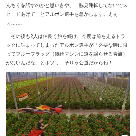
んちくを話すのかと思いきや、「脇見運転してないでス
ピードあげて」とアルボン選手を急かします。えぇ
ぇ……。
その後も2人は仲良く旅を続け、今度は前を走るトラ
ックに詰まってしまったアルボン選手が「必要な時に限
ってブルーフラッグ（後続マシンに道を譲らせる青旗）
がないんだな」とボソリ。そりゃ公道だからね！