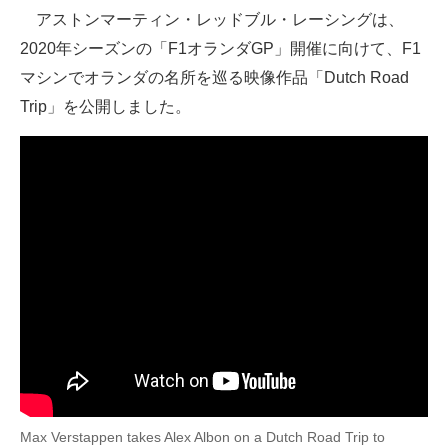
アストンマーティン・レッドブル・レーシングは、
ITの今と未来を見通す
2020年シーズンの「F1オランダGP」開催に向けて、F1
マシンでオランダの名所を巡る映像作品「Dutch Road
スマホと通信の最新トレンド
Trip」を公開しました。
進化するPCとデバイスの未来
好きが集まる 比べて選べる
ビジネスと働き方のヒント
AI活用のいまが分かる
企業ITのトレンドを詳説
経営リーダーのコミュニティ
マーケ×ITの今がよく分かる
ITエンジニア向け専門サイト
Max Verstappen takes Alex Albon on a Dutch Road Trip to