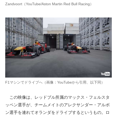
Zandvoort（YouTube/Aston Martin Red Bull Racing）
企業向けIT製品の総合サイト
IT製品の技術・比較・事例
製造業のIT導入・活用を支援
モノづくり技術者専門サイト
エレクトロニクス専門サイト
電子設計の基本と応用
エネルギーの専門メディア
F1マシンでドライブへ（画像：YouTubeから引用、以下同）
建設×テクノロジーの最前線
ちょっと気になるネットの話題
この映像は、レッドブル所属のマックス・フェルスタ
ッペン選手が、チームメイトのアレクサンダー・アルボ
ン選手を連れてオランダをドライブするというもの。ロ