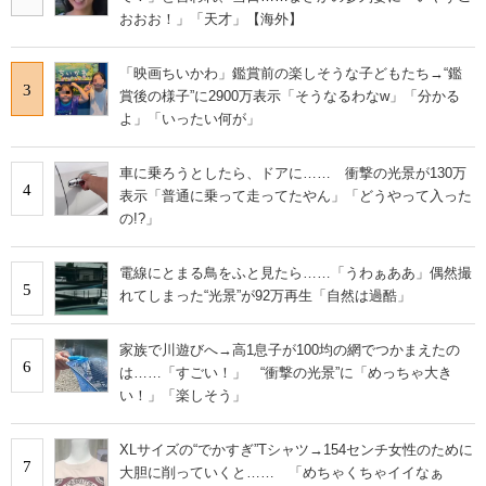
おおお！」「天才」【海外】
「映画ちいかわ」鑑賞前の楽しそうな子どもたち→“鑑
3
賞後の様子”に2900万表示「そうなるわなw」「分かる
よ」「いったい何が」
車に乗ろうとしたら、ドアに…… 衝撃の光景が130万
4
表示「普通に乗って走ってたやん」「どうやって入った
の!?」
電線にとまる鳥をふと見たら……「うわぁああ」偶然撮
5
れてしまった“光景”が92万再生「自然は過酷」
家族で川遊びへ→高1息子が100均の網でつかまえたの
6
は……「すごい！」 “衝撃の光景”に「めっちゃ大き
い！」「楽しそう」
XLサイズの“でかすぎ”Tシャツ→154センチ女性のために
7
大胆に削っていくと…… 「めちゃくちゃイイなぁ