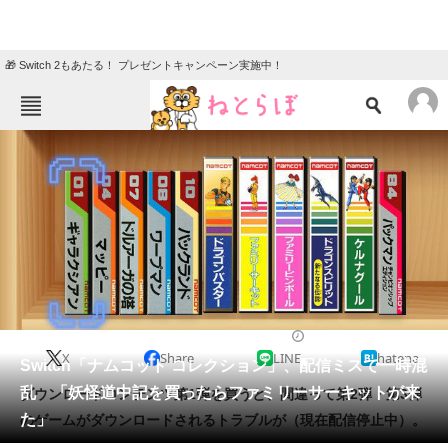
🎁 Switch 2もあたる！ プレゼントキャンペーン実施中！
ねとらぼメニュー
TOP
ニュース
エンタメ
クイズ
グルメ
地域
住まい
教育・育児
動物
リサーチ
2020/06/18 12:41（公開）
X
Share
LINE
hatena
会員記事
Switch「ナムコット コレクション」、配信ミスで一時混
乱 「妖怪道中記を買ったらファミリーサーキットが来
ダウンロードコンテンツ第1弾を買うと、間違って第2弾・第3弾
メディア
た」
のゲームがダウンロードされるトラブルが（現在配信停止中）。
注目記事を集めた総合ページ