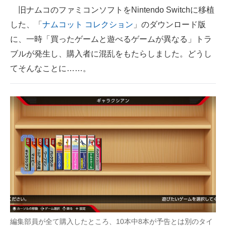
旧ナムコのファミコンソフトをNintendo Switchに移植
ITの今と未来を見通す
した、「
ナムコット コレクション
」のダウンロード版
に、一時「買ったゲームと遊べるゲームが異なる」トラ
スマホと通信の最新トレンド
ブルが発生し、購入者に混乱をもたらしました。どうし
進化するPCとデバイスの未来
てそんなことに……。
好きが集まる 比べて選べる
ビジネスと働き方のヒント
AI活用のいまが分かる
企業ITのトレンドを詳説
経営リーダーのコミュニティ
マーケ×ITの今がよく分かる
ITエンジニア向け専門サイト
編集部員が全て購入したところ、10本中8本が予告とは別のタイ