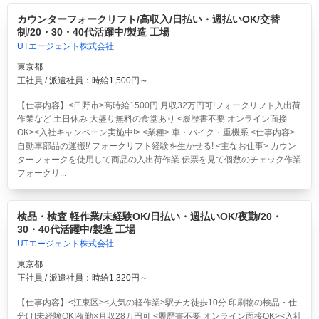
カウンターフォークリフト/高収入/日払い・週払いOK/交替
制/20・30・40代活躍中/製造 工場
UTエージェント株式会社
東京都
正社員 / 派遣社員：時給1,500円～
【仕事内容】<日野市>高時給1500円 月収32万円可!フォークリフト入出荷
作業など 土日休み 大盛り無料の食堂あり <履歴書不要 オンライン面接
OK><入社キャンペーン実施中!> <業種> 車・バイク・重機系 <仕事内容>
自動車部品の運搬!/ フォークリフト経験を生かせる! <主なお仕事> カウン
ターフォークを使用して商品の入出荷作業 伝票を見て個数のチェック作業
フォークリ...
検品・検査 軽作業/未経験OK/日払い・週払いOK/夜勤/20・
30・40代活躍中/製造 工場
UTエージェント株式会社
東京都
正社員 / 派遣社員：時給1,320円～
【仕事内容】<江東区><人気の軽作業>駅チカ徒歩10分 印刷物の検品・仕
分け!未経験OK!夜勤×月収28万円可 <履歴書不要 オンライン面接OK><入社