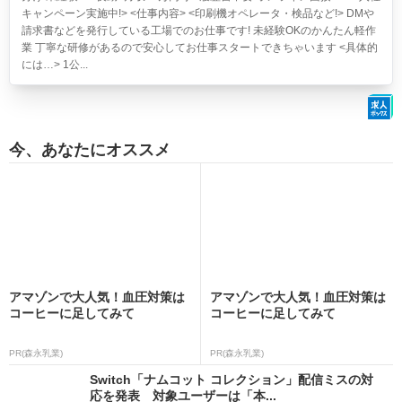
キャンペーン実施中!> <仕事内容> <印刷機オペレータ・検品など!> DMや
請求書などを発行している工場でのお仕事です! 未経験OKのかんたん軽作
業 丁寧な研修があるので安心してお仕事スタートできちゃいます <具体的
には…> 1公...
今、あなたにオススメ
アマゾンで大人気！血圧対策は
アマゾンで大人気！血圧対策は
コーヒーに足してみて
コーヒーに足してみて
PR(森永乳業)
PR(森永乳業)
Switch「ナムコット コレクション」配信ミスの対
応を発表 対象ユーザーは「本...