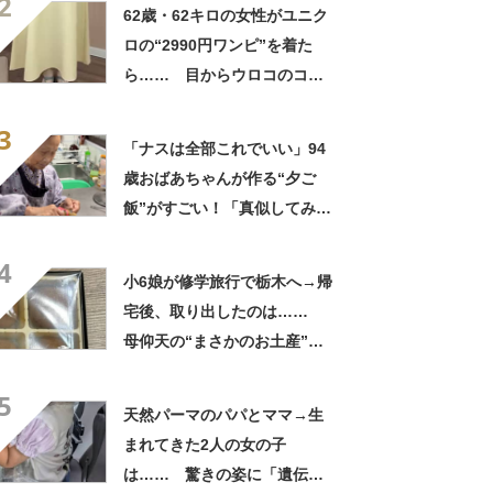
2
良すぎる」
62歳・62キロの女性がユニク
ロの“2990円ワンピ”を着た
ら…… 目からウロコのコー
デに「全色ほしいくらい」
3
「参考になりました」
「ナスは全部これでいい」94
歳おばあちゃんが作る“夕ご
飯”がすごい！「真似してみま
す」「憧れます」
4
小6娘が修学旅行で栃木へ→帰
宅後、取り出したのは……
母仰天の“まさかのお土産”に
「仕掛けが凄すぎる!!」「娘
5
から賄賂がw」
天然パーマのパパとママ→生
まれてきた2人の女の子
は…… 驚きの姿に「遺伝っ