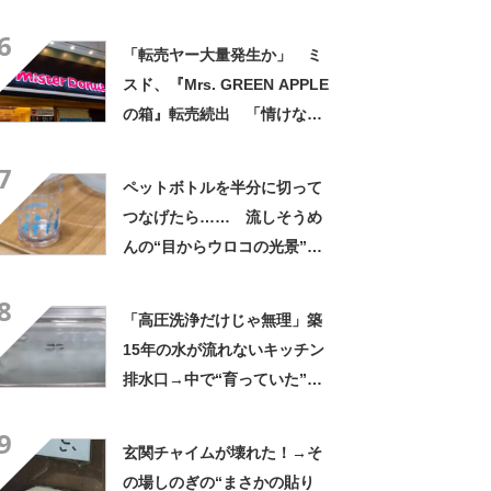
て不思議ですね」
6
「転売ヤー大量発生か」 ミ
スド、『Mrs. GREEN APPLE
の箱』転売続出 「情けない
と思わないのかな」「呆れる
7
わ」 2500円での出品も
ペットボトルを半分に切って
つなげたら…… 流しそうめ
んの“目からウロコの光景”に
「えっ!? 天才すぎて」「夏
8
休みに絶対やる」
「高圧洗浄だけじゃ無理」築
15年の水が流れないキッチン
排水口→中で“育っていた”の
は…… 衝撃の光景に「排水
9
って大変」
玄関チャイムが壊れた！→そ
の場しのぎの“まさかの貼り