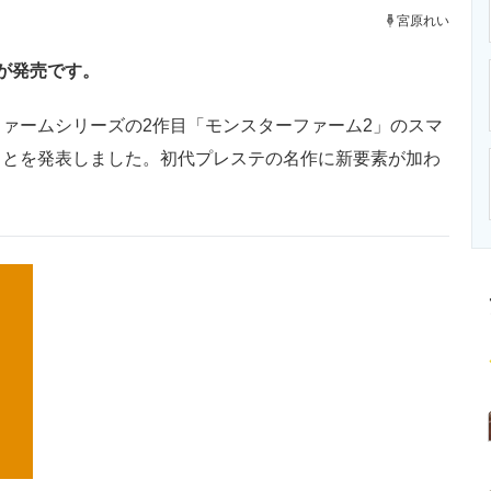
ニクス専門サイト
電子設計の基本と応用
エネルギーの専
宮原れい
が発売です。
ァームシリーズの2作目「モンスターファーム2」のスマ
発売することを発表しました。初代プレステの名作に新要素が加わ