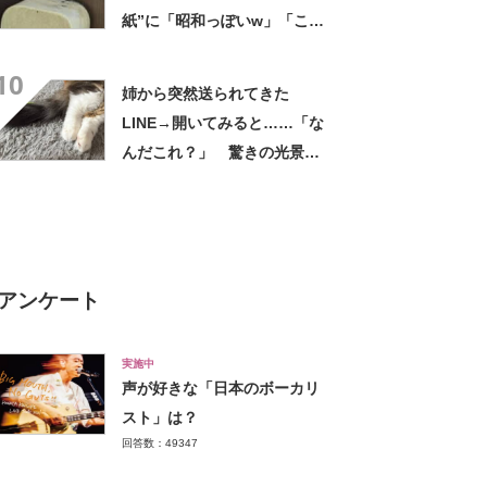
紙”に「昭和っぽいw」「こん
なん貼ったら連呼やで」
10
姉から突然送られてきた
LINE→開いてみると……「な
んだこれ？」 驚きの光景に
「天才」「僕は敬意を表する
ッ！」
アンケート
実施中
声が好きな「日本のボーカリ
スト」は？
回答数：49347