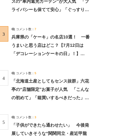
ズの“車内遮光カーテン”が大人気 「プ
ライバシーも保てて安心」「ぐっすり眠
れました」（2/2） | ライフ ねとらぼリ
サーチ：2ページ目
コメント数：
7
3
兵庫県の「ケーキ」の名店10選！ 一番
うまいと思う店はどこ？【7月12日は
「デコレーションケーキの日」！】
（2/4） | 兵庫県 ねとらぼリサーチ：2ペ
ージ目
コメント数：
5
4
「北海道土産としてもセンス抜群」六花
亭の“店舗限定”お菓子が人気 「こんな
の初めて」「箱買いするべきだった」
（1/2） | 北海道 ねとらぼリサーチ
コメント数：
3
5
「子供ができたら通わせたい」 今後発
展していきそうな“関関同立・産近甲龍