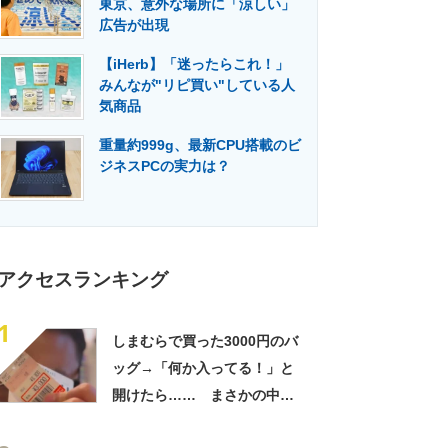
東京、意外な場所に「涼しい」
門メディア
建設×テクノロジーの最前線
広告が出現
【iHerb】「迷ったらこれ！」
みんなが"リピ買い"している人
気商品
重量約999g、最新CPU搭載のビ
ジネスPCの実力は？
アクセスランキング
1
しまむらで買った3000円のバ
ッグ→「何か入ってる！」と
開けたら…… まさかの中身
に「買いに走った」「コスパ