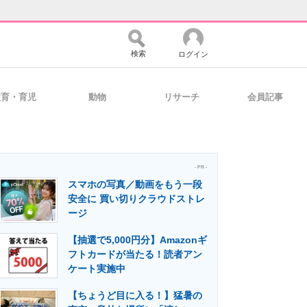
検索
ログイン
教育・育児
動物
リサーチ
会員記事
バイスの未来
好きが集まる 比べて選べる
- PR -
スマホの写真／動画をもう一段
コミュニティ
マーケ×ITの今がよく分かる
安全に 買い切りクラウドストレ
ージ
【抽選で5,000円分】Amazonギ
・活用を支援
フトカードが当たる！読者アン
ケート実施中
【ちょうど目に入る！】猛暑の