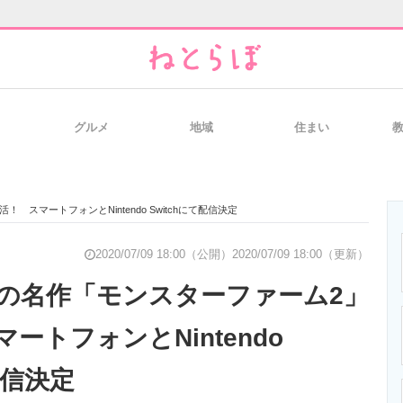
グルメ
地域
住まい
と未来を見通す
スマホと通信の最新トレンド
進化するPCとデ
スマートフォンとNintendo Switchにて配信決定
のいまが分かる
企業ITのトレンドを詳説
経営リーダーの
2020/07/09 18:00（公開）
2020/07/09 18:00（更新）
の名作「モンスターファーム2」
ートフォンとNintendo
T製品の総合サイト
IT製品の技術・比較・事例
製造業のIT導入
配信決定