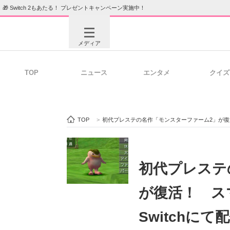
🎁 Switch 2もあたる！ プレゼントキャンペーン実施中！
メディア
TOP
ニュース
エンタメ
クイズ
注目記事を集めた総合ページ
ITの今
TOP
>
初代プレステの名作「モンスターファーム2」が復活！ 
ビジネスと働き方のヒント
AI活用
初代プレステ
が復活！ スマ
ITエンジニア向け専門サイト
企業向けI
Switchにて