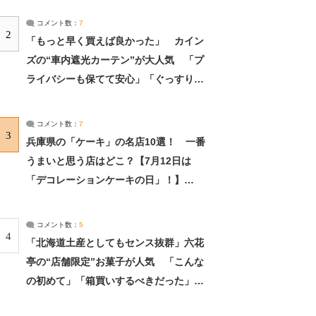
コメント数：
7
2
「もっと早く買えば良かった」 カイン
ズの“車内遮光カーテン”が大人気 「プ
ライバシーも保てて安心」「ぐっすり眠
れました」（2/2） | ライフ ねとらぼリ
サーチ：2ページ目
コメント数：
7
3
兵庫県の「ケーキ」の名店10選！ 一番
うまいと思う店はどこ？【7月12日は
「デコレーションケーキの日」！】
（2/4） | 兵庫県 ねとらぼリサーチ：2ペ
ージ目
コメント数：
5
4
「北海道土産としてもセンス抜群」六花
亭の“店舗限定”お菓子が人気 「こんな
の初めて」「箱買いするべきだった」
（1/2） | 北海道 ねとらぼリサーチ