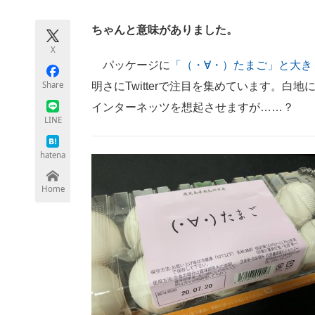
モノづくり技術者専門サイト
エレクトロ
ちゃんと意味がありました。
X
パッケージに
「（・∀・）たまご」と大き
ちょっと気になるネットの話題
Share
明さにTwitterで注目を集めています。
インターネッツを想起させますが……？
LINE
hatena
Home