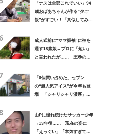
5
「ナスは全部これでいい」94
歳おばあちゃんが作る“夕ご
飯”がすごい！「真似してみま
す」「憧れます」
6
成人式前に“ママ振袖”に袖を
通す18歳娘→プロに「短い」
と言われたが…… 圧巻の着
姿に「素敵ねぇうっとり」
7
「綺麗さが引き立ちます」
「6個買い占めた」セブン
の“超人気アイス”が今年も登
場 「シャリシャリ濃厚」
「ちょーーーうまい」「箱で
8
欲しいよこれ」「喫茶店で出
山Pに憧れ続けたサッカー少年
てきてもおかしくない」
→13年後…… 現在の姿に
「えっぐい」「本気すぎて尊