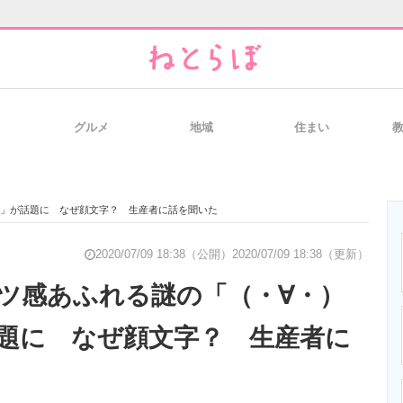
グルメ
地域
住まい
と未来を見通す
スマホと通信の最新トレンド
進化するPCとデ
ご」が話題に なぜ顔文字？ 生産者に話を聞いた
のいまが分かる
企業ITのトレンドを詳説
経営リーダーの
2020/07/09 18:38（公開）
2020/07/09 18:38（更新）
ツ感あふれる謎の「（・∀・）
題に なぜ顔文字？ 生産者に
T製品の総合サイト
IT製品の技術・比較・事例
製造業のIT導入