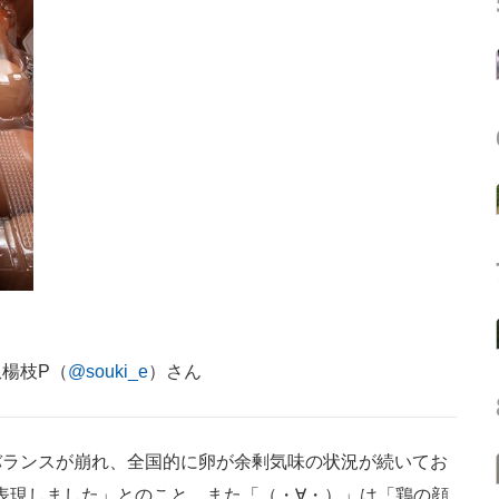
楊枝P（
@souki_e
）さん
ランスが崩れ、全国的に卵が余剰気味の状況が続いてお
で表現しました」とのこと。また「（・∀・）」は「鶏の顔