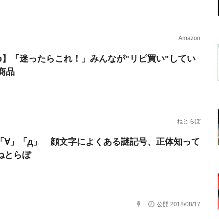
Amazon
erb】「迷ったらこれ！」みんなが"リピ買い"してい
商品
ねとらぼ
「∀」「д」 顔文字によくある謎記号、正体知って
 ねとらぼ
公開 2018/08/17