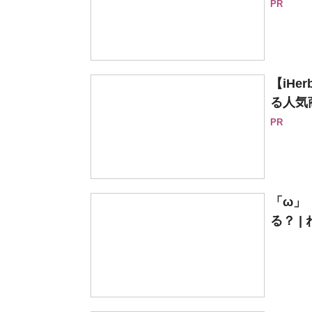
PR
【iH
る人気
PR
「ω」
る？ |