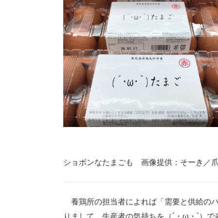
ショボンなたまごも 画像提供：そーき／爪
養鶏所の担当者によれば「需要と供給のバ
りまして、生産者の気持ちを（´・ω・`）