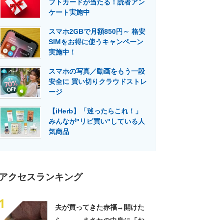
フトカードが当たる！読者アン
門メディア
建設×テクノロジーの最前線
ケート実施中
スマホ2GBで月額850円～ 格安
SIMをお得に使うキャンペーン
実施中！
スマホの写真／動画をもう一段
安全に 買い切りクラウドストレ
ージ
【iHerb】「迷ったらこれ！」
みんなが"リピ買い"している人
気商品
アクセスランキング
1
夫が買ってきた赤福→開けた