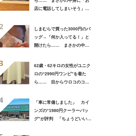
ら…… まさかの中身に「お
店に電話してしまいそう」
「さすがに初めて見ました
2
笑」と107万表示
しまむらで買った3000円のバ
ッグ→「何か入ってる！」と
開けたら…… まさかの中身
に「買いに走った」「コスパ
3
良すぎる」
62歳・62キロの女性がユニク
ロの“2990円ワンピ”を着た
ら…… 目からウロコのコー
デに「全色ほしいくらい」
4
「参考になりました」
「車に常備しました」 カイ
ンズの“1980円クーラーバッ
グ”が評判 「ちょうどいい大
きさ」「保冷剤を止めるベル
トが良い」