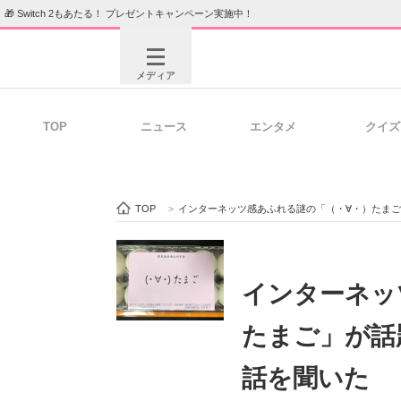
🎁 Switch 2もあたる！ プレゼントキャンペーン実施中！
メディア
TOP
ニュース
エンタメ
クイズ
注目記事を集めた総合ページ
ITの今
TOP
>
インターネッツ感あふれる謎の「（・∀・）たま
ビジネスと働き方のヒント
AI活用
インターネッ
たまご」が話
ITエンジニア向け専門サイト
企業向けI
話を聞いた