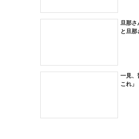
旦那さ
と旦那
一見、
これ」