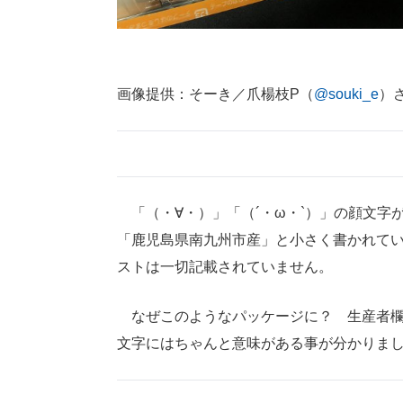
画像提供：そーき／爪楊枝P（
@souki_e
）
「（・∀・）」「（´・ω・`）」の顔文字
「鹿児島県南九州市産」と小さく書かれて
ストは一切記載されていません。
なぜこのようなパッケージに？ 生産者欄
文字にはちゃんと意味がある事が分かりま