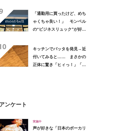
敬する」と49万再生
9
「通勤用に買ったけど、めち
ゃくちゃ良い！」 モンベル
の“ビジネスリュック”が好
評 「615グラムで軽い」
10
「たくさん入る」「満員電車
キッチンでバッタを発見→近
に乗りやすくなった」
付いてみると…… まさかの
正体に驚き「ヒィっ！」「心
臓に悪いよね、、、」
アンケート
実施中
声が好きな「日本のボーカリ