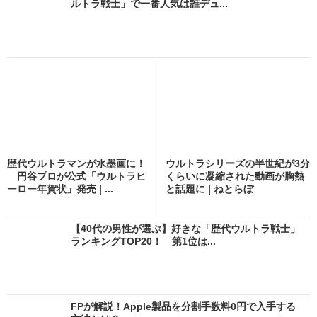
ルトラ戦士」で一番人気は誰デュ...
歴代ウルトラマンが水墨画に！
ウルトラシリーズの半世紀が3分
円谷プロが公式「ウルトラヒ
くらいに凝縮された動画が胸熱
ーロー年賀状」発売 | ...
と話題に | ねとらぼ
【40代の男性が選ぶ】好きな「歴代ウルトラ戦士」
ランキングTOP20！ 第1位は...
FPが解説！Apple製品を分割手数料0円で入手する