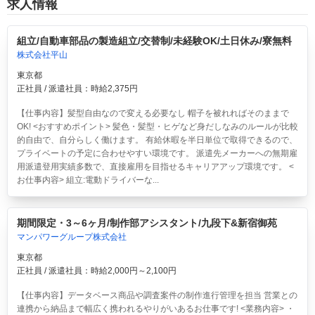
求人情報
組立/自動車部品の製造組立/交替制/未経験OK/土日休み/寮無料
株式会社平山
東京都
正社員 / 派遣社員：時給2,375円
【仕事内容】髪型自由なので変える必要なし 帽子を被れればそのままで
OK! <おすすめポイント> 髪色・髪型・ヒゲなど身だしなみのルールが比較
的自由で、自分らしく働けます。 有給休暇を半日単位で取得できるので、
プライベートの予定に合わせやすい環境です。 派遣先メーカーへの無期雇
用派遣登用実績多数で、直接雇用を目指せるキャリアアップ環境です。 <
お仕事内容> 組立:電動ドライバーな...
期間限定・3～6ヶ月/制作部アシスタント/九段下&新宿御苑
マンパワーグループ株式会社
東京都
正社員 / 派遣社員：時給2,000円～2,100円
【仕事内容】データベース商品や調査案件の制作進行管理を担当 営業との
連携から納品まで幅広く携われるやりがいあるお仕事です! <業務内容> ・