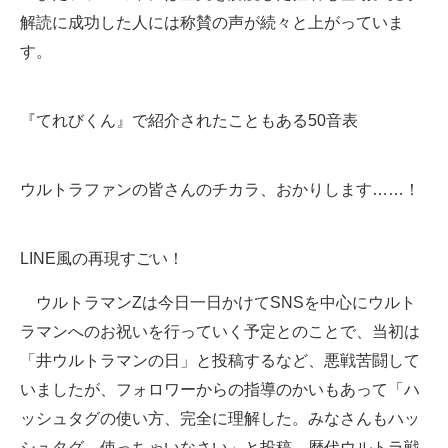
解読に成功した人には称賛の声が続々と上がっていま
ITの今と未来を見通す
す。
スマホと通信の最新トレンド
『てれびくん』で紹介されたこともある50音表
進化するPCとデバイスの未来
好きが集まる 比べて選べる
ウルトラファンの皆さんのチカラ、おかりします……！
ビジネスと働き方のヒント
AI活用のいまが分かる
LINE風の再現すごい！
企業ITのトレンドを詳説
ウルトラマンZは今日一日かけてSNSを中心にウルト
ラマンへのお祝いを行っていく予定とのことで、当初は
経営リーダーのコミュニティ
「井ウルトラマンの日」と投稿するなど、悪戦苦闘して
マーケ×ITの今がよく分かる
いましたが、フォロワーからの指導のかいもあって「ハ
ッシュタグの使い方、完全に理解した。みなさんもハッ
ITエンジニア向け専門サイト
シュタグ、使っちゃいなさい」と投稿。歴代ウルトラ戦