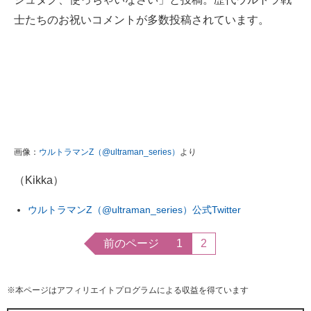
企業向けIT製品の総合サイト
士たちのお祝いコメントが多数投稿されています。
IT製品の技術・比較・事例
製造業のIT導入・活用を支援
モノづくり技術者専門サイト
エレクトロニクス専門サイト
画像：
ウルトラマンZ（@ultraman_series）
より
電子設計の基本と応用
（Kikka）
エネルギーの専門メディア
ウルトラマンZ（@ultraman_series）公式Twitter
建設×テクノロジーの最前線
前のページ
1
2
ちょっと気になるネットの話題
※本ページはアフィリエイトプログラムによる収益を得ています