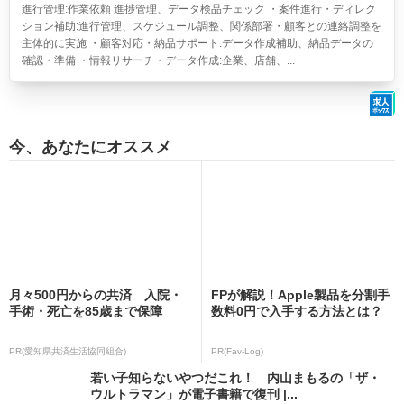
進行管理:作業依頼 進捗管理、データ検品チェック ・案件進行・ディレク
ション補助:進行管理、スケジュール調整、関係部署・顧客との連絡調整を
主体的に実施 ・顧客対応・納品サポート:データ作成補助、納品データの
確認・準備 ・情報リサーチ・データ作成:企業、店舗、...
今、あなたにオススメ
月々500円からの共済 入院・
FPが解説！Apple製品を分割手
手術・死亡を85歳まで保障
数料0円で入手する方法とは？
PR(愛知県共済生活協同組合)
PR(Fav-Log)
若い子知らないやつだこれ！ 内山まもるの「ザ・
ウルトラマン」が電子書籍で復刊 |...