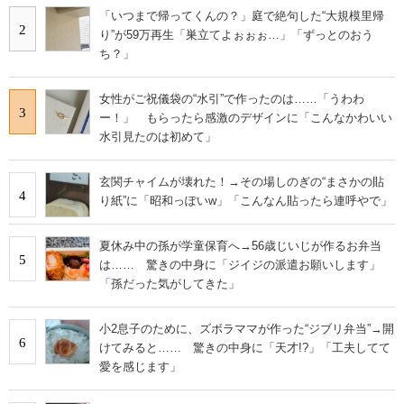
「いつまで帰ってくんの？」庭で絶句した“大規模里帰
2
り”が59万再生「巣立てよぉぉぉ…」「ずっとのおう
ち？」
女性がご祝儀袋の“水引”で作ったのは……「うわわ
3
ー！」 もらったら感激のデザインに「こんなかわいい
水引見たのは初めて」
玄関チャイムが壊れた！→その場しのぎの“まさかの貼
4
り紙”に「昭和っぽいw」「こんなん貼ったら連呼やで」
夏休み中の孫が学童保育へ→56歳じいじが作るお弁当
5
は…… 驚きの中身に「ジイジの派遣お願いします」
「孫だった気がしてきた」
小2息子のために、ズボラママが作った“ジブリ弁当”→開
6
けてみると…… 驚きの中身に「天才!?」「工夫してて
愛を感じます」