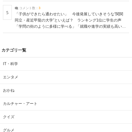
コメント数：
3
5
「子供ができたら通わせたい」 今後発展していきそうな“関関
同立・産近甲龍の大学”といえば？ ランキング1位に学生の声
「学問の街のように多様に学べる」「就職や進学の実績も高い」
| 大学 ねとらぼリサーチ
カテゴリ一覧
IT・科学
エンタメ
おかね
カルチャー・アート
クイズ
グルメ