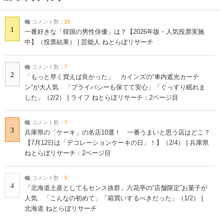
コメント数：
20
1
一番好きな「韓国の男性俳優」は？【2026年版・人気投票実施
中】（投票結果） | 芸能人 ねとらぼリサーチ
コメント数：
7
2
「もっと早く買えば良かった」 カインズの“車内遮光カーテ
ン”が大人気 「プライバシーも保てて安心」「ぐっすり眠れま
した」（2/2） | ライフ ねとらぼリサーチ：2ページ目
コメント数：
7
3
兵庫県の「ケーキ」の名店10選！ 一番うまいと思う店はどこ？
【7月12日は「デコレーションケーキの日」！】（2/4） | 兵庫県
ねとらぼリサーチ：2ページ目
コメント数：
5
4
「北海道土産としてもセンス抜群」六花亭の“店舗限定”お菓子が
人気 「こんなの初めて」「箱買いするべきだった」（1/2） |
北海道 ねとらぼリサーチ