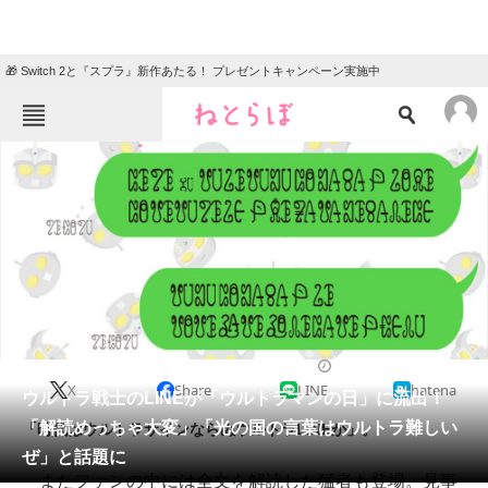
🎁 Switch 2と『スプラ』新作あたる！ プレゼントキャンペーン実施中
ねとらぼメニュー
TOP
ニュース
エンタメ
クイズ
グルメ
地域
住まい
教育・育児
動物
リサーチ
2020/07/10 14:00（公開）
X
Share
LINE
hatena
会員記事
ウルトラ戦士のLINEが「ウルトラマンの日」に流出！
「解読めっちゃ大変」「光の国の言葉はウルトラ難しい
「時代はウルトラサインならぬウルトラLINEか」。
メディア
ぜ」と話題に
またファンの中には全文を解読した猛者も登場。見事
注目記事を集めた総合ページ