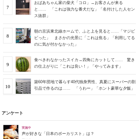
おばあちゃん家の柴犬「コロ」→お客さんが来る
7
と…… 「これは強力な番犬だな」「名付けした人セン
ス抜群」
朝の京浜東北線ホームで、ふと上を見ると……「マジビ
8
ビった」 まさかの光景に「これは焦る」「利用してる
のに気が付かなかった」
食べきれなかったスイカ→四角にカットして…… 驚き
9
の仕上がりに「これは良い！」「やってみます」
築60年団地で暮らす40代独身男性、真夏にスーパーの割
10
引品で作るのは…… 「うわー」「ホント豪華な夕飯」
アンケート
実施中
声が好きな「日本のボーカリスト」は？