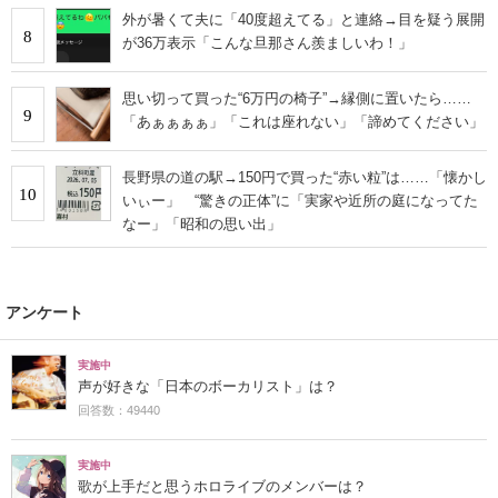
外が暑くて夫に「40度超えてる」と連絡→目を疑う展開
8
が36万表示「こんな旦那さん羨ましいわ！」
思い切って買った“6万円の椅子”→縁側に置いたら……
9
「あぁぁぁぁ」「これは座れない」「諦めてください」
長野県の道の駅→150円で買った“赤い粒”は……「懐かし
10
いぃー」 “驚きの正体”に「実家や近所の庭になってた
なー」「昭和の思い出」
アンケート
実施中
声が好きな「日本のボーカリスト」は？
回答数：49440
実施中
歌が上手だと思うホロライブのメンバーは？