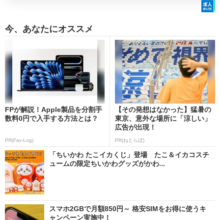
今、あなたにオススメ
FPが解説！Apple製品を分割手
【その発想はなかった】猛暑の
数料0円で入手する方法とは？
東京、意外な場所に「涼しい」
広告が出現！
PR(Fav-Log)
PR(ねとらぼ)
「ちいかわ たこイカくじ」登場 たこ＆イカコスチ
ュームの限定ちいかわグッズがかわ...
スマホ2GBで月額850円～ 格安SIMをお得に使うキ
ャンペーン実施中！