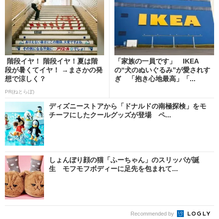
階段イヤ！ 階段イヤ！夏は階
「家族の一員です」 IKEA
段が暑くてイヤ！ →まさかの発
の“犬のぬいぐるみ”が愛されす
想で涼しく？
ぎ 「抱き心地最高」「...
PR(ねとらぼ)
ディズニーストアから「ドナルドの南極探検」をモ
チーフにしたクールグッズが登場 ペ...
しょんぼり顔の猫「ふーちゃん」のスリッパが誕
生 モフモフボディーに足先を包まれて...
Recommended by