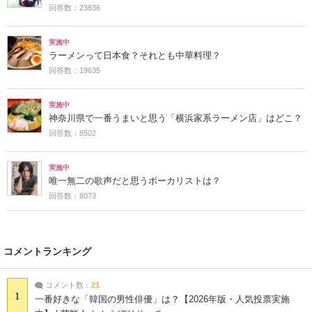
回答数：23836
実施中
ラーメンって日本食？それとも中華料理？
回答数：19635
実施中
神奈川県で一番うまいと思う「横浜家系ラーメン店」はどこ？
回答数：8502
実施中
唯一無二の歌声だと思うボーカリストは？
回答数：8073
コメントランキング
コメント数：
21
1
一番好きな「韓国の男性俳優」は？【2026年版・人気投票実施