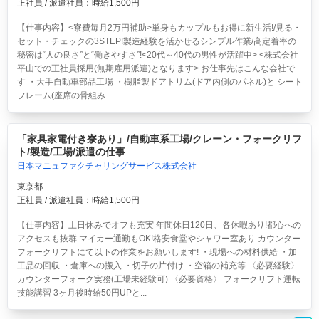
正社員 / 派遣社員：時給1,500円
【仕事内容】<寮費毎月2万円補助>単身もカップルもお得に新生活!/見る・
セット・チェックの3STEP!製造経験を活かせるシンプル作業/高定着率の
秘密は“人の良さ”と“働きやすさ”!<20代～40代の男性が活躍中> <株式会社
平山での正社員採用(無期雇用派遣)となります> お仕事先はこんな会社で
す ・大手自動車部品工場 ・樹脂製ドアトリム(ドア内側のパネル)と シート
フレーム(座席の骨組み...
「家具家電付き寮あり」/自動車系工場/クレーン・フォークリフ
ト/製造/工場/派遣の仕事
日本マニュファクチャリングサービス株式会社
東京都
正社員 / 派遣社員：時給1,500円
【仕事内容】土日休みでオフも充実 年間休日120日、各休暇あり!都心への
アクセスも抜群 マイカー通勤もOK!格安食堂やシャワー室あり カウンター
フォークリフトにて以下の作業をお願いします! ・現場への材料供給 ・加
工品の回収 ・倉庫への搬入 ・切子の片付け ・空箱の補充等 〈必要経験〉
カウンターフォーク実務(工場未経験可) 〈必要資格〉 フォークリフト運転
技能講習 3ヶ月後時給50円UPと...