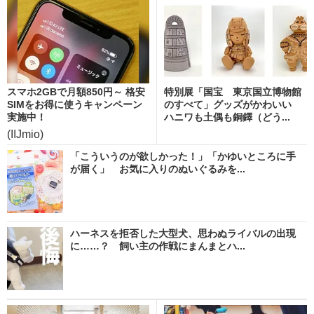
スマホ2GBで月額850円～ 格安
特別展「国宝 東京国立博物館
SIMをお得に使うキャンペーン
のすべて」グッズがかわいい
実施中！
ハニワも土偶も銅鐸（どう...
(IIJmio)
「こういうのが欲しかった！」「かゆいところに手
が届く」 お気に入りのぬいぐるみを...
ハーネスを拒否した大型犬、思わぬライバルの出現
に……？ 飼い主の作戦にまんまとハ...