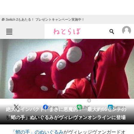
🎁 Switch 2もあたる！ プレゼントキャンペーン実施中！
ねとらぼメニュー
TOP
ニュース
エンタメ
クイズ
グルメ
地域
住まい
教育・育児
動物
リサーチ
2020/07/11 21:00（公開）
X
Share
LINE
hatena
会員記事
絶大なインパクト、まさに悪魔的！ 最大約66センチの
「蛸の手」ぬいぐるみがヴィレヴァンオンラインに登場
手や指を入れて蛸になりきることもできる！
メディア
「蛸の手」のぬいぐるみ
がヴィレッジヴァンガードオ
注目記事を集めた総合ページ