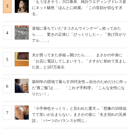
「もう泣きそう」川口春奈、純白ウエディングドレス姿
3
にネット騒然「ほんとに綺麗」「この笑顔が切なすぎ
る」
道端に落ちていた“タコさんウインナー”→拾ってみた
4
ら…… 驚きの正体に「びっくりした～」「焦げ目がリ
アル……」
夫が買ってきた赤福→開けたら…… まさかの中身に
5
「お店に電話してしまいそう」「さすがに初めて見まし
た笑」と107万表示
築60年の団地で暮らす20代女性→自分のためだけに作っ
6
た“夜ご飯”は…… 「これぞ手料理」「こんな女性にな
りたい！」
「小手伸也そっくり」と言われた愛犬→「想像の10倍似
7
てて笑いが止まらない」まさかの姿に「生き別れの兄弟
説」「パーツのバランスが同じ」