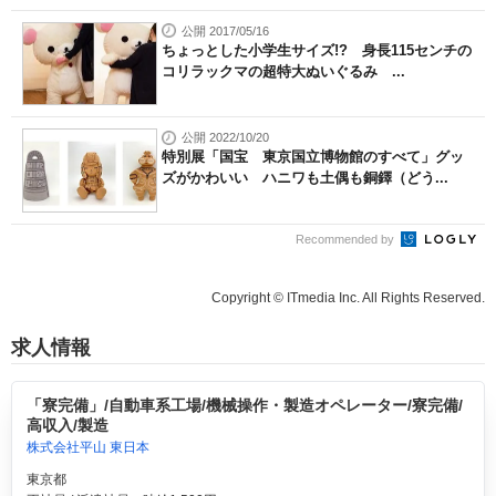
公開 2017/05/16
ちょっとした小学生サイズ!? 身長115センチの
コリラックマの超特大ぬいぐるみ ...
公開 2022/10/20
特別展「国宝 東京国立博物館のすべて」グッ
ズがかわいい ハニワも土偶も銅鐸（どう...
Recommended by
Copyright © ITmedia Inc. All Rights Reserved.
求人情報
「寮完備」/自動車系工場/機械操作・製造オペレーター/寮完備/
高収入/製造
株式会社平山 東日本
東京都