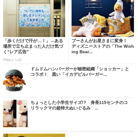
「歩くだけで汗が…！」→ある
プーさんがお星さまに変身！
場所で立ち止まった人だけ気づ
ディズニーストアの「The Wish
く“レア広告”
ing Bear...
PR(ねとらぼ)
ドムドムハンバーガーが秘密組織「ショッカー」と
コラボ！ 黒い「イカデビルバーガー...
ちょっとした小学生サイズ!? 身長115センチのコ
リラックマの超特大ぬいぐるみ ...