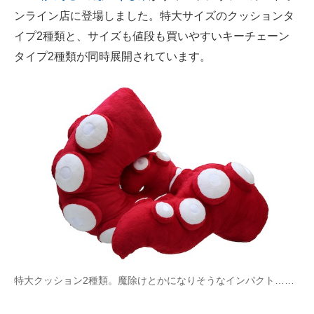
ンライン店に登場しました。特大サイズのクッションタ
ITの今と未来を見通す
イプ2種類と、サイズも値段も買いやすいキーチェーン
タイプ2種類が同時展開されています。
スマホと通信の最新トレンド
進化するPCとデバイスの未来
好きが集まる 比べて選べる
ビジネスと働き方のヒント
AI活用のいまが分かる
企業ITのトレンドを詳説
経営リーダーのコミュニティ
マーケ×ITの今がよく分かる
特大クッション2種類。魔除けとかになりそうなインパクト……
ITエンジニア向け専門サイト