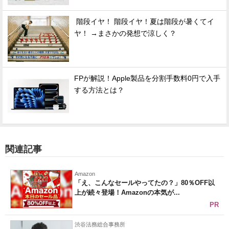
階段イヤ！ 階段イヤ！夏は階段が暑くてイ
ヤ！ →まさかの発想で涼しく？
FPが解説！Apple製品を分割手数料0円で入手
する方法とは？
関連記事
Amazon
「え、こんなセールやってたの？」80％OFF以
上が続々登場！Amazonの本気が...
PR
渋谷法務総合事務所