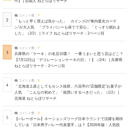
中】 | 芸能人 ねとらぼリサーチ
コメント数：
7
2
「もっと早く買えば良かった」 カインズの“車内遮光カーテ
ン”が大人気 「プライバシーも保てて安心」「ぐっすり眠れま
した」（2/2） | ライフ ねとらぼリサーチ：2ページ目
コメント数：
7
3
兵庫県の「ケーキ」の名店10選！ 一番うまいと思う店はどこ？
【7月12日は「デコレーションケーキの日」！】（2/4） | 兵庫県
ねとらぼリサーチ：2ページ目
コメント数：
5
4
「北海道土産としてもセンス抜群」六花亭の“店舗限定”お菓子が
人気 「こんなの初めて」「箱買いするべきだった」（1/2） |
北海道 ねとらぼリサーチ
コメント数：
3
5
【バレーボール】ネーションズリーグ日本ラウンドで活躍を期待
している「日本男子バレー代表選手」は？【2026年版・人気投