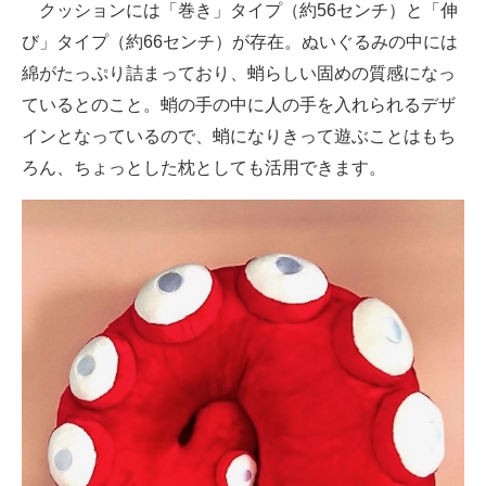
クッションには「巻き」タイプ（約56センチ）と「伸
企業向けIT製品の総合サイト
び」タイプ（約66センチ）が存在。ぬいぐるみの中には
綿がたっぷり詰まっており、蛸らしい固めの質感になっ
IT製品の技術・比較・事例
ているとのこと。蛸の手の中に人の手を入れられるデザ
製造業のIT導入・活用を支援
インとなっているので、蛸になりきって遊ぶことはもち
モノづくり技術者専門サイト
ろん、ちょっとした枕としても活用できます。
エレクトロニクス専門サイト
電子設計の基本と応用
エネルギーの専門メディア
建設×テクノロジーの最前線
ちょっと気になるネットの話題