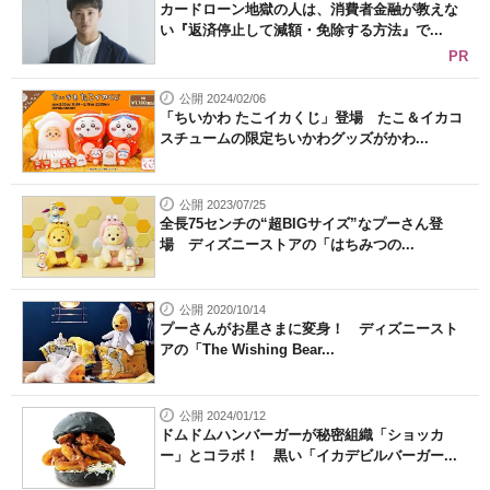
カードローン地獄の人は、消費者金融が教えな
い『返済停止して減額・免除する方法』で...
PR
公開 2024/02/06
「ちいかわ たこイカくじ」登場 たこ＆イカコ
スチュームの限定ちいかわグッズがかわ...
公開 2023/07/25
全長75センチの“超BIGサイズ”なプーさん登
場 ディズニーストアの「はちみつの...
公開 2020/10/14
プーさんがお星さまに変身！ ディズニースト
アの「The Wishing Bear...
公開 2024/01/12
ドムドムハンバーガーが秘密組織「ショッカ
ー」とコラボ！ 黒い「イカデビルバーガー...