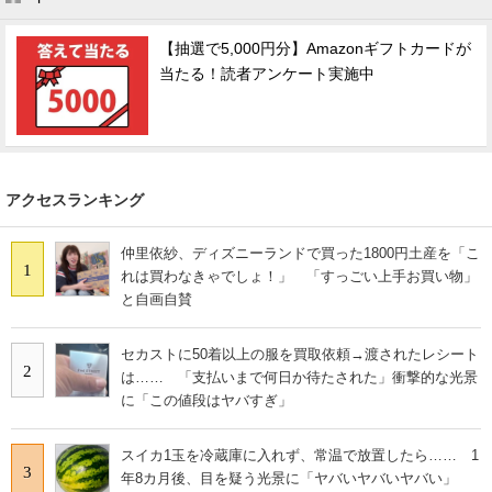
【抽選で5,000円分】Amazonギフトカードが
当たる！読者アンケート実施中
アクセスランキング
仲里依紗、ディズニーランドで買った1800円土産を「こ
1
れは買わなきゃでしょ！」 「すっごい上手お買い物」
と自画自賛
セカストに50着以上の服を買取依頼→渡されたレシート
2
は…… 「支払いまで何日か待たされた」衝撃的な光景
に「この値段はヤバすぎ」
スイカ1玉を冷蔵庫に入れず、常温で放置したら…… 1
3
年8カ月後、目を疑う光景に「ヤバいヤバいヤバい」