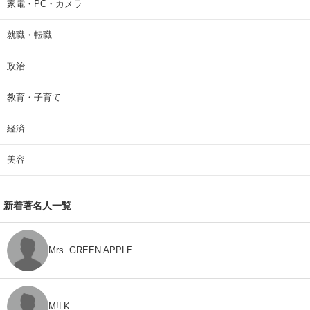
家電・PC・カメラ
就職・転職
政治
教育・子育て
経済
美容
新着著名人一覧
Mrs. GREEN APPLE
M!LK