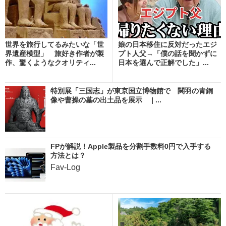
世界を旅行してるみたいな「世
娘の日本移住に反対だったエジ
界遺産模型」 旅好き作者が製
プト人父→「僕の話を聞かずに
作、驚くようなクオリティ...
日本を選んで正解でした」...
特別展「三国志」が東京国立博物館で 関羽の青銅
像や曹操の墓の出土品を展示 | ...
FPが解説！Apple製品を分割手数料0円で入手する
方法とは？
Fav-Log