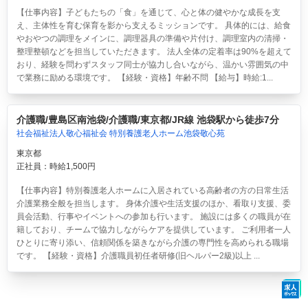
【仕事内容】子どもたちの「食」を通じて、心と体の健やかな成長を支
え、主体性を育む保育を影から支えるミッションです。 具体的には、給食
やおやつの調理をメインに、調理器具の準備や片付け、調理室内の清掃・
整理整頓などを担当していただきます。 法人全体の定着率は90%を超えて
おり、経験を問わずスタッフ同士が協力し合いながら、温かい雰囲気の中
で業務に励める環境です。 【経験・資格】年齢不問 【給与】時給:1...
介護職/豊島区南池袋/介護職/東京都/JR線 池袋駅から徒歩7分
社会福祉法人敬心福祉会 特別養護老人ホーム池袋敬心苑
東京都
正社員：時給1,500円
【仕事内容】特別養護老人ホームに入居されている高齢者の方の日常生活
介護業務全般を担当します。 身体介護や生活支援のほか、看取り支援、委
員会活動、行事やイベントへの参加も行います。 施設には多くの職員が在
籍しており、チームで協力しながらケアを提供しています。 ご利用者一人
ひとりに寄り添い、信頼関係を築きながら介護の専門性を高められる職場
です。 【経験・資格】介護職員初任者研修(旧ヘルパー2級)以上 ...