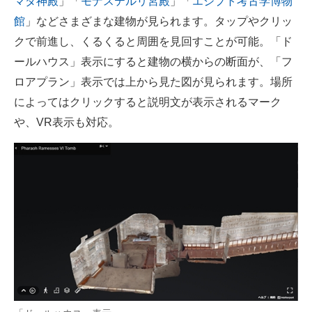
マダ神殿
」「
モナステルリ宮殿
」「
エジプト考古学博物
企業向けIT製品の総合サイト
館
」などさまざまな建物が見られます。タップやクリッ
クで前進し、くるくると周囲を見回すことが可能。「ド
IT製品の技術・比較・事例
ールハウス」表示にすると建物の横からの断面が、「フ
製造業のIT導入・活用を支援
ロアプラン」表示では上から見た図が見られます。場所
によってはクリックすると説明文が表示されるマーク
モノづくり技術者専門サイト
や、VR表示も対応。
エレクトロニクス専門サイト
電子設計の基本と応用
エネルギーの専門メディア
建設×テクノロジーの最前線
ちょっと気になるネットの話題