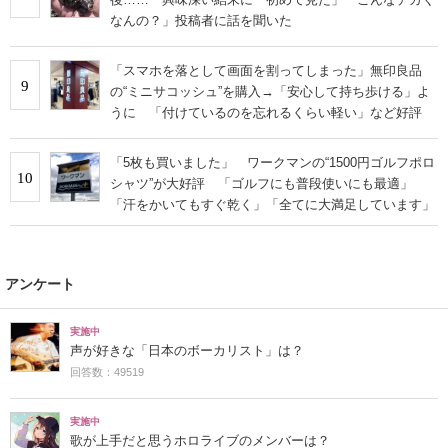
なんの？」投稿者に話を聞いた
「スマホを落として画面を割ってしまった」無印良品
9
の“ミニサコッシュ”を購入→「安心して持ち歩ける」よ
うに 「付けているのを忘れるくらい軽い」など好評
「5枚も買いました」 ワークマンの“1500円ゴルフポロ
10
シャツ”が大好評 「ゴルフにも普段使いにも最適」
「汗をかいてもすぐ乾く」「全てに大満足しています」
アンケート
実施中
声が好きな「日本のボーカリスト」は？
回答数：49519
実施中
歌が上手だと思うホロライブのメンバーは？