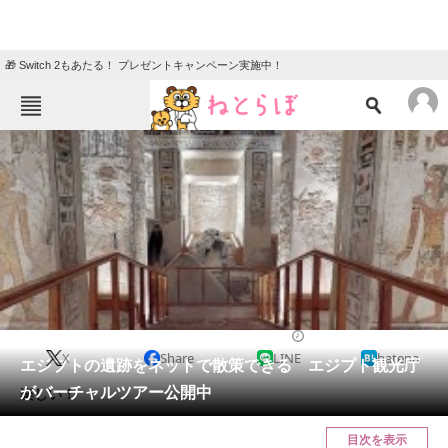
🎁 Switch 2もあたる！ プレゼントキャンペーン実施中！
ねとらぼメニュー
TOP
ニュース
エンタメ
クイズ
グルメ
地域
住まい
教育・育児
動物
リサーチ
2020/07/12 19:20（公開）
X
Share
LINE
hatena
会員記事
エジプトの遺跡をネットで散策できる エジプト観光庁
がバーチャルツアー公開中
楽しい！
メディア
目次を表示
注目記事を集めた総合ページ