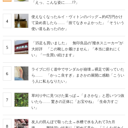
「えっ、こんな姿に……!?」
使えなくなったルイ・ヴィトンのバッグ→約4万円かけ
4
て染め直したら……「捨てなきゃよかった」「そういう
使い道もあったのか」
「15足も買いました」 無印良品の“撥水スニーカー”が
5
大好評 「この靴しか履けません」「本当に疲れにく
い」「一生買い続けます」
ライブに行く道中でサンダルが崩壊→裸足で困っていた
6
ら…… 「かっこ良すぎ」まさかの展開に感動「こうい
う人に私もなりたい」
草刈り中に見つけた葉っぱ→「まさかな」と思いつつ抜
7
いたら…… 驚きの正体に「お宝やね」「生命力すご
い」
友人の田んぼで取った土→水槽で水を入れて3カ月
8
後…… 興味深い結末に「初めて見た」「こんなデカく