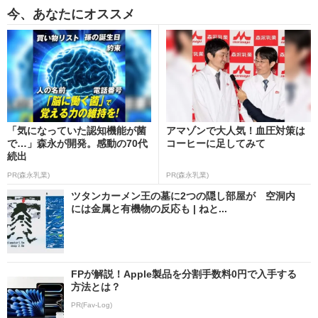
今、あなたにオススメ
「気になっていた認知機能が菌
アマゾンで大人気！血圧対策は
で…」森永が開発。感動の70代
コーヒーに足してみて
続出
PR(森永乳業)
PR(森永乳業)
ツタンカーメン王の墓に2つの隠し部屋が 空洞内
には金属と有機物の反応も | ねと...
FPが解説！Apple製品を分割手数料0円で入手する
方法とは？
PR(Fav-Log)