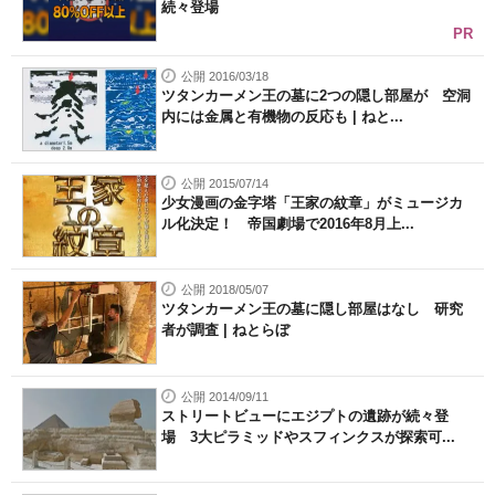
続々登場
PR
公開 2016/03/18
ツタンカーメン王の墓に2つの隠し部屋が 空洞
内には金属と有機物の反応も | ねと...
公開 2015/07/14
少女漫画の金字塔「王家の紋章」がミュージカ
ル化決定！ 帝国劇場で2016年8月上...
公開 2018/05/07
ツタンカーメン王の墓に隠し部屋はなし 研究
者が調査 | ねとらぼ
公開 2014/09/11
ストリートビューにエジプトの遺跡が続々登
場 3大ピラミッドやスフィンクスが探索可...