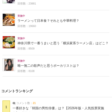
回答数：23881
実施中
ラーメンって日本食？それとも中華料理？
回答数：19660
実施中
神奈川県で一番うまいと思う「横浜家系ラーメン店」はどこ？
回答数：8509
実施中
唯一無二の歌声だと思うボーカリストは？
回答数：8108
コメントランキング
コメント数：
21
1
一番好きな「韓国の男性俳優」は？【2026年版・人気投票実施