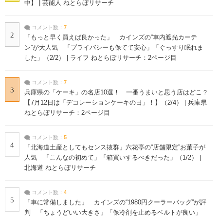
中】 | 芸能人 ねとらぼリサーチ
コメント数：
7
2
「もっと早く買えば良かった」 カインズの“車内遮光カーテ
ン”が大人気 「プライバシーも保てて安心」「ぐっすり眠れま
した」（2/2） | ライフ ねとらぼリサーチ：2ページ目
コメント数：
7
3
兵庫県の「ケーキ」の名店10選！ 一番うまいと思う店はどこ？
【7月12日は「デコレーションケーキの日」！】（2/4） | 兵庫県
ねとらぼリサーチ：2ページ目
コメント数：
5
4
「北海道土産としてもセンス抜群」六花亭の“店舗限定”お菓子が
人気 「こんなの初めて」「箱買いするべきだった」（1/2） |
北海道 ねとらぼリサーチ
コメント数：
4
5
「車に常備しました」 カインズの“1980円クーラーバッグ”が評
判 「ちょうどいい大きさ」「保冷剤を止めるベルトが良い」