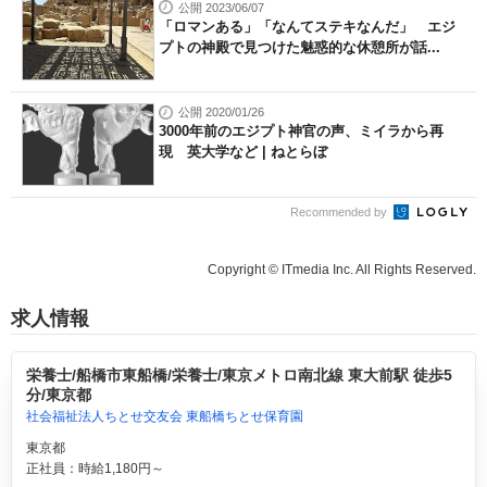
公開 2023/06/07
「ロマンある」「なんてステキなんだ」 エジ
プトの神殿で見つけた魅惑的な休憩所が話...
公開 2020/01/26
3000年前のエジプト神官の声、ミイラから再
現 英大学など | ねとらぼ
Recommended by
Copyright © ITmedia Inc. All Rights Reserved.
求人情報
栄養士/船橋市東船橋/栄養士/東京メトロ南北線 東大前駅 徒歩5
分/東京都
社会福祉法人ちとせ交友会 東船橋ちとせ保育園
東京都
正社員：時給1,180円～