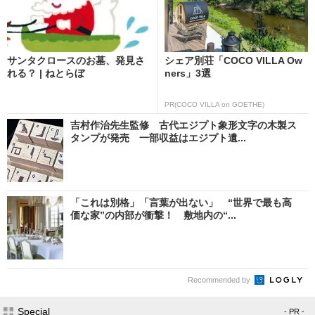
サンタクロースのお墓、発見さ
シェア別荘「COCO VILLA Ow
れる？ | ねとらぼ
ners」3選
PR(COCO VILLA on GOETHE)
吉村作治先生監修 古代エジプト象形文字の木製ス
タンプが発売 一部収益はエジプト遺...
「これは別格」「言葉が出ない」 “世界で最も高
価な家”の内部が衝撃！ 敷地内の“...
Recommended by
Special
- PR -