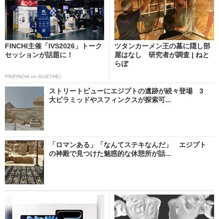
FINCHI主催「IVS2026」トーク
ツタンカーメン王の墓に隠し部
セッションが話題に！
屋はなし 研究者が調査 | ねと
らぼ
PR(FINCHI on GOETHE)
ストリートビューにエジプトの遺跡が続々登場 3
大ピラミッドやスフィンクスが探索可...
「ロマンある」「なんてステキなんだ」 エジプト
の神殿で見つけた魅惑的な休憩所が話...