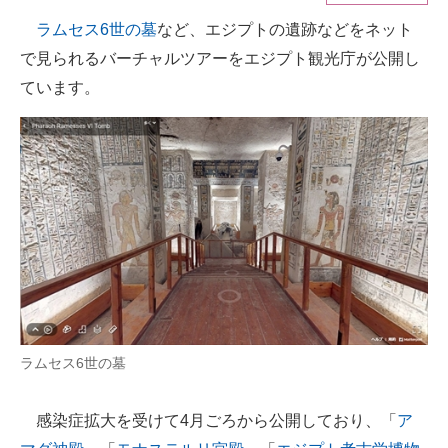
ラムセス6世の墓
など、エジプトの遺跡などをネット
ITの今と未来を見通す
で見られるバーチャルツアーをエジプト観光庁が公開し
スマホと通信の最新トレンド
ています。
進化するPCとデバイスの未来
好きが集まる 比べて選べる
ビジネスと働き方のヒント
AI活用のいまが分かる
企業ITのトレンドを詳説
経営リーダーのコミュニティ
ラムセス6世の墓
マーケ×ITの今がよく分かる
感染症拡大を受けて4月ごろから公開しており、「
ア
ITエンジニア向け専門サイト