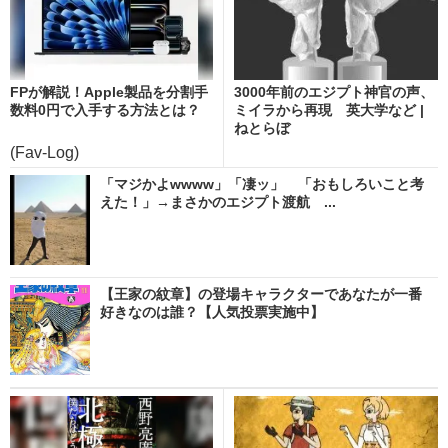
FPが解説！Apple製品を分割手
3000年前のエジプト神官の声、
数料0円で入手する方法とは？
ミイラから再現 英大学など |
ねとらぼ
(Fav-Log)
「マジかよwwww」「凄ッ」 「おもしろいこと考
えた！」→まさかのエジプト渡航 ...
【王家の紋章】の登場キャラクターであなたが一番
好きなのは誰？【人気投票実施中】