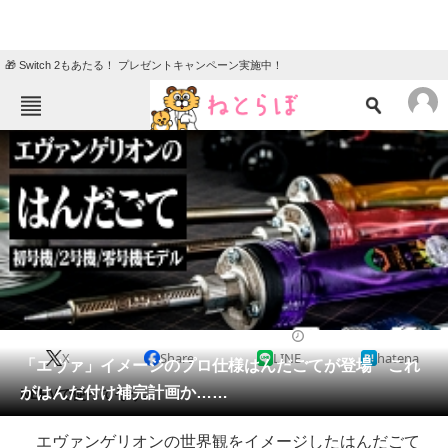
🎁 Switch 2もあたる！ プレゼントキャンペーン実施中！
ねとらぼメニュー
TOP
ニュース
エンタメ
クイズ
グルメ
地域
住まい
教育・育児
動物
リサーチ
2020/08/04 07:00（公開）
X
Share
LINE
hatena
会員記事
「エヴァ」イメージのプロ仕様はんだごてが登場 これ
がはんだ付け補完計画か……
NERVで使ってそう。
メディア
エヴァンゲリオンの世界観をイメージしたはんだごて
注目記事を集めた総合ページ