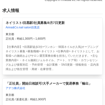
求人情報
ネイリスト/目黒駅/社員募集/8月7日更新
Anna&Co.nail salon目黒店
東京都
正社員：時給1,300円～1,600円
【仕事内容】<目黒駅徒歩3分>ワンホン・韓国ネイルが人気|オープニング
ネイリスト募集 <募集職種> ネイリスト <仕事内容> ネイリストとして、お
客様への施術およびサロン運営業務全般を担当していただきます。 <主な
業務内容> ・ネイル施術(ジェルネイル、アート、ケア等) ・カウンセリン
グおよび接客対応 ・予約管理 ・会計業務 ・SNS更新・情報発信 ・店内清
掃および衛生管理 ・商材・在庫管理...
「正社員」開始日相談可/大手メーカーで貿易事務「輸出」
アデコ株式会社
東京都
正社員 / 派遣社員：時給1,900円