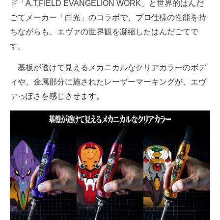
ド「A.T.FIELD EVANGELION WORK」と世界的はんだ
企業向けIT製品の総合サイト
ごてメーカー「白光」のコラボで、プロ仕様の性能を持
ちながらも、エヴァの世界観を凝縮したはんだごてで
IT製品の技術・比較・事例
す。
製造業のIT導入・活用を支援
基板が透けて見えるメカニカルなクリアカラーのボデ
モノづくり技術者専門サイト
ィや、金属部分に施されたレーザーマーキングが、エヴ
ァっぽさを感じさせます。
エレクトロニクス専門サイト
電子設計の基本と応用
エネルギーの専門メディア
建設×テクノロジーの最前線
ちょっと気になるネットの話題