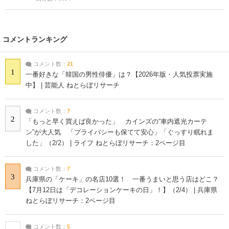
コメントランキング
コメント数：
21
1
一番好きな「韓国の男性俳優」は？【2026年版・人気投票実施
中】 | 芸能人 ねとらぼリサーチ
コメント数：
7
2
「もっと早く買えば良かった」 カインズの“車内遮光カーテ
ン”が大人気 「プライバシーも保てて安心」「ぐっすり眠れま
した」（2/2） | ライフ ねとらぼリサーチ：2ページ目
コメント数：
7
3
兵庫県の「ケーキ」の名店10選！ 一番うまいと思う店はどこ？
【7月12日は「デコレーションケーキの日」！】（2/4） | 兵庫県
ねとらぼリサーチ：2ページ目
コメント数：
5