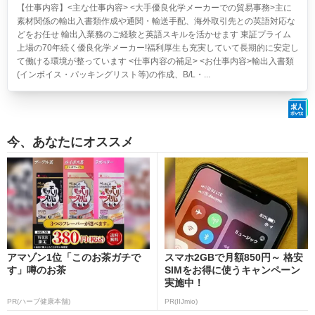
【仕事内容】<主な仕事内容> <大手優良化学メーカーでの貿易事務>主に
素材関係の輸出入書類作成や通関・輸送手配、海外取引先との英語対応な
どをお任せ 輸出入業務のご経験と英語スキルを活かせます 東証プライム
上場の70年続く優良化学メーカー!福利厚生も充実していて長期的に安定し
て働ける環境が整っています <仕事内容の補足> <お仕事内容>輸出入書類
(インボイス・パッキングリスト等)の作成、B/L・...
今、あなたにオススメ
アマゾン1位「このお茶ガチで
スマホ2GBで月額850円～ 格安
す」噂のお茶
SIMをお得に使うキャンペーン
実施中！
PR(ハーブ健康本舗)
PR(IIJmio)