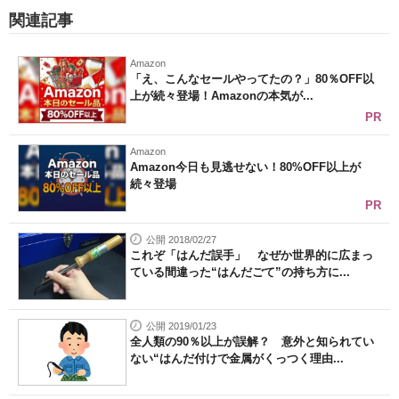
関連記事
Amazon
「え、こんなセールやってたの？」80％OFF以
上が続々登場！Amazonの本気が...
PR
Amazon
Amazon今日も見逃せない！80%OFF以上が
続々登場
PR
公開 2018/02/27
これぞ「はんだ誤手」 なぜか世界的に広まっ
ている間違った“はんだごて”の持ち方に...
公開 2019/01/23
全人類の90％以上が誤解？ 意外と知られてい
ない“はんだ付けで金属がくっつく理由...