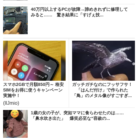
40万円以上するPCが故障→諦めきれずに修理して
みると…… 驚き結果に「すげぇ技...
スマホ2GBで月額850円～ 格安
ガッチガチなのにフッサフサ！
SIMをお得に使うキャンペーン
「はんだ付け」で作られた
実施中！
「鳥」のメタル像がすごすぎ...
(IIJmio)
1歳の女の子が、突如ママに食らわせたのは……
「鼻水吹き出た」 爆笑必至な“容赦の...