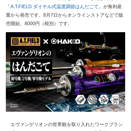
「
A.T.FIELD ダイヤル式温度調節はんだごて
」が角利産
ITの今と未来を見通す
業から発売です。8月7日からオンラインストアなどで販
売開始、8000円（税別）です。
スマホと通信の最新トレンド
進化するPCとデバイスの未来
好きが集まる 比べて選べる
ビジネスと働き方のヒント
AI活用のいまが分かる
企業ITのトレンドを詳説
経営リーダーのコミュニティ
マーケ×ITの今がよく分かる
エヴァンゲリオンの世界観を取り入れたワークブラン
ITエンジニア向け専門サイト