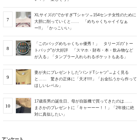
XLサイズの“でかすぎ”Tシャツ→154センチ女性のために
7
大胆に削っていくと…… 「めちゃくちゃイイなぁ
ー!!」「かっこいい」
「このバッグめちゃくちゃ優秀！」 タリーズの“トー
8
トバッグ”が大好評 「スマホ・財布・本・飲み物など
が入る」「タンブラー入れられるポケットもある」
妻が夫にプレゼントした“バンドTシャツ”→よく見る
9
と…… 驚きの正体に「天才!!!!」「お金払うから作って
ほしいレベル」
17歳長男の誕生日、母が自販機で買ってきたのは……
10
まさかのプレゼントに「キャーーー！！」「2年後に絶
対に真似したい」
アンケート