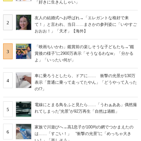
「好きに生きんしゃい」
友人の結婚式へお呼ばれ→「エレガントな格好で来
2
て！」と言われ、当日……まさかの参列姿に「いやすご
おおお！」「天才」【海外】
「映画ちいかわ」鑑賞前の楽しそうな子どもたち→“鑑
3
賞後の様子”に2900万表示「そうなるわなw」「分かる
よ」「いったい何が」
車に乗ろうとしたら、ドアに…… 衝撃の光景が130万
4
表示「普通に乗って走ってたやん」「どうやって入った
の!?」
電線にとまる鳥をふと見たら……「うわぁああ」偶然撮
5
れてしまった“光景”が92万再生「自然は過酷」
家族で川遊びへ→高1息子が100均の網でつかまえたの
6
は……「すごい！」 “衝撃の光景”に「めっちゃ大き
い！」「楽しそう」