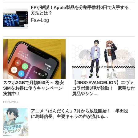
FPが解説！Apple製品を分割手数料0円で入手する
方法とは？
Fav-Log
スマホ2GBで月額850円～ 格安
【JINS×EVANGELION】エヴァ
SIMをお得に使うキャンペーン
コラボ第3弾が始動！ 豪華な付
実施中！
属品やシン...
PR(IIJmio)
アニメ「はんだくん」7月から放送開始！ 半田役
に島崎信長、主要キャラの声が流れる...