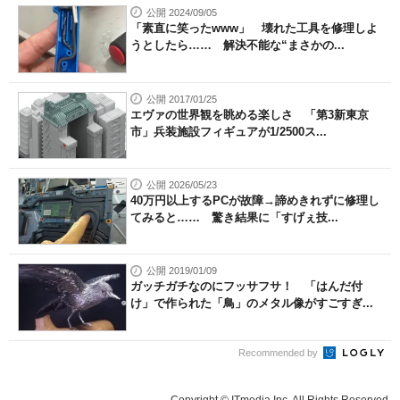
公開 2024/09/05
「素直に笑ったwww」 壊れた工具を修理しよ
うとしたら…… 解決不能な“まさかの...
公開 2017/01/25
エヴァの世界観を眺める楽しさ 「第3新東京
市」兵装施設フィギュアが1/2500ス...
公開 2026/05/23
40万円以上するPCが故障→諦めきれずに修理し
てみると…… 驚き結果に「すげぇ技...
公開 2019/01/09
ガッチガチなのにフッサフサ！ 「はんだ付
け」で作られた「鳥」のメタル像がすごすぎ...
Recommended by
Copyright © ITmedia Inc. All Rights Reserved.