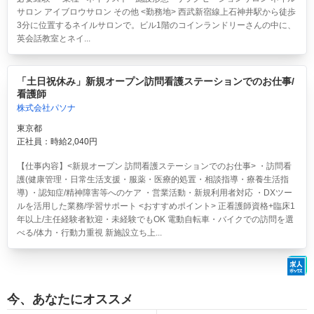
サロン アイブロウサロン その他 <勤務地> 西武新宿線上石神井駅から徒歩
3分に位置するネイルサロンで。ビル1階のコインランドリーさんの中に、
英会話教室とネイ...
「土日祝休み」新規オープン訪問看護ステーションでのお仕事/
看護師
株式会社パソナ
東京都
正社員：時給2,040円
【仕事内容】<新規オープン 訪問看護ステーションでのお仕事> ・訪問看
護(健康管理・日常生活支援・服薬・医療的処置・相談指導・療養生活指
導) ・認知症/精神障害等へのケア ・営業活動・新規利用者対応 ・DXツー
ルを活用した業務/学習サポート <おすすめポイント> 正看護師資格+臨床1
年以上/主任経験者歓迎・未経験でもOK 電動自転車・バイクでの訪問を選
べる/体力・行動力重視 新施設立ち上...
今、あなたにオススメ