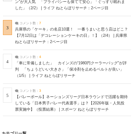
ン”が大人気 「プライバシーも保てて安心」「ぐっすり眠れま
した」（2/2） | ライフ ねとらぼリサーチ：2ページ目
コメント数：
7
3
兵庫県の「ケーキ」の名店10選！ 一番うまいと思う店はどこ？
【7月12日は「デコレーションケーキの日」！】（2/4） | 兵庫県
ねとらぼリサーチ：2ページ目
コメント数：
4
4
「車に常備しました」 カインズの“1980円クーラーバッグ”が評
判 「ちょうどいい大きさ」「保冷剤を止めるベルトが良い」
（1/5） | ライフ ねとらぼリサーチ
コメント数：
3
5
【バレーボール】ネーションズリーグ日本ラウンドで活躍を期待
している「日本男子バレー代表選手」は？【2026年版・人気投
票実施中】（投票結果） | スポーツ ねとらぼリサーチ
カテゴリ一覧