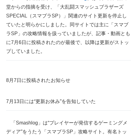
堂からの指摘を受け、「大乱闘スマッシュブラザーズ
ITの今と未来を見通す
SPECIAL（スマブラSP）」関連のサイト更新を停止し
ていたと明らかにしました。同サイトでは主に「スマブ
スマホと通信の最新トレンド
ラSP」の攻略情報を扱っていましたが、記事・動画とも
進化するPCとデバイスの未来
に7月6日に投稿されたのが最後で、以降は更新がストッ
プしていました。
好きが集まる 比べて選べる
ビジネスと働き方のヒント
AI活用のいまが分かる
8月7日に投稿されたお知らせ
企業ITのトレンドを詳説
7月13日には“更新お休み”を告知していた
経営リーダーのコミュニティ
マーケ×ITの今がよく分かる
「Smashlog」は“プレイヤーが発信するゲーミングメ
ITエンジニア向け専門サイト
ディア”をうたう「スマブラSP」攻略サイト。有名トッ