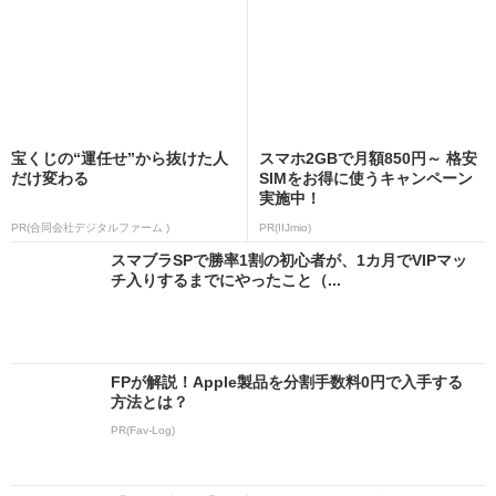
宝くじの“運任せ”から抜けた人
スマホ2GBで月額850円～ 格安
だけ変わる
SIMをお得に使うキャンペーン
実施中！
PR(合同会社デジタルファーム )
PR(IIJmio)
スマブラSPで勝率1割の初心者が、1カ月でVIPマッ
チ入りするまでにやったこと（...
FPが解説！Apple製品を分割手数料0円で入手する
方法とは？
PR(Fav-Log)