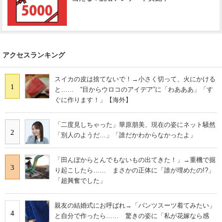
アクセスランキング
スイカの皮は捨てないで！→小さく切って、火にかける
1
と…… “目からウロコのアイデア”に「わあああ」「す
ぐに作ります！」【海外】
「二度見しちゃった」華原朋美、現在の姿にネット騒然
2
「別人のようだ…」「誰だかわからなかったよ」
「田んぼからとんでもないもの出てきた！」→重機で掘
3
り起こしたら…… まさかの正体に「誰が埋めたの!?」
「超興奮でした」
親友の結婚式にお呼ばれ→「パンツスーツ着てみたい」
4
と自分で作ったら…… 驚きの姿に「私が花嫁なら感