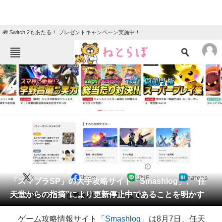
🎁 Switch 2もあたる！ プレゼントキャンペーン実施中！
ねとらぼメニュー
TOP
ニュース
エンタメ
クイズ
グルメ
地域
住まい
教育・育児
動物
リサーチ
2020/08/07 22:31（公開）
X
Share
LINE
hatena
会員記事
「スマブラSP」の大手攻略サイト「Smashlog」、“任
天堂からの指摘”により更新停止中であることを明かす
プレイヤーの間にも驚きが広がっています。
メディア
ゲーム攻略情報サイト「
Smashlog
」は8月7日、任天
注目記事を集めた総合ページ