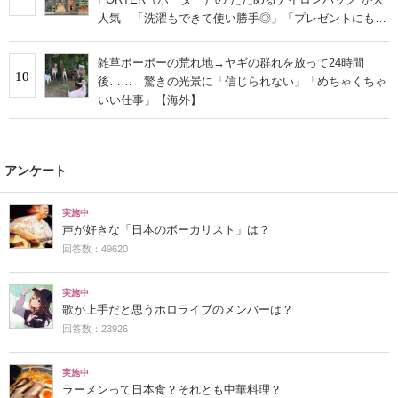
人気 「洗濯もできて使い勝手◎」「プレゼントにもお
すすめ」
雑草ボーボーの荒れ地→ヤギの群れを放って24時間
10
後…… 驚きの光景に「信じられない」「めちゃくちゃ
いい仕事」【海外】
アンケート
実施中
声が好きな「日本のボーカリスト」は？
回答数：49620
実施中
歌が上手だと思うホロライブのメンバーは？
回答数：23926
実施中
ラーメンって日本食？それとも中華料理？