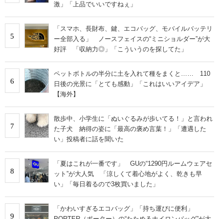
激」「上品でいいですねぇ」
「スマホ、長財布、鍵、エコバッグ、モバイルバッテリ
5
ー全部入る」 ノースフェイスの“ミニショルダー”が大
好評 「収納力◎」「こういうのを探してた」
ペットボトルの半分に土を入れて種をまくと…… 110
6
日後の光景に「とても感動」「これはいいアイデア」
【海外】
散歩中、小学生に「ぬいぐるみが歩いてる！」と言われ
7
た子犬 納得の姿に「最高の褒め言葉！」「遭遇した
い」投稿者に話を聞いた
「夏はこれが一番です」 GUの“1290円ルームウェアセ
8
ット”が大人気 「涼しくて着心地がよく、乾きも早
い」「毎日着るので3枚買いました」
「かわいすぎるエコバッグ」「持ち運びに便利」
9
PORTER（ポーター）の“たためるナイロンバッグ”が大