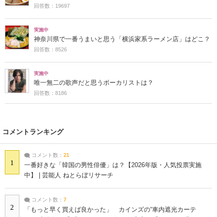
回答数：19697
実施中
神奈川県で一番うまいと思う「横浜家系ラーメン店」はどこ？
回答数：8526
実施中
唯一無二の歌声だと思うボーカリストは？
回答数：8186
コメントランキング
コメント数：
21
1
一番好きな「韓国の男性俳優」は？【2026年版・人気投票実施
中】 | 芸能人 ねとらぼリサーチ
コメント数：
7
2
「もっと早く買えば良かった」 カインズの“車内遮光カーテ