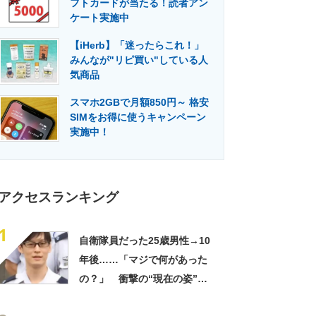
フトカードが当たる！読者アン
門メディア
建設×テクノロジーの最前線
ケート実施中
【iHerb】「迷ったらこれ！」
みんなが"リピ買い"している人
気商品
スマホ2GBで月額850円～ 格安
SIMをお得に使うキャンペーン
実施中！
アクセスランキング
1
自衛隊員だった25歳男性→10
年後……「マジで何があった
の？」 衝撃の“現在の姿”が
180万再生「別人…？」「好