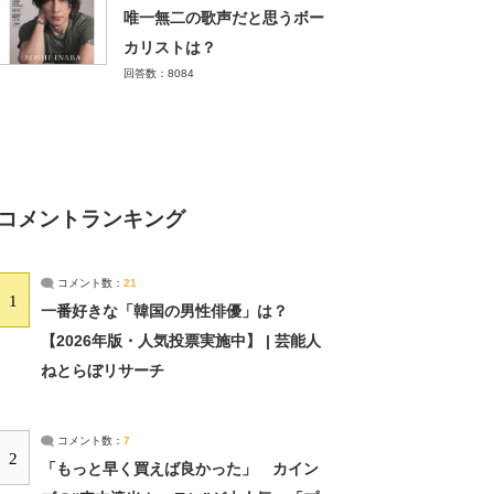
唯一無二の歌声だと思うボー
カリストは？
回答数：8084
コメントランキング
コメント数：
21
1
一番好きな「韓国の男性俳優」は？
【2026年版・人気投票実施中】 | 芸能人
ねとらぼリサーチ
コメント数：
7
2
「もっと早く買えば良かった」 カイン