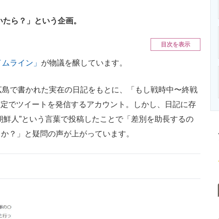
ニクス専門サイト
電子設計の基本と応用
エネルギーの専
していたら？」という企画。
目次を表示
イムライン」
が物議を醸しています。
広島で書かれた実在の日記をもとに、「もし戦時中〜終戦
いう仮定でツイートを発信するアカウント。しかし、日記に存
朝鮮人”という言葉で投稿したことで「差別を助長するの
うか？」と疑問の声が上がっています。