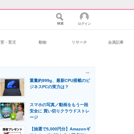
検索
ログイン
教育・育児
動物
リサーチ
会員記事
バイスの未来
好きが集まる 比べて選べる
- PR -
重量約999g、最新CPU搭載のビ
コミュニティ
マーケ×ITの今がよく分かる
ジネスPCの実力は？
スマホの写真／動画をもう一段
・活用を支援
安全に 買い切りクラウドストレ
ージ
【抽選で5,000円分】Amazonギ