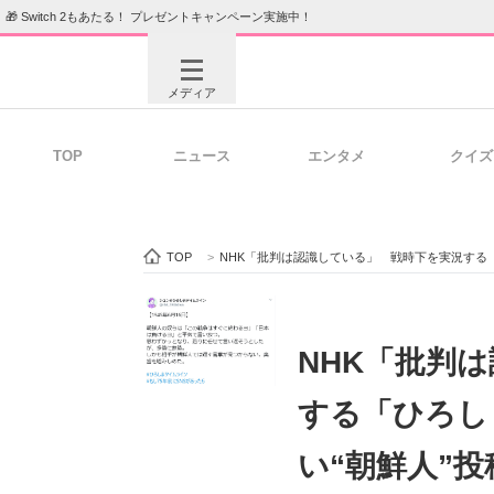
🎁 Switch 2もあたる！ プレゼントキャンペーン実施中！
メディア
TOP
ニュース
エンタメ
クイズ
注目記事を集めた総合ページ
ITの今
TOP
>
NHK「批判は認識している」 戦時下を実況する
ビジネスと働き方のヒント
AI活用
NHK「批判
する「ひろし
ITエンジニア向け専門サイト
企業向けI
い“朝鮮人”