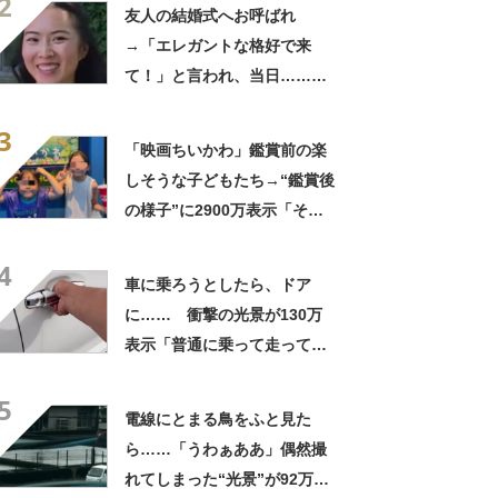
2
きに生きんしゃい」
友人の結婚式へお呼ばれ
→「エレガントな格好で来
て！」と言われ、当日……ま
さかの参列姿に「いやすごお
3
おお！」「天才」【海外】
「映画ちいかわ」鑑賞前の楽
しそうな子どもたち→“鑑賞後
の様子”に2900万表示「そう
なるわなw」「分かるよ」
4
「いったい何が」
車に乗ろうとしたら、ドア
に…… 衝撃の光景が130万
表示「普通に乗って走ってた
やん」「どうやって入った
5
の!?」
電線にとまる鳥をふと見た
ら……「うわぁああ」偶然撮
れてしまった“光景”が92万再