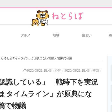
グルメ
地域
住まい
と未来を見通す
スマホと通信の最新トレンド
進化するPCとデ
「ひろしまタイムライン」が原典にない“朝鮮人”投稿で物議
のいまが分かる
企業ITのトレンドを詳説
経営リーダーの
2020/08/21 15:46（公開）
2020/08/21 15:46（更新）
は認識している」 戦時下を実況
まタイムライン」が原典にな
T製品の総合サイト
IT製品の技術・比較・事例
製造業のIT導入
投稿で物議