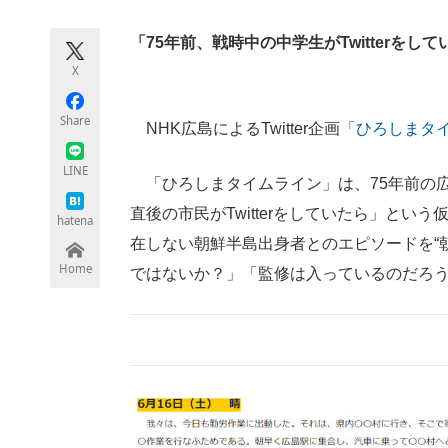
モノづくり技術者専門サイト
エレクトロ
「75年前、戦時中の中学生がTwitterを
X
ちょっと気になるネットの話題
Share
NHK広島によるTwitter企画
「ひろしまタ
LINE
「ひろしまタイムライン」は、75年前の
直後の市民がTwitterをしていたら」と
hatena
在しない朝鮮半島出身者とのエピソードを“
Home
ではないか？」「監修は入っているのだろ