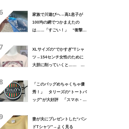
生「自然は過酷」
6
家族で川遊びへ→高1息子が
100均の網でつかまえたの
は……「すごい！」 “衝撃の
光景”に「めっちゃ大きい！」
7
「楽しそう」
XLサイズの“でかすぎ”Tシャ
ツ→154センチ女性のために
大胆に削っていくと……
「めちゃくちゃイイなぁ
8
ー!!」「かっこいい」
「このバッグめちゃくちゃ優
秀！」 タリーズの“トートバ
ッグ”が大好評 「スマホ・財
布・本・飲み物などが入る」
9
「タンブラー入れられるポケ
妻が夫にプレゼントした“バン
ットもある」
ドTシャツ”→よく見る