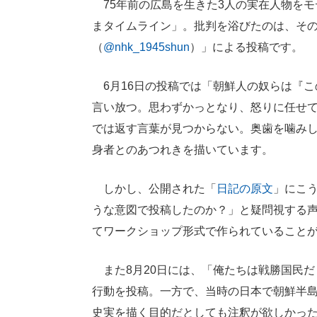
75年前の広島を生きた3人の実在人物をモ
まタイムライン」。批判を浴びたのは、その
（
@nhk_1945shun
）」による投稿です。
6月16日の投稿では「朝鮮人の奴らは『こ
言い放つ。思わずかっとなり、怒りに任せ
では返す言葉が見つからない。奥歯を噛みし
身者とのあつれきを描いています。
しかし、公開された「
日記の原文
」にこ
うな意図で投稿したのか？」と疑問視する
てワークショップ形式で作られていること
また8月20日には、「俺たちは戦勝国民だ
行動を投稿。一方で、当時の日本で朝鮮半
史実を描く目的だとしても注釈が欲しかっ