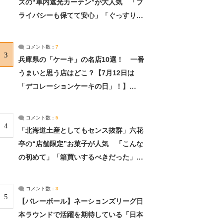
ズの“車内遮光カーテン”が大人気 「プ
ライバシーも保てて安心」「ぐっすり眠
れました」（2/2） | ライフ ねとらぼリ
サーチ：2ページ目
コメント数：
7
3
兵庫県の「ケーキ」の名店10選！ 一番
うまいと思う店はどこ？【7月12日は
「デコレーションケーキの日」！】
（2/4） | 兵庫県 ねとらぼリサーチ：2ペ
ージ目
コメント数：
5
4
「北海道土産としてもセンス抜群」六花
亭の“店舗限定”お菓子が人気 「こんな
の初めて」「箱買いするべきだった」
（1/2） | 北海道 ねとらぼリサーチ
コメント数：
3
5
【バレーボール】ネーションズリーグ日
本ラウンドで活躍を期待している「日本