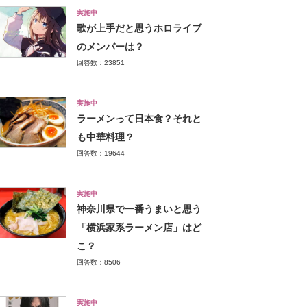
実施中
歌が上手だと思うホロライブ
のメンバーは？
回答数：23851
実施中
ラーメンって日本食？それと
も中華料理？
回答数：19644
実施中
神奈川県で一番うまいと思う
「横浜家系ラーメン店」はど
こ？
回答数：8506
実施中