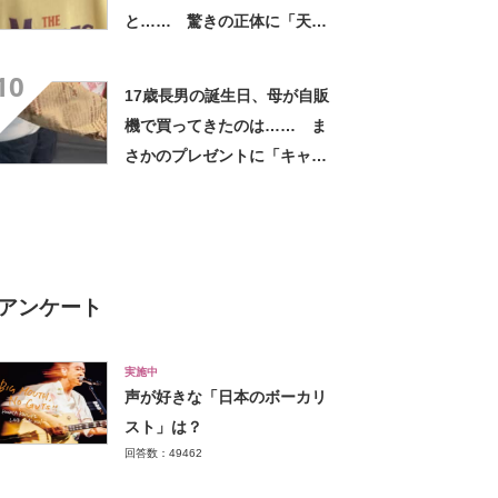
と…… 驚きの正体に「天
才!!!!」「お金払うから作って
10
ほしいレベル」
17歳長男の誕生日、母が自販
機で買ってきたのは…… ま
さかのプレゼントに「キャー
ーー！！」「2年後に絶対に真
似したい」
アンケート
実施中
声が好きな「日本のボーカリ
スト」は？
回答数：49462