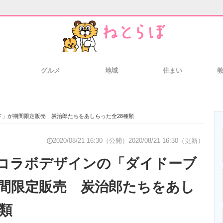
グルメ
地域
住まい
と未来を見通す
スマホと通信の最新トレンド
進化するPCとデ
」が期間限定販売 炭治郎たちをあしらった全28種類
のいまが分かる
企業ITのトレンドを詳説
経営リーダーの
2020/08/21 16:30（公開）
2020/08/21 16:30（更新）
コラボデザインの「ダイドーブ
間限定販売 炭治郎たちをあし
T製品の総合サイト
IT製品の技術・比較・事例
製造業のIT導入
類