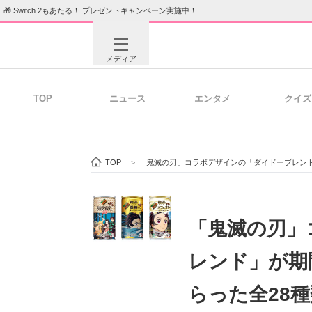
🎁 Switch 2もあたる！ プレゼントキャンペーン実施中！
メディア
TOP
ニュース
エンタメ
クイズ
注目記事を集めた総合ページ
ITの今
TOP
>
「鬼滅の刃」コラボデザインの「ダイドーブレンド
ビジネスと働き方のヒント
AI活用
「鬼滅の刃」
レンド」が期
ITエンジニア向け専門サイト
企業向けI
らった全28種