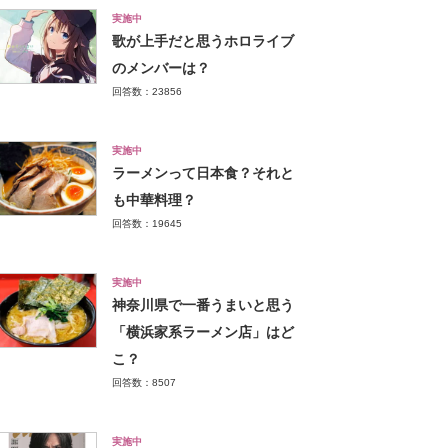
実施中
歌が上手だと思うホロライブ
のメンバーは？
回答数：23856
実施中
ラーメンって日本食？それと
も中華料理？
回答数：19645
実施中
神奈川県で一番うまいと思う
「横浜家系ラーメン店」はど
こ？
回答数：8507
実施中