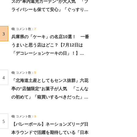
ズの“車内遮光カーテン”が大人気 「プ
ライバシーも保てて安心」「ぐっすり眠
れました」（2/2） | ライフ ねとらぼリ
サーチ：2ページ目
コメント数：
7
3
兵庫県の「ケーキ」の名店10選！ 一番
うまいと思う店はどこ？【7月12日は
「デコレーションケーキの日」！】
（2/4） | 兵庫県 ねとらぼリサーチ：2ペ
ージ目
コメント数：
5
4
「北海道土産としてもセンス抜群」六花
亭の“店舗限定”お菓子が人気 「こんな
の初めて」「箱買いするべきだった」
（1/2） | 北海道 ねとらぼリサーチ
コメント数：
3
5
【バレーボール】ネーションズリーグ日
本ラウンドで活躍を期待している「日本