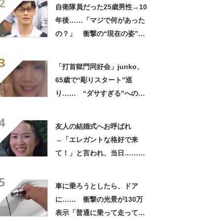
2
ってるの尊い！」
自衛隊員だった25歳男性→10
年後……「マジで何があった
の？」 衝撃の“現在の姿”が
180万再生「別人…？」「好
3
きに生きんしゃい」
「打首獄門同好会」junko、
65歳で“彫りスタート”巡
り…… “ダサすぎる”への持
論に反響「理由が素敵」「わ
4
たしもデビューしたい」
友人の結婚式へお呼ばれ
→「エレガントな格好で来
て！」と言われ、当日……ま
さかの参列姿に「いやすごお
5
おお！」「天才」【海外】
車に乗ろうとしたら、ドア
に…… 衝撃の光景が130万
表示「普通に乗って走ってた