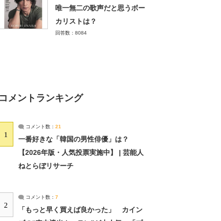
唯一無二の歌声だと思うボー
カリストは？
回答数：8084
コメントランキング
コメント数：
21
1
一番好きな「韓国の男性俳優」は？
【2026年版・人気投票実施中】 | 芸能人
ねとらぼリサーチ
コメント数：
7
2
「もっと早く買えば良かった」 カイン