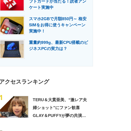
フトカードが当たる！読者アン
門メディア
建設×テクノロジーの最前線
ケート実施中
スマホ2GBで月額850円～ 格安
SIMをお得に使うキャンペーン
実施中！
重量約999g、最新CPU搭載のビ
ジネスPCの実力は？
アクセスランキング
1
TERU＆大貫亜美、“激レア夫
婦ショット”にファン歓喜
GLAY＆PUFFYが夢の共演
「旦那おるやん」「夫婦で写