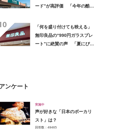
ード”が高評価 「今年の酷暑
にも活躍」「風通しもよくし
10
っかり遮光」の声
「何を盛り付けても映える」
無印良品の“990円ガラスプレ
ート”に絶賛の声 「夏にぴっ
たりのお皿」「厚手なので安
定感ある」
アンケート
実施中
声が好きな「日本のボーカリ
スト」は？
回答数：49465