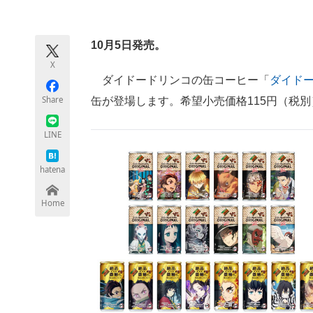
モノづくり技術者専門サイト
エレクトロ
10月5日発売。
X
ちょっと気になるネットの話題
ダイドードリンコの缶コーヒー「
ダイド
Share
缶が登場します。希望小売価格115円（税別
LINE
hatena
Home