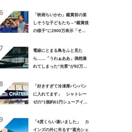
やん」「どうやって入った
6
の!?」
「映画ちいかわ」鑑賞前の楽
しそうな子どもたち→“鑑賞後
の様子”に2900万表示「そう
なるわなw」「分かるよ」
7
「いったい何が」
電線にとまる鳥をふと見た
ら……「うわぁああ」偶然撮
れてしまった“光景”が92万再
生「自然は過酷」
8
「好きすぎて冷凍庫パンパン
に入れてます」 シャトレー
ゼの“1個約61円シューアイ
ス”が好評 「生地とバニラア
9
イスの相性が◎」「家族も好
「4度くらい違いました」 カ
きで夏はストックしてる」
インズの外に吊るす“遮光シェ