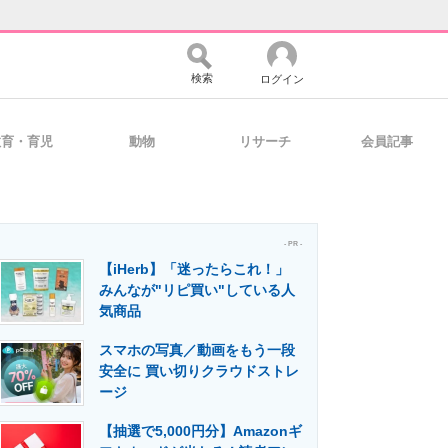
検索
ログイン
教育・育児
動物
リサーチ
会員記事
バイスの未来
好きが集まる 比べて選べる
- PR -
【iHerb】「迷ったらこれ！」
コミュニティ
マーケ×ITの今がよく分かる
みんなが"リピ買い"している人
気商品
スマホの写真／動画をもう一段
・活用を支援
安全に 買い切りクラウドストレ
ージ
【抽選で5,000円分】Amazonギ