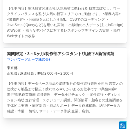
【仕事内容】生活雑貨関連会社!人気商材に携われる 残業ほぼなし、ワー
クライフバランスも整う!人気の新宿エリアでのご勤務です。 <業務内容>
<業務内容> ・Figmaを元にしたHTML、CSSでのコーディング ・
JavaScript(jQueryなど)を用いた実装 ・出版物の出人データ(主にinDesign)
のWeb化 ・様々なデバイスに対するレスポンシブデザインの実装 ・既存
Webサイトの改修...
期間限定・3～6ヶ月/制作部アシスタント/九段下&新宿御苑
マンパワーグループ株式会社
東京都
正社員 / 派遣社員：時給2,000円～2,100円
【仕事内容】データベース商品や調査案件の制作進行管理を担当 営業との
連携から納品まで幅広く携われるやりがいあるお仕事です! <業務内容> ・
進行管理:作業依頼 進捗管理、データ検品チェック ・案件進行・ディレク
ション補助:進行管理、スケジュール調整、関係部署・顧客との連絡調整を
主体的に実施 ・顧客対応・納品サポート:データ作成補助、納品データの
確認・準備 ・情報リサーチ・データ作成:企業、店舗、...