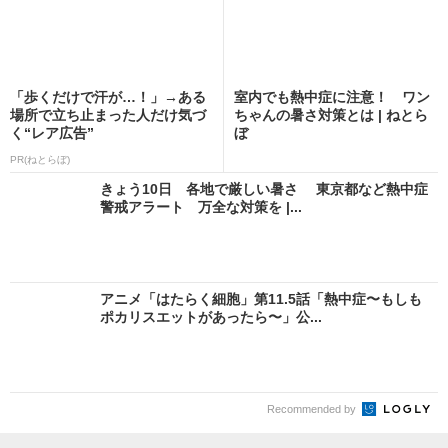
「歩くだけで汗が…！」→ある
室内でも熱中症に注意！ ワン
場所で立ち止まった人だけ気づ
ちゃんの暑さ対策とは | ねとら
く“レア広告”
ぼ
PR(ねとらぼ)
きょう10日 各地で厳しい暑さ 東京都など熱中症
警戒アラート 万全な対策を |...
アニメ「はたらく細胞」第11.5話「熱中症〜もしも
ポカリスエットがあったら〜」公...
Recommended by