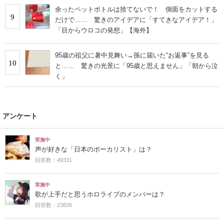
余ったペットボトルは捨てないで！ 側面をカットする
9
だけで…… 驚きのアイデアに「すてきなアイデア！」
「目からウロコの発想」【海外】
95歳の祖父に暑中見舞い→孫に届いた“お返事”を見る
10
と…… 驚きの光景に「95歳と思えません」「朝から泣
く」
アンケート
実施中
声が好きな「日本のボーカリスト」は？
回答数：49331
実施中
歌が上手だと思うホロライブのメンバーは？
回答数：23826