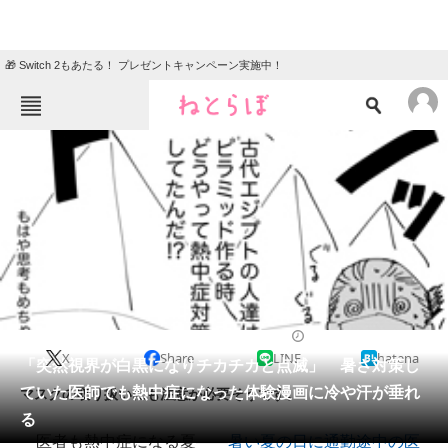
🎁 Switch 2もあたる！ プレゼントキャンペーン実施中！
ねとらぼメニュー
TOP
ニュース
エンタメ
クイズ
グルメ
地域
住まい
教育・育児
動物
リサーチ
2020/09/02 07:30（公開）
X
Share
LINE
hatena
会員記事
「突然視界が白黒になりチカチカと点滅」 暑さ対策し
ていた医師でも熱中症になった体験漫画に冷や汗が垂れ
マスクの取り扱いにも注意が必要そうです。
メディア
る
医者も熱中症になる夏――
暑い夏の日に通勤途中の医
注目記事を集めた総合ページ