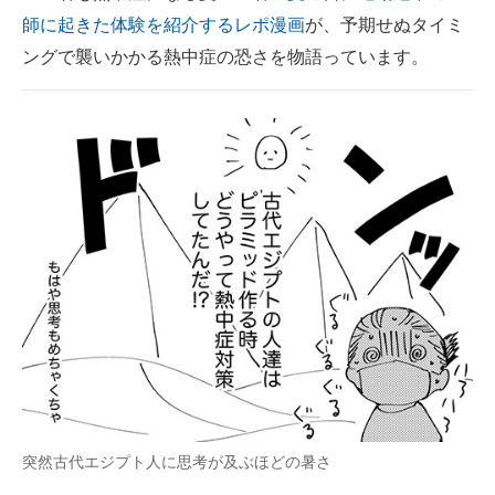
師に起きた体験を紹介するレポ漫画
が、予期せぬタイミ
ITの今と未来を見通す
ングで襲いかかる熱中症の恐さを物語っています。
スマホと通信の最新トレンド
進化するPCとデバイスの未来
好きが集まる 比べて選べる
ビジネスと働き方のヒント
AI活用のいまが分かる
企業ITのトレンドを詳説
経営リーダーのコミュニティ
マーケ×ITの今がよく分かる
突然古代エジプト人に思考が及ぶほどの暑さ
ITエンジニア向け専門サイト