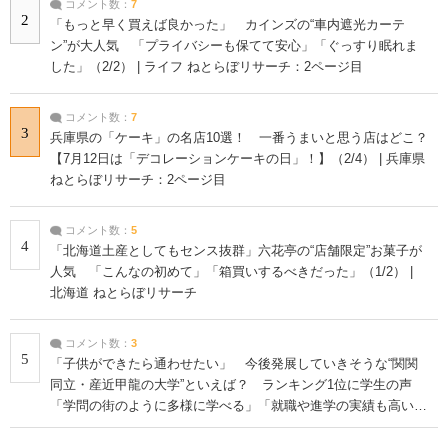
コメント数：
7
2
「もっと早く買えば良かった」 カインズの“車内遮光カーテ
ン”が大人気 「プライバシーも保てて安心」「ぐっすり眠れま
した」（2/2） | ライフ ねとらぼリサーチ：2ページ目
コメント数：
7
3
兵庫県の「ケーキ」の名店10選！ 一番うまいと思う店はどこ？
【7月12日は「デコレーションケーキの日」！】（2/4） | 兵庫県
ねとらぼリサーチ：2ページ目
コメント数：
5
4
「北海道土産としてもセンス抜群」六花亭の“店舗限定”お菓子が
人気 「こんなの初めて」「箱買いするべきだった」（1/2） |
北海道 ねとらぼリサーチ
コメント数：
3
5
「子供ができたら通わせたい」 今後発展していきそうな“関関
同立・産近甲龍の大学”といえば？ ランキング1位に学生の声
「学問の街のように多様に学べる」「就職や進学の実績も高い」
| 大学 ねとらぼリサーチ