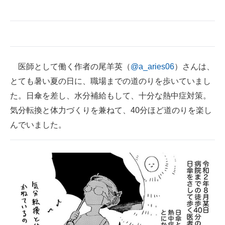
企業向けIT製品の総合サイト
IT製品の技術・比較・事例
製造業のIT導入・活用を支援
医師として働く作者の尾羊英（
@a_aries06
）さんは、
モノづくり技術者専門サイト
とても暑い夏の日に、職場までの道のりを歩いていまし
た。日傘を差し、水分補給もして、十分な熱中症対策。
エレクトロニクス専門サイト
気分転換と体力づくりを兼ねて、40分ほど道のりを楽し
電子設計の基本と応用
んでいました。
エネルギーの専門メディア
建設×テクノロジーの最前線
ちょっと気になるネットの話題