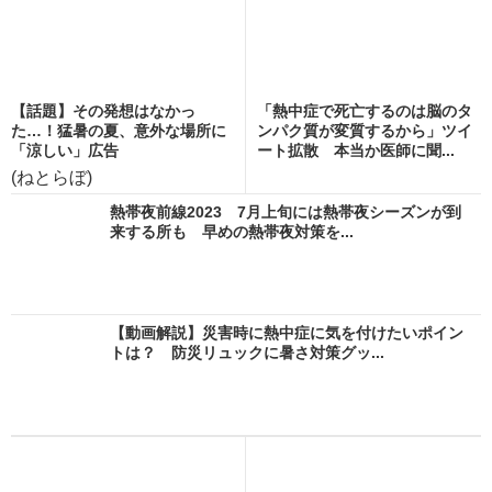
【話題】その発想はなかっ
「熱中症で死亡するのは脳のタ
た…！猛暑の夏、意外な場所に
ンパク質が変質するから」ツイ
「涼しい」広告
ート拡散 本当か医師に聞...
(ねとらぼ)
熱帯夜前線2023 7月上旬には熱帯夜シーズンが到
来する所も 早めの熱帯夜対策を...
【動画解説】災害時に熱中症に気を付けたいポイン
トは？ 防災リュックに暑さ対策グッ...