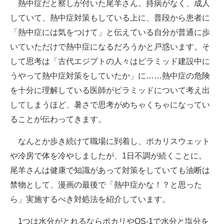
熱中症だと察しが付いた尾羊さん。持病がなく、成人
していて、熱中症対策もしている上に、普段から患者に
「熱中症には気をつけて」と伝えている自分が普通に歩
いていただけで熱中症になるだろうかと戸惑います。そ
して思考は「古代エジプトの人々はピラミッド建設中に
うやって熱中症対策をしていたか」に……熱中症の危険
を十分に理解している医師がピラミッドについて考え出
してしまうほど、暑さで思考がめちゃくちゃになってい
ることが伝わってきます。
なんとか歩き続けて職場に到着し、ポカリスウェット
や冷房で体を冷やしましたが、1日不調が続くことに。
尾羊さんは健康で知識があって対策をしていても油断は
禁物として、漫画の最後で「熱中症かな！？と思った
ら」実施するべき対処法を紹介しています。
1つは水分がとれるならポカリやOS-1で水分と塩分を