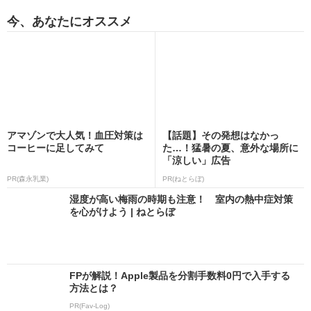
今、あなたにオススメ
アマゾンで大人気！血圧対策は
【話題】その発想はなかっ
コーヒーに足してみて
た…！猛暑の夏、意外な場所に
「涼しい」広告
PR(森永乳業)
PR(ねとらぼ)
湿度が高い梅雨の時期も注意！ 室内の熱中症対策
を心がけよう | ねとらぼ
FPが解説！Apple製品を分割手数料0円で入手する
方法とは？
PR(Fav-Log)