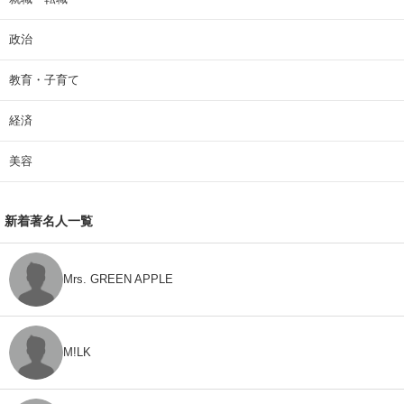
政治
教育・子育て
経済
美容
新着著名人一覧
Mrs. GREEN APPLE
M!LK