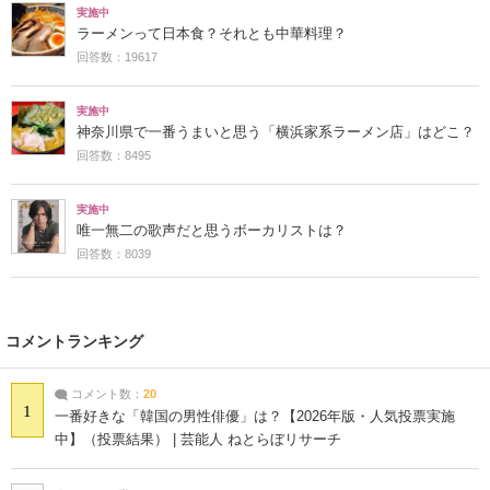
実施中
ラーメンって日本食？それとも中華料理？
回答数：19617
実施中
神奈川県で一番うまいと思う「横浜家系ラーメン店」はどこ？
回答数：8495
実施中
唯一無二の歌声だと思うボーカリストは？
回答数：8039
コメントランキング
コメント数：
20
1
一番好きな「韓国の男性俳優」は？【2026年版・人気投票実施
中】（投票結果） | 芸能人 ねとらぼリサーチ