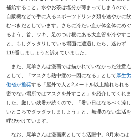
補給すること。水やお茶は塩分が薄まってしまうので、
自販機などで手に入るスポーツドリンク類を速やかに飲
むべきだとしています。さらに冷たい血が体全体にめぐ
るよう、首、ワキ、足のつけ根にある大血管を冷やすこ
と。もしグッタリしている場面に遭遇したら、迷わず
119番しましょうと訴えていました。
また、尾羊さんは漫画では描かれていなかった注意点
として、「マスクも熱中症の一因になる」として
厚生労
働省が推奨
する「屋外で人と2メートル以上離れられる
密でない場所ではマスクを外すこと」を紹介してくれま
した。厳しい残暑が続くので、「暑い日はなるべく涼し
いところでダラダラしましょう」と、無理のない生活を
呼びかけています。
なお、尾羊さんは漫画家としても活躍中。8月末には