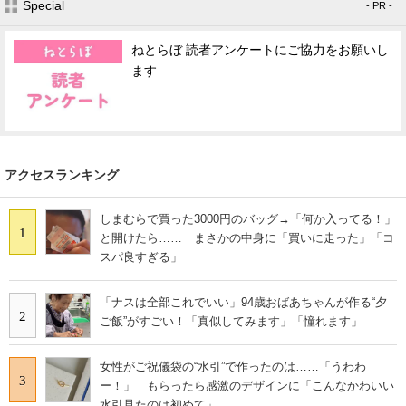
Special
- PR -
ねとらぼ 読者アンケートにご協力をお願いし
ます
アクセスランキング
しまむらで買った3000円のバッグ→「何か入ってる！」
1
と開けたら…… まさかの中身に「買いに走った」「コ
スパ良すぎる」
「ナスは全部これでいい」94歳おばあちゃんが作る“夕
2
ご飯”がすごい！「真似してみます」「憧れます」
女性がご祝儀袋の“水引”で作ったのは……「うわわ
3
ー！」 もらったら感激のデザインに「こんなかわいい
水引見たのは初めて」