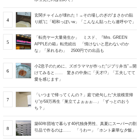
玄関チャイムが壊れた！→その場しのぎの“まさかの貼
4
り紙”に「昭和っぽいw」「こんなん貼ったら連呼やで」
「転売ヤー大量発生か」 ミスド、『Mrs. GREEN
5
APPLEの箱』転売続出 「情けないと思わないのか
な」「呆れるわ」 2500円での出品も
小2息子のために、ズボラママが作った“ジブリ弁当”→開
6
けてみると…… 驚きの中身に「天才!?」「工夫してて
愛を感じます」
「いつまで帰ってくんの？」庭で絶句した“大規模里帰
7
り”が59万再生「巣立てよぉぉぉ…」「ずっとのおう
ち？」
築60年団地で暮らす40代独身男性、真夏にスーパーの割
8
引品で作るのは…… 「うわー」「ホント豪華な夕飯」