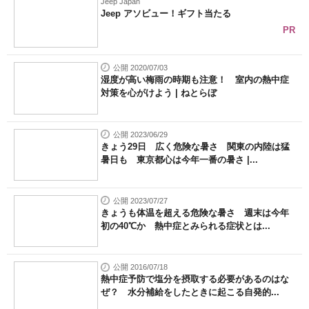
Jeep Japan
Jeep アソビュー！ギフト当たる
PR
公開 2020/07/03
湿度が高い梅雨の時期も注意！ 室内の熱中症
対策を心がけよう | ねとらぼ
公開 2023/06/29
きょう29日 広く危険な暑さ 関東の内陸は猛
暑日も 東京都心は今年一番の暑さ |...
公開 2023/07/27
きょうも体温を超える危険な暑さ 週末は今年
初の40℃か 熱中症とみられる症状とは...
公開 2016/07/18
熱中症予防で塩分を摂取する必要があるのはな
ぜ？ 水分補給をしたときに起こる自発的...