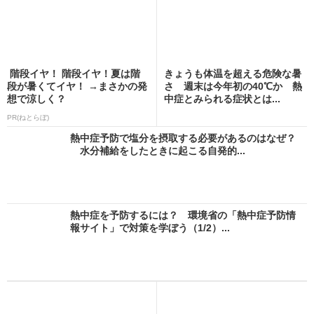
階段イヤ！ 階段イヤ！夏は階
きょうも体温を超える危険な暑
段が暑くてイヤ！ →まさかの発
さ 週末は今年初の40℃か 熱
想で涼しく？
中症とみられる症状とは...
PR(ねとらぼ)
熱中症予防で塩分を摂取する必要があるのはなぜ？
水分補給をしたときに起こる自発的...
熱中症を予防するには？ 環境省の「熱中症予防情
報サイト」で対策を学ぼう（1/2）...