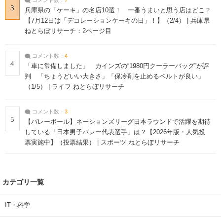
3
兵庫県の「ケーキ」の名店10選！ 一番うまいと思う店はどこ？
【7月12日は「デコレーションケーキの日」！】（2/4） | 兵庫県
ねとらぼリサーチ：2ページ目
コメント数：
4
4
「車に常備しました」 カインズの“1980円クーラーバッグ”が評
判 「ちょうどいい大きさ」「保冷剤を止めるベルトが良い」
（1/5） | ライフ ねとらぼリサーチ
コメント数：
3
5
【バレーボール】ネーションズリーグ日本ラウンドで活躍を期待
している「日本男子バレー代表選手」は？【2026年版・人気投
票実施中】（投票結果） | スポーツ ねとらぼリサーチ
カテゴリ一覧
IT・科学