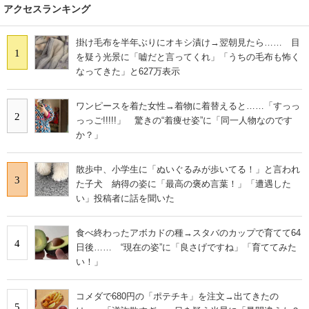
アクセスランキング
掛け毛布を半年ぶりにオキシ漬け→翌朝見たら…… 目
1
を疑う光景に「嘘だと言ってくれ」「うちの毛布も怖く
なってきた」と627万表示
ワンピースを着た女性→着物に着替えると……「すっっ
2
っっご!!!!!」 驚きの“着痩せ姿”に「同一人物なのです
か？」
散歩中、小学生に「ぬいぐるみが歩いてる！」と言われ
3
た子犬 納得の姿に「最高の褒め言葉！」「遭遇した
い」投稿者に話を聞いた
食べ終わったアボカドの種→スタバのカップで育てて64
4
日後…… “現在の姿”に「良さげですね」「育ててみた
い！」
コメダで680円の「ポテチキ」を注文→出てきたの
5