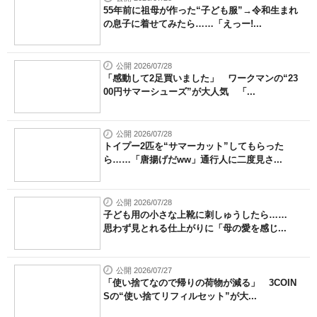
55年前に祖母が作った“子ども服”→令和生まれ
の息子に着せてみたら……「えっー!...
公開 2026/07/28
「感動して2足買いました」 ワークマンの“23
00円サマーシューズ”が大人気 「...
公開 2026/07/28
トイプー2匹を“サマーカット”してもらった
ら……「唐揚げだww」通行人に二度見さ...
公開 2026/07/28
子ども用の小さな上靴に刺しゅうしたら……
思わず見とれる仕上がりに「母の愛を感じ...
公開 2026/07/27
「使い捨てなので帰りの荷物が減る」 3COIN
Sの“使い捨てリフィルセット”が大...