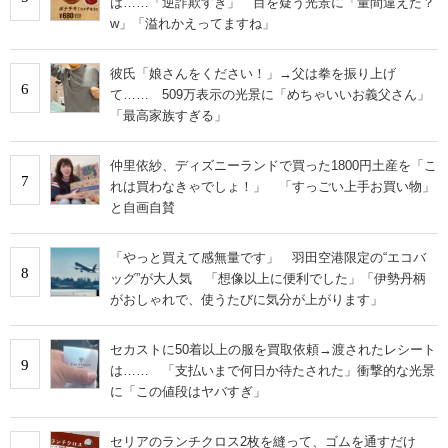
は……「逆詐欺すぎ」 目を疑う光景に「量間違えた？
w」「溢れかえってますね」
彼氏「娘さんをください！」→父は拳を振り上げ
6
て…… 509万表示の光景に「めちゃいいお義父さん」
「最高家族すぎる」
仲里依紗、ディズニーランドで買った1800円土産を「こ
7
れは買わなきゃでしょ！」 「すっごい上手お買い物」
と自画自賛
「やっと買えて感無量です」 羽田空港限定の“エコバ
8
ッグ”が大人気 「想像以上に便利でした」「伊勢丹柄
がおしゃれで、使うたびに気分が上がります」
セカストに50着以上の服を買取依頼→渡されたレシート
9
は…… 「支払いまで何日か待たされた」衝撃的な光景
に「この値段はヤバすぎ」
セリアのランチクロス2枚を縫って、ゴムを通すだけ