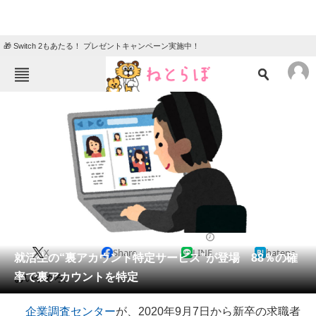
🎁 Switch 2もあたる！ プレゼントキャンペーン実施中！
ねとらぼメニュー
TOP
ニュース
エンタメ
クイズ
グルメ
地域
住まい
教育・育児
動物
リサーチ
2020/09/04 15:18（公開）
X
Share
LINE
hatena
会員記事
就活生の“裏アカウント特定サービス”が登場 88％の確
率で裏アカウントを特定
おいやめろ。
メディア
企業調査センター
が、2020年9月7日から新卒の求職者
注目記事を集めた総合ページ