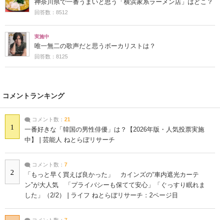
神奈川県で一番うまいと思う「横浜家系ラーメン店」はどこ？
回答数：8512
実施中
唯一無二の歌声だと思うボーカリストは？
回答数：8125
コメントランキング
コメント数：
21
1
一番好きな「韓国の男性俳優」は？【2026年版・人気投票実施
中】 | 芸能人 ねとらぼリサーチ
コメント数：
7
2
「もっと早く買えば良かった」 カインズの“車内遮光カーテ
ン”が大人気 「プライバシーも保てて安心」「ぐっすり眠れま
した」（2/2） | ライフ ねとらぼリサーチ：2ページ目
コメント数：
7