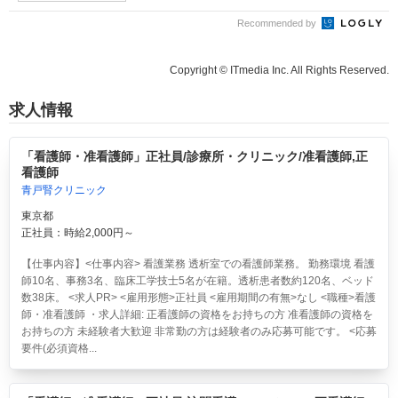
Recommended by
Copyright © ITmedia Inc. All Rights Reserved.
求人情報
「看護師・准看護師」正社員/診療所・クリニック/准看護師,正
看護師
青戸腎クリニック
東京都
正社員：時給2,000円～
【仕事内容】<仕事内容> 看護業務 透析室での看護師業務。 勤務環境 看護
師10名、事務3名、臨床工学技士5名が在籍。透析患者数約120名、ベッド
数38床。 <求人PR> <雇用形態>正社員 <雇用期間の有無>なし <職種>看護
師・准看護師 ・求人詳細: 正看護師の資格をお持ちの方 准看護師の資格を
お持ちの方 未経験者大歓迎 非常勤の方は経験者のみ応募可能です。 <応募
要件(必須資格...