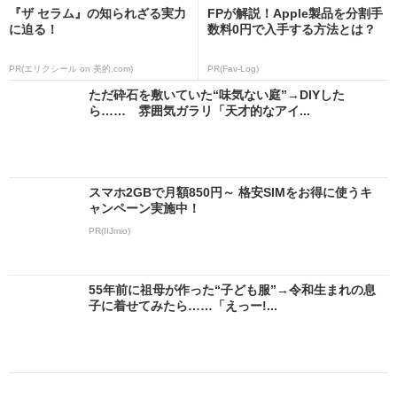
『ザ セラム』の知られざる実力
FPが解説！Apple製品を分割手
に迫る！
数料0円で入手する方法とは？
PR(エリクシール on 美的.com)
PR(Fav-Log)
ただ砕石を敷いていた“味気ない庭”→DIYした
ら…… 雰囲気ガラリ「天才的なアイ...
スマホ2GBで月額850円～ 格安SIMをお得に使うキ
ャンペーン実施中！
PR(IIJmio)
55年前に祖母が作った“子ども服”→令和生まれの息
子に着せてみたら……「えっー!...