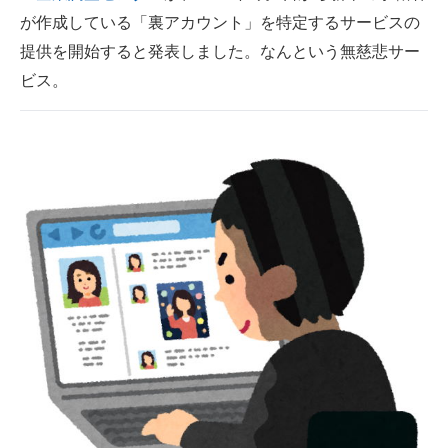
が作成している「裏アカウント」を特定するサービスの
ITの今と未来を見通す
提供を開始すると発表しました。なんという無慈悲サー
ビス。
スマホと通信の最新トレンド
進化するPCとデバイスの未来
好きが集まる 比べて選べる
ビジネスと働き方のヒント
AI活用のいまが分かる
企業ITのトレンドを詳説
経営リーダーのコミュニティ
マーケ×ITの今がよく分かる
ITエンジニア向け専門サイト