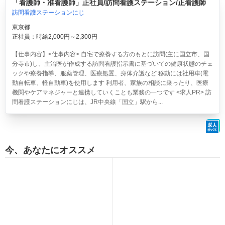
「看護師・准看護師」正社員/訪問看護ステーション/正看護師
訪問看護ステーションにじ
東京都
正社員：時給2,000円～2,300円
【仕事内容】<仕事内容> 自宅で療養する方のもとに訪問(主に国立市、国
分寺市)し、主治医が作成する訪問看護指示書に基づいての健康状態のチェ
ックや療養指導、服薬管理、医療処置、身体介護など 移動には社用車(電
動自転車、軽自動車)を使用します 利用者、家族の相談に乗ったり、医療
機関やケアマネジャーと連携していくことも業務の一つです <求人PR> 訪
問看護ステーションにじは、JR中央線「国立」駅から...
今、あなたにオススメ