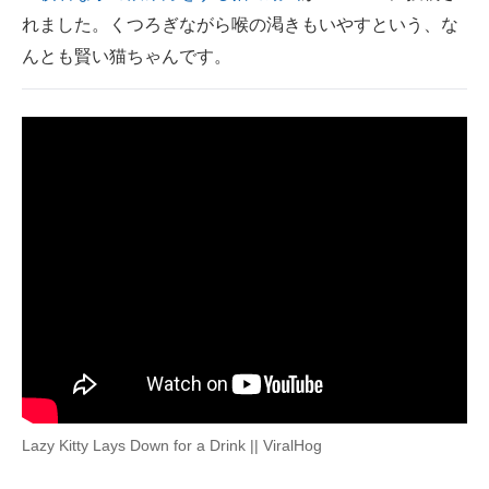
れました。くつろぎながら喉の渇きもいやすという、な
ITの今と未来を見通す
んとも賢い猫ちゃんです。
スマホと通信の最新トレンド
進化するPCとデバイスの未来
好きが集まる 比べて選べる
ビジネスと働き方のヒント
AI活用のいまが分かる
企業ITのトレンドを詳説
経営リーダーのコミュニティ
マーケ×ITの今がよく分かる
Lazy Kitty Lays Down for a Drink || ViralHog
ITエンジニア向け専門サイト