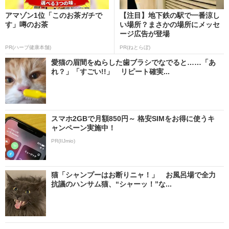
アマゾン1位「このお茶ガチで
【注目】地下鉄の駅で一番涼し
す」噂のお茶
い場所？まさかの場所にメッセ
ージ広告が登場
PR(ハーブ健康本舗)
PR(ねとらぼ)
愛猫の眉間をぬらした歯ブラシでなでると……「あ
れ？」「すごい!!」 リピート確実...
スマホ2GBで月額850円～ 格安SIMをお得に使うキ
ャンペーン実施中！
PR(IIJmio)
猫「シャンプーはお断りニャ！」 お風呂場で全力
抗議のハンサム猫、“シャーッ！”な...