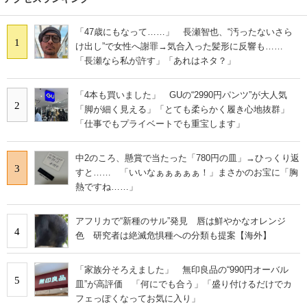
「47歳にもなって……」 長瀬智也、“汚ったないさら
1
け出し”で女性へ謝罪→気合入った髪形に反響も……
「長瀬なら私が許す」「あれはネタ？」
「4本も買いました」 GUの“2990円パンツ”が大人気
2
「脚が細く見える」「とても柔らかく履き心地抜群」
「仕事でもプライベートでも重宝します」
中2のころ、懸賞で当たった「780円の皿」→ひっくり返
3
すと…… 「いいなぁぁぁぁぁ！」まさかのお宝に「胸
熱ですね……」
アフリカで“新種のサル”発見 唇は鮮やかなオレンジ
4
色 研究者は絶滅危惧種への分類も提案【海外】
「家族分そろえました」 無印良品の“990円オーバル
5
皿”が高評価 「何にでも合う」「盛り付けるだけでカ
フェっぽくなってお気に入り」