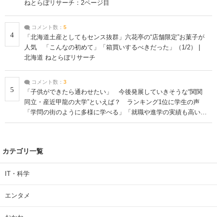
ねとらぼリサーチ：2ページ目
コメント数：
5
4
「北海道土産としてもセンス抜群」六花亭の“店舗限定”お菓子が
人気 「こんなの初めて」「箱買いするべきだった」（1/2） |
北海道 ねとらぼリサーチ
コメント数：
3
5
「子供ができたら通わせたい」 今後発展していきそうな“関関
同立・産近甲龍の大学”といえば？ ランキング1位に学生の声
「学問の街のように多様に学べる」「就職や進学の実績も高い」
| 大学 ねとらぼリサーチ
カテゴリ一覧
IT・科学
エンタメ