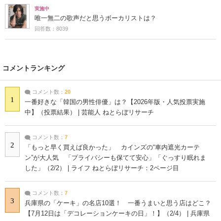
実施中
唯一無二の歌声だと思うボーカリストは？
回答数：8039
コメントランキング
コメント数：
20
1
一番好きな「韓国の男性俳優」は？【2026年版・人気投票実施
中】（投票結果） | 芸能人 ねとらぼリサーチ
コメント数：
7
2
「もっと早く買えば良かった」 カインズの“車内遮光カーテ
ン”が大人気 「プライバシーも保てて安心」「ぐっすり眠れま
した」（2/2） | ライフ ねとらぼリサーチ：2ページ目
コメント数：
7
3
兵庫県の「ケーキ」の名店10選！ 一番うまいと思う店はどこ？
【7月12日は「デコレーションケーキの日」！】（2/4） | 兵庫県