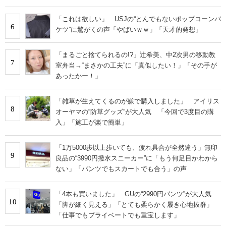
「これは欲しい」 USJの“とんでもないポップコーンバ
6
ケツ”に驚がくの声「やばいｗｗ」「天才的発想」
「まるごと捨てられるの!?」辻希美、中2次男の移動教
7
室弁当→“まさかの工夫”に「真似したい！」「その手が
あったかー！」
「雑草が生えてくるのが嫌で購入しました」 アイリス
8
オーヤマの“防草グッズ”が大人気 「今回で3度目の購
入」「施工が楽で簡単」
「1万5000歩以上歩いても、疲れ具合が全然違う」無印
9
良品の“3990円撥水スニーカー”に「もう何足目かわから
ない」「パンツでもスカートでも合う」の声
「4本も買いました」 GUの“2990円パンツ”が大人気
10
「脚が細く見える」「とても柔らかく履き心地抜群」
「仕事でもプライベートでも重宝します」