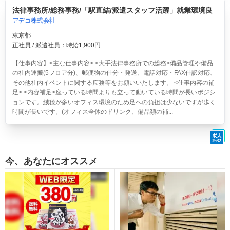
法律事務所/総務事務/「駅直結/派遣スタッフ活躍」就業環境良
アデコ株式会社
東京都
正社員 / 派遣社員：時給1,900円
【仕事内容】<主な仕事内容> <大手法律事務所での総務>備品管理や備品
の社内運搬(5フロア分)、郵便物の仕分・発送、電話対応・FAX仕訳対応、
その他社内イベントに関する庶務等をお願いいたします。 <仕事内容の補
足> <内容補足>座っている時間よりも立って動いている時間が長いポジシ
ョンです。絨毯が多いオフィス環境のため足への負担は少ないですが歩く
時間が長いです。(オフィス全体のドリンク、備品類の補...
今、あなたにオススメ