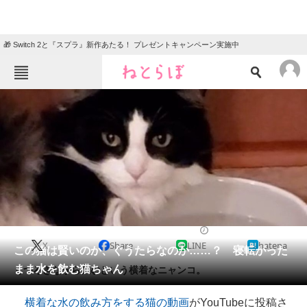
🎁 Switch 2と『スプラ』新作あたる！ プレゼントキャンペーン実施中
ねとらぼメニュー
TOP
ニュース
エンタメ
クイズ
グルメ
地域
住まい
教育・育児
動物
リサーチ
2020/09/10 15:00（公開）
X
Share
LINE
hatena
会員記事
この猫は賢いのか、ぐうたらなのか……？ 寝転がった
まま水を飲む猫ちゃん
くつろぎながら飲むという横着なニャンコ。
メディア
横着な水の飲み方をする猫の動画
がYouTubeに投稿さ
注目記事を集めた総合ページ