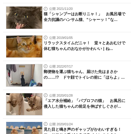
公開 2021/11/20
猫「シャンプーはお断りニャ！」 お風呂場で
全力抗議のハンサム猫、“シャーッ！”な...
公開 2019/01/05
リラックスタイムだニャ！ 堂々とあおむけで
休む猫ちゃんのおなかがかわいい | ね...
公開 2022/07/17
郵便物を運ぶ猫ちゃん、届けた先はまさか
の……!? ドヤ顔でトイレの前に「ほらよ」...
公開 2020/01/28
「エア水分補給」「パブロフの猫」 お風呂に
侵入した猫ちゃんの前足を伸ばすしぐさが...
公開 2020/01/24
見た目と鳴き声のギャップがかわいすぎる！