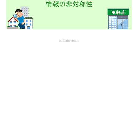
advertisement