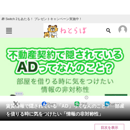
🎁 Switch 2もあたる！ プレゼントキャンペーン実施中！
ねとらぼメニュー
TOP
ニュース
エンタメ
クイズ
グルメ
地域
住まい
教育・育児
動物
リサーチ
2020/09/10 18:35（公開）
X
Share
LINE
hatena
会員記事
賃貸情報で隠されている「AD」ってなんのこと？ 部屋
を借りる時に気をつけたい「情報の非対称性」
疑問を持ったらすぐ調べよう！
メディア
目次を表示
注目記事を集めた総合ページ