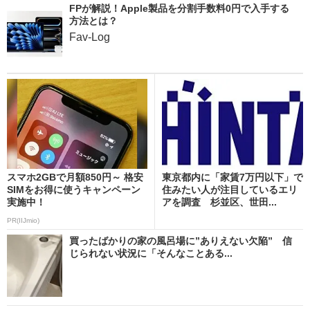
FPが解説！Apple製品を分割手数料0円で入手する
方法とは？
Fav-Log
スマホ2GBで月額850円～ 格安
東京都内に「家賃7万円以下」で
SIMをお得に使うキャンペーン
住みたい人が注目しているエリ
実施中！
アを調査 杉並区、世田...
PR(IIJmio)
買ったばかりの家の風呂場に”ありえない欠陥” 信
じられない状況に「そんなことある...