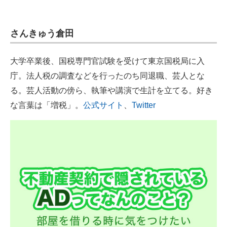
企業向けIT製品の総合サイト
さんきゅう倉田
IT製品の技術・比較・事例
製造業のIT導入・活用を支援
大学卒業後、国税専門官試験を受けて東京国税局に入
庁。法人税の調査などを行ったのち同退職、芸人とな
モノづくり技術者専門サイト
る。芸人活動の傍ら、執筆や講演で生計を立てる。好き
エレクトロニクス専門サイト
な言葉は「増税」。
公式サイト
、
Twitter
電子設計の基本と応用
エネルギーの専門メディア
建設×テクノロジーの最前線
ちょっと気になるネットの話題