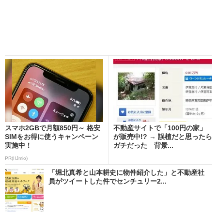
スマホ2GBで月額850円～ 格安
不動産サイトで「100円の家」
SIMをお得に使うキャンペーン
が販売中!? → 誤植だと思ったら
実施中！
ガチだった 背景...
PR(IIJmio)
「堀北真希と山本耕史に物件紹介した」と不動産社
員がツイートした件でセンチュリー2...