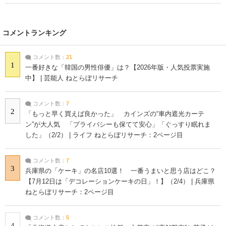
コメントランキング
コメント数：
21
1
一番好きな「韓国の男性俳優」は？【2026年版・人気投票実施
中】 | 芸能人 ねとらぼリサーチ
コメント数：
7
2
「もっと早く買えば良かった」 カインズの“車内遮光カーテ
ン”が大人気 「プライバシーも保てて安心」「ぐっすり眠れま
した」（2/2） | ライフ ねとらぼリサーチ：2ページ目
コメント数：
7
3
兵庫県の「ケーキ」の名店10選！ 一番うまいと思う店はどこ？
【7月12日は「デコレーションケーキの日」！】（2/4） | 兵庫県
ねとらぼリサーチ：2ページ目
コメント数：
5
4