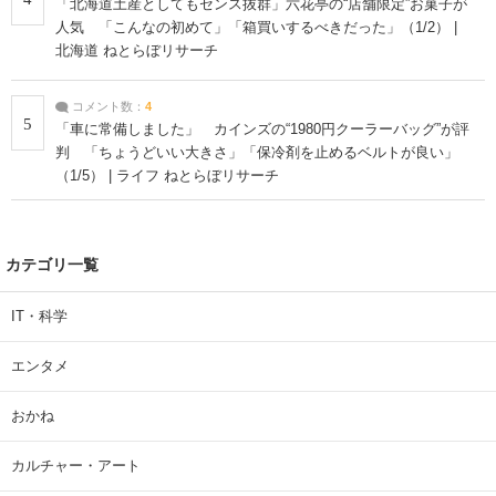
「北海道土産としてもセンス抜群」六花亭の“店舗限定”お菓子が
人気 「こんなの初めて」「箱買いするべきだった」（1/2） |
北海道 ねとらぼリサーチ
コメント数：
4
5
「車に常備しました」 カインズの“1980円クーラーバッグ”が評
判 「ちょうどいい大きさ」「保冷剤を止めるベルトが良い」
（1/5） | ライフ ねとらぼリサーチ
カテゴリ一覧
IT・科学
エンタメ
おかね
カルチャー・アート