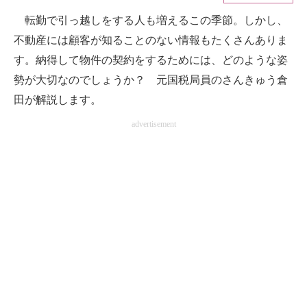
転勤で引っ越しをする人も増えるこの季節。しかし、
ITの今と未来を見通す
不動産には顧客が知ることのない情報もたくさんありま
スマホと通信の最新トレンド
す。納得して物件の契約をするためには、どのような姿
勢が大切なのでしょうか？ 元国税局員のさんきゅう倉
進化するPCとデバイスの未来
田が解説します。
好きが集まる 比べて選べる
advertisement
ビジネスと働き方のヒント
AI活用のいまが分かる
企業ITのトレンドを詳説
経営リーダーのコミュニティ
マーケ×ITの今がよく分かる
ITエンジニア向け専門サイト