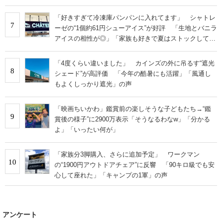
「好きすぎて冷凍庫パンパンに入れてます」 シャトレ
7
ーゼの“1個約61円シューアイス”が好評 「生地とバニラ
アイスの相性が◎」「家族も好きで夏はストックして
る」
「4度くらい違いました」 カインズの外に吊るす“遮光
8
シェード”が高評価 「今年の酷暑にも活躍」「風通し
もよくしっかり遮光」の声
「映画ちいかわ」鑑賞前の楽しそうな子どもたち→“鑑
9
賞後の様子”に2900万表示「そうなるわなw」「分かる
よ」「いったい何が」
「家族分3脚購入、さらに追加予定」 ワークマン
10
の“1900円アウトドアチェア”に反響 「90キロ級でも安
心して座れた」「キャンプの1軍」の声
アンケート