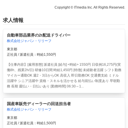
Copyright © ITmedia Inc. All Rights Reserved.
求人情報
自動車部品業界の2t配送ドライバー
株式会社ジャパン・リリーフ
東京都
正社員 / 派遣社員：時給1,550円
【仕事内容】[雇用形態] 派遣社員 [給与] <時給> 1550円 日収例16,275円(実
働8h、残業2h/日) 研修10日間:時給1,450円 [特徴] 未経験者活躍 シフト勤務
マイカー通勤OK 週2・3日からOK 高収入 即日勤務OK 交通費支給 ミドル
活躍中 シニア活躍中 資格・スキルを活かせる 給与前払い制度あり 早朝勤
務 長期 週払い・日払いあり [勤務時間] 06:30～1...
国産車販売ディーラーの回送担当者
株式会社ジャパン・リリーフ
東京都
正社員 / 派遣社員：時給1,500円