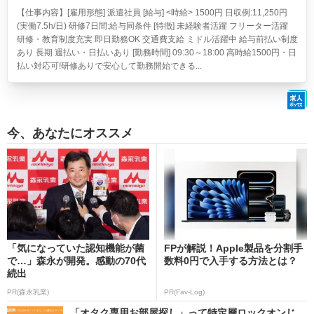
【仕事内容】[雇用形態] 派遣社員 [給与] <時給> 1500円 日収例:11,250円
(実働7.5h/日) 研修7日間:給与同条件 [特徴] 未経験者活躍 フリーター活躍
研修・教育制度充実 即日勤務OK 交通費支給 ミドル活躍中 給与前払い制度
あり 長期 週払い・日払いあり [勤務時間] 09:30～18:00 高時給1500円・日
払い対応可!研修ありで安心して勤務開始できる...
今、あなたにオススメ
「気になっていた認知機能が菌
FPが解説！Apple製品を分割手
で…」森永が開発。感動の70代
数料0円で入手する方法とは？
続出
PR(森永乳業)
PR(Fav-Log)
「オタク専用お部屋探し」って特定層ロックオンじ