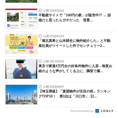
公開 2018/10/16
不動産サイトで「100円の家」が販売中!? → 誤
植だと思ったらガチだった 背景...
公開 2016/01/15
「堀北真希と山本耕史に物件紹介した」と不動
産社員がツイートした件でセンチュリー2...
公開 2017/05/20
東京で家賃4万円台の好条件物件に入居→毎夜お
経のような声がしてくる上に、隣室で腐...
公開 2024/06/07
【埼玉県版】「賃貸物件が注目の街」ランキン
グTOP10！ 第1位は「川口市」【2...
Recommended by