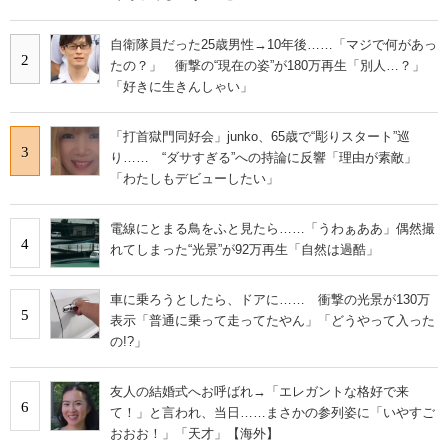
自衛隊員だった25歳男性→10年後……「マジで何があっ
2
たの？」 衝撃の“現在の姿”が180万再生「別人…？」
「好きに生きんしゃい」
「打首獄門同好会」junko、65歳で“彫りスタート”巡
3
り…… “ダサすぎる”への持論に反響「理由が素敵」
「わたしもデビューしたい」
電線にとまる鳥をふと見たら……「うわぁああ」偶然撮
4
れてしまった“光景”が92万再生「自然は過酷」
車に乗ろうとしたら、ドアに…… 衝撃の光景が130万
5
表示「普通に乗って走ってたやん」「どうやって入った
の!?」
友人の結婚式へお呼ばれ→「エレガントな格好で来
6
て！」と言われ、当日……まさかの参列姿に「いやすご
おおお！」「天才」【海外】