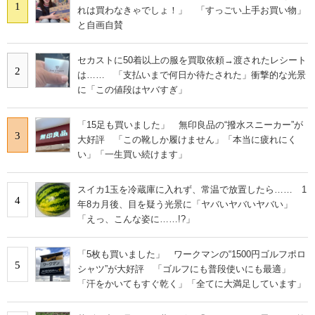
1
れは買わなきゃでしょ！」 「すっごい上手お買い物」
と自画自賛
セカストに50着以上の服を買取依頼→渡されたレシート
2
は…… 「支払いまで何日か待たされた」衝撃的な光景
に「この値段はヤバすぎ」
「15足も買いました」 無印良品の“撥水スニーカー”が
3
大好評 「この靴しか履けません」「本当に疲れにく
い」「一生買い続けます」
スイカ1玉を冷蔵庫に入れず、常温で放置したら…… 1
4
年8カ月後、目を疑う光景に「ヤバいヤバいヤバい」
「えっ、こんな姿に……!?」
「5枚も買いました」 ワークマンの“1500円ゴルフポロ
5
シャツ”が大好評 「ゴルフにも普段使いにも最適」
「汗をかいてもすぐ乾く」「全てに大満足しています」