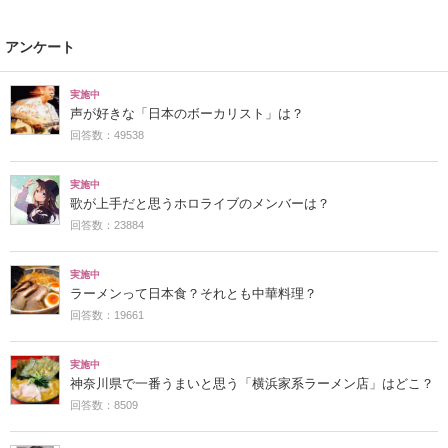
アンケート
実施中
声が好きな「日本のボーカリスト」は？
回答数：49538
実施中
歌が上手だと思うホロライブのメンバーは？
回答数：23884
実施中
ラーメンって日本食？それとも中華料理？
回答数：19661
実施中
神奈川県で一番うまいと思う「横浜家系ラーメン店」はどこ？
回答数：8509