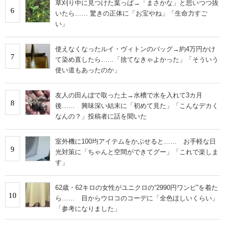
草刈り中に見つけた葉っぱ→「まさかな」と思いつつ抜
6
いたら…… 驚きの正体に「お宝やね」「生命力すご
い」
使えなくなったルイ・ヴィトンのバッグ→約4万円かけ
7
て染め直したら……「捨てなきゃよかった」「そういう
使い道もあったのか」
友人の田んぼで取った土→水槽で水を入れて3カ月
8
後…… 興味深い結末に「初めて見た」「こんなデカく
なんの？」投稿者に話を聞いた
室外機に100均アイテムをかぶせると…… お手軽な日
9
光対策に「ちゃんと空間ができてグー」「これで楽しま
す」
62歳・62キロの女性がユニクロの“2990円ワンピ”を着た
10
ら…… 目からウロコのコーデに「全色ほしいくらい」
「参考になりました」