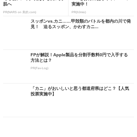
肌へ
実施中！
PR(NARS on 美的.com)
PR(IIJmio)
スッポンvs.カニ……甲殻類のバトルを都内の川で発
見！ 迫るスッポン、かわすカニ...
FPが解説！Apple製品を分割手数料0円で入手する
方法とは？
PR(Fav-Log)
「カニ」がおいしいと思う都道府県はどこ？【人気
投票実施中】