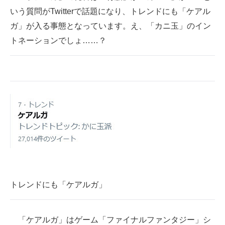
いう質問がTwitterで話題になり、トレンドにも「ケアル
ITの今と未来を見通す
ガ」が入る事態となっています。え、「カニ玉」のイン
トネーションでしょ……？
スマホと通信の最新トレンド
進化するPCとデバイスの未来
好きが集まる 比べて選べる
ビジネスと働き方のヒント
AI活用のいまが分かる
企業ITのトレンドを詳説
経営リーダーのコミュニティ
トレンドにも「ケアルガ」
マーケ×ITの今がよく分かる
ITエンジニア向け専門サイト
「ケアルガ」はゲーム「ファイナルファンタジー」シ