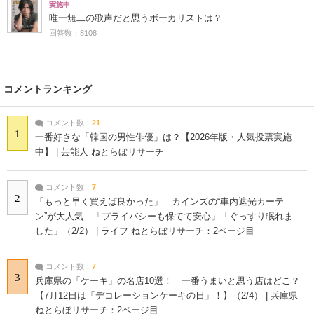
実施中
唯一無二の歌声だと思うボーカリストは？
回答数：8108
コメントランキング
コメント数：
21
1
一番好きな「韓国の男性俳優」は？【2026年版・人気投票実施
中】 | 芸能人 ねとらぼリサーチ
コメント数：
7
2
「もっと早く買えば良かった」 カインズの“車内遮光カーテ
ン”が大人気 「プライバシーも保てて安心」「ぐっすり眠れま
した」（2/2） | ライフ ねとらぼリサーチ：2ページ目
コメント数：
7
3
兵庫県の「ケーキ」の名店10選！ 一番うまいと思う店はどこ？
【7月12日は「デコレーションケーキの日」！】（2/4） | 兵庫県
ねとらぼリサーチ：2ページ目