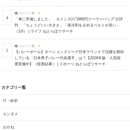
コメント数：
4
4
「車に常備しました」 カインズの“1980円クーラーバッグ”が評
判 「ちょうどいい大きさ」「保冷剤を止めるベルトが良い」
（1/5） | ライフ ねとらぼリサーチ
コメント数：
3
5
【バレーボール】ネーションズリーグ日本ラウンドで活躍を期待
している「日本男子バレー代表選手」は？【2026年版・人気投
票実施中】（投票結果） | スポーツ ねとらぼリサーチ
カテゴリ一覧
IT・科学
エンタメ
おかね