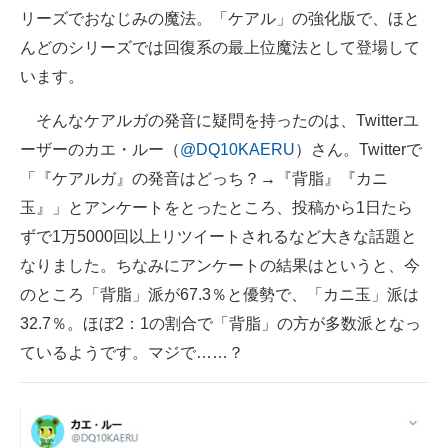
リーズでおなじみの魔法。「ケアル」の強化版で、ほと
企業向けIT製品の総合サイト
んどのシリーズでは回復系の最上位魔法として登場して
IT製品の技術・比較・事例
います。
製造業のIT導入・活用を支援
そんなケアルガの発音に疑問を持ったのは、Twitterユ
ーザーのカエ・ルー（
@DQ10KAERU
）さん。Twitterで
モノづくり技術者専門サイト
「『ケアルガ』の発音はどっち？→『背脂』『カニ
エレクトロニクス専門サイト
玉』」とアンケートをとったところ、投稿から1日たら
ずで1万5000回以上リツイートされるなど大きな話題と
電子設計の基本と応用
なりました。ちなみにアンケートの結果はというと、今
エネルギーの専門メディア
のところ「背脂」派が67.3％と優勢で、「カニ玉」派は
32.7％。ほぼ2：1の割合で「背脂」の方が多数派となっ
建設×テクノロジーの最前線
ているようです。マジで……？
ちょっと気になるネットの話題