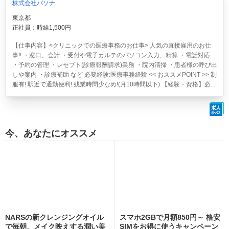
株式会社パソナ
東京都
正社員：時給1,500円
【仕事内容】<クリニックでの医療事務のお仕事> 人気の直接雇用のお仕
事!! ・窓口、会計 ・受付や電子カルテのパソコン入力、精算 ・電話対応
・予約の管理 ・レセプト(診療報酬請求)業務 ・院内清掃 ・患者様の呼び出
しや案内 ・診療補助 など 必要経験:医療事務経験 << おススメPOINT >> 制
服有! 駅近で通勤便利! 残業時間少なめ!(月10時間以下) 【経験・資格】必...
今、あなたにオススメ
NARSの新クレンジングオイル
スマホ2GBで月額850円～ 格安
で毎朝、メイク映えする潤い美
SIMをお得に使うキャンペーン