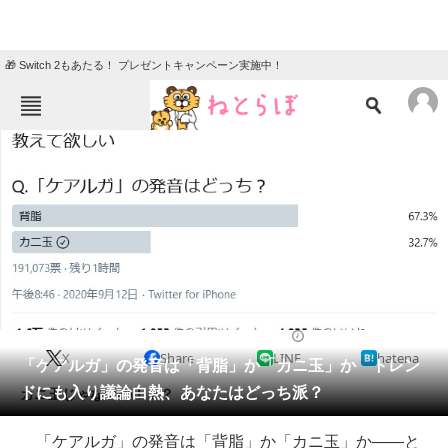
🎁 Switch 2もあたる！ プレゼントキャンペーン実施中！
ねとらぼメニュー
TOP
ニュース
エンタメ
クイズ
グルメ
地域
住まい
教育・育児
動物
リサーチ
2020/09/13 19:40（公開）
X
Share
LINE
hatena
会員記事
「ケアルガ」の発音は「背脂」か「カニ玉」か トレン
ドにも入り議論白熱、あなたはどっち派？
カニ玉じゃないの！？？
メディア
「ケアルガ」の発音は「背脂」か「カニ玉」か――と
注目記事を集めた総合ページ