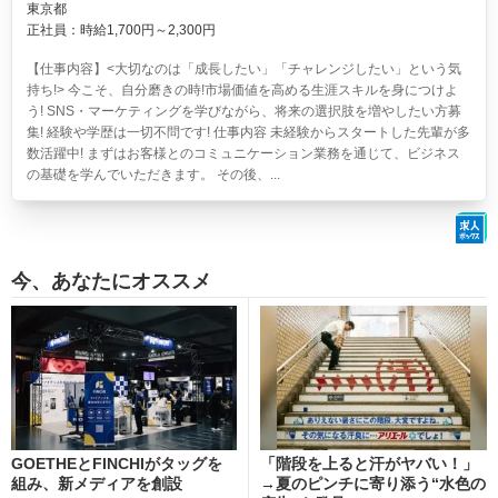
東京都
正社員：時給1,700円～2,300円
【仕事内容】<大切なのは「成長したい」「チャレンジしたい」という気
持ち!> 今こそ、自分磨きの時!市場価値を高める生涯スキルを身につけよ
う! SNS・マーケティングを学びながら、将来の選択肢を増やしたい方募
集! 経験や学歴は一切不問です! 仕事内容 未経験からスタートした先輩が多
数活躍中! まずはお客様とのコミュニケーション業務を通じて、ビジネス
の基礎を学んでいただきます。 その後、...
今、あなたにオススメ
GOETHEとFINCHIがタッグを
「階段を上ると汗がヤバい！」
組み、新メディアを創設
→夏のピンチに寄り添う“水色の