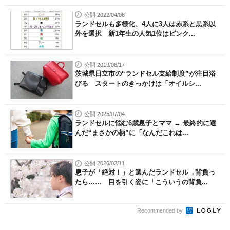
公開 2022/04/08
ランドセルも多様化、4人に3人は赤系と黒系以
外を選択 新1年生の人気1位はピンク...
公開 2019/06/17
茨城県日立市の“ランドセル支給制度”が注目浴
びる スタートのきっかけは「オイルシ...
公開 2025/07/04
ランドセルに悩む6歳息子とママ → 最終的に選
んだ“まさかの柄”に「なんだこれは...
公開 2026/02/11
息子が「絶対！」と選んだランドセル→背負っ
たら…… 目を引く姿に「こういうの背負...
Recommended by