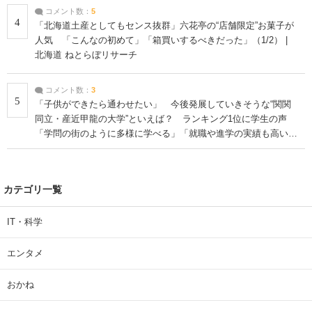
コメント数：
5
4
「北海道土産としてもセンス抜群」六花亭の“店舗限定”お菓子が
人気 「こんなの初めて」「箱買いするべきだった」（1/2） |
北海道 ねとらぼリサーチ
コメント数：
3
5
「子供ができたら通わせたい」 今後発展していきそうな“関関
同立・産近甲龍の大学”といえば？ ランキング1位に学生の声
「学問の街のように多様に学べる」「就職や進学の実績も高い」
| 大学 ねとらぼリサーチ
カテゴリ一覧
IT・科学
エンタメ
おかね