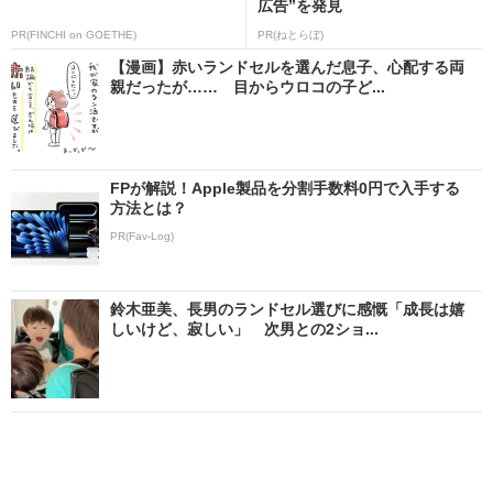
広告”を発見
PR(FINCHI on GOETHE)
PR(ねとらぼ)
【漫画】赤いランドセルを選んだ息子、心配する両
親だったが…… 目からウロコの子ど...
FPが解説！Apple製品を分割手数料0円で入手する
方法とは？
PR(Fav-Log)
鈴木亜美、長男のランドセル選びに感慨「成長は嬉
しいけど、寂しい」 次男との2ショ...