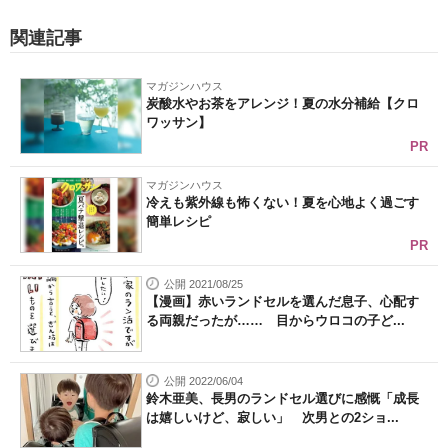
関連記事
マガジンハウス
炭酸水やお茶をアレンジ！夏の水分補給【クロ
ワッサン】
PR
マガジンハウス
冷えも紫外線も怖くない！夏を心地よく過ごす
簡単レシピ
PR
公開 2021/08/25
【漫画】赤いランドセルを選んだ息子、心配す
る両親だったが…… 目からウロコの子ど...
公開 2022/06/04
鈴木亜美、長男のランドセル選びに感慨「成長
は嬉しいけど、寂しい」 次男との2ショ...