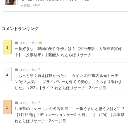
回答数：8054
コメントランキング
コメント数：
20
1
一番好きな「韓国の男性俳優」は？【2026年版・人気投票実施
中】（投票結果） | 芸能人 ねとらぼリサーチ
コメント数：
7
2
「もっと早く買えば良かった」 カインズの“車内遮光カーテ
ン”が大人気 「プライバシーも保てて安心」「ぐっすり眠れま
した」（2/2） | ライフ ねとらぼリサーチ：2ページ目
コメント数：
7
3
兵庫県の「ケーキ」の名店10選！ 一番うまいと思う店はどこ？
【7月12日は「デコレーションケーキの日」！】（2/4） | 兵庫県
ねとらぼリサーチ：2ページ目