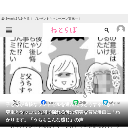
🎁 Switch 2もあたる！ プレゼントキャンペーン実施中！
ねとらぼメニュー
TOP
ニュース
エンタメ
クイズ
グルメ
地域
住まい
教育・育児
動物
リサーチ
2020/09/23 20:00（公開）
X
Share
LINE
hatena
会員記事
子どもが奇抜なランドセルを選んだらどうするべき？
尊重とツッコミの間で揺れる母の切実な育児漫画に「わ
このランドセル、君は6年背負えるかい……？
メディア
かります」「うちもこんな感じ」の声
近年のランドセルはデザインがとても豊富なので、ラ
注目記事を集めた総合ページ