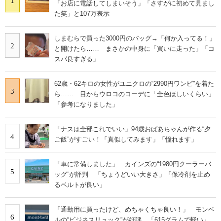
1
「お店に電話してしまいそう」「さすがに初めて見まし
た笑」と107万表示
しまむらで買った3000円のバッグ→「何か入ってる！」
2
と開けたら…… まさかの中身に「買いに走った」「コ
スパ良すぎる」
62歳・62キロの女性がユニクロの“2990円ワンピ”を着た
3
ら…… 目からウロコのコーデに「全色ほしいくらい」
「参考になりました」
「ナスは全部これでいい」94歳おばあちゃんが作る“夕
4
ご飯”がすごい！「真似してみます」「憧れます」
「車に常備しました」 カインズの“1980円クーラーバ
5
ッグ”が評判 「ちょうどいい大きさ」「保冷剤を止め
るベルトが良い」
「通勤用に買ったけど、めちゃくちゃ良い！」 モンベ
6
ルの“ビジネスリュック”が好評 「615グラムで軽い」