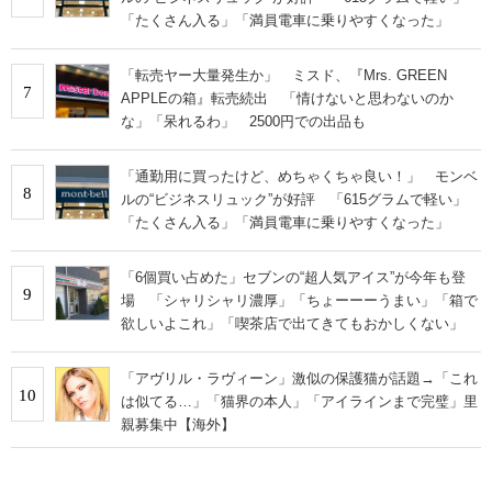
「たくさん入る」「満員電車に乗りやすくなった」
「転売ヤー大量発生か」 ミスド、『Mrs. GREEN
7
APPLEの箱』転売続出 「情けないと思わないのか
な」「呆れるわ」 2500円での出品も
「通勤用に買ったけど、めちゃくちゃ良い！」 モンベ
8
ルの“ビジネスリュック”が好評 「615グラムで軽い」
「たくさん入る」「満員電車に乗りやすくなった」
「6個買い占めた」セブンの“超人気アイス”が今年も登
9
場 「シャリシャリ濃厚」「ちょーーーうまい」「箱で
欲しいよこれ」「喫茶店で出てきてもおかしくない」
「アヴリル・ラヴィーン」激似の保護猫が話題→「これ
10
は似てる…」「猫界の本人」「アイラインまで完璧」里
親募集中【海外】