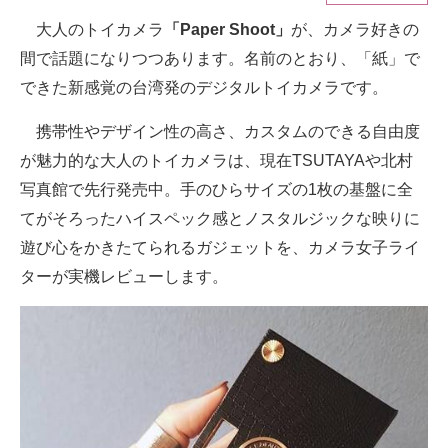
大人のトイカメラ
「Paper Shoot」
が、カメラ好きの
ITの今と未来を見通す
間で話題になりつつあります。名前のとおり、「紙」で
スマホと通信の最新トレンド
できた新感覚の台湾発のデジタルトイカメラです。
進化するPCとデバイスの未来
携帯性やデザイン性の高さ、カスタムのできる自由度
が魅力的な大人のトイカメラは、現在TSUTAYAや北村
好きが集まる 比べて選べる
写真館で先行発売中。手のひらサイズの1枚の基盤に全
ビジネスと働き方のヒント
てがそろったハイスペック感とノスタルジックな映りに
遊び心をかきたてられるガジェットを、カメラ女子ライ
AI活用のいまが分かる
ターが実機レビューします。
企業ITのトレンドを詳説
経営リーダーのコミュニティ
マーケ×ITの今がよく分かる
ITエンジニア向け専門サイト