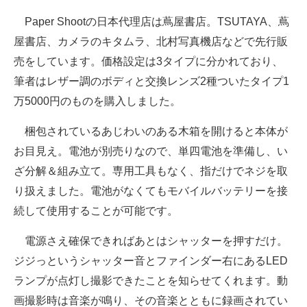
Paper Shootの日本代理店は蔦屋書店。TSUTAYA、蔦
屋書店、カメラのキタムラ、北村写真機店などで先行販
売をしています。価格設定は3タイプに分かれており、
筆者はレザー調のボディと交換レンズ2種ついたタイプ1
万5000円のものを購入しました。
梱包されているあじわいのある木箱を開けると本体が
お目見え。電池が別売りなので、単四電池を準備し、い
ざ分解＆組み立て。専用工具もなく、指だけでネジを取
り扱えました。電池がなくてもモバイルバッテリーを接
続して使用することが可能です。
電源さえ確保できればあとはシャッターを押すだけ。
ジジっというシャッター音とファインダー右にあるLED
ランプが点灯し撮影できたことを知らせてくれます。動
画撮影時は音楽が鳴り、その音楽とともに録画されてい