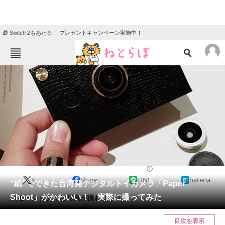
🎁 Switch 2もあたる！ プレゼントキャンペーン実施中！
ねとらぼメニュー
TOP
ニュース
エンタメ
クイズ
グルメ
地域
住まい
教育・育児
動物
リサーチ
2020/09/23 19:00（公開）
X
Share
LINE
hatena
会員記事
“紙”でできた台湾発デジタルトイカメラ「Paper
Shoot」がかわいい！ 実際に撮ってみた
エモーショナルな写真が撮れます！
メディア
目次を表示
注目記事を集めた総合ページ