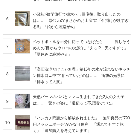
小6娘が修学旅行で栃木へ→帰宅後、取り出したの
6
は…… 母仰天の“まさかのお土産”に「仕掛けが凄すぎ
る!!」「娘から賄賂がw」
ペットボトルを半分に切ってつなげたら…… 流しそう
7
めんの“目からウロコの光景”に「えっ!? 天才すぎて」
「夏休みに絶対やる」
「高圧洗浄だけじゃ無理」築15年の水が流れないキッチ
8
ン排水口→中で“育っていた”のは…… 衝撃の光景に
「排水って大変」
天然パーマのパパとママ→生まれてきた2人の女の子
9
は…… 驚きの姿に「遺伝って不思議ですね」
「ハンカチ問題から解放されました」 無印良品の“790
10
円メッシュポーチ”がかなり便利 「濡れてもすぐ乾
く」「追加購入を考えています」