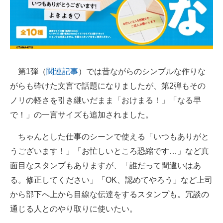
企業向けIT製品の総合サイト
IT製品の技術・比較・事例
製造業のIT導入・活用を支援
第1弾（
関連記事
）では昔ながらのシンプルな作りな
モノづくり技術者専門サイト
がらも砕けた文言で話題になりましたが、第2弾もその
エレクトロニクス専門サイト
ノリの軽さを引き継いだまま「おけまる！」「なる早
で！」の一言サイズも追加されました。
電子設計の基本と応用
ちゃんとした仕事のシーンで使える「いつもありがと
エネルギーの専門メディア
うございます！」「お忙しいところ恐縮です…」など真
建設×テクノロジーの最前線
面目なスタンプもありますが、「誰だって間違いはあ
る。修正してください」「OK、認めてやろう」など上司
ちょっと気になるネットの話題
から部下へ上から目線な伝達をするスタンプも。冗談の
通じる人とのやり取りに使いたい。