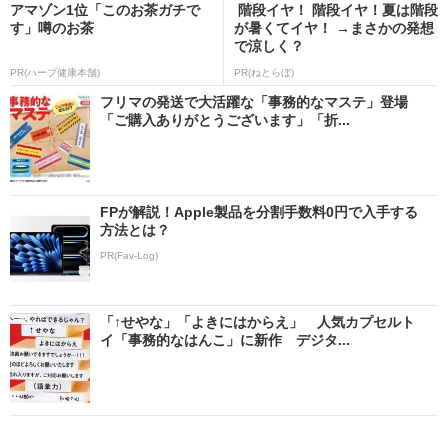
アマゾン1位「このお茶ガチで
階段イヤ！ 階段イヤ！夏は階段
す」噂のお茶
が暑くてイヤ！ →まさかの発想
で涼しく？
PR(ハーブ健康本舗)
PR(ねとらぼ)
フリマの発送で大活躍な「事務的なマステ」登場
「ご購入ありがとうございます」「折...
FPが解説！Apple製品を分割手数料0円で入手する
方法とは？
PR(Fav-Log)
「↑せやな」「よきにはからえ」 人気カプセルト
イ「事務的なはんこ」に新作 デジタ...