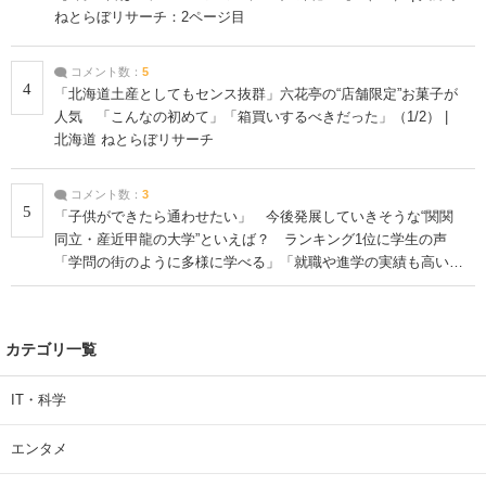
ねとらぼリサーチ：2ページ目
コメント数：
5
4
「北海道土産としてもセンス抜群」六花亭の“店舗限定”お菓子が
人気 「こんなの初めて」「箱買いするべきだった」（1/2） |
北海道 ねとらぼリサーチ
コメント数：
3
5
「子供ができたら通わせたい」 今後発展していきそうな“関関
同立・産近甲龍の大学”といえば？ ランキング1位に学生の声
「学問の街のように多様に学べる」「就職や進学の実績も高い」
| 大学 ねとらぼリサーチ
カテゴリ一覧
IT・科学
エンタメ