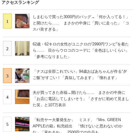
アクセスランキング
しまむらで買った3000円のバッグ→「何か入ってる！」
1
と開けたら…… まさかの中身に「買いに走った」「コ
スパ良すぎる」
62歳・62キロの女性がユニクロの“2990円ワンピ”を着た
2
ら…… 目からウロコのコーデに「全色ほしいくらい」
「参考になりました」
「ナスは全部これでいい」94歳おばあちゃんが作る“夕
3
ご飯”がすごい！「真似してみます」「憧れます」
夫が買ってきた赤福→開けたら…… まさかの中身に
4
「お店に電話してしまいそう」「さすがに初めて見まし
た笑」と107万表示
「転売ヤー大量発生か」 ミスド、『Mrs. GREEN
5
APPLEの箱』転売続出 「情けないと思わないのか
な」「呆れるわ」 2500円での出品も