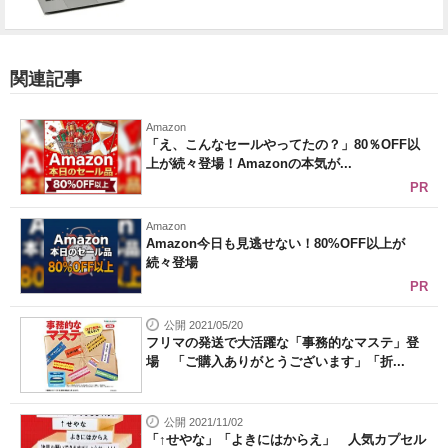
関連記事
Amazon
「え、こんなセールやってたの？」80％OFF以
上が続々登場！Amazonの本気が...
PR
Amazon
Amazon今日も見逃せない！80%OFF以上が
続々登場
PR
公開 2021/05/20
フリマの発送で大活躍な「事務的なマステ」登
場 「ご購入ありがとうございます」「折...
公開 2021/11/02
「↑せやな」「よきにはからえ」 人気カプセル