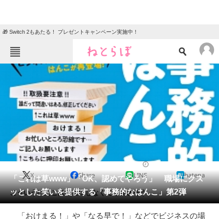
🎁 Switch 2もあたる！ プレゼントキャンペーン実施中！
ねとらぼメニュー
TOP
ニュース
エンタメ
クイズ
グルメ
地域
住まい
教育・育児
動物
リサーチ
2020/09/30 07:00（公開）
X
Share
LINE
hatena
会員記事
「これは草www」「OK、認めてやろう」 職場にクス
ッとした笑いを提供する「事務的なはんこ」第2弾
こういうはんこは廃止にしなくても良さそう。
メディア
「おけまる！」や「なる早で！」などでビジネスの場
注目記事を集めた総合ページ