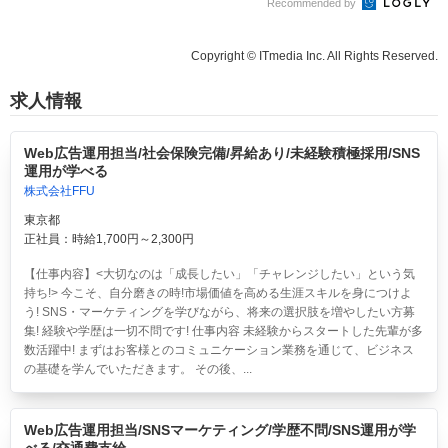
Recommended by
Copyright © ITmedia Inc. All Rights Reserved.
求人情報
Web広告運用担当/社会保険完備/昇給あり/未経験積極採用/SNS
運用が学べる
株式会社FFU
東京都
正社員：時給1,700円～2,300円
【仕事内容】<大切なのは「成長したい」「チャレンジしたい」という気
持ち!> 今こそ、自分磨きの時!市場価値を高める生涯スキルを身につけよ
う! SNS・マーケティングを学びながら、将来の選択肢を増やしたい方募
集! 経験や学歴は一切不問です! 仕事内容 未経験からスタートした先輩が多
数活躍中! まずはお客様とのコミュニケーション業務を通じて、ビジネス
の基礎を学んでいただきます。 その後、...
Web広告運用担当/SNSマーケティング/学歴不問/SNS運用が学