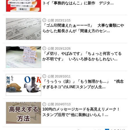
トイ「事務的なはんこ」に新作 デジタ...
公開 2023/11/15
「ゴム印間違えたぁーーー!!」 大事な書類にや
らかした船長さんが「間違え方のセン...
公開 2019/12/26
「〆切り、やばみです」「ちょっと何言ってる
か不明です」 いろいろ捗るかもしれない...
公開 2018/10/11
「うっうっ（涙）」「もう無理かも…」 “残念
すぎるネコ”のLINEスタンプが人生...
公開 2024/07/13
100均のメッセージカードを高見えリメーク！
スタンプ活用で“他に装飾はいらん！...