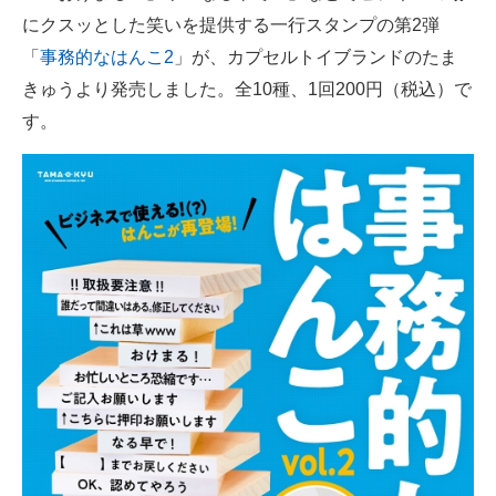
にクスッとした笑いを提供する一行スタンプの第2弾
ITの今と未来を見通す
「
事務的なはんこ2
」が、カプセルトイブランドのたま
きゅうより発売しました。全10種、1回200円（税込）で
スマホと通信の最新トレンド
す。
進化するPCとデバイスの未来
好きが集まる 比べて選べる
ビジネスと働き方のヒント
AI活用のいまが分かる
企業ITのトレンドを詳説
経営リーダーのコミュニティ
マーケ×ITの今がよく分かる
ITエンジニア向け専門サイト