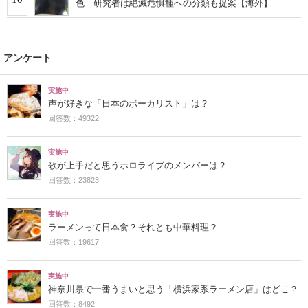
色 研究者は絶滅危惧種への分類も提案【海外】
アンケート
実施中
声が好きな「日本のボーカリスト」は？
回答数：49322
実施中
歌が上手だと思うホロライブのメンバーは？
回答数：23823
実施中
ラーメンって日本食？それとも中華料理？
回答数：19617
実施中
神奈川県で一番うまいと思う「横浜家系ラーメン店」はどこ？
回答数：8492