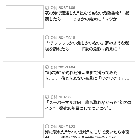
公開 2026/01/06
夜の港で遭遇した“とんでもない危険生物”→捕
獲したら…… まさかの結末に「マジか...
公開 2024/09/18
「でっっっっかい魚しかいない」夢のような秘
境を訪れたら…… ド級の魚影→釣果に「...
公開 2025/11/04
“幻の魚”が釣れた海→底まで潜ってみた
ら…… 信じられない光景に「ワクワク！」
「...
公開 2014/08/11
「スーパーマリオ64」誰も取れなかった“幻のコ
イン” 発売18年目にしてついにゲ...
公開 2024/01/23
海に現れた“ヤバい生物”をモリで突いたら水面
が…… 漆黒に染まる光景に怪魚ハンタ...