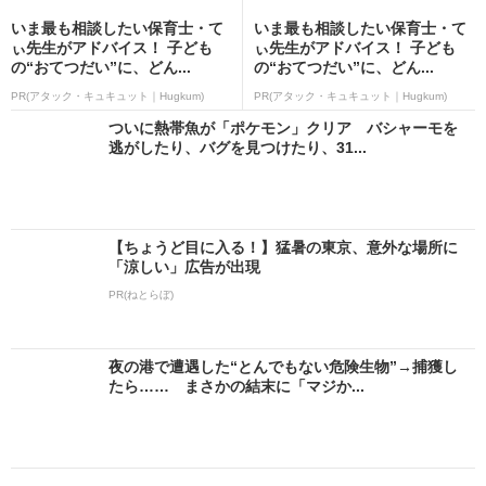
いま最も相談したい保育士・て
いま最も相談したい保育士・て
ぃ先生がアドバイス！ 子ども
ぃ先生がアドバイス！ 子ども
の“おてつだい”に、どん...
の“おてつだい”に、どん...
PR(アタック・キュキュット｜Hugkum)
PR(アタック・キュキュット｜Hugkum)
ついに熱帯魚が「ポケモン」クリア バシャーモを
逃がしたり、バグを見つけたり、31...
【ちょうど目に入る！】猛暑の東京、意外な場所に
「涼しい」広告が出現
PR(ねとらぼ)
夜の港で遭遇した“とんでもない危険生物”→捕獲し
たら…… まさかの結末に「マジか...