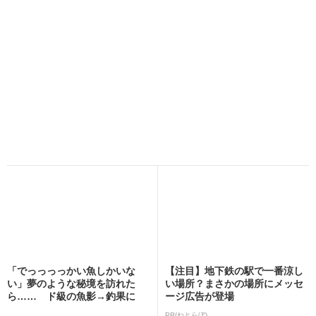
「でっっっっかい魚しかいな
【注目】地下鉄の駅で一番涼し
い」夢のような秘境を訪れた
い場所？まさかの場所にメッセ
ら…… ド級の魚影→釣果に
ージ広告が登場
「...
PR(ねとらぼ)