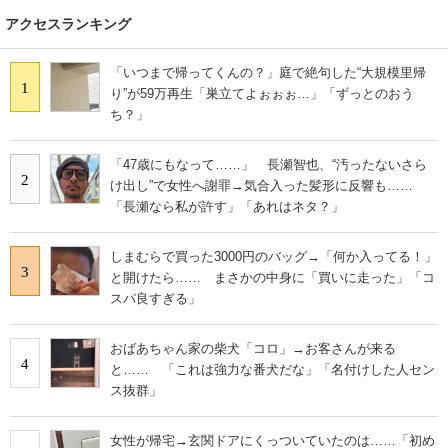
アクセスランキング
「いつまで帰ってくんの？」庭で絶句した“大規模里帰
1
り”が59万再生「巣立てよぉぉぉ…」「ずっとのおう
ち？」
「47歳にもなって……」 長瀬智也、“汚ったないさら
2
け出し”で女性へ謝罪→気合入った髪形に反響も……
「長瀬なら私が許す」「あれはネタ？」
しまむらで買った3000円のバッグ→「何か入ってる！」
3
と開けたら…… まさかの中身に「買いに走った」「コ
スパ良すぎる」
おばあちゃん家の柴犬「コロ」→お客さんが来る
4
と…… 「これは強力な番犬だな」「名付けした人セン
ス抜群」
女性が帰宅→玄関ドアにくっついていたのは……「初め