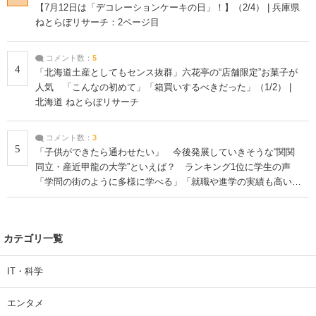
【7月12日は「デコレーションケーキの日」！】（2/4） | 兵庫県
ねとらぼリサーチ：2ページ目
コメント数：
5
4
「北海道土産としてもセンス抜群」六花亭の“店舗限定”お菓子が
人気 「こんなの初めて」「箱買いするべきだった」（1/2） |
北海道 ねとらぼリサーチ
コメント数：
3
5
「子供ができたら通わせたい」 今後発展していきそうな“関関
同立・産近甲龍の大学”といえば？ ランキング1位に学生の声
「学問の街のように多様に学べる」「就職や進学の実績も高い」
| 大学 ねとらぼリサーチ
カテゴリ一覧
IT・科学
エンタメ