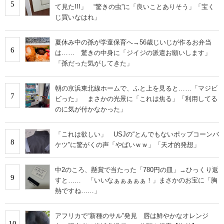
5
て見た!!!」 “驚きの虫”に「良いことありそう」「宝く
じ買いなはれ」
夏休み中の孫が学童保育へ→56歳じいじが作るお弁当
6
は…… 驚きの中身に「ジイジの派遣お願いします」
「孫だった気がしてきた」
朝の京浜東北線ホームで、ふと上を見ると……「マジビ
7
ビった」 まさかの光景に「これは焦る」「利用してる
のに気が付かなかった」
「これは欲しい」 USJの“とんでもないポップコーンバ
8
ケツ”に驚がくの声「やばいｗｗ」「天才的発想」
中2のころ、懸賞で当たった「780円の皿」→ひっくり返
9
すと…… 「いいなぁぁぁぁぁ！」まさかのお宝に「胸
熱ですね……」
アフリカで“新種のサル”発見 唇は鮮やかなオレンジ
10