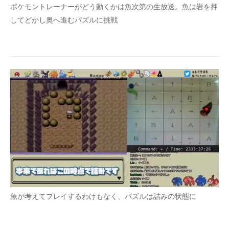
ポケモントレーナーがどう動くかは魚次第の生放送。魚は岩を押
企業向けIT製品の総合サイト
してどかし奥へ進むパズルに挑戦
IT製品の技術・比較・事例
製造業のIT導入・活用を支援
モノづくり技術者専門サイト
エレクトロニクス専門サイト
電子設計の基本と応用
エネルギーの専門メディア
建設×テクノロジーの最前線
ちょっと気になるネットの話題
魚が考えてプレイするわけもなく、パズルは詰みの状態に