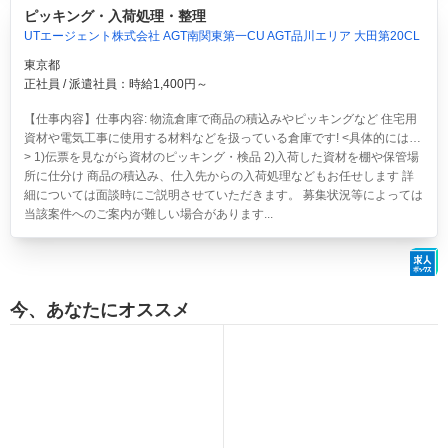
ピッキング・入荷処理・整理
UTエージェント株式会社 AGT南関東第一CU AGT品川エリア 大田第20CL
東京都
正社員 / 派遣社員：時給1,400円～
【仕事内容】仕事内容: 物流倉庫で商品の積込みやピッキングなど 住宅用
資材や電気工事に使用する材料などを扱っている倉庫です! <具体的には…
> 1)伝票を見ながら資材のピッキング・検品 2)入荷した資材を棚や保管場
所に仕分け 商品の積込み、仕入先からの入荷処理などもお任せします 詳
細については面談時にご説明させていただきます。 募集状況等によっては
当該案件へのご案内が難しい場合があります...
今、あなたにオススメ