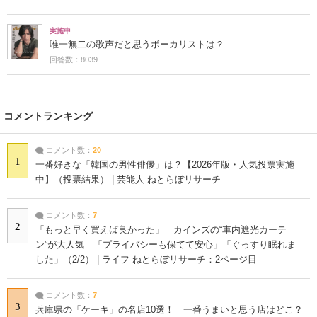
実施中
唯一無二の歌声だと思うボーカリストは？
回答数：8039
コメントランキング
コメント数：
20
1
一番好きな「韓国の男性俳優」は？【2026年版・人気投票実施
中】（投票結果） | 芸能人 ねとらぼリサーチ
コメント数：
7
2
「もっと早く買えば良かった」 カインズの“車内遮光カーテ
ン”が大人気 「プライバシーも保てて安心」「ぐっすり眠れま
した」（2/2） | ライフ ねとらぼリサーチ：2ページ目
コメント数：
7
3
兵庫県の「ケーキ」の名店10選！ 一番うまいと思う店はどこ？