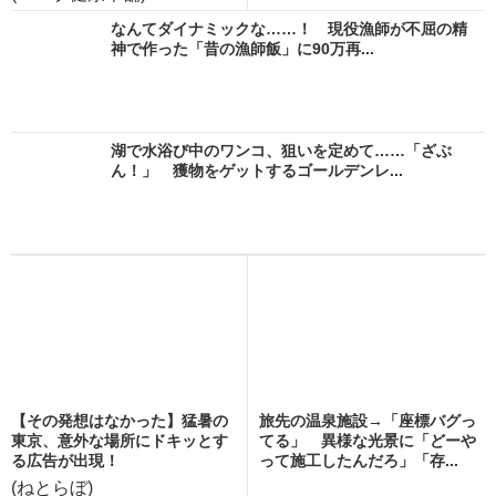
なんてダイナミックな……！ 現役漁師が不屈の精
神で作った「昔の漁師飯」に90万再...
湖で水浴び中のワンコ、狙いを定めて……「ざぶ
ん！」 獲物をゲットするゴールデンレ...
【その発想はなかった】猛暑の
旅先の温泉施設→「座標バグっ
東京、意外な場所にドキッとす
てる」 異様な光景に「どーや
る広告が出現！
って施工したんだろ」「存...
(ねとらぼ)