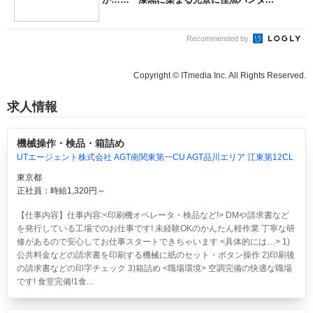
Recommended by
Copyright © ITmedia Inc. All Rights Reserved.
求人情報
機械操作・検品・箱詰め
UTエージェント株式会社 AGT南関東第一CU AGT品川エリア 江東第12CL
東京都
正社員：時給1,320円～
【仕事内容】仕事内容:<印刷機オペレータ・検品など!> DMや請求書など
を発行している工場でのお仕事です! 未経験OKのかんたん軽作業 丁寧な研
修があるので安心してお仕事スタートできちゃいます <具体的には…> 1)
公共料金などの請求書を印刷する機械に紙のセット・ボタン操作 2)印刷後
の請求書などの印字チェック 3)箱詰め <職場環境> 空調完備の快適な職場
です! 食堂完備!1食...