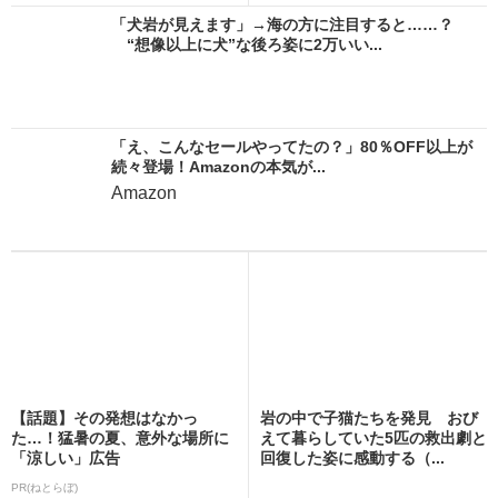
「犬岩が見えます」→海の方に注目すると……？
“想像以上に犬”な後ろ姿に2万いい...
「え、こんなセールやってたの？」80％OFF以上が
続々登場！Amazonの本気が...
Amazon
【話題】その発想はなかっ
岩の中で子猫たちを発見 おび
た…！猛暑の夏、意外な場所に
えて暮らしていた5匹の救出劇と
「涼しい」広告
回復した姿に感動する（...
PR(ねとらぼ)