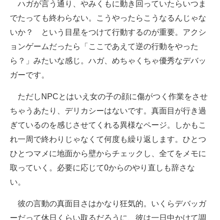
ハガが言う通り、やみくもに動き回っていたらいつま
でたっても終わらない。こうやったらこうなるんじゃな
いか？ という目星をつけて行動するのが重要。アクシ
ョンゲームだったら「ここであえて逆の行動をやった
ら？」みたいな感じ。ハガ、めちゃくちゃ優秀なデバッ
ガーです。
ただしNPCとはいえ女の子の顔に傷がつく作業をさせ
ちゃうあたり、デリカシーはないです。真面目が行き過
ぎているのを感じさせてくれる異様なページ。しかもこ
れ一周で終わりじゃなくて何度も繰り返します。ひとつ
ひとつマメに地面から壁からチェックし、全てをメモに
取っていく。必要に応じて0からのやり直しも辞さな
い。
彼の言動の真面目さはかなり狂気的。いくらデバッガ
ーだって休日くらい取るだろうに、彼は一日中かけて調