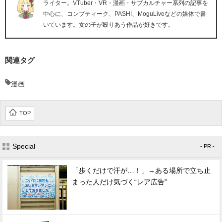
ライター。VTuber・VR・漫画・サブカルチャー系列の記事を
中心に、コンプティーク、PASH!、MoguLiveなどの媒体で書
いています。女の子が殴りあう作品が好きです。
関連タグ
漫画
TOP
Special
- PR -
「歩くだけで汗が…！」→ある場所で立ち止
まった人だけ気づく“レア広告”