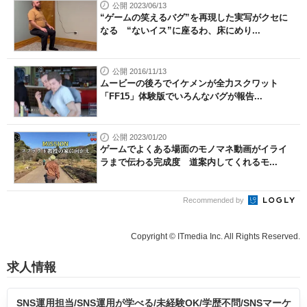
公開 2023/06/13
“ゲームの笑えるバグ”を再現した実写がクセに
なる “ないイス”に座るわ、床にめり...
公開 2016/11/13
ムービーの後ろでイケメンが全力スクワット
「FF15」体験版でいろんなバグが報告...
公開 2023/01/20
ゲームでよくある場面のモノマネ動画がイライ
ラまで伝わる完成度 道案内してくれるモ...
Recommended by
Copyright © ITmedia Inc. All Rights Reserved.
求人情報
SNS運用担当/SNS運用が学べる/未経験OK/学歴不問/SNSマーケ