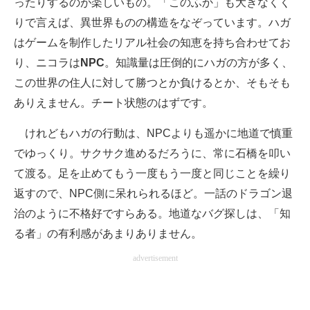
ったりするのが楽しいもの。「このふか」も大きなくく
りで言えば、異世界ものの構造をなぞっています。ハガ
はゲームを制作したリアル社会の知恵を持ち合わせてお
り、ニコラは
NPC
。知識量は圧倒的にハガの方が多く、
この世界の住人に対して勝つとか負けるとか、そもそも
ありえません。チート状態のはずです。
けれどもハガの行動は、NPCよりも遥かに地道で慎重
でゆっくり。サクサク進めるだろうに、常に石橋を叩い
て渡る。足を止めてもう一度もう一度と同じことを繰り
返すので、NPC側に呆れられるほど。一話のドラゴン退
治のように不格好ですらある。地道なバグ探しは、「知
る者」の有利感があまりありません。
advertisement