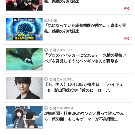
発。感動の70代続出
PR
森永乳業
「気になっていた認知機能が菌で…」森永が開
発。感動の70代続出
PR
公開 2017/11/09
「プロのデバッガーになれる」 水槽の壁抜け
バグを発見しそうなペンギンさんが目撃さ...
公開 2023/10/13
【石川界人】10月13日が誕生日 「ハイキュ
ー!!」影山飛雄役や「僕のヒーローア...
公開 2015/09/04
虚構新聞・社主UKのウソだと思って読んでみ
ろ！第53回：もしもゲーマーが不条理世...