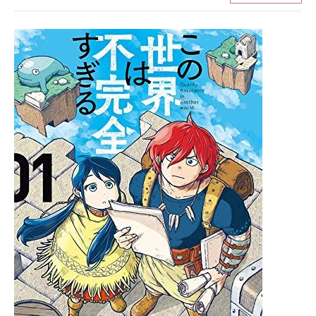
ITの今と未来を見通す
スマホと通信の最新トレンド
進化するPCとデバイスの未来
好きが集まる 比べて選べる
ビジネスと働き方のヒント
AI活用のいまが分かる
企業ITのトレンドを詳説
経営リーダーのコミュニティ
マーケ×ITの今がよく分かる
ITエンジニア向け専門サイト