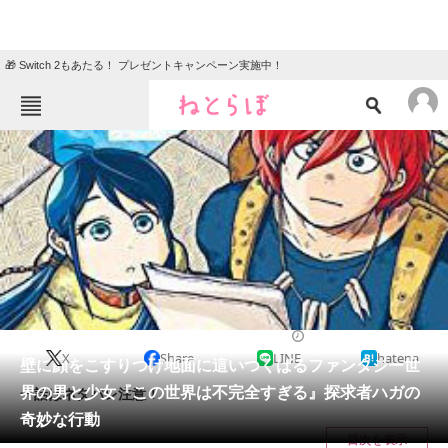
🎁 Switch 2もあたる！ プレゼントキャンペーン実施中！
ねとらぼメニュー
TOP
ニュース
エンタメ
クイズ
グルメ
地域
住まい
教育・育児
動物
リサーチ
2020/10/10 12:00（公開）
X
Share
LINE
hatena
会員記事
壁に顔をこすりつけ地面に這いつくばるファンタジー世
界の男と少女『この世界は不完全すぎる』探求者ハガの
一話はネタバレ注意！
メディア
奇妙な行動
目次を表示
注目記事を集めた総合ページ