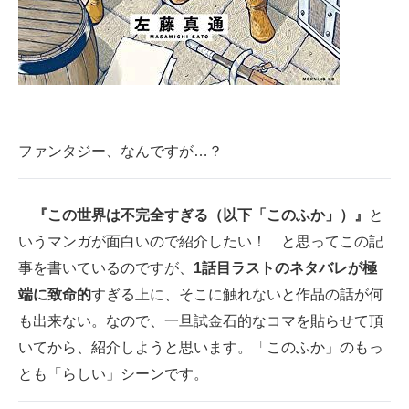
企業向けIT製品の総合サイト
IT製品の技術・比較・事例
製造業のIT導入・活用を支援
モノづくり技術者専門サイト
ファンタジー、なんですが…？
エレクトロニクス専門サイト
『この世界は不完全すぎる（以下「このふか」）』
と
電子設計の基本と応用
いうマンガが面白いので紹介したい！ と思ってこの記
エネルギーの専門メディア
事を書いているのですが、
1話目ラストのネタバレが極
端に致命的
すぎる上に、そこに触れないと作品の話が何
建設×テクノロジーの最前線
も出来ない。なので、一旦試金石的なコマを貼らせて頂
ちょっと気になるネットの話題
いてから、紹介しようと思います。「このふか」のもっ
とも「らしい」シーンです。