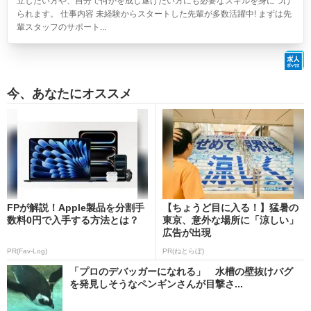
立したい方や、自分で何かを成し遂げたい方にも必要なスキルを身につけ
られます。 仕事内容 未経験からスタートした先輩が多数活躍中! まずは先
輩スタッフのサポート...
今、あなたにオススメ
FPが解説！Apple製品を分割手
【ちょうど目に入る！】猛暑の
数料0円で入手する方法とは？
東京、意外な場所に「涼しい」
広告が出現
PR(Fav-Log)
PR(ねとらぼ)
「プロのデバッガーになれる」 水槽の壁抜けバグ
を発見しそうなペンギンさんが目撃さ...