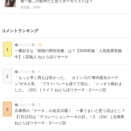
唯一無二の歌声だと思うボーカリストは？
回答数：8098
コメントランキング
コメント数：
21
1
一番好きな「韓国の男性俳優」は？【2026年版・人気投票実施
中】 | 芸能人 ねとらぼリサーチ
コメント数：
7
2
「もっと早く買えば良かった」 カインズの“車内遮光カーテ
ン”が大人気 「プライバシーも保てて安心」「ぐっすり眠れま
した」（2/2） | ライフ ねとらぼリサーチ：2ページ目
コメント数：
7
3
兵庫県の「ケーキ」の名店10選！ 一番うまいと思う店はどこ？
【7月12日は「デコレーションケーキの日」！】（2/4） | 兵庫県
ねとらぼリサーチ：2ページ目