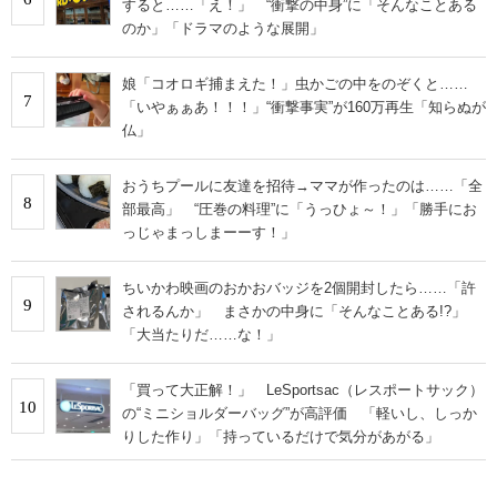
すると……「え！」 “衝撃の中身”に「そんなことある
のか」「ドラマのような展開」
娘「コオロギ捕まえた！」虫かごの中をのぞくと……
7
「いやぁぁあ！！！」“衝撃事実”が160万再生「知らぬが
仏」
おうちプールに友達を招待→ママが作ったのは……「全
8
部最高」 “圧巻の料理”に「うっひょ～！」「勝手にお
っじゃまっしまーーす！」
ちいかわ映画のおかおバッジを2個開封したら……「許
9
されるんか」 まさかの中身に「そんなことある!?」
「大当たりだ……な！」
「買って大正解！」 LeSportsac（レスポートサック）
10
の“ミニショルダーバッグ”が高評価 「軽いし、しっか
りした作り」「持っているだけで気分があがる」