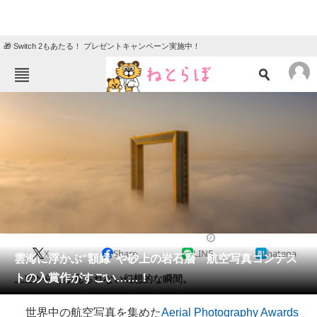
🎁 Switch 2もあたる！ プレゼントキャンペーン実施中！
ねとらぼメニュー
TOP
ニュース
エンタメ
クイズ
グルメ
地域
住まい
教育・育児
動物
リサーチ
2020/10/23 21:00（公開）
X
Share
LINE
hatena
会員記事
雲海に浮かぶ“額縁”や砂上の岩石層 航空写真コンテス
トの入賞作がすごい……！
上空からしか見られない幻想的な瞬間。
メディア
世界中の航空写真を集めた
Aerial Photography Awards
注目記事を集めた総合ページ