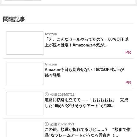
関連記事
Amazon
「え、こんなセールやってたの？」80％OFF以
上が続々登場！Amazonの本気が...
PR
Amazon
Amazon今日も見逃せない！80%OFF以上が
続々登場
PR
公開 2025/07/22
道路に額縁を立てて……「おおおおお」 完成
した“脳がバグりそうなアート”が400...
公開 2023/10/21
この絵、額縁が折れてるけど……？ “額まで作
品”なフレームアートがうなる秀逸さ（...