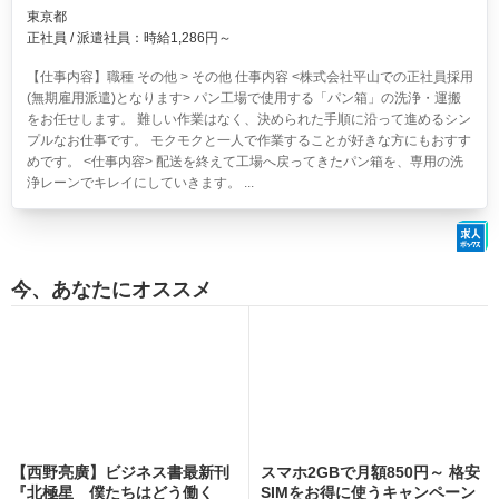
東京都
正社員 / 派遣社員：時給1,286円～
【仕事内容】職種 その他 > その他 仕事内容 <株式会社平山での正社員採用
(無期雇用派遣)となります> パン工場で使用する「パン箱」の洗浄・運搬
をお任せします。 難しい作業はなく、決められた手順に沿って進めるシン
プルなお仕事です。 モクモクと一人で作業することが好きな方にもおすす
めです。 <仕事内容> 配送を終えて工場へ戻ってきたパン箱を、専用の洗
浄レーンでキレイにしていきます。 ...
今、あなたにオススメ
【西野亮廣】ビジネス書最新刊
スマホ2GBで月額850円～ 格安
『北極星 僕たちはどう働く
SIMをお得に使うキャンペーン