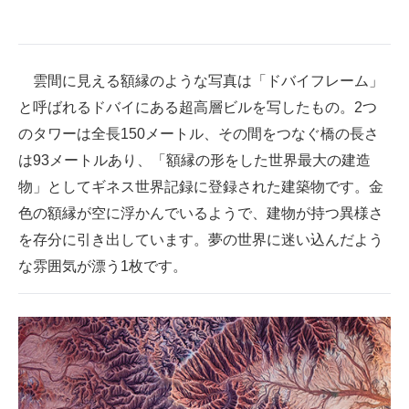
企業向けIT製品の総合サイト
IT製品の技術・比較・事例
雲間に見える額縁のような写真は「ドバイフレーム」
製造業のIT導入・活用を支援
と呼ばれるドバイにある超高層ビルを写したもの。2つ
のタワーは全長150メートル、その間をつなぐ橋の長さ
モノづくり技術者専門サイト
は93メートルあり、「額縁の形をした世界最大の建造
エレクトロニクス専門サイト
物」としてギネス世界記録に登録された建築物です。金
色の額縁が空に浮かんでいるようで、建物が持つ異様さ
電子設計の基本と応用
を存分に引き出しています。夢の世界に迷い込んだよう
エネルギーの専門メディア
な雰囲気が漂う1枚です。
建設×テクノロジーの最前線
ちょっと気になるネットの話題