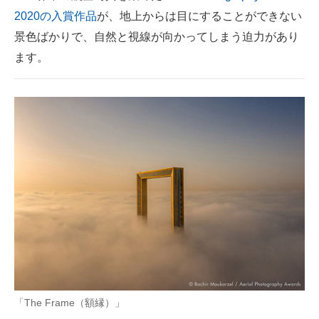
2020の入賞作品
が、地上からは目にすることができない
ITの今と未来を見通す
景色ばかりで、自然と視線が向かってしまう迫力があり
ます。
スマホと通信の最新トレンド
進化するPCとデバイスの未来
好きが集まる 比べて選べる
ビジネスと働き方のヒント
AI活用のいまが分かる
企業ITのトレンドを詳説
経営リーダーのコミュニティ
マーケ×ITの今がよく分かる
「The Frame（額縁）」
ITエンジニア向け専門サイト