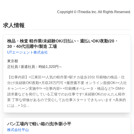
Copyright © ITmedia Inc. All Rights Reserved.
求人情報
検品・検査 軽作業/未経験OK/日払い・週払いOK/夜勤/20・
30・40代活躍中/製造 工場
UTエージェント株式会社
東京都
正社員 / 派遣社員：時給1,320円～
【仕事内容】<江東区><人気の軽作業>駅チカ徒歩10分 印刷物の検品・仕
分け!未経験OK!夜勤×月収28万円可 <履歴書不要 オンライン面接OK><入社
キャンペーン実施中!> <仕事内容> <印刷機オペレータ・検品など!> DMや
請求書などを発行している工場でのお仕事です! 未経験OKのかんたん軽作
業 丁寧な研修があるので安心してお仕事スタートできちゃいます <具体的
には…> 1公...
パン工場内で軽い箱の洗浄/新小平
株式会社平山