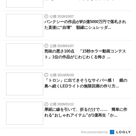
公開 2018/10/07
バンクシーの作品が約1億5000万円で落札され
た直後に“自壊” 額縁にシュレッダ...
公開 2018/01/07
気味の悪さ100点 「15秒ホラー動画コンテス
ト」1位の作品がじわじわくる怖さ ...
公開 2014/05/20
「トロン」に出てきそうなサイバー感！ 鏡の
奥へ続くLEDライトの無限回廊の作り方...
公開 2026/01/12
厚紙に線を引いて、折るだけで…… 簡単に作
れる“おしゃれアイテム”が1億再生「か...
Recommended by