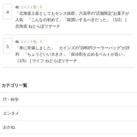
コメント数：
5
4
「北海道土産としてもセンス抜群」六花亭の“店舗限定”お菓子が
人気 「こんなの初めて」「箱買いするべきだった」（1/2） |
北海道 ねとらぼリサーチ
コメント数：
4
5
「車に常備しました」 カインズの“1980円クーラーバッグ”が評
判 「ちょうどいい大きさ」「保冷剤を止めるベルトが良い」
（1/5） | ライフ ねとらぼリサーチ
カテゴリ一覧
IT・科学
エンタメ
おかね