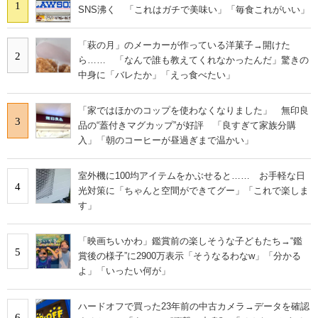
1
SNS沸く 「これはガチで美味い」「毎食これがいい」
「萩の月」のメーカーが作っている洋菓子→開けた
2
ら…… 「なんで誰も教えてくれなかったんだ」驚きの
中身に「バレたか」「えっ食べたい」
「家ではほかのコップを使わなくなりました」 無印良
3
品の“蓋付きマグカップ”が好評 「良すぎて家族分購
入」「朝のコーヒーが昼過ぎまで温かい」
室外機に100均アイテムをかぶせると…… お手軽な日
4
光対策に「ちゃんと空間ができてグー」「これで楽しま
す」
「映画ちいかわ」鑑賞前の楽しそうな子どもたち→“鑑
5
賞後の様子”に2900万表示「そうなるわなw」「分かる
よ」「いったい何が」
ハードオフで買った23年前の中古カメラ→データを確認
6