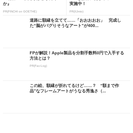
か』
実施中！
PR(FINCHI on GOETHE)
PR(IIJmio)
道路に額縁を立てて……「おおおおお」 完成し
た“脳がバグりそうなアート”が400...
FPが解説！Apple製品を分割手数料0円で入手する
方法とは？
PR(Fav-Log)
この絵、額縁が折れてるけど……？ “額まで作
品”なフレームアートがうなる秀逸さ（...