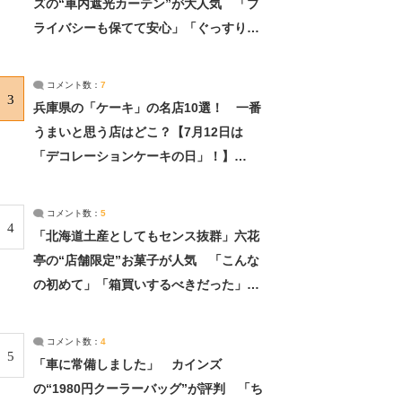
ズの“車内遮光カーテン”が大人気 「プ
ライバシーも保てて安心」「ぐっすり眠
れました」（2/2） | ライフ ねとらぼリ
サーチ：2ページ目
コメント数：
7
3
兵庫県の「ケーキ」の名店10選！ 一番
うまいと思う店はどこ？【7月12日は
「デコレーションケーキの日」！】
（2/4） | 兵庫県 ねとらぼリサーチ：2ペ
ージ目
コメント数：
5
4
「北海道土産としてもセンス抜群」六花
亭の“店舗限定”お菓子が人気 「こんな
の初めて」「箱買いするべきだった」
（1/2） | 北海道 ねとらぼリサーチ
コメント数：
4
5
「車に常備しました」 カインズ
の“1980円クーラーバッグ”が評判 「ち