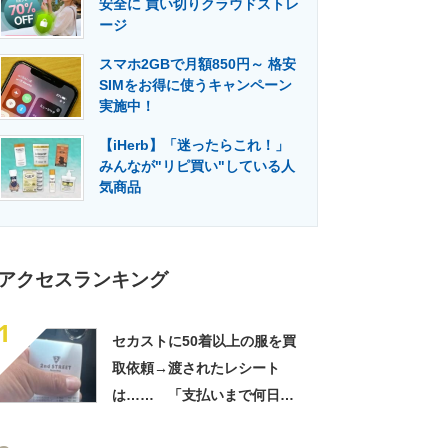
安全に 買い切りクラウドストレ
門メディア
建設×テクノロジーの最前線
ージ
スマホ2GBで月額850円～ 格安
SIMをお得に使うキャンペーン
実施中！
【iHerb】「迷ったらこれ！」
みんなが"リピ買い"している人
気商品
アクセスランキング
1
セカストに50着以上の服を買
取依頼→渡されたレシート
は…… 「支払いまで何日か
待たされた」衝撃的な光景に