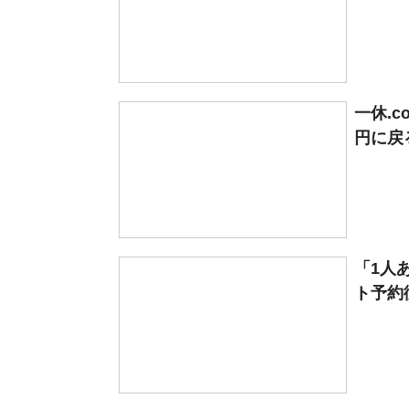
一休.c
円に戻る
「1人
ト予約