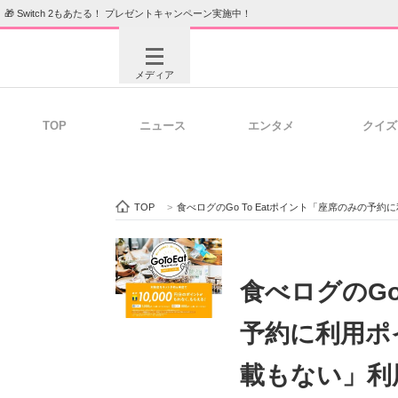
🎁 Switch 2もあたる！ プレゼントキャンペーン実施中！
メディア
TOP
ニュース
エンタメ
クイズ
注目記事を集めた総合ページ
ITの今
TOP
>
食べログのGo To Eatポイント「座席のみの予
ビジネスと働き方のヒント
AI活用
食べログのGo
予約に利用ポ
ITエンジニア向け専門サイト
企業向けI
載もない」利