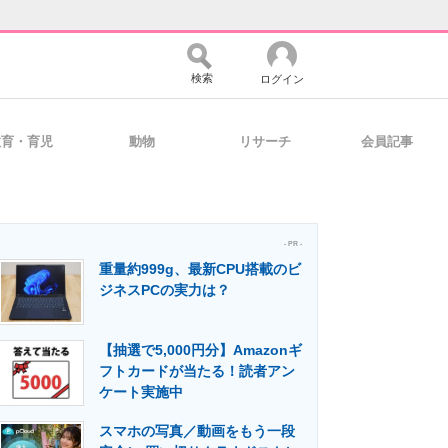
検索
ログイン
教育・育児
動物
リサーチ
会員記事
バイスの未来
好きが集まる 比べて選べる
- PR -
重量約999g、最新CPU搭載のビ
コミュニティ
マーケ×ITの今がよく分かる
ジネスPCの実力は？
【抽選で5,000円分】Amazonギ
・活用を支援
フトカードが当たる！読者アン
ケート実施中
スマホの写真／動画をもう一段