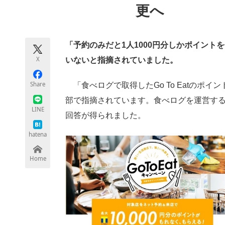
更へ
モノづくり技術者専門サイト
エレクトロ
「予約のみだと1人1000円分しかポイント
ちょっと気になるネットの話題
X
いないと指摘されていました。
Share
「食べログで取得したGo To Eatのポ
部で指摘されています。食べログを運営す
LINE
回答が得られました。
hatena
Home