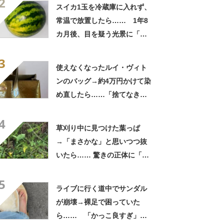
2
「この値段はヤバすぎ」
スイカ1玉を冷蔵庫に入れず、
常温で放置したら…… 1年8
カ月後、目を疑う光景に「ヤ
バいヤバいヤバい」「えっ、
3
こんな姿に……!?」
使えなくなったルイ・ヴィト
ンのバッグ→約4万円かけて染
め直したら……「捨てなきゃ
よかった」「そういう使い道
4
もあったのか」
草刈り中に見つけた葉っぱ
→「まさかな」と思いつつ抜
いたら…… 驚きの正体に「お
宝やね」「生命力すごい」
5
ライブに行く道中でサンダル
が崩壊→裸足で困っていた
ら…… 「かっこ良すぎ」ま