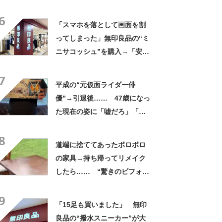
さかの展開に感動「こういう
6
人に私もなりたい」
「スマホを落として画面を割
ってしまった」無印良品の“ミ
ニサコッシュ”を購入→「安心
して持ち歩ける」ように
7
「付けているのを忘れるくら
平成の“元仮面ライダー俳
い軽い」など好評
優”→引退後…… 47歳になっ
た現在の姿に「嘘だろ」「声
出た」と108万再生
8
道端に捨ててあったボロボロ
の家具→持ち帰ってリメイク
したら…… “驚きのビフォー
アフター”に「激変じゃん！」
9
「素晴らしい職人技」【海
「15足も買いました」 無印
外】
良品の“撥水スニーカー”が大