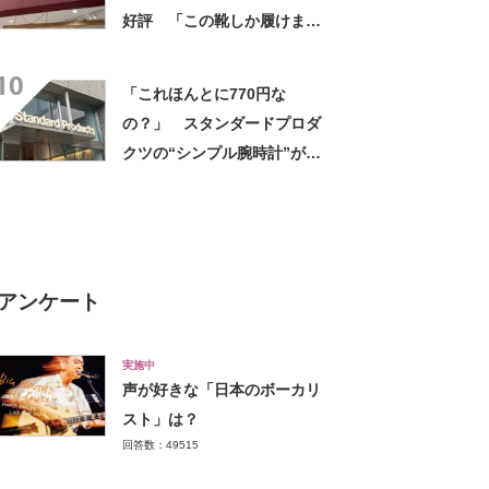
好評 「この靴しか履けませ
ん」「本当に疲れにくい」
10
「一生買い続けます」
「これほんとに770円な
の？」 スタンダードプロダ
クツの“シンプル腕時計”が大
好評 「もうこれでいい」
「かなり満足感高い」
アンケート
実施中
声が好きな「日本のボーカリ
スト」は？
回答数：49515