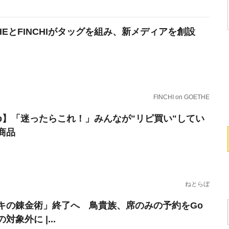
THEとFINCHIがタッグを組み、新メディアを創設
FINCHI on GOETHE
erb】「迷ったらこれ！」みんなが"リピ買い"してい
商品
ねとらぼ
キの錬金術」終了へ 鳥貴族、席のみの予約をGo
tの対象外に |...