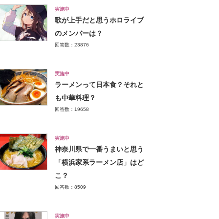
実施中
歌が上手だと思うホロライブ
のメンバーは？
回答数：23876
実施中
ラーメンって日本食？それと
も中華料理？
回答数：19658
実施中
神奈川県で一番うまいと思う
「横浜家系ラーメン店」はど
こ？
回答数：8509
実施中