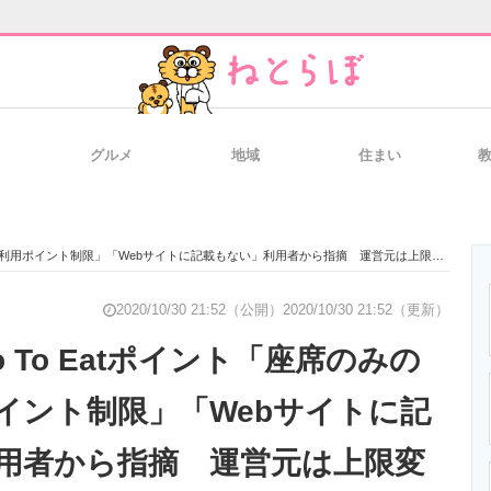
グルメ
地域
住まい
と未来を見通す
スマホと通信の最新トレンド
進化するPCとデ
約に利用ポイント制限」「Webサイトに記載もない」利用者から指摘 運営元は上限変更へ
のいまが分かる
企業ITのトレンドを詳説
経営リーダーの
2020/10/30 21:52（公開）
2020/10/30 21:52（更新）
 To Eatポイント「座席のみの
イント制限」「Webサイトに記
T製品の総合サイト
IT製品の技術・比較・事例
製造業のIT導入
用者から指摘 運営元は上限変